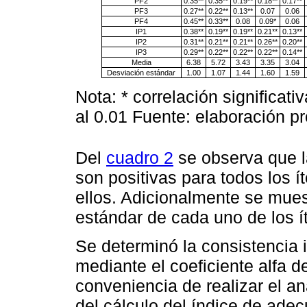
PF2
0.35**
0.35**
0.19**
0.18**
0.17**
PF3
0.27**
0.22**
0.13**
0.07
0.06
PF4
0.45**
0.33**
0.08
0.09*
0.06
IP1
0.38**
0.19**
0.19**
0.21**
0.13**
IP2
0.31**
0.21**
0.21**
0.26**
0.20**
IP3
0.29**
0.22**
0.22**
0.22**
0.14**
Media
6.38
5.72
3.43
3.35
3.04
Desviación estándar
1.00
1.07
1.44
1.60
1.59
Nota: * correlación significativ
al 0.01 Fuente: elaboración p
Del
cuadro 2
se observa que la
son positivas para todos los í
ellos. Adicionalmente se mues
estándar de cada uno de los í
Se determinó la consistencia 
mediante el coeficiente alfa 
conveniencia de realizar el aná
del cálculo del índice de ade