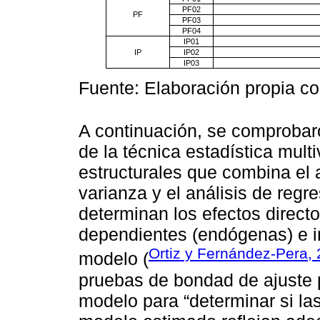
PF02
PF
PF03
PF04
IP01
IP
IP02
IP03
Fuente: Elaboración propia c
A continuación, se comprobar
de la técnica estadística mul
estructurales que combina el an
varianza y el análisis de regre
determinan los efectos directo
dependientes (endógenas) e i
Ortiz y Fernández-Pera,
modelo (
pruebas de bondad de ajuste p
modelo para “determinar si las