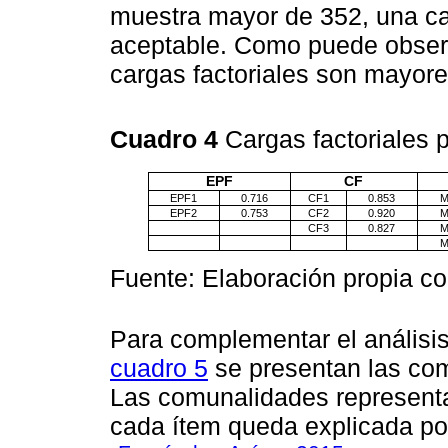
muestra mayor de 352, una car
aceptable. Como puede obser
cargas factoriales son mayore
Cuadro 4
Cargas factoriales p
EPF
CF
EPF1
0.716
CF1
0.853
M
EPF2
0.753
CF2
0.920
M
CF3
0.827
M
M
Fuente: Elaboración propia c
Para complementar el análisis 
cuadro 5
se presentan las comu
Las comunalidades representa
cada ítem queda explicada por