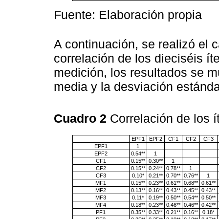
Fuente: Elaboración propia
A continuación, se realizó el 
correlación de los dieciséis 
medición, los resultados se m
media y la desviación estánda
Cuadro 2
Correlación de los 
EPF1
EPF2
CF1
CF2
CF3
EPF1
1
EPF2
0.54**
1
CF1
0.15**
0.30**
1
CF2
0.15**
0.24**
0.78**
1
CF3
0.10*
0.21**
0.70**
0.76**
1
MF1
0.15**
0.23**
0.61**
0.68**
0.61**
MF2
0.13**
0.16**
0.43**
0.45**
0.43**
MF3
0.11*
0.19**
0.50**
0.54**
0.50**
MF4
0.18**
0.23**
0.46**
0.46**
0.42**
PF1
0.35**
0.33**
0.21**
0.16**
0.18*