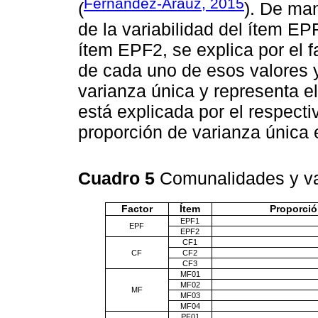
Fernández-Aráuz, 2015
(
). De man
de la variabilidad del ítem EP
ítem EPF2, se explica por el f
de cada uno de esos valores y
varianza única y representa el
está explicada por el respecti
proporción de varianza única
Cuadro 5
Comunalidades y v
Factor
Ítem
Proporció
EPF1
EPF
EPF2
CF1
CF
CF2
CF3
MF01
MF02
MF
MF03
MF04
PF01