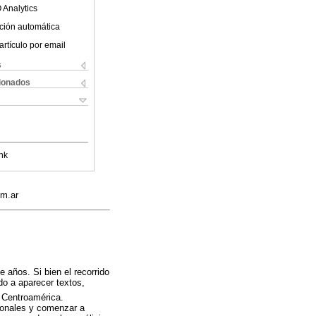
 Analytics
ción automática
artículo por email
s
cionados
nk
om.ar
e años. Si bien el recorrido
do a aparecer textos,
 Centroamérica.
ionales y comenzar a