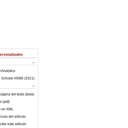
Personalizados
 Analytics
 Scholar H5M5 (
2021
)
ágina del texto (beta)
l (pdf)
lo en XML
cias del artículo
itar este artículo