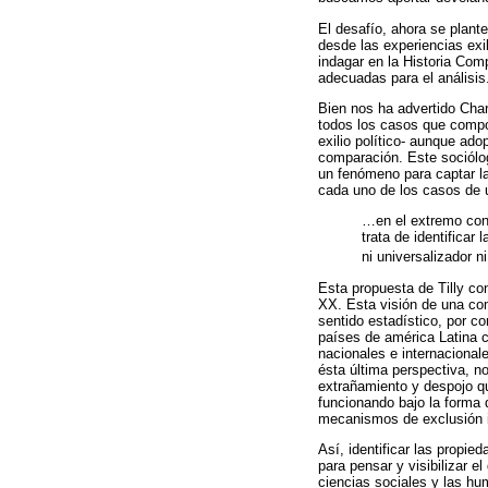
El desafío, ahora se plant
desde las experiencias exi
indagar en la Historia Com
adecuadas para el análisis
Bien nos ha advertido Cha
todos los casos que compon
exilio político- aunque ado
comparación. Este sociólog
un fenómeno para captar la
cada uno de los casos de 
…en el extremo cont
trata de identificar
ni universalizador ni
Esta propuesta de Tilly co
XX. Esta visión de una com
sentido estadístico, por c
países de américa Latina c
nacionales e internacional
ésta última perspectiva, n
extrañamiento y despojo q
funcionando bajo la forma 
mecanismos de exclusión i
Así, identificar las propi
para pensar y visibilizar 
ciencias sociales y las hu