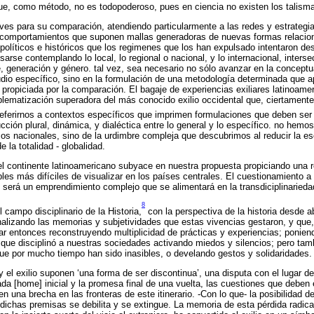
ue, como método, no es todopoderoso, pues en ciencia no existen los talisma
es para su comparación, atendiendo particularmente a las redes y estrategia
 y comportamientos que suponen mallas generadoras de nuevas formas relacio
políticos e históricos que los regimenes que los han expulsado intentaron des
rse contemplando lo local, lo regional o nacional, y lo internacional, interse
, generación y género. tal vez, sea necesario no sólo avanzar en la conceptu
udio específico, sino en la formulación de una metodología determinada que a
 propiciada por la comparación. El bagaje de experiencias exiliares latinoame
lematización superadora del más conocido exilio occidental que, ciertamente
ferirnos a contextos específicos que imprimen formulaciones que deben ser 
ción plural, dinámica, y dialéctica entre lo general y lo específico. no hemos
asos nacionales, sino de la urdimbre compleja que descubrimos al reducir la es
e la totalidad - globalidad.
del continente latinoamericano subyace en nuestra propuesta propiciando una r
les más difíciles de visualizar en los países centrales. El cuestionamiento a 
 será un emprendimiento complejo que se alimentará en la transdiciplinariedad
8
l campo disciplinario de la Historia,
con la perspectiva de la historia desde a
analizando las memorias y subjetividades que estas vivencias gestaron, y que
zar entonces reconstruyendo multiplicidad de prácticas y experiencias; ponien
 que disciplinó a nuestras sociedades activando miedos y silencios; pero tamb
ue por mucho tiempo han sido inasibles, o develando gestos y solidaridades.
n y el exilio suponen ‘una forma de ser discontinua’, una disputa con el lugar de
a [home] inicial y la promesa final de una vuelta, las cuestiones que deben
 una brecha en las fronteras de este itinerario. -Con lo que- la posibilidad d
dichas premisas se debilita y se extingue. La memoria de esta pérdida radical