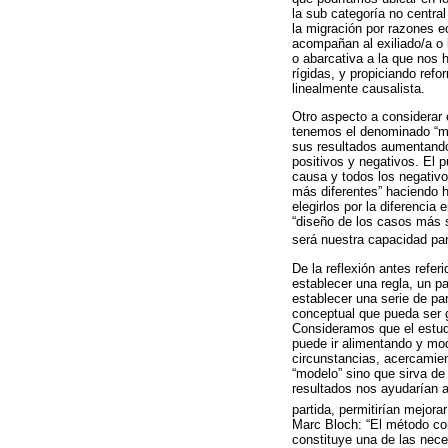
la sub categoría no centra
la migración por razones e
acompañan al exiliado/a o l
o abarcativa a la que nos 
rígidas, y propiciando refo
linealmente causalista.
Otro aspecto a considerar e
tenemos el denominado “mét
sus resultados aumentando 
positivos y negativos. El p
causa y todos los negativo
más diferentes” haciendo h
elegirlos por la diferencia 
“diseño de los casos más 
será nuestra capacidad par
De la reflexión antes refer
establecer una regla, un pa
establecer una serie de p
conceptual que pueda ser g
Consideramos que el estudi
puede ir alimentando y mod
circunstancias, acercamien
“modelo” sino que sirva de 
resultados nos ayudarían 
partida, permitirían mejora
Marc Bloch: “El método co
constituye una de las nece