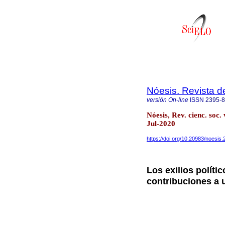
Nóesis. Revista d
versión On-line
ISSN
2395-
Nóesis, Rev. cienc. soc
Jul-2020
https://doi.org/10.20983/noesis.
Los exilios polít
contribuciones a