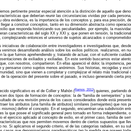
demos pertinente prestar especial atención a la distinción de aquello que de
racterísticas que deberían reunir las circunstancias vividas por cada persona,
 obra evidencia, es la importancia de los conceptos y, para esa precisión, de
a llegar a construir conceptos, tanto en su dimensión abstracta como operacion
 exilio que responda historizando sus peculiaridades. por ejemplo, la masividad
ran características del siglo XX y XXI y, que ponen en tensión, la tradicional 
es, complejizando entonces el universo de sujetos alcanzados o comprometido
s iniciativas de colaboración entre investigadores e investigadoras que, desde
 venimos desarrollando análisis sobre los exilios políticos. realizamos, en nu
en la que fuimos aprehendiendo y, tratando de actuar, con el suficiente cuida
sentaciones de exiliados y exiliadas. En este sentido buscamos estar atento
que, con nosotros, compartieron. En ellas apareció el dolor, la impotencia, pe
 y pensarse como sujetos menos anónimos. Sus historias, recogidas y escrit
omunidad, sino que vienen a completar y complejizar el relato más tradicional d
de la operación del presente sobre el pasado, e incluso generando cierta pro
Ramos, 2012
cido significativo es el de Collier y Mahón (
) quienes, partiendo d
ecen dos tipos de formación de conceptos: la de “familia de semejantes” y las
esultado de una revisión previa de los casos considerados donde está presen
aer los atributos (una familia de atributos) similares (semejantes) que nos pe
s mismos) definir el concepto. En el segundo, encuentran una subdivisión ent
, es la que posee el significado general pero tomado en forma independiente, 
el ejercicio aplicado al concepto de exilio, en el primer caso, familia de se
acterísticas que nos permiten movernos dentro de ciertos supuestos que lleva
o no. Si aplicamos el segundo criterio, el de las categorías radiales, en su su
os casos que denominaríamos paradigmáticos (en la medida que poseen todas 