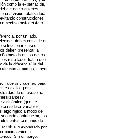
ión como la expatriación,
a debate como quienes
ie una visión totalizadora
, evitando construcciones
rspectiva historicista o
ferencia. por un lado,
elegidos deben coincidir en
se seleccionan casos
vos deben presentar la
iseño basado en los casos
e los resultados había que
 de la diferencia” la del
en algunos aspectos, mayor
ecir qué sí y qué no, para
entes exilios para
 extraídas de un esquema
neralizantes?
triz dinámica (que se
 considerar variables,
r algo rígido a modo de
o segunda contribución, los
ar elementos comunes de
cribir a lo expresado por
perfeccionamiento
tóricos. Sin embargo,