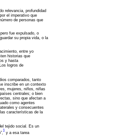
ido relevancia, profundidad
por el imperativo que
e número de personas que
 pero fue expulsado, o
uardar su propia vida, o la
acimiento, entre yo
ten historias que
sos y hasta
 Los logros de
udios comparados, tanto
e inscribe en un contexto
es, mujeres, niños, niñas
países centrales; o bien
rectas, sino que afectan a
ctuado como agentes
laterales y consecuentes
as características de la
el tejido social. Es un
5
”,
y a esa tarea