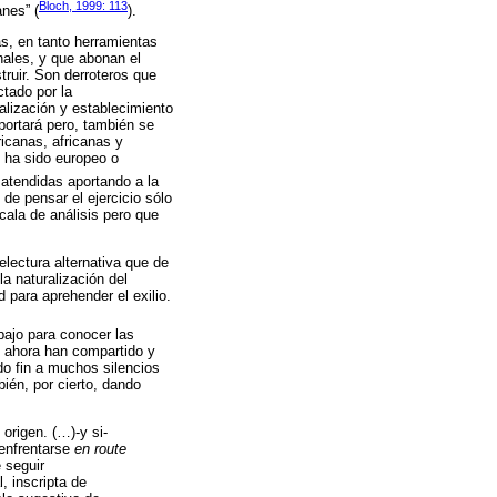
Bloch, 1999: 113
nes” (
).
s, en tanto herramientas
nales, y que abonan el
truir. Son derroteros que
ctado por la
alización y establecimiento
portará pero, también se
ricanas, africanas y
 ha sido europeo o
atendidas aportando a la
 de pensar el ejercicio sólo
cala de análisis pero que
electura alternativa que de
la naturalización del
 para aprehender el exilio.
bajo para conocer las
, ahora han compartido y
do fin a muchos silencios
ién, por cierto, dando
 origen. (…)-y si-
 enfrentarse
en route
e seguir
, inscripta de