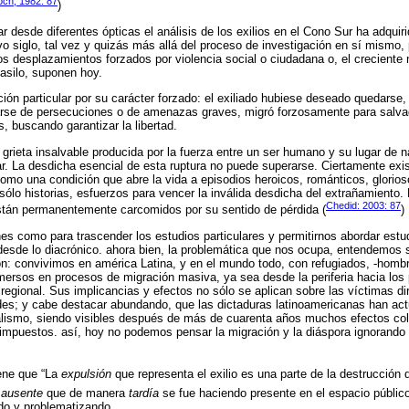
och, 1982: 87
)
 desde diferentes ópticas el análisis de los exilios en el Cono Sur ha adquir
o siglo, tal vez y quizás más allá del proceso de investigación en sí mismo, 
s desplazamientos forzados por violencia social o ciudadana o, el crecient
 asilo, suponen hoy.
ión particular por su carácter forzado: el exiliado hubiese deseado quedarse,
arse de persecuciones o de amenazas graves, migró forzosamente para salvag
 buscando garantizar la libertad.
 grieta insalvable producida por la fuerza entre un ser humano y su lugar de n
r. La desdicha esencial de esta ruptura no puede superarse. Ciertamente exis
 como una condición que abre la vida a episodios heroicos, románticos, glorio
 sólo historias, esfuerzos para vencer la inválida desdicha del extrañamiento.
Chedid: 2003: 87
están permanentemente carcomidos por su sentido de pérdida (
)
es como para trascender los estudios particulares y permitirnos abordar est
esde lo diacrónico. ahora bien, la problemática que nos ocupa, entendemos s
n: convivimos en américa Latina, y en el mundo todo, con refugiados, -hombr
ersos en procesos de migración masiva, ya sea desde la periferia hacia los 
 regional. Sus implicancias y efectos no sólo se aplican sobre las víctimas di
dades; y cabe destacar abundando, que las dictaduras latinoamericanas han a
ralismo, siendo visibles después de más de cuarenta años muchos efectos co
 impuestos. así, hoy no podemos pensar la migración y la diáspora ignorando l
ene que “La
expulsión
que representa el exilio es una parte de la destrucción d
 ausente
que de manera
tardía
se fue haciendo presente en el espacio público
do y problematizando.