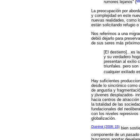
Bl
rumores lejanos” (
La preocupación por abordar
y complejidad en este nuev
nuevas realidades, como lo
están solicitando refugio o
Nos referimos a una migrac
debió dejarlo para preserv
de sus seres más próximos,
[El destierro]…es la
y su verdadero hoga
presentan al exilio
triunfales. pero son
cualquier exiliado 
Hay suficientes produccion
desde lo sincrónico como d
de angustia y fragmentació
y jóvenes desplazados- inm
hacia centros de atracción
la totalidad de las socie
fundacionales del neolibe
con los niveles represivos
globalización.
Dutrénit (2008: 15)
bien sosti
componente de un
pasado
buscamos aportar develan