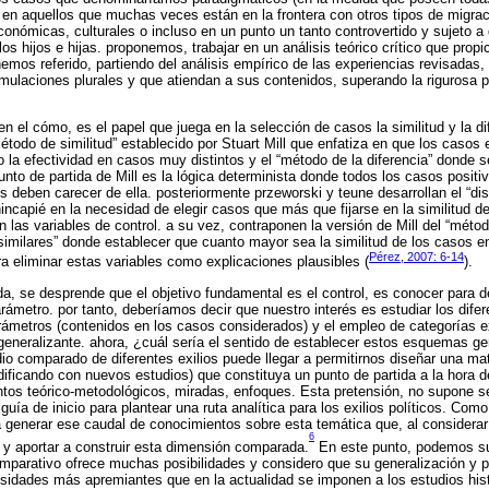
l en aquellos que muchas veces están en la frontera con otros tipos de migrac
conómicas, culturales o incluso en un punto un tanto controvertido y sujeto 
os hijos e hijas. proponemos, trabajar en un análisis teórico crítico que propic
hemos referido, partiendo del análisis empírico de las experiencias revisadas
rmulaciones plurales y que atiendan a sus contenidos, superando la rigurosa pe
n el cómo, es el papel que juega en la selección de casos la similitud y la di
odo de similitud” establecido por Stuart Mill que enfatiza en que los casos 
la efectividad en casos muy distintos y el “método de la diferencia” donde 
unto de partida de Mill es la lógica determinista donde todos los casos positi
s deben carecer de ella. posteriormente przeworski y teune desarrollan el “d
incapié en la necesidad de elegir casos que más que fijarse en la similitud d
en las variables de control. a su vez, contraponen la versión de Mill del “método
similares” donde establecer que cuanto mayor sea la similitud de los casos 
Pérez, 2007: 6-14
a eliminar estas variables como explicaciones plausibles (
).
ida, se desprende que el objetivo fundamental es el control, es conocer para d
rámetro. por tanto, deberíamos decir que nuestro interés es estudiar los difer
arámetros (contenidos en los casos considerados) y el empleo de categorías
eneralizante. ahora, ¿cuál sería el sentido de establecer estos esquemas ge
o comparado de diferentes exilios puede llegar a permitirnos diseñar una ma
ificando con nuevos estudios) que constituya un punto de partida a la hora de
tos teórico-metodológicos, miradas, enfoques. Esta pretensión, no supone se
guía de inicio para plantear una ruta analítica para los exilios políticos. Com
a generar ese caudal de conocimientos sobre esta temática que, al consider
6
r y aportar a construir esta dimensión comparada.
En este punto, podemos sus
mparativo ofrece muchas posibilidades y considero que su generalización y 
sidades más apremiantes que en la actualidad se imponen a los estudios his