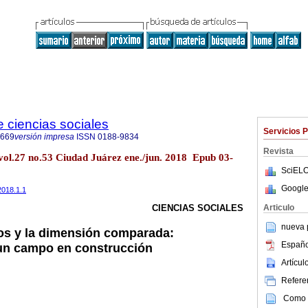
e ciencias sociales
Servicios 
8669
versión impresa
ISSN
0188-9834
Revista
. vol.27 no.53 Ciudad Juárez ene./jun. 2018 Epub 03-
SciELO
Google
2018.1.1
Articulo
CIENCIAS SOCIALES
nueva p
icos y la dimensión comparada:
Españo
 un campo en construcción
Artícu
Referen
Como c