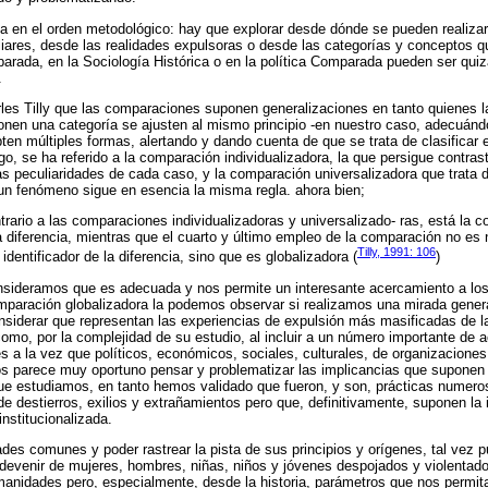
ea en el orden metodológico: hay que explorar desde dónde se pueden realiza
liares, desde las realidades expulsoras o desde las categorías y conceptos 
parada, en la Sociología Histórica o en la política Comparada pueden ser qui
.
rles Tilly que las comparaciones suponen generalizaciones en tanto quienes 
en una categoría se ajusten al mismo principio -en nuestro caso, adecuándo
pten múltiples formas, alertando y dando cuenta de que se trata de clasificar 
o, se ha referido a la comparación individualizadora, la que persigue contras
s peculiaridades de cada caso, y la comparación universalizadora que trata d
un fenómeno sigue en esencia la misma regla. ahora bien;
rario a las comparaciones individualizadoras y universalizado- ras, está la 
 la diferencia, mientras que el cuarto y último empleo de la comparación no es n
Tilly, 1991: 106
 identificador de la diferencia, sino que es globalizadora (
)
nsideramos que es adecuada y nos permite un interesante acercamiento a los e
paración globalizadora la podemos observar si realizamos una mirada general,
onsiderar que representan las experiencias de expulsión más masificadas de la 
omo, por la complejidad de su estudio, al incluir a un número importante de a
es a la vez que políticos, económicos, sociales, culturales, de organizaciones
os parece muy oportuno pensar y problematizar las implicancias que suponen
ue estudiamos, en tanto hemos validado que fueron, y son, prácticas numero
de destierros, exilios y extrañamientos pero que, definitivamente, suponen la
nstitucionalizada.
edades comunes y poder rastrear la pista de sus principios y orígenes, tal vez
el devenir de mujeres, hombres, niñas, niños y jóvenes despojados y violentad
manidades pero, especialmente, desde la historia, parámetros que nos permit