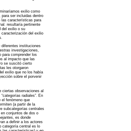
nominaríamos exilio como
 para ser incluidas dentro
 las características para
al. resultaría pertinente
 del exilio o su
caracterización del exilio
s.
 diferentes instituciones
estras investigaciones,
do para comprender los
s al impacto que las
ro se suscitó cierto
as les otorgaron
el exilio que no los había
yección sobre el porvenir
e ciertas observaciones al
 “categorías radiales”. En
te el fenómeno que
rmiten (a partir de la
re subcategorías centrales
o en conjuntos de dos o
mejantes, es donde
n a definir a los actores
b categoría central es lo
las características) y en