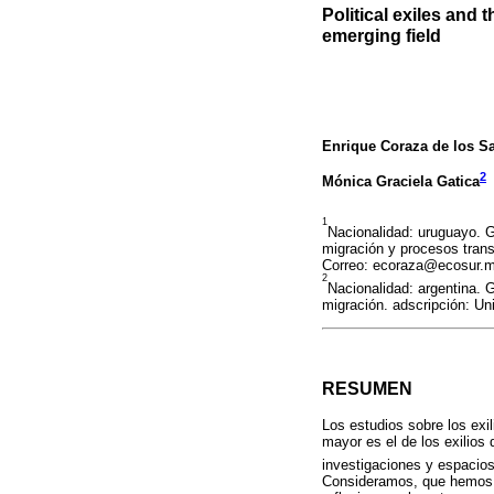
Political exiles and
emerging field
Enrique Coraza de los S
2
Mónica Graciela Gatica
1
Nacionalidad: uruguayo. G
migración y procesos transf
Correo: ecoraza@ecosur.
2
Nacionalidad: argentina. G
migración. adscripción: U
RESUMEN
Los estudios sobre los exil
mayor es el de los exilios
investigaciones y espacio
Consideramos, que hemos l