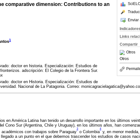
 the comparative dimension: Contributions to an
SciELO
Traduc
Enviar 
Indicadore
Links rela
1
antos
Compartir
Otros
Otros
rado: doctor en historia. Especialización: Estudios de
Permali
ronterizos. adscripción: El Colegio de la Frontera Sur.
mx
rado: doctor en Historia. Especialización: Estudios de
niversidad. Nacional de La Patagonia. Correo: monicagracielagatica@yahoo.c
ios en América Latina han tenido un desarrollo importante en los últimos veint
 del Cono Sur (Argentina, Chile y Uruguay), en los últimos años, han comenza
3
4
s académicos con trabajos sobre Paraguay
o Colombia
y, en menor medida,
legado a un punto en el que debemos trascender los estudios de casos nac