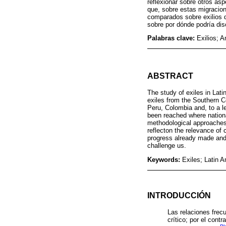
reflexionar sobre otros as
que, sobre estas migracione
comparados sobre exilios 
sobre por dónde podría disc
Palabras clave:
Exilios; 
ABSTRACT
The study of exiles in Lat
exiles from the Southern C
Peru, Colombia and, to a l
been reached where nationa
methodological approaches,
reflecton the relevance of 
progress already made and
challenge us.
Keywords:
Exiles; Latin 
INTRODUCCIÓN
Las relaciones frecu
crítico; por el contr