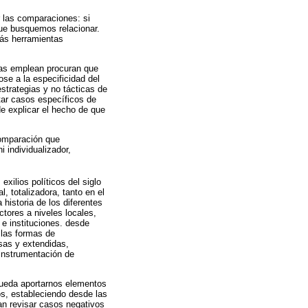
r las comparaciones: si
que busquemos relacionar.
zás herramientas
las emplean procuran que
se a la especificidad del
estrategias y no tácticas de
tar casos específicos de
e explicar el hecho de que
comparación que
i individualizador,
xilios políticos del siglo
 totalizadora, tanto en el
historia de los diferentes
ctores a niveles locales,
 e instituciones. desde
 las formas de
sas y extendidas,
 instrumentación de
 pueda aportarnos elementos
os, estableciendo desde las
an revisar casos negativos