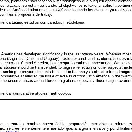
pectos, planteamientos teóricos y metodológicos que busquen aportar element
s forzadas, se están realizando. El objetivo, es reflexionar sobre la pertinen
de o en América Latina en el siglo XX considerando los avances ya realizado
urrir esta propuesta de trabajo.
América Latina; estudios comparados; metodología
in America has developed significantly in the last twenty years. Whereas most
one (Argentina, Chile and Uruguay), texts, research and academic spaces rela
esser extent Central America, have begun to make an appearance. We believe
l studies should be transcended, to begin a reflection on other aspects, inclu
 seeking to provide elements to assist in the analysis of these forced migrati
comparative studies to the issue of exile in or from Latin America in the twenti
 the circumstances around forced migrations especially those daily movement
America; comparative studies; methodology
entes entre los hombres hacen fácil la comparación entre diversos relatos, ex
ario, se cree fervientemente al narrador que, a largos intervalos y por difíciles