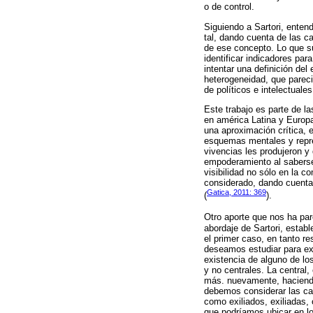
o de control.
Siguiendo a Sartori, enten
tal, dando cuenta de las ca
de ese concepto. Lo que su
identificar indicadores par
intentar una definición del
heterogeneidad, que parecie
de políticos e intelectual
Este trabajo es parte de la
en américa Latina y Europa
una aproximación crítica, 
esquemas mentales y repre
vivencias les produjeron y 
empoderamiento al saberse
visibilidad no sólo en la c
considerado, dando cuenta 
Gatica, 2011: 369
(
).
Otro aporte que nos ha pare
abordaje de Sartori, establ
el primer caso, en tanto r
deseamos estudiar para extr
existencia de alguno de lo
y no centrales. La central
más. nuevamente, haciendo 
debemos considerar las car
como exiliados, exiliadas, 
que podríamos ubicar en l