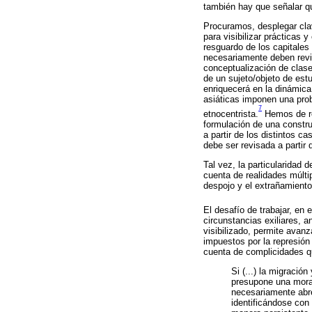
también hay que señalar q
Procuramos, desplegar clav
para visibilizar prácticas
resguardo de los capitales 
necesariamente deben revisa
conceptualización de clase
de un sujeto/objeto de est
enriquecerá en la dinámica
asiáticas imponen una prob
7
etnocentrista.
Hemos de re
formulación de una construc
a partir de los distintos c
debe ser revisada a partir d
Tal vez, la particularidad 
cuenta de realidades múltip
despojo y el extrañamiento
El desafío de trabajar, en e
circunstancias exiliares, 
visibilizado, permite avan
impuestos por la represión
cuenta de complicidades q
Si (...) la migració
presupone una morad
necesariamente abren
identificándose con 