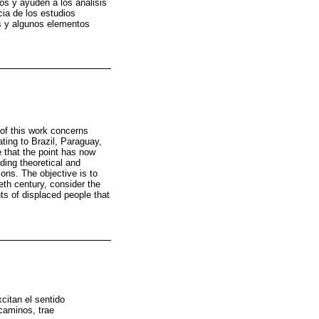
os y ayuden a los análisis
cia de los estudios
s y algunos elementos
 of this work concerns
ting to Brazil, Paraguay,
 that the point has now
ding theoretical and
ons. The objective is to
eth century, consider the
s of displaced people that
citan el sentido
 caminos, trae