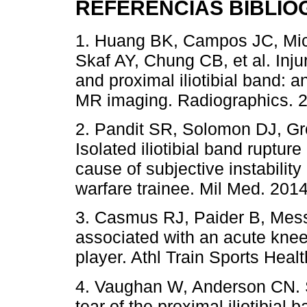
REFERENCIAS BIBLIO
1. Huang BK, Campos JC, Mic
Skaf AY, Chung CB, et al. Injur
and proximal iliotibial band: 
MR imaging. Radiographics. 2
2. Pandit SR, Solomon DJ, Gr
Isolated iliotibial band rupture
cause of subjective instability
warfare trainee. Mil Med. 201
3. Casmus RJ, Paider B, Messi
associated with an acute knee 
player. Athl Train Sports Heal
4. Vaughan W, Anderson CN. S
tear of the proximal iliotibial 