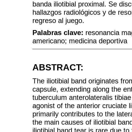
banda iliotibial proximal. Se dis
hallazgos radiológicos y de reso
regreso al juego.
Palabras clave:
resonancia magn
americano; medicina deportiva
ABSTRACT:
The iliotibial band originates fro
capsule, extending along the entir
tuberculum anterolateralis tibiae 
agonist of the anterior cruciate l
primarily contributes to the later
the main causes of iliotibial band
iliotibial band tear is rare due t