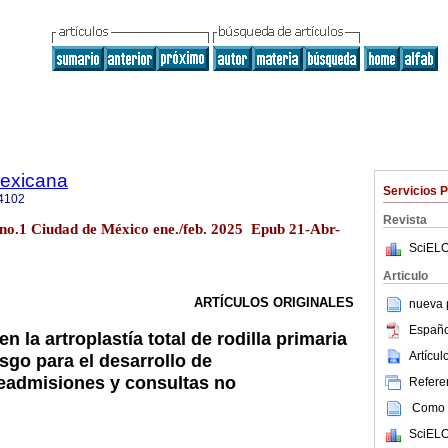
mexicana
Servicios 
4102
Revista
 no.1 Ciudad de México ene./feb. 2025 Epub 21-Abr-
SciELO
Articulo
ARTÍCULOS ORIGINALES
nueva p
Españo
n la artroplastía total de rodilla primaria
Artícu
esgo para el desarrollo de
eadmisiones y consultas no
Referen
Como c
SciELO