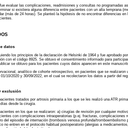
o fue evaluar las complicaciones, readmisiones y consultas no programadas as
terminar si existiera alguna diferencia entre pacientes con un alta temprana (
dar (más de 24 horas). Se planteó la hipótesis de no encontrar diferencias en 
cientes.
DOS
de datos
uiendo los principios de la declaración de Helsinki de 1964 y fue aprobado po
ción con el código 8925. Se obtuvo el consentimiento informado para participar
ublicar se obtuvo para los pacientes cuyos datos aparecen en este manuscrit
rvacional, analítico de cohorte retrospectivo, en pacientes que se realizaron
 01/10/2020 y 30/09/2022, en el cual se recolectaron los datos a partir del reg
y exclusión
acientes tratados por artrosis primaria a los que se les realizó una ATR prim
ías desde la cirugía.
cientes en los que se realizaron: a) cirugías de revisión por cualquier motivo;
cientes con complicaciones intraoperatorias (p.ej. fracturas, complicaciones 
tro del episodio de internación (trombosis venosa profunda/tromboembolismo 
o no entren en el protocolo habitual postoperatorio (alergias a medicamentos