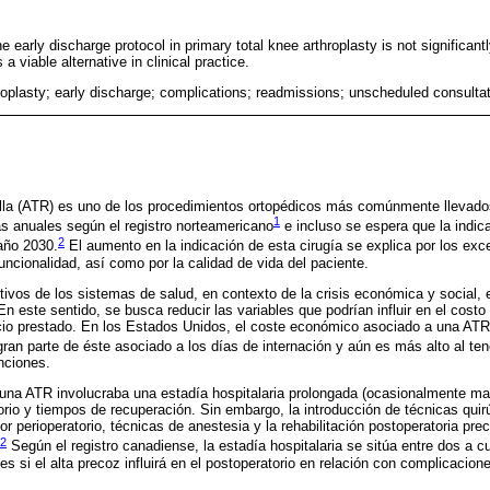
e early discharge protocol in primary total knee arthroplasty is not significantl
 viable alternative in clinical practice.
hroplasty; early discharge; complications; readmissions; unscheduled consulta
odilla (ATR) es uno de los procedimientos ortopédicos más comúnmente llevado
1
s anuales según el registro norteamericano
e incluso se espera que la indica
2
año 2030.
El aumento en la indicación de esta cirugía se explica por los exc
funcionalidad, así como por la calidad de vida del paciente.
etivos de los sistemas de salud, en contexto de la crisis económica y social, 
En este sentido, se busca reducir las variables que podrían influir en el costo 
vicio prestado. En los Estados Unidos, el coste económico asociado a una AT
ran parte de éste asociado a los días de internación y aún es más alto al te
nciones.
r una ATR involucraba una estadía hospitalaria prolongada (ocasionalmente 
torio y tiempos de recuperación. Sin embargo, la introducción de técnicas qui
r perioperatorio, técnicas de anestesia y la rehabilitación postoperatoria prec
2
Según el registro canadiense, la estadía hospitalaria se sitúa entre dos a c
es si el alta precoz influirá en el postoperatorio en relación con complicacio