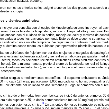
 medicación habitual, etcétera).
eron con estos criterios se los asignó a uno de los dos grupos de acuerdo a 
desde la cirugía.
os y técnica quirúrgica
a incluye una consulta con el equipo de kinesiología quienes instruyen al paci
iciales durante la estadía hospitalaria, así como luego del alta y una consulta
lacionados con el cuidado de la herida, manejo del dolor y motivos de consul
n dadas a todos los pacientes por igual. Esto se debe a que no se aplican cr
es candidato o no a un alta temprana. Se registran los controles médicos medi
 el destino donde tendrá los cuidados postoperatorios (domicilio habitual o ce
das en quirófanos de flujo laminar por dos cirujanos encargados de patología 
lizó anestesia hipotensora epidural y se realizó un abordaje parapatelar medial
 sector, todos los pacientes recibieron antibióticos como profilaxis con tres 
horas). De la misma manera, previo al cierre de la cápsula, se realizó la inye
/metilprednisolona/ketorolaco), así como el bloqueo del nervio safeno interno
postoperatorio.
mediar alergias a medicamentos específicos, el esquema ambulatorio estándar
200 mg cada 12 horas, paracetamol 1,000 mg cada ocho horas, pregabalina 7
e. Inicialmente por un lapso de dos semanas y luego se comenzó con el retir
go clínico de enfermedad tromboembólica, se indicó durante los primeros 30 
iera sido superior a 35, la dosis correspondiente fue de 60 mg/día) por vía s
5
cientes con bajo riesgo clínico.
En pacientes de riesgo intermedio se utilizar
 pacientes mayores a 75 años y 220 mg en menores de 75 años). En el caso 