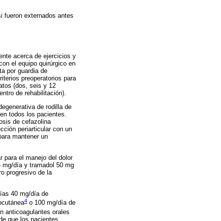
si fueron externados antes
ente acerca de ejercicios y
 con el equipo quirúrgico en
ta por guardia de
iterios preoperatorios para
atos (dos, seis y 12
ntro de rehabilitación).
degenerativa de rodilla de
 en todos los pacientes.
dosis de cefazolina
cción periarticular con un
 para mantener un
 para el manejo del dolor
5 mg/día y tramadol 50 mg
o progresivo de la
días 40 mg/día de
4
ubcutánea
o 100 mg/día de
on anticoagulantes orales
de que los pacientes