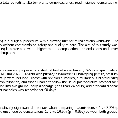
ía total de rodilla; alta temprana; complicaciones; readmisiones; consultas n
A) is a surgical procedure with a growing number of indications worldwide. Th
ay without compromising safety and quality of care. The aim of this study was
rs) is associated with a higher rate of complications, readmissions and unsch
throplasty.
lation and proposed a statistical test of non-inferiority. We retrospectively 
0 and 2022. Patients with primary osteoarthritis undergoing primary total kn
w-up were included. Those with revision surgeries, simultaneous bilateral surg
hospitalisation, and those unable to follow the usual postoperative protocol fo
ed into two groups: early discharge (less than 24 hours) and standard discha
et variables was recorded for 90 days.
tistically significant differences when comparing readmissions 4.1 vs 2.2% (
d unscheduled consultations 15.6 vs 16.5% (p = 0.853) between both groups 