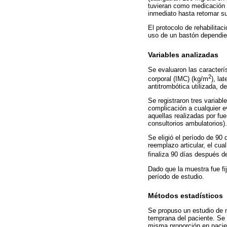
tuvieran como medicación ha
inmediato hasta retomar su
El protocolo de rehabilitac
uso de un bastón dependien
Variables analizadas
Se evaluaron las caracterí
2
corporal (IMC) (kg/m
), la
antitrombótica utilizada, de
Se registraron tres variab
complicación a cualquier e
aquellas realizadas por fu
consultorios ambulatorios).
Se eligió el período de 90
reemplazo articular, el cua
finaliza 90 días después de
Dado que la muestra fue fij
período de estudio.
Métodos estadísticos
Se propuso un estudio de no
temprana del paciente. Se 
misma proporción en pacien