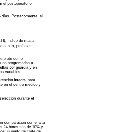
n el postoperatorio
5 días. Posteriormente, el
M:H), índice de masa
al alta, profilaxis
nterpretó como
as no programadas a
ultas por guardia y en
as variables.
tención integral para
te en el centro médico y
 selección durante el
 en comparación con el alta
las 24 horas sea de 10% y
ece un punto de corte de