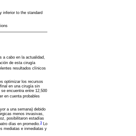
y inferior to the standard
tions
s a cabo en la actualidad,
ción de esta cirugía
elentes resultados clínicos
es optimizar los recursos
final en una cirugía sin
R se encuentra entre 12,500
ner en cuenta probables
mayor a una semana) debido
rúrgicas menos invasivas,
oz, posibilitaron estadías
3
uatro días en promedio.
Lo
nes mediatas e inmediatas y