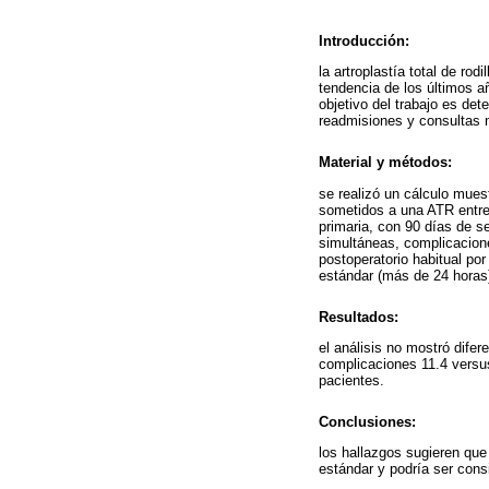
Introducción:
la artroplastía total de ro
tendencia de los últimos añ
objetivo del trabajo es de
readmisiones y consultas n
Material y métodos:
se realizó un cálculo mues
sometidos a una ATR entre 
primaria, con 90 días de se
simultáneas, complicaciones
postoperatorio habitual po
estándar (más de 24 horas).
Resultados:
el análisis no mostró dife
complicaciones 11.4 versu
pacientes.
Conclusiones:
los hallazgos sugieren que e
estándar y podría ser consi