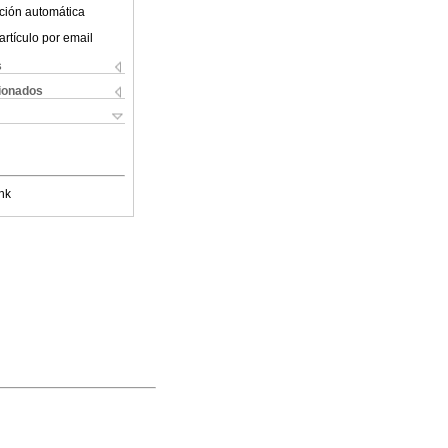
ción automática
artículo por email
s
cionados
nk