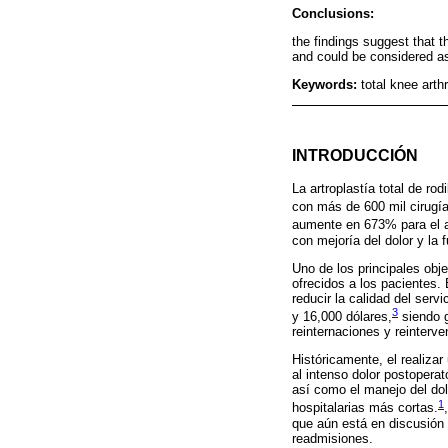
Conclusions:
the findings suggest that th
and could be considered as a
Keywords:
total knee art
INTRODUCCIÓN
La artroplastía total de r
con más de 600 mil cirugía
aumente en 673% para el 
con mejoría del dolor y la 
Uno de los principales obj
ofrecidos a los pacientes. 
reducir la calidad del ser
3
y 16,000 dólares,
siendo g
reinternaciones y reinterve
Históricamente, el realiza
al intenso dolor postopera
así como el manejo del dolo
1
hospitalarias más cortas.
,
que aún está en discusión 
readmisiones.