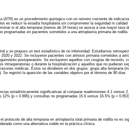
dilla (ATR) es un procedimiento quirúrgico con un número creciente de indicac
os es reducir la estadía hospitalaria sin comprometer la seguridad ni calidad
terminar si el alta temprana (menos de 24 horas) se asocia a una mayor tasa 
o programadas en pacientes sometidos a una artroplastía primaria de rodilla.
tral y se propuso un test estadístico de no inferioridad. Estudiamos retrospe
2020 y 2022. Se incluyeron pacientes con artrosis primaria sometidos a artropl
guimiento postoperatorio. Se excluyeron aquellos con cirugías de revisión, ci
 intraoperatorias o durante la hospitalización y aquellos que no pudieran seg
r razones médicas. Éstos se dividieron en dos grupos: grupo alta temprana (m
 Se registró la aparición de las variables objetivo por el término de 90 días.
rencias estadísticamente significativas al comparar readmisiones 4.1 versus 2
s 12% (p = 0.895) y consultas no programadas 15.6 versus 16.5% (p = 0.853
l protocolo de alta temprana en artroplastía total primaria de rodilla no es sig
derada como una alternativa viable en la práctica clínica.