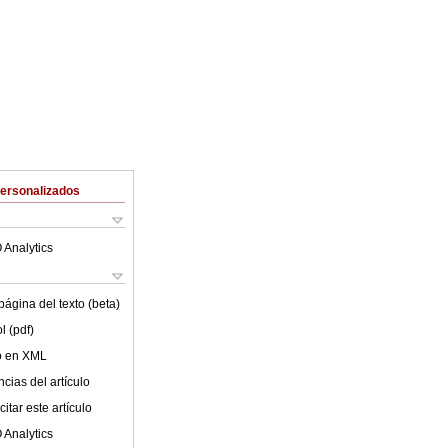
Personalizados
 Analytics
ágina del texto (beta)
l (pdf)
lo en XML
cias del artículo
itar este artículo
 Analytics