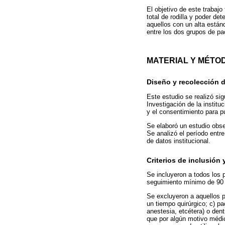
El objetivo de este trabaj
total de rodilla y poder de
aquellos con un alta están
entre los dos grupos de pa
MATERIAL Y MÉTO
Diseño y recolección 
Este estudio se realizó sig
Investigación de la institu
y el consentimiento para p
Se elaboró un estudio obse
Se analizó el período entre
de datos institucional.
Criterios de inclusión 
Se incluyeron a todos los p
seguimiento mínimo de 90 d
Se excluyeron a aquellos pa
un tiempo quirúrgico; c) pa
anestesia, etcétera) o den
que por algún motivo médic