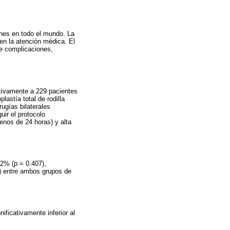
iones en todo el mundo. La
 en la atención médica. El
de complicaciones,
ctivamente a 229 pacientes
astía total de rodilla
rugías bilaterales
uir el protocolo
enos de 24 horas) y alta
.2% (p = 0.407),
) entre ambos grupos de
nificativamente inferior al