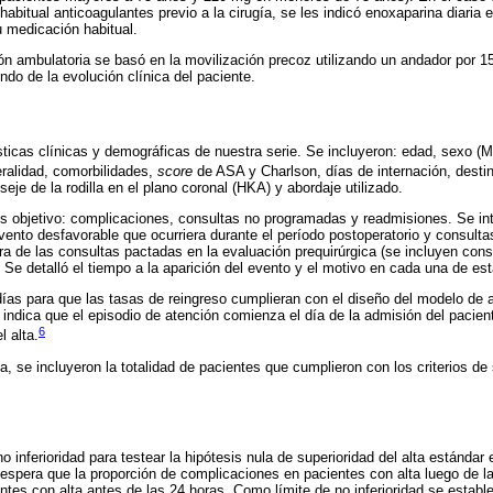
bitual anticoagulantes previo a la cirugía, se les indicó enoxaparina diaria e
 medicación habitual.
ión ambulatoria se basó en la movilización precoz utilizando un andador por 1
do de la evolución clínica del paciente.
sticas clínicas y demográficas de nuestra serie. Se incluyeron: edad, sexo (
teralidad, comorbilidades,
score
de ASA y Charlson, días de internación, destino 
seje de la rodilla en el plano coronal (HKA) y abordaje utilizado.
les objetivo: complicaciones, consultas no programadas y readmisiones. Se i
vento desfavorable que ocurriera durante el período postoperatorio y consult
era de las consultas pactadas en la evaluación prequirúrgica (se incluyen cons
 Se detalló el tiempo a la aparición del evento y el motivo en cada una de est
 días para que las tasas de reingreso cumplieran con el diseño del modelo de a
l indica que el episodio de atención comienza el día de la admisión del pacien
6
l alta.
a, se incluyeron la totalidad de pacientes que cumplieron con los criterios de
 inferioridad para testear la hipótesis nula de superioridad del alta estándar
espera que la proporción de complicaciones en pacientes con alta luego de 
tes con alta antes de las 24 horas. Como límite de no inferioridad se establ