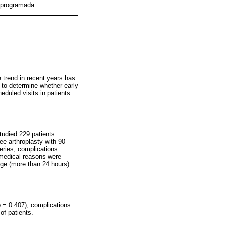
o programada
e trend in recent years has
 to determine whether early
eduled visits in patients
studied 229 patients
ee arthroplasty with 90
eries, complications
r medical reasons were
rge (more than 24 hours).
p = 0.407), complications
of patients.