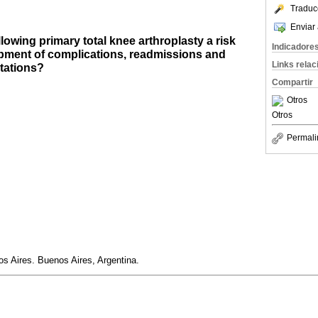
Traduc
Enviar 
llowing primary total knee arthroplasty a risk
Indicadore
opment of complications, readmissions and
Links rela
tations?
Compartir
Otros
Otros
Permali
os Aires. Buenos Aires, Argentina.