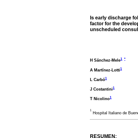
Is early discharge fo
factor for the devel
unscheduled consul
1
*
H Sánchez-Mele
1
A Martínez-Lotti
1
L Carbó
1
J Costantini
1
T Nicolino
1
Hospital Italiano de Buen
RESUMEN: