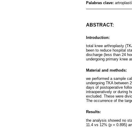
Palabras clave:
artroplast
ABSTRACT:
Introduction:
total knee arthroplasty (TK
been to reduce hospital st
discharge (less than 24 hou
undergoing primary knee ar
Material and methods:
we performed a sample calcu
undergoing TKA between 202
days of postoperative follo
intraoperatively or during 
excluded. These were divid
The occurrence of the targ
Results:
the analysis showed no sta
11.4 vs 12% (p = 0.895) an