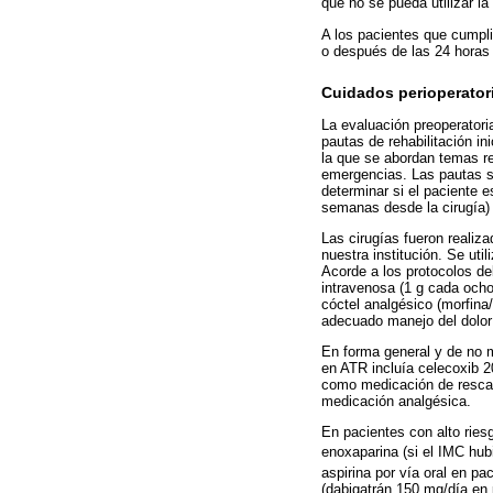
que no se pueda utilizar la
A los pacientes que cumpli
o después de las 24 horas 
Cuidados perioperatori
La evaluación preoperatori
pautas de rehabilitación in
la que se abordan temas re
emergencias. Las pautas so
determinar si el paciente 
semanas desde la cirugía) y
Las cirugías fueron realiza
nuestra institución. Se uti
Acorde a los protocolos del
intravenosa (1 g cada ocho 
cóctel analgésico (morfina
adecuado manejo del dolor 
En forma general y de no 
en ATR incluía celecoxib 
como medicación de rescat
medicación analgésica.
En pacientes con alto ries
enoxaparina (si el IMC hub
aspirina por vía oral en pa
(dabigatrán 150 mg/día en