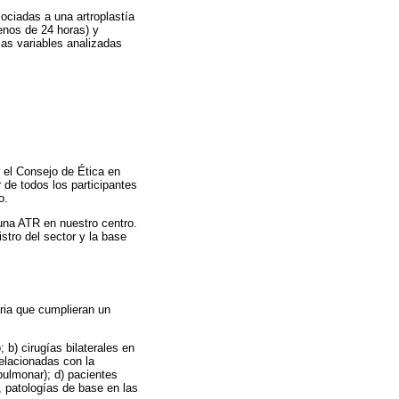
ociadas a una artroplastía
menos de 24 horas) y
las variables analizadas
r el Consejo de Ética en
 de todos los participantes
o.
 una ATR en nuestro centro.
istro del sector y la base
aria que cumplieran un
 b) cirugías bilaterales en
relacionadas con la
pulmonar); d) pacientes
, patologías de base en las