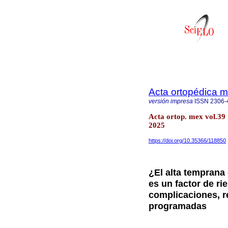
Acta ortopédica 
versión impresa
ISSN
2306-
Acta ortop. mex vol.39
2025
https://doi.org/10.35366/118850
¿El alta temprana e
es un factor de ri
complicaciones, r
programadas