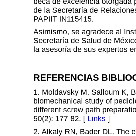
beca de excelencia otorgada p
de la Secretaría de Relacion
PAPIIT IN115415.
Asimismo, se agradece al Inst
Secretaría de Salud de Méxic
la asesoría de sus expertos e
REFERENCIAS BIBLIO
1. Moldavsky M, Salloum K, Buc
biomechanical study of pedicl
different screw path preparati
50(2): 177-82. [
Links
]
2. Alkaly RN, Bader DL. The e