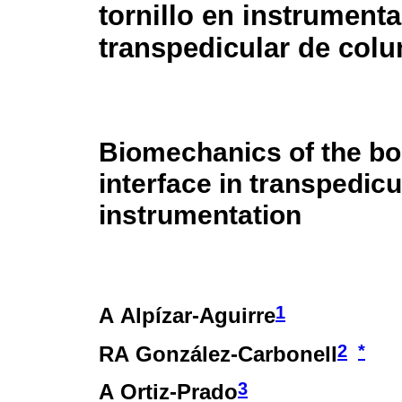
tornillo en instrument
transpedicular de col
Biomechanics of the b
interface in transpedicu
instrumentation
1
A Alpízar-Aguirre
2
*
RA González-Carbonell
3
A Ortiz-Prado