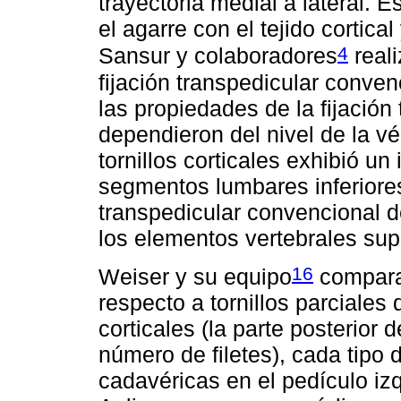
trayectoria medial a lateral. 
el agarre con el tejido cortical
4
Sansur y colaboradores
reali
fijación transpedicular conven
las propiedades de la fijación
dependieron del nivel de la vé
tornillos corticales exhibió un
segmentos lumbares inferiores
transpedicular convencional d
los elementos vertebrales sup
16
Weiser y su equipo
comparar
respecto a tornillos parciales 
corticales (la parte posterior 
número de filetes), cada tipo d
cadavéricas en el pedículo iz