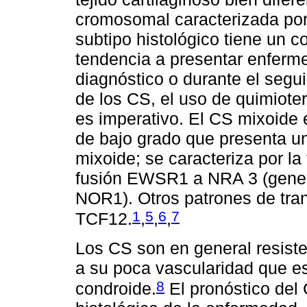
cromosomal caracterizada po
subtipo histológico tiene un
tendencia a presentar enferm
diagnóstico o durante el segui
de los CS, el uso de quimiote
es imperativo. El CS mixoide 
de bajo grado que presenta u
mixoide; se caracteriza por la
fusión EWSR1 a NRA 3 (gene
NOR1). Otros patrones de tra
1
5
6
7
TCF12.
,
,
,
Los CS son en general resiste
a su poca vascularidad que es
8
condroide.
El pronóstico del 