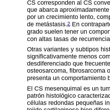
CS corresponden al CS conven
que abarca aproximadamente 9
por un crecimiento lento, com
2
de metástasis.
En contrapart
grado suelen tener un comport
con altas tasas de recurrenci
Otras variantes y subtipos hi
significativamente menos com
desdiferenciado que frecuente
osteosarcoma, fibrosarcoma o
presenta un comportamiento b
El CS mesenquimal es un tumo
patrón histológico caracteri
células redondas pequeñas ind
tejido cartilaginoso bien dife