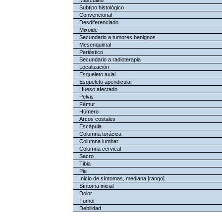
Masculino
Subtipo histológico
Convencional
Desdiferenciado
Mixoide
Secundario a tumores benignos
Mesenquimal
Perióstico
Secundario a radioterapia
Localización
Esqueleto axial
Esqueleto apendicular
Hueso afectado
Pelvis
Fémur
Húmero
Arcos costales
Escápula
Columna torácica
Columna lumbar
Columna cervical
Sacro
Tibia
Pie
Inicio de síntomas, mediana [rango]
Síntoma inicial
Dolor
Tumor
Debilidad