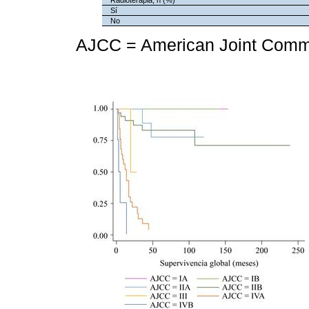
Radioterapia, n (%)
Sí
No
AJCC = American Joint Commi