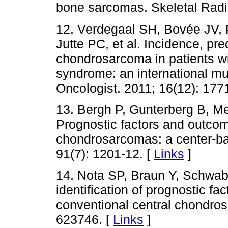
bone sarcomas. Skeletal Radio
12. Verdegaal SH, Bovée JV, 
Jutte PC, et al. Incidence, pre
chondrosarcoma in patients wi
syndrome: an international mul
Oncologist. 2011; 16(12): 177
13. Bergh P, Gunterberg B, M
Prognostic factors and outcome
chondrosarcomas: a center‐ba
91(7): 1201-12. [
Links
]
14. Nota SP, Braun Y, Schwab
identification of prognostic fac
conventional central chondro
623746. [
Links
]