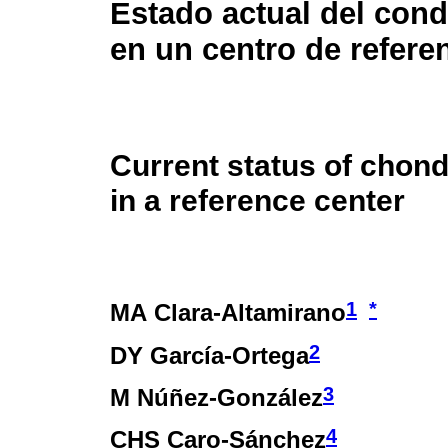
Estado actual del con
en un centro de refere
Current status of cho
in a reference center
1
*
MA Clara-Altamirano
2
DY García-Ortega
3
M Núñez-González
4
CHS Caro-Sánchez