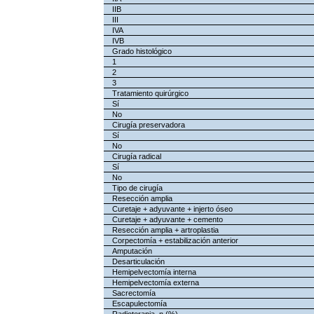
IIB
III
IVA
IVB
Grado histológico
1
2
3
Tratamiento quirúrgico
Sí
No
Cirugía preservadora
Sí
No
Cirugía radical
Sí
No
Tipo de cirugía
Resección amplia
Curetaje + adyuvante + injerto óseo
Curetaje + adyuvante + cemento
Resección amplia + artroplastia
Corpectomía + estabilización anterior
Amputación
Desarticulación
Hemipelvectomía interna
Hemipelvectomía externa
Sacrectomía
Escapulectomía