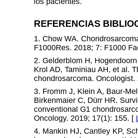
los pacientes.
REFERENCIAS BIBLIO
1. Chow WA. Chondrosarcoma: 
F1000Res. 2018; 7: F1000 Fa
2. Gelderblom H, Hogendoorn 
Krol AD, Taminiau AH, et al. T
chondrosarcoma. Oncologist. 
3. Fromm J, Klein A, Baur-Mel
Birkenmaier C, Dürr HR. Surviv
conventional G1 chondrosarco
Oncology. 2019; 17(1): 155. [
4. Mankin HJ, Cantley KP, Schi