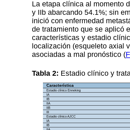
La etapa clínica al momento d
y IIb abarcando 54.1%; sin e
inició con enfermedad metast
de tratamiento que se aplicó e
características y estadio clín
localización (esqueleto axial 
asociadas a mal pronóstico (
F
Tabla 2:
Estadio clínico y tra
Característica
Estadio clínico Enneking
IA
IB
IIA
IIB
III
Estadio clínico AJCC
IA
IB
IIA