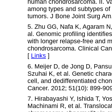
human chondrosarcoma. II. Va
among types and subtypes of 
tumors. J Bone Joint Surg Am.
5. Zhu GG, Nafa K, Agaram N,
al. Genomic profiling identifi
with longer relapse-free and m
chondrosarcoma. Clinical Can
[
Links
]
6. Meijer D, de Jong D, Pansu
Szuhai K, et al. Genetic char
cell, and dedifferentiated 
Cancer. 2012; 51(10): 899-909
7. Hirabayashi Y, Ishida T, Yo
Machinami R, et al. Translocat