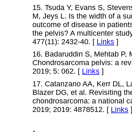
15. Tsuda Y, Evans S, Stevens
M, Jeys L. Is the width of a s
outcome of disease in patient
the pelvis? A multicenter stud
477(11): 2432-40. [
Links
]
16. Badaruddin S, Mehtab P, 
Chondrosarcoma pelvis: a rev
2019; 5: 062. [
Links
]
17. Catanzano AA, Kerr DL, L
Blazer DG, et al. Revisiting the
chondrosarcoma: a national c
2019; 2019: 4878512. [
Links