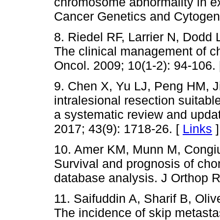
chromosome abnormality in e
Cancer Genetics and Cytogenet
8. Riedel RF, Larrier N, Dodd
The clinical management of c
Oncol. 2009; 10(1-2): 94-106.
9. Chen X, Yu LJ, Peng HM, Ji
intralesional resection suitab
a systematic review and upda
2017; 43(9): 1718-26. [
Links
]
10. Amer KM, Munn M, Congiu
Survival and prognosis of c
database analysis. J Orthop R
11. Saifuddin A, Sharif B, Oliv
The incidence of skip metast