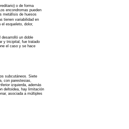
editario) o de forma
. Los encondromas pueden
as metáfisis de huesos
 tienen variabilidad en
el esqueleto, dolor,
 desarrolló un doble
y tricipital, fue tratado
one el caso y se hace
los subcutáneos. Siete
a, con parestesias,
nferior izquierda, además
n deltoidea, hay limitación
tenar, asociada a múltiples