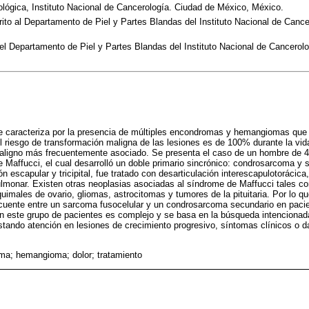
lógica, Instituto Nacional de Cancerología. Ciudad de México, México.
to al Departamento de Piel y Partes Blandas del Instituto Nacional de Canc
el Departamento de Piel y Partes Blandas del Instituto Nacional de Cancerol
e caracteriza por la presencia de múltiples encondromas y hemangiomas que 
l riesgo de transformación maligna de las lesiones es de 100% durante la vida
aligno más frecuentemente asociado. Se presenta el caso de un hombre de 
 Maffucci, el cual desarrolló un doble primario sincrónico: condrosarcoma y 
ón escapular y tricipital, fue tratado con desarticulación interescapulotorácic
lmonar. Existen otras neoplasias asociadas al síndrome de Maffucci tales 
males de ovario, gliomas, astrocitomas y tumores de la pituitaria. Por lo qu
recuente entre un sarcoma fusocelular y un condrosarcoma secundario en pac
en este grupo de pacientes es complejo y se basa en la búsqueda intencionad
stando atención en lesiones de crecimiento progresivo, síntomas clínicos o d
a; hemangioma; dolor; tratamiento