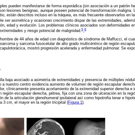
les pueden manifestarse de forma esporádica (sin asociación a un patrón her
e son lesiones benignas, aunque poseen potencial de transformación maligna
itio, están descritos incluso en la tráquea, es más frecuente observarlos en l
ele ser asimétrica y ocasionan crecimiento dispar de las extremidades, además
ón, edad y evolución. Los problemas clínicos asociados son deformidades en 
5
6
 extremidades y riesgo potencial de malignidad.
,
hombre de 44 años de edad con diagnóstico de síndrome de Maffucci, el cual
sarcoma y sarcoma fusocelular de alto grado multicéntrico de región escapular 
escapulotorácica, mostró progresión acelerada y enfermedad pulmonar. Se exp
O
lla baja asociado a asimetría de extremidades y presencia de múltiples nódu
o a nuestro centro evidencia aumento de volumen de región escapular derech
lor, clínicamente presenta acortamiento de la extremidad superior derecha e i
 región escapular derecha, pétrea, fija con una zona de ulceración en la regió
ón de la articulación glenohumeral ipsilateral así como hipotrofia tenar e hipo
3 cm, el mayor en la región tricipital (
Figura 1
).