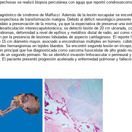
spechosas se realizó biopsia percutánea con aguja que reportó condrosarcom
iagnóstico de síndrome de Maffucci. Además de la lesión escapular se encont
spechosa de transformación maligna. Debido al déficit neurológico presente 
idato a preservación de la misma, ya que la expectativa de preservar una ext
desarticulación interescapulotorácica, se detectó lesión de 20 cm ulcerada, c
dromas, deformidad a nivel de epífisis y metáfisis distal de radio, así como
 por la presencia de lesiones lobuladas de aspecto cartilaginoso. El reporte 
 15 cm diámetro mayor, asociado a encondromas múltiples en húmero, cúbito
ples hemangiomas en tejidos blandos. Se encontró segunda lesión en tríceps
n principal que fue diagnosticada como sarcoma fusocelular de alto grado no 
de un segundo primario. No se identificó invasión linfovascular o perineural 
). El paciente presentó progresión acelerada y enfermedad pulmonar y fallec