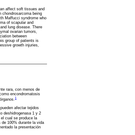
n affect soft tissues and
with chondrosarcoma being
with Maffucci syndrome who
oma of scapular and
n and lung disease. There
ymal ovarian tumors,
ociation between
s group of patients is
essive growth injuries,
nte rara, con menos de
ta como encondromatosis
1
 órganos.
pueden afectar tejidos
to deshidrogenasa 1 y 2
el cual se produce la
s de 100% durante la vida
mentado la presentación