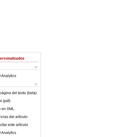
Personalizados
 Analytics
ágina del texto (beta)
l (pdf)
lo en XML
cias del artículo
itar este artículo
 Analytics