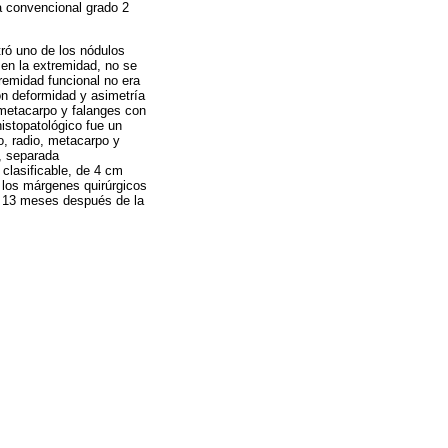
a convencional grado 2
ró uno de los nódulos
en la extremidad, no se
remidad funcional no era
on deformidad y asimetría
 metacarpo y falanges con
histopatológico fue un
, radio, metacarpo y
, separada
clasificable, de 4 cm
y los márgenes quirúrgicos
ió 13 meses después de la