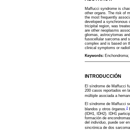
Maffucci syndrome is char
other organs. The risk of m
the most frequently assoc
developed a synchronous d
tricipital region, was trea
are other neoplasms assoc
gliomas, astrocytomas and 
fusocellular sarcoma and s
complex and is based on the
clinical symptoms or radio
Keywords:
Enchondroma; 
INTRODUCCIÓN
El síndrome de Maffucci f
200 casos reportados en la
múltiple asociada a hemang
El síndrome de Maffucci s
2
blandos y otros órganos.
E
(IDH1, IDH2). IDH1 partici
formación de encondromas n
del individuo, puede ser 
sincrónica de dos sarcoma