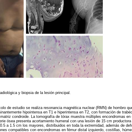
adiológica y biopsia de la lesión principal.
olo de estudio se realiza resonancia magnética nuclear (RMN) de hombro qu
nantemente hipointensa en T1 e hiperintensa en T2, con formación de trabécu
matriz condroide. La tomografía de tórax muestra múltiples encondromas en 
erie ósea presenta acortamiento humeral con una lesión de 15 cm productora 
0.5 a 1.5 cm los mayores, distribuidos en toda la extremidad, además de de
ones compatibles con encondromas en fémur distal izquierdo, costillas, húmero