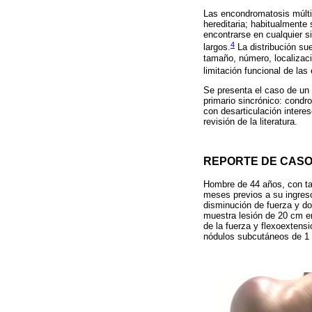
Las encondromatosis múltip
hereditaria; habitualment
encontrarse en cualquier s
4
largos.
La distribución su
tamaño, número, localizaci
limitación funcional de las
Se presenta el caso de un 
primario sincrónico: condro
con desarticulación inter
revisión de la literatura.
REPORTE DE CAS
Hombre de 44 años, con ta
meses previos a su ingres
disminución de fuerza y do
muestra lesión de 20 cm en
de la fuerza y flexoextensi
nódulos subcutáneos de 1 a 