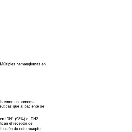
. Múltiples hemangiomas en
tada como un sarcoma
éuticas que al paciente se
 en IDH1 (98%) e IDH2
ican el receptor de
unción de este receptor.