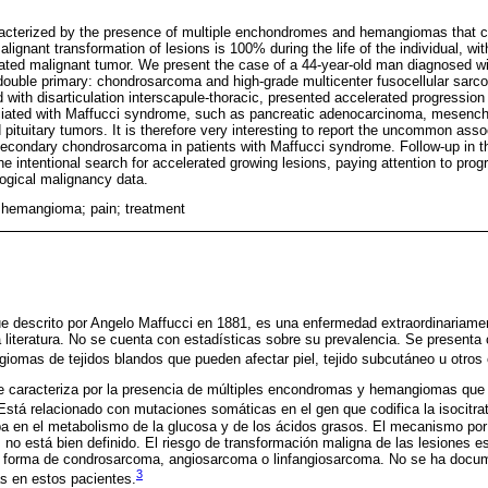
acterized by the presence of multiple enchondromes and hemangiomas that ca
alignant transformation of lesions is 100% during the life of the individual, 
iated malignant tumor. We present the case of a 44-year-old man diagnosed 
ouble primary: chondrosarcoma and high-grade multicenter fusocellular sarc
ted with disarticulation interscapule-thoracic, presented accelerated progressio
iated with Maffucci syndrome, such as pancreatic adenocarcinoma, mesench
pituitary tumors. It is therefore very interesting to report the uncommon ass
econdary chondrosarcoma in patients with Maffucci syndrome. Follow-up in thi
 intentional search for accelerated growing lesions, paying attention to progr
logical malignancy data.
hemangioma; pain; treatment
ue descrito por Angelo Maffucci en 1881, es una enfermedad extraordinariame
 literatura. No se cuenta con estadísticas sobre su prevalencia. Se presen
iomas de tejidos blandos que pueden afectar piel, tejido subcutáneo u otros
e caracteriza por la presencia de múltiples encondromas y hemangiomas que 
stá relacionado con mutaciones somáticas en el gen que codifica la isocitra
pa en el metabolismo de la glucosa y de los ácidos grasos. El mecanismo por 
o está bien definido. El riesgo de transformación maligna de las lesiones e
en forma de condrosarcoma, angiosarcoma o linfangiosarcoma. No se ha docu
3
s en estos pacientes.