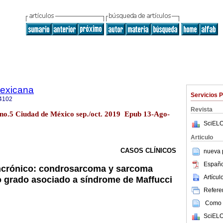
mexicana
Servicios 
4102
Revista
 no.5 Ciudad de México sep./oct. 2019 Epub 13-Ago-
SciELO
Articulo
CASOS CLÍNICOS
nueva p
Españo
incrónico: condrosarcoma y sarcoma
Artícu
to grado asociado a síndrome de Maffucci
Referen
Como c
SciELO