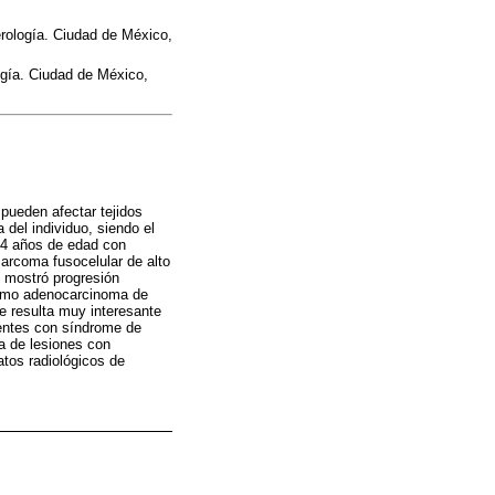
erología. Ciudad de México,
ogía. Ciudad de México,
pueden afectar tejidos
 del individuo, siendo el
44 años de edad con
sarcoma fusocelular de alto
a, mostró progresión
como adenocarcinoma de
e resulta muy interesante
ientes con síndrome de
a de lesiones con
atos radiológicos de