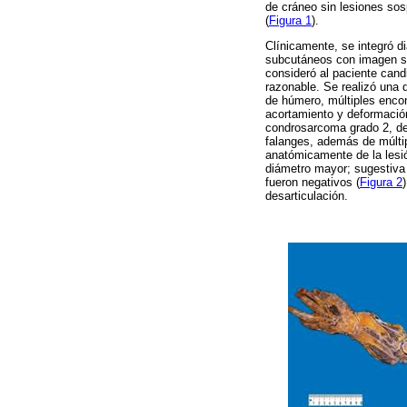
de cráneo sin lesiones so
(
Figura 1
).
Clínicamente, se integró d
subcutáneos con imagen so
consideró al paciente cand
razonable. Se realizó una 
de húmero, múltiples encon
acortamiento y deformación
condrosarcoma grado 2, de
falanges, además de múlti
anatómicamente de la lesió
diámetro mayor; sugestiva 
fueron negativos (
Figura 2
desarticulación.