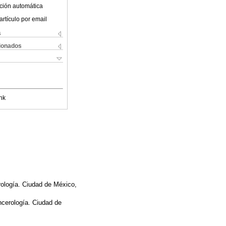
ción automática
artículo por email
s
cionados
nk
rología. Ciudad de México,
ncerología. Ciudad de