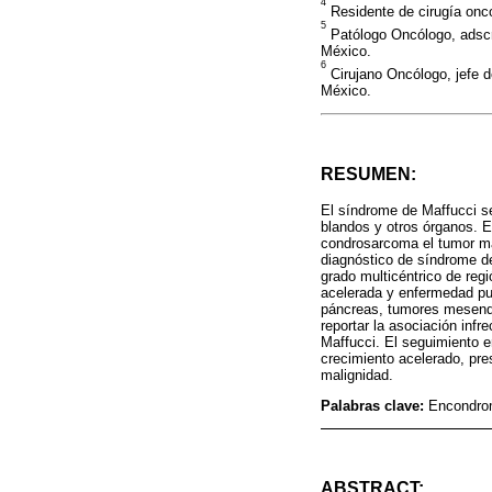
4
Residente de cirugía onco
5
Patólogo Oncólogo, adscri
México.
6
Cirujano Oncólogo, jefe d
México.
RESUMEN:
El síndrome de Maffucci s
blandos y otros órganos. E
condrosarcoma el tumor m
diagnóstico de síndrome de
grado multicéntrico de regi
acelerada y enfermedad pu
páncreas, tumores mesenqui
reportar la asociación inf
Maffucci. El seguimiento 
crecimiento acelerado, pre
malignidad.
Palabras clave:
Encondrom
ABSTRACT: