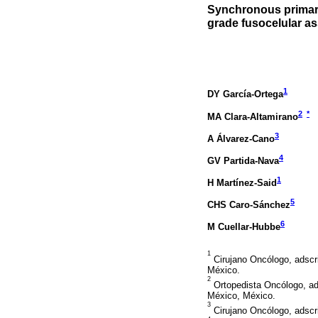
Synchronous primar
grade fusocelular a
1
DY García-Ortega
2
*
MA Clara-Altamirano
3
A Álvarez-Cano
4
GV Partida-Nava
1
H Martínez-Said
5
CHS Caro-Sánchez
6
M Cuellar-Hubbe
1
Cirujano Oncólogo, adscri
México.
2
Ortopedista Oncólogo, ads
México, México.
3
Cirujano Oncólogo, adscri