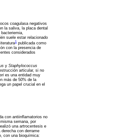
ococos coagulasa negativos
 la saliva, la placa dental
 bacteriemia,
bién suele estar relacionado
1
iteratura
publicada como
ón con la presencia de
cientes considerados
us
y
Staphylococcus
trucción articular, si no
ri
es una entidad muy
a en más de 50% de la
ega un papel crucial en el
da con antiinflamatorios no
la misma semana, por
realizó una artrocentesis e
lla derecha con derrame
io, con una bioquímica: