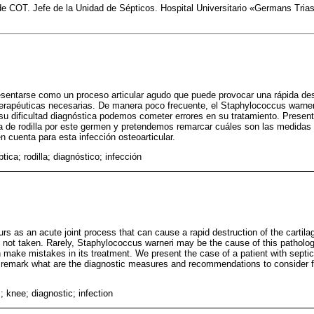
de COT. Jefe de la Unidad de Sépticos. Hospital Universitario «Germans Trias
presentarse como un proceso articular agudo que puede provocar una rápida dest
erapéuticas necesarias. De manera poco frecuente, el Staphylococcus warner
su dificultad diagnóstica podemos cometer errores en su tratamiento. Prese
ica de rodilla por este germen y pretendemos remarcar cuáles son las medidas
 cuenta para esta infección osteoarticular.
éptica; rodilla; diagnóstico; infección
curs as an acute joint process that can cause a rapid destruction of the cartila
not taken. Rarely, Staphylococcus warneri may be the cause of this patholog
n make mistakes in its treatment. We present the case of a patient with septic 
 remark what are the diagnostic measures and recommendations to consider for
s; knee; diagnostic; infection