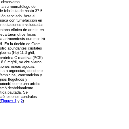
e observaron
o a su reumatólogo de
de febrícula de hasta 37.5
ión asociado. Ante el
física con tumefacción en
articulaciones involucradas.
taba clínica de artritis en
escartaron otros focos
va artrocentesis que mostró
. En la tinción de Gram
stró abundantes cristales
lobina (Hb) 11.3 g/dl,
proteína C reactiva (PCR)
 8.6 mg/dl, se obtuvieron
esiones óseas agudas.
isita a urgencias, donde se
rifampicina, vancomicina y
gnos flogóticos y
rientó como una artritis
gramó desbridamiento
ótica pautada. Se
eció lesiones condrales
(
Figuras 1
y
2
).