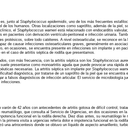
es, junto al
Staphylococcus epidermidis
, uno de los más frecuentes estafil
el de los humanos. Otras localizaciones como saprófito, además de la piel, son
clínico, el
Staphylococcus warneri
está relacionado con endocarditis valvular,
is en pacientes con derivación ventrículo-peritoneal e infección urinaria. Tam
s protésicos, sobre todo catéteres. A nivel osteoarticular, se reconoce en la l
paz de causar infecciones osteoarticulares graves, generalmente en asociaci
ro, en ocasiones, se encuentra presente en infecciones sin implante y en pa
 el caso de artritis séptica de rodilla que presentamos.
ados, con más frecuencia, con la artritis séptica son los
Staphylococcus aure
 suele presentarse como monoartritis aguda que puede provocar una rápida des
éuticas necesarias. La artritis séptica sin implante por
Staphylococcus warne
ficultad diagnóstica, por tratarse de un saprófito de la piel que se encuentr
ar a falsos diagnósticos de infección articular. El servicio de microbiología ju
 infecciones.
varón de 42 años con antecedentes de artritis gotosa de difícil control, trata
u reumatólogo, que consulta al Servicio de Urgencias, en dos ocasiones en 
mpotencia funcional en la rodilla derecha. Diez días antes, su reumatólogo le 
 En la primera visita a urgencias refería dolor e impotencia funcional en la rodi
izó una artrocentesis donde se obtuvo un líquido de aspecto amarillento, turb