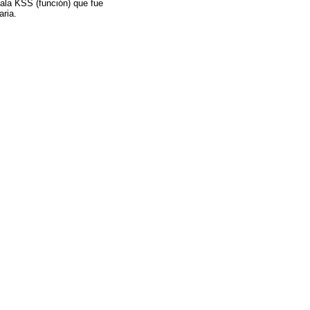
cala KSS (función) que fue
aria.