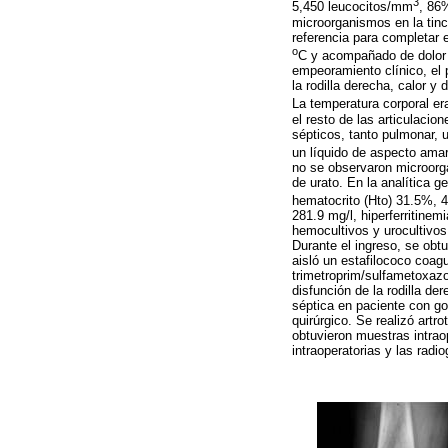
3
5,450 leucocitos/mm
, 86
microorganismos en la tinc
referencia para completar e
o
C y acompañado de dolor i
empeoramiento clínico, el 
la rodilla derecha, calor y
La temperatura corporal er
el resto de las articulacio
sépticos, tanto pulmonar, 
un líquido de aspecto amar
no se observaron microorga
de urato. En la analítica g
hematocrito (Hto) 31.5%,
281.9 mg/l, hiperferritine
hemocultivos y urocultivos
Durante el ingreso, se obtu
aisló un estafilococo coag
trimetroprim/sulfametoxazo
disfunción de la rodilla 
séptica en paciente con go
quirúrgico. Se realizó art
obtuvieron muestras intraop
intraoperatorias y las rad