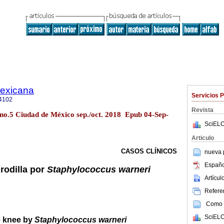
mexicana
Servicios 
4102
Revista
 no.5 Ciudad de México sep./oct. 2018 Epub 04-Sep-
SciELO
Articulo
CASOS CLÍNICOS
nueva p
Españo
 rodilla por
Staphylococcus warneri
Artícu
Referen
Como c
SciELO
he knee by
Staphylococcus warneri