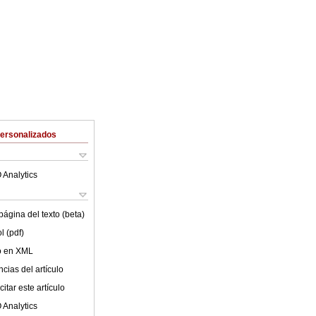
Personalizados
 Analytics
ágina del texto (beta)
l (pdf)
lo en XML
cias del artículo
itar este artículo
 Analytics