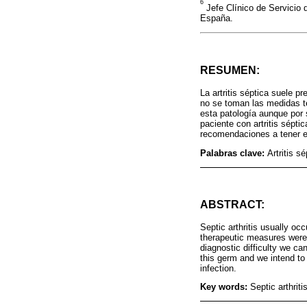
6
Jefe Clínico de Servicio 
España.
RESUMEN:
La artritis séptica suele 
no se toman las medidas t
esta patología aunque por 
paciente con artritis sépt
recomendaciones a tener en
Palabras clave:
Artritis s
ABSTRACT:
Septic arthritis usually oc
therapeutic measures were 
diagnostic difficulty we ca
this germ and we intend to
infection.
Key words:
Septic arthriti