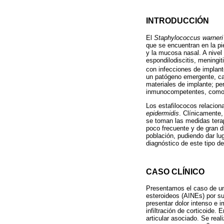
INTRODUCCIÓN
El
Staphylococcus warneri
que se encuentran en la pi
y la mucosa nasal. A nivel 
espondilodiscitis, meningit
con infecciones de implante
un patógeno emergente, ca
materiales de implante; pe
inmunocompetentes, como en
Los estafilococos relacion
epidermidis
. Clínicamente,
se toman las medidas terap
poco frecuente y de gran di
población, pudiendo dar lug
diagnóstico de este tipo de
CASO CLÍNICO
Presentamos el caso de un 
esteroideos (AINEs) por s
presentar dolor intenso e i
infiltración de corticoide.
articular asociado. Se real