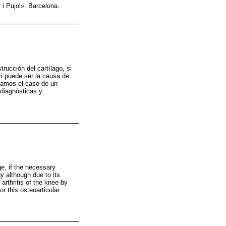
 i Pujol». Barcelona.
rucción del cartílago, si
i puede ser la causa de
ntamos el caso de un
 diagnósticas y
ge, if the necessary
y although due to its
arthritis of the knee by
 this osteoarticular