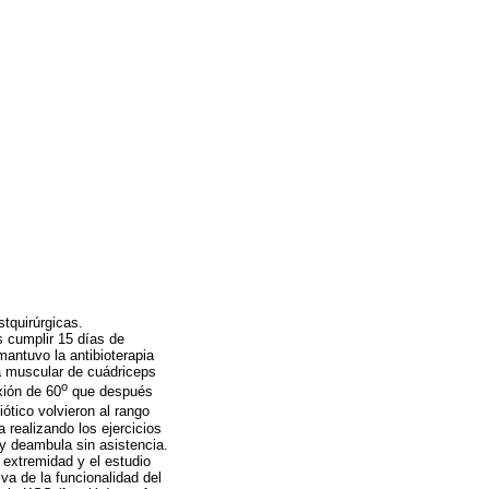
stquirúrgicas.
 cumplir 15 días de
mantuvo la antibioterapia
ia muscular de cuádriceps
o
xión de 60
que después
iótico volvieron al rango
 realizando los ejercicios
 y deambula sin asistencia.
 extremidad y el estudio
iva de la funcionalidad del