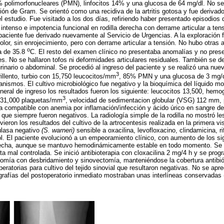
% polimorfonucleares (PMN), linfocitos 14% y una glucosa de 64 mg/dl. No s
ión de Gram. Se orientó como una recidiva de la artritis gotosa y fue derivad
l estudio. Fue visitado a los dos días, refiriendo haber presentado episodios 
ntenso e impotencia funcional en rodilla derecha con derrame articular a tens
paciente fue derivado nuevamente al Servicio de Urgencias. A la exploración 
 dolor, sin enrojecimiento, pero con derrame articular a tensión. No hubo otras 
o
a de 35.8
C. El resto del examen clínico no presentaba anomalías y no presen
nes. No se hallaron tofos ni deformidades articulares residuales. También se d
urinario o abdominal. Se procedió al ingreso del paciente y se realizó una nue
3
illento, turbio con 15,750 leucocitos/mm
, 85% PMN y una glucosa de 3 mg/dl
nismos. El cultivo microbiológico fue negativo y la bioquímica del líquido mo
eneral de ingreso los resultados fueron los siguiente: leucocitos 13,500, hemog
3
 431,000 plaquetas/mm
, velocidad de sedimentacion globular (VSG) 112 mm, 
mia compatible con anemia por inflamación/infección y ácido úrico en sangre de
 que siempre fueron negativos. La radiología simple de la rodilla no mostró l
vieron los resultados del cultivo de la artrocentesis realizada en la primera v
ulasa negativo
(S. warneri)
sensible a oxacilina, levofloxacino, clindamicina, 
l. El paciente evolucionó a un empeoramiento clínico, con aumento de los si
derecha, aunque se mantuvo hemodinámicamente estable en todo momento. Se o
ta mal controlada. Se inició antibioterapia con cloxacilina 2 mg/4 h y se pro
rotomía con desbridamiento y sinovectomía, manteniéndose la cobertura antibi
eratorias para cultivo del tejido sinovial que resultaron negativas. No se apr
iografías del postoperatorio inmediato mostraban unas interlíneas conservadas 