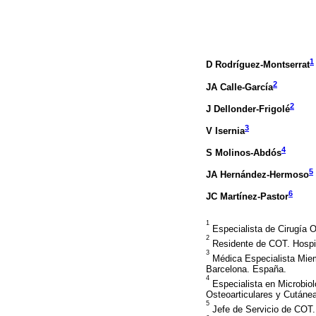
1
D Rodríguez-Montserrat
2
JA Calle-García
2
J Dellonder-Frigolé
3
V Isernia
4
S Molinos-Abdós
5
JA Hernández-Hermoso
6
JC Martínez-Pastor
1
Especialista de Cirugía O
2
Residente de COT. Hospita
3
Médica Especialista Miem
Barcelona. España.
4
Especialista en Microbiol
Osteoarticulares y Cutánea
5
Jefe de Servicio de COT. 