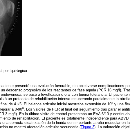
al postquirúrgica.
 paciente presentó una evolución favorable, sin objetivarse complicaciones po
 un descenso progresivo de los reactantes de fase aguda (PCR 16 mg/l). Tras
a endovenosa, se pasó a levofloxacino oral con buena tolerancia. El paciente 
alizó un protocolo de rehabilitación intensa recuperando parcialmente la atrof
o
final de 4+/5. El balance articular inicial mostraba extensión de 10
y una fle
o
mejorar a 0-90
. Los valores de PCR al final del seguimiento tras parar el antib
CR 3 mg/l). En la última visita de control presentaba un EVA 6/10 y continuaba
amiento de rehabilitación. El paciente es totalmente independiente para ABVD
 una correcta cicatrización de la herida con importante atrofia muscular en la
ución no mostró afectación articular secundaria (
Figura 3
). La valoración objet