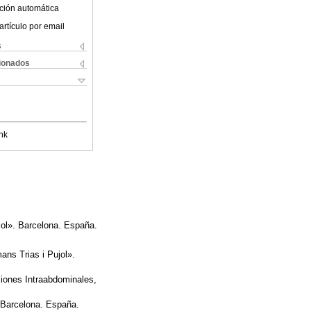
ción automática
artículo por email
s
cionados
nk
jol». Barcelona. España.
ns Trias i Pujol».
ciones Intraabdominales,
. Barcelona. España.