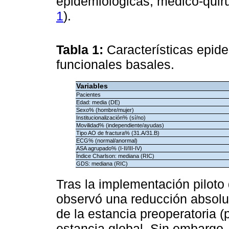
epidemiológicas, médico-quirú
1
).
Tabla 1:
Características epid
funcionales basales.
Variables
Pacientes
Edad: media (DE)
Sexo% (hombre/mujer)
Institucionalización% (sí/no)
Movilidad% (independiente/ayudas)
Tipo AO de fractura% (31.A/31.B)
ECG% (normal/anormal)
ASA agrupado% (I-II/III-IV)
Índice Charlson: mediana (RIC)
GDS: mediana (RIC)
Tras la implementación piloto 
observó una reducción absolut
de la estancia preoperatoria 
estancia global. Sin embargo,