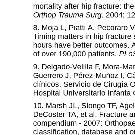
mortality after hip fracture: t
Orthop Trauma Surg
. 2004; 12
8. Moja L, Piatti A, Pecoraro V,
Timing matters in hip fracture
hours have better outcomes. 
of over 190,000 patients.
PLo
9. Delgado-Velilla F, Mora-Ma
Guerrero J, Pérez-Muñoz I, C
clínicos. Servicio de Cirugía 
Hospital Universitario Infanta 
10. Marsh JL, Slongo TF, Agel
DeCoster TA, et al. Fracture an
compendium - 2007: Orthopae
classification, database and