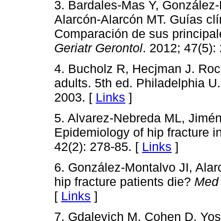
3. Bardales-Mas Y, González-
Alarcón-Alarcón MT. Guías clí
Comparación de sus principa
Geriatr Gerontol
. 2012; 47(5):
4. Bucholz R, Hecjman J. Roc
adults. 5th ed. Philadelphia U
2003. [
Links
]
5. Alvarez-Nebreda ML, Jimén
Epidemiology of hip fracture i
42(2): 278-85. [
Links
]
6. González-Montalvo JI, Ala
hip fracture patients die?
Med 
[
Links
]
7. Gdalevich M, Cohen D, Yos