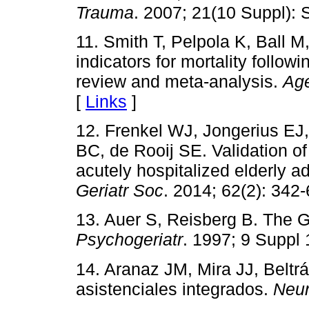
Trauma
. 2007; 21(10 Suppl): 
11. Smith T, Pelpola K, Ball M
indicators for mortality follow
review and meta-analysis.
Ag
[
Links
]
12. Frenkel WJ, Jongerius EJ
BC, de Rooij SE. Validation o
acutely hospitalized elderly a
Geriatr Soc
. 2014; 62(2): 342-
13. Auer S, Reisberg B. The
Psychogeriatr
. 1997; 9 Suppl 
14. Aranaz JM, Mira JJ, Beltr
asistenciales integrados.
Neur