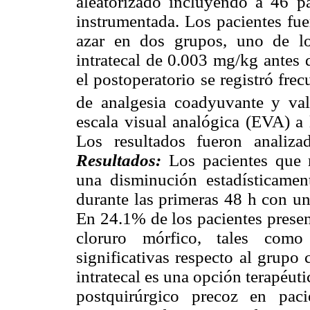
aleatorizado incluyendo a 46 pa
instrumentada. Los pacientes fu
azar en dos grupos, uno de lo
intratecal de 0.003 mg/kg antes d
el postoperatorio se registró fre
de analgesia coadyuvante y val
escala visual analógica (EVA) a 
Los resultados fueron analiza
Resultados:
Los pacientes que r
una disminución estadísticament
durante las primeras 48 h con u
En 24.1% de los pacientes presen
cloruro mórfico, tales como
significativas respecto al grupo 
intratecal es una opción terapéuti
postquirúrgico precoz en paci