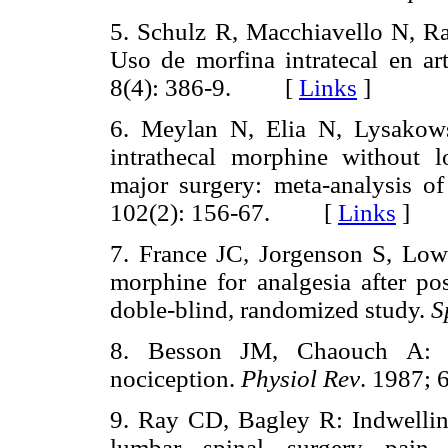
5. Schulz R, Macchiavello N, R
Uso de morfina intratecal en ar
8(4): 386-9. [
Links
]
6. Meylan N, Elia N, Lysakow
intrathecal morphine without l
major surgery: meta-analysis of
102(2): 156-67. [
Links
]
7. France JC, Jorgenson S, Low
morphine for analgesia after pos
doble-blind, randomized study.
S
8. Besson JM, Chaouch A: P
nociception.
Physiol Rev
. 1987;
9. Ray CD, Bagley R: Indwelling
lumbar spinal surgery pain