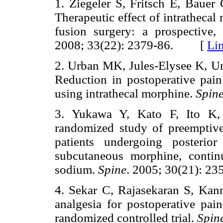
1. Ziegeler S, Fritsch E, Bauer 
Therapeutic effect of intrathecal
fusion surgery: a prospective,
2008; 33(22): 2379-86. [
Li
2. Urban MK, Jules-Elysee K, U
Reduction in postoperative pain 
using intrathecal morphine.
Spin
3. Yukawa Y, Kato F, Ito K, 
randomized study of preemptive 
patients undergoing posterio
subcutaneous morphine, contin
sodium.
Spine
. 2005; 30(21):
4. Sekar C, Rajasekaran S, Ka
analgesia for postoperative pain
randomized controlled trial.
Spin