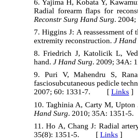
6. Yajima H, Kobata Y, Kawamu
Radial forearm flaps for recon
Reconstr Surg Hand Surg
. 2004
7. Higgins J: A reassessment of t
extremity reconstruction.
J Hand
8. Friedrich J, Katolicik L, Ved
hand.
J Hand Surg
. 2009; 34A
9. Puri V, Mahendru S, Rana R
fasciosubcutaneous pedicle techn
2007; 60: 1331-7. [
Links
]
10. Taghinia A, Carty M, Upton J
Hand Surg
. 2010; 35A: 1351
11. Ho A, Chang J: Radial artery
35(8): 1351-5. [
Links
]