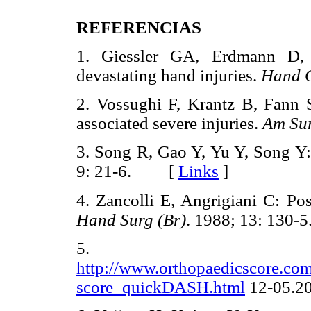
REFERENCIAS
1. Giessler GA, Erdmann D, 
devastating hand injuries.
Hand C
2. Vossughi F, Krantz B, Fann S
associated severe injuries.
Am Su
3. Song R, Gao Y, Yu Y, Song Y:
9: 21-6. [
Links
]
4. Zancolli E, Angrigiani C: Pos
Hand Surg (Br)
. 1988; 13: 13
5.
http://www.orthopaedicscore.com
score_quickDASH.html
12-05.2