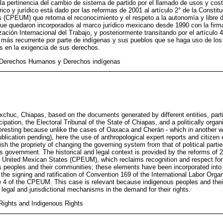
la pertinencia del cambio de sistema de partido por el llamado de usos y co
rico y jurídico está dado por las reformas de 2001 al artículo 2° de la Constitu
(CPEUM) que retoma el reconocimiento y el respeto a la autonomía y libre d
ue quedaron incorporados al marco jurídico mexicano desde 1990 con la firma 
ación Internacional del Trabajo, y posteriormente transitando por el artículo
z más recurrente por parte de indígenas y sus pueblos que se haga uso de l
es en la exigencia de sus derechos.
 Derechos Humanos y Derechos indígenas
huc, Chiapas, based on the documents generated by different entities, particu
ipation, the Electoral Tribunal of the State of Chiapas, and a politically organ
teresting because unlike the cases of Oaxaca and Cherán - which in another w
lication pending), here the use of anthropological expert reports and citize
ish the propriety of changing the governing system from that of political part
government. The historical and legal context is provided by the reforms of 20
the United Mexican States (CPEUM), which reclaims recognition and respect fo
s peoples and their communities; these elements have been incorporated into
the signing and ratification of Convention 169 of the International Labor Orga
le 4 of the CPEUM. This case is relevant because indigenous peoples and the
legal and jurisdictional mechanisms in the demand for their rights.
ights and Indigenous Rights