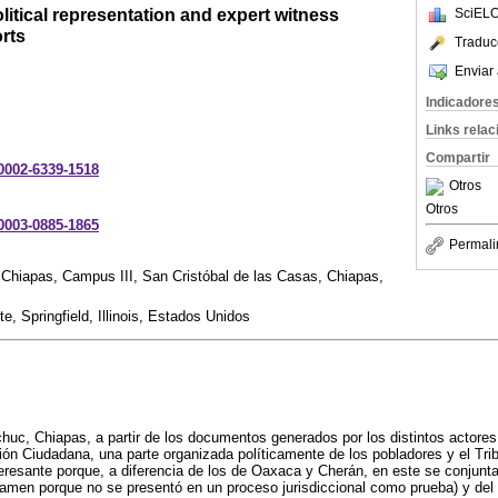
itical representation and expert witness
SciELO
rts
Traduc
Enviar 
Indicadore
Links rela
Compartir
-0002-6339-1518
Otros
Otros
-0003-0885-1865
Permali
Chiapas, Campus III, San Cristóbal de las Casas, Chiapas,
e, Springfield, Illinois, Estados Unidos
c, Chiapas, a partir de los documentos generados por los distintos actores, 
ión Ciudadana, una parte organizada políticamente de los pobladores y el Trib
eresante porque, a diferencia de los de Oaxaca y Cherán, en este se conjunta 
ctamen porque no se presentó en un proceso jurisdiccional como prueba) y de