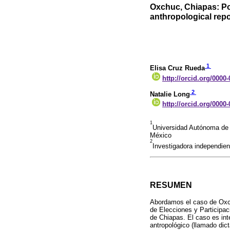
Oxchuc, Chiapas: Pol
anthropological repo
1
Elisa Cruz Rueda
http://orcid.org/0000
2
Natalie Long
http://orcid.org/0000
1
Universidad Autónoma de 
México
2
Investigadora independient
RESUMEN
Abordamos el caso de Oxchu
de Elecciones y Participac
de Chiapas. El caso es int
antropológico (llamado di