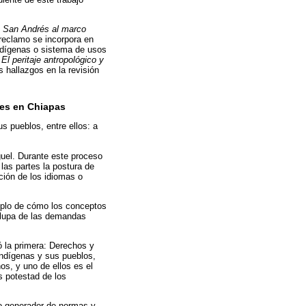
 San Andrés al marco
eclamo se incorpora en
ndígenas o sistema de usos
,
El peritaje antropológico y
 hallazgos en la revisión
tes en Chiapas
s pueblos, entre ellos: a
guel. Durante este proceso
las partes la postura de
ción de los idiomas o
mplo de cómo los conceptos
a lupa de las demandas
ó la primera: Derechos y
indígenas y sus pueblos,
os, y uno de ellos es el
s potestad de los
ro generador de normas y