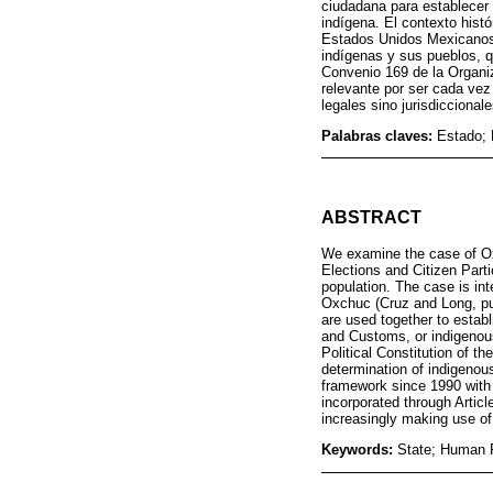
ciudadana para establecer 
indígena. El contexto histó
Estados Unidos Mexicanos 
indígenas y sus pueblos, q
Convenio 169 de la Organiz
relevante por ser cada ve
legales sino jurisdiccional
Palabras claves:
Estado;
ABSTRACT
We examine the case of Oxc
Elections and Citizen Partic
population. The case is in
Oxchuc (Cruz and Long, pub
are used together to establ
and Customs, or indigenous 
Political Constitution of 
determination of indigenou
framework since 1990 with 
incorporated through Artic
increasingly making use of 
Keywords:
State; Human R