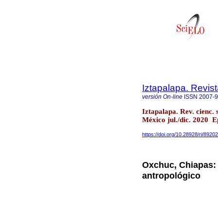
Iztapalapa. Revis
versión On-line
ISSN
2007-
Iztapalapa. Rev. cienc.
México jul./dic. 2020 
https://doi.org/10.28928/ri/8920
Oxchuc, Chiapas: r
antropológico