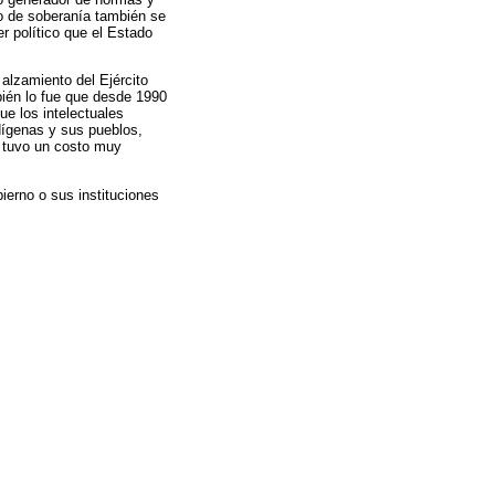
to de soberanía también se
er político que el Estado
 alzamiento del Ejército
bién lo fue que desde 1990
ue los intelectuales
ndígenas y sus pueblos,
o tuvo un costo muy
ierno o sus instituciones