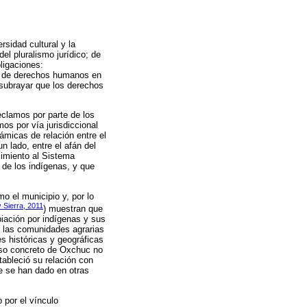
rsidad cultural y la
del pluralismo jurídico; de
ligaciones:
ia de derechos humanos en
 subrayar que los derechos
eclamos por parte de los
os por vía jurisdiccional
ámicas de relación entre el
n lado, entre el afán del
limiento al Sistema
 de los indígenas, y que
o el municipio y, por lo
y Sierra, 2011
) muestran que
piación por indígenas y sus
n las comunidades agrarias
s históricas y geográficas
caso concreto de Oxchuc no
tableció su relación con
e se han dado en otras
 por el vínculo