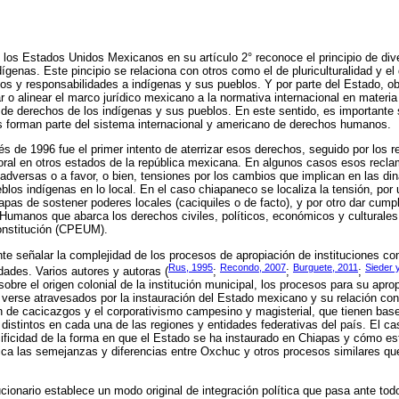
 los Estados Unidos Mexicanos en su artículo 2° reconoce el principio de dive
ígenas. Este pincipio se relaciona con otros como el de pluriculturalidad y el 
hos y responsabilidades a indígenas y sus pueblos. Y por parte del Estado, ob
 o alinear el marco jurídico mexicano a la normativa internacional en mater
de derechos de los indígenas y sus pueblos. En este sentido, es importante
s forman parte del sistema internacional y americano de derechos humanos.
 de 1996 fue el primer intento de aterrizar esos derechos, seguido por los r
oral en otros estados de la república mexicana. En algunos casos esos reclam
dversas o a favor, o bien, tensiones por los cambios que implican en las din
os indígenas en lo local. En el caso chiapaneco se localiza la tensión, por u
apas de sostener poderes locales (caciquiles o de facto), y por otro dar cump
Humanos que abarca los derechos civiles, políticos, económicos y culturales
onstitución (CPEUM).
nte señalar la complejidad de los procesos de apropiación de instituciones com
Rus, 1995
Recondo, 2007
Burguete, 2011
Sieder 
idades. Varios autores y autoras (
;
;
;
obre el origen colonial de la institución municipal, los procesos para su apro
 verse atravesados por la instauración del Estado mexicano y su relación co
n de cacicazgos y el corporativismo campesino y magisterial, que tienen base
istintos en cada una de las regiones y entidades federativas del país. El 
cificidad de la forma en que el Estado se ha instaurado en Chiapas y cómo es
ica las semejanzas y diferencias entre Oxchuc y otros procesos similares qu
ionario establece un modo original de integración política que pasa ante todo