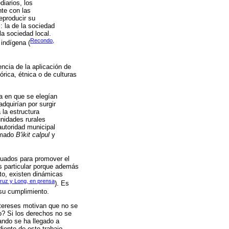
diarios, los
nte con las
eproducir su
s: la de la sociedad
la sociedad local.
Recondo,
indígena (
ncia de la aplicación de
órica, étnica o de culturas
a en que se elegían
dquirían por surgir
 la estructura
nidades rurales
autoridad municipal
amado
B'ikit calpul
y
cuados para promover el
s particular porque además
to, existen dinámicas
ruz y Long, en prensa
). Es
su cumplimiento.
ntereses motivan que no se
o? Si los derechos no se
ando se ha llegado a
iente de este trabajo