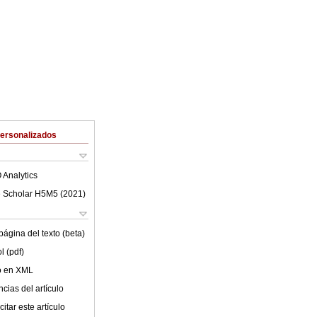
Personalizados
 Analytics
 Scholar H5M5 (
2021
)
ágina del texto (beta)
l (pdf)
lo en XML
cias del artículo
itar este artículo