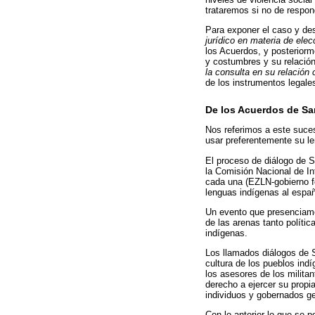
trataremos si no de respon
Para exponer el caso y des
jurídico en materia de ele
los Acuerdos, y posterior
y costumbres y su relación
la consulta en su relación 
de los instrumentos legale
De los Acuerdos de San
Nos referimos a este suces
usar preferentemente su le
El proceso de diálogo de S
la Comisión Nacional de In
cada una (EZLN-gobierno fe
lenguas indígenas al españ
Un evento que presenciamo
de las arenas tanto políti
indígenas.
Los llamados diálogos de S
cultura de los pueblos ind
los asesores de los milita
derecho a ejercer su propia
individuos y gobernados g
Con lo anterior lo que se 