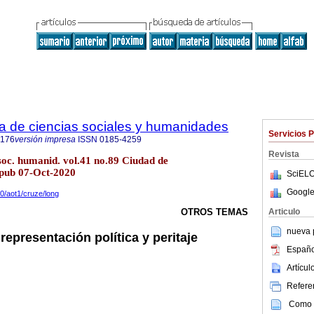
ta de ciencias sociales y humanidades
Servicios 
9176
versión impresa
ISSN
0185-4259
Revista
 soc. humanid. vol.41 no.89 Ciudad de
Epub 07-Oct-2020
SciELO
Google
20/aot1/cruze/long
Articulo
OTROS TEMAS
nueva p
epresentación política y peritaje
Españo
Artícu
Referen
Como c