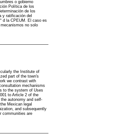
stumbres o gobierno
ción Política de los
eterminación de los
y ratificación del
 4° d la CPEUM. El caso es
os mecanismos no solo
larly the Institute of
ized part of the town's
ork we contrast with
n consultation mechanisms
ies to the system of Uses
01 to Article 2 of the
r the autonomy and self-
 the Mexican legal
nization, and subsequently
ir communities are