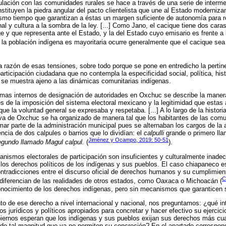
iculación con las comunidades rurales se hace a través de una serie de interme
stituyen la piedra angular del pacto clientelista que une al Estado moderniza
mo tiempo que garantizan a éstas un margen suficiente de autonomía para r
onal y cultura a la sombra de la ley. [...] Como Jano, el cacique tiene dos cara
ge y que representa ante el Estado, y la del Estado cuyo emisario es frente a 
la población indígena es mayoritaria ocurre generalmente que el cacique sea 
razón de esas tensiones, sobre todo porque se pone en entredicho la pertine
articipación ciudadana que no contempla la especificidad social, política, hist
o, se muestra ajeno a las dinámicas comunitarias indígenas.
emas internos de designación de autoridades en Oxchuc se describe la maner
s de la imposición del sistema electoral mexicano y la legitimidad que estas a
ue la voluntad general se expresaba y respetaba. [...] A lo largo de la historia
tiva de Oxchuc se ha organizado de manera tal que los habitantes de las comu
mar parte de la administración municipal pues se alternaban los cargos de la 
encia de dos calpules o barrios que lo dividían: el
calpulli
grande o primero ll
Jiménez y Ocampo, 2019: 50-51
segundo llamado Magul calpul.
(
).
anismos electorales de participación son insuficientes y culturalmente inade
los derechos políticos de los indígenas y sus pueblos. El caso chiapaneco e
ontradicciones entre el discurso oficial de derechos humanos y su cumplimien
C
o diferencian de las realidades de otros estados, como Oaxaca o Michoacán (
onocimiento de los derechos indígenas, pero sin mecanismos que garanticen 
nto de ese derecho a nivel internacional y nacional, nos preguntamos: ¿qué i
 jurídicos y políticos apropiados para concretar y hacer efectivo su ejercici
biernos esperan que los indígenas y sus pueblos exijan sus derechos más cu
l de tal magnitud que ya no permiten su concreción? En el apartado correspond