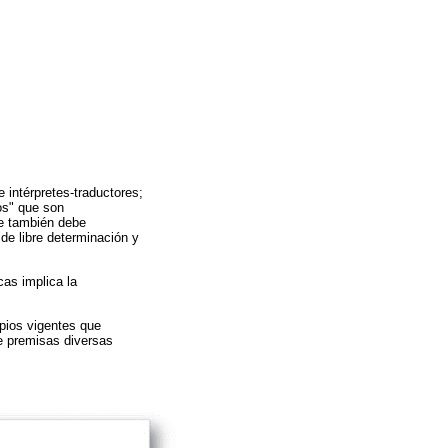
e intérpretes-traductores;
tos" que son
ue también debe
de libre determinación y
cas implica la
opios vigentes que
de premisas diversas