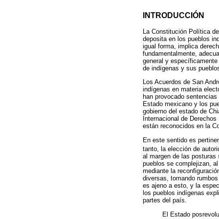
INTRODUCCIÓN
La Constitución Política de
deposita en los pueblos ind
igual forma, implica derec
fundamentalmente, adecuar
general y específicamente 
de indígenas y sus pueblo
Los Acuerdos de San Andrés
indígenas en materia elect
han provocado sentencias a
Estado mexicano y los puebl
gobierno del estado de Chi
Internacional de Derechos 
están reconocidos en la C
En este sentido es pertine
tanto, la elección de autor
al margen de las posturas s
pueblos se complejizan, al
mediante la reconfiguració
diversas, tomando rumbos d
es ajeno a esto, y la espe
los pueblos indígenas expl
partes del país.
El Estado posrevoluc