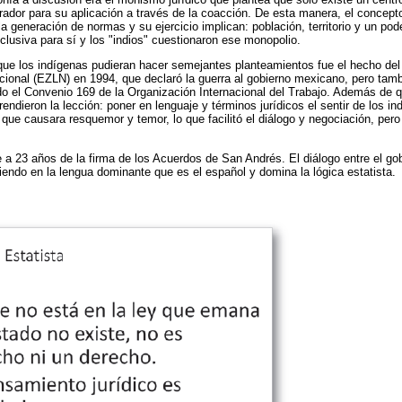
erador para su aplicación a través de la coacción. De esta manera, el concep
a generación de normas y su ejercicio implican: población, territorio y un pod
usiva para sí y los "indios" cuestionaron ese monopolio.
e que los indígenas pudieran hacer semejantes planteamientos fue el hecho del
cional (EZLN) en 1994, que declaró la guerra al gobierno mexicano, pero tam
ado el Convenio 169 de la Organización Internacional del Trabajo. Además de q
endieron la lección: poner en lenguaje y términos jurídicos el sentir de los i
 que causara resquemor y temor, lo que facilitó el diálogo y negociación, per
e a 23 años de la firma de los Acuerdos de San Andrés. El diálogo entre el gob
iendo en la lengua dominante que es el español y domina la lógica estatista.