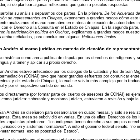
der, sí de plantear algunas reflexiones que guíen a posibles respuestas.
arrollar su análisis separamos dos partes. En la primera,
De los Acuerdos de
cción de representantes en Chiapas,
exponemos a grandes rasgos cómo este r
mente analizamos el marco normativo en materia de elección de autoridades i
 con el Derecho a la Consulta en el Estado de Chiapas. En la segunda parte
con la participación política en Oxchuc,
explicamos a grandes rasgos nuestros
s arriba señalados, para concluir con algunas
Reflexiones finales.
 Andrés al marco jurídico en materia de elección de representan
o histórico como arena pública de disputa por los derechos de indígenas y su
ngua y a tener y aplicar su propio derecho.
an Andrés estuvo antecedido por los diálogos de la Catedral y los de San Mi
termediación (CONAI) tuvo que hacer grandes esfuerzos por comunicar entre 
deral y del estado de Chiapas), lo cual se volvía más complejo por la traduc
ol y por el respectivo sentido de mundo.
s directamente (por formar parte del cuerpo de asesores de CONAI) es eje
ca como jurídica: soberanía y monismo jurídico, estuvieron a revisión y bajo l
an Andrés se diseñaron para desarrollarse en cuatro mesas, y solo se realiz
ígenas. Esta mesa se subdividió en varias. En una de ellas: Derechos de los 
ntes zapatistas plantearon: "los indígenas tienen derecho a sus propios derech
 jurisdicción y sistemas normativos". A esto el gobierno federal señaló: "no e
enerar normas, eso es potestad del Estado".
ponía a discusión era el monismo jurídico que plantea que solo existe un cent