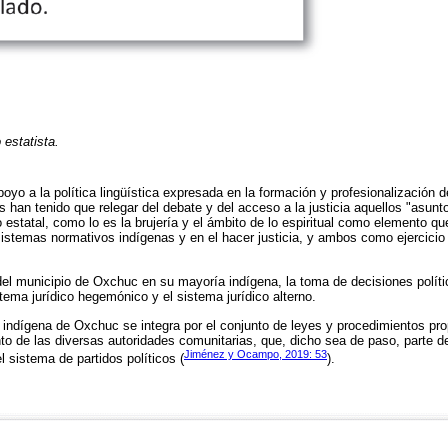
estatista.
oyo a la política lingüística expresada en la formación y profesionalización d
s han tenido que relegar del debate y del acceso a la justicia aquellos "asun
 estatal, como lo es la brujería y el ámbito de lo espiritual como elemento q
sistemas normativos indígenas y en el hacer justicia, y ambos como ejercicio 
 del municipio de Oxchuc en su mayoría indígena, la toma de decisiones políti
tema jurídico hegemónico y el sistema jurídico alterno.
l indígena de Oxchuc se integra por el conjunto de leyes y procedimientos pr
to de las diversas autoridades comunitarias, que, dicho sea de paso, parte 
Jiménez y Ocampo, 2019: 53
l sistema de partidos políticos (
).