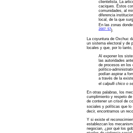
clientelista. La art
caciques. Éstos con
comunidades, al mis
diferencia instituci
local, de la que sur
En las zonas donde 
2007: 57
).
La coyuntura de Oxchuc da 
un sistema electoral y de p
locales y que, por lo tant
Al exponer los sist
las autoridades ante
de procesos en los q
político-administra
podían aspirar a for
a través de la exist
el
calpulli chico o 
En otras palabras, los mec
cumplimiento y respeto de 
de contener un crisol de c
sociales y políticas que l
decir, encontramos un rec
Y si existe el reconocimie
establezcan los mecanismos
negocian, ¿por qué los go
niveles de violencia socia