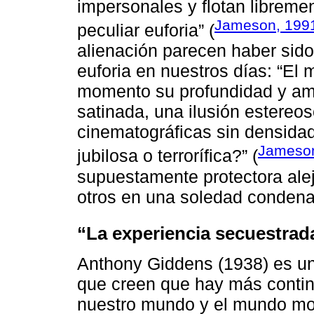
impersonales y flotan libreme
Jameson, 1991
peculiar euforia” (
alienación parecen haber sid
euforia en nuestros días: “El
momento su profundidad y am
satinada, una ilusión estereo
cinematográficas sin densidad
Jameson
jubilosa o terrorífica?” (
supuestamente protectora alej
otros en una soledad condenad
“La experiencia secuestra
Anthony Giddens (1938) es un
que creen que hay más contin
nuestro mundo y el mundo mod