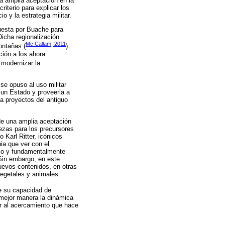
una amplia aceptación en la
riterio para explicar los
 y la estrategia militar.
uesta por Buache para
Dicha regionalización
Mc Callam, 2011
ontañas (
).
ción a los ahora
a modernizar la
 se opuso al uso militar
 un Estado y proveerla a
ra proyectos del antiguo
de una amplia aceptación
ezas para los precursores
Karl Ritter, icónicos
ia que ver con el
fico y fundamentalmente
 Sin embargo, en este
uevos contenidos, en otras
 vegetales y animales.
e su capacidad de
e mejor manera la dinámica
ar al acercamiento que hace