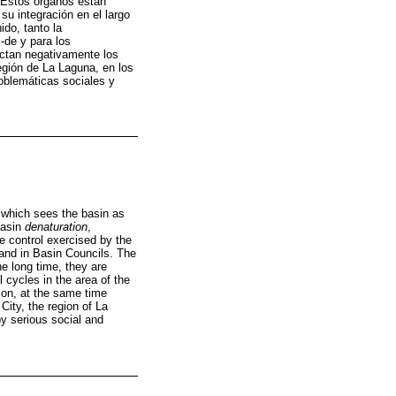
. Estos órganos están
u integración en el largo
ido, tanto la
-de y para los
actan negativamente los
egión de La Laguna, en los
oblemáticas sociales y
 which sees the basin as
basin
denaturation
,
e control exercised by the
y and in Basin Councils. The
he long time, they are
l cycles in the area of the
tion, at the same time
City, the region of La
y serious social and