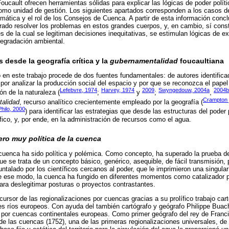
ucault ofrecen herramientas sólidas para explicar las lógicas de poder políti
omo unidad de gestión. Los siguientes apartados corresponden a los casos de
lemática y el rol de los Consejos de Cuenca. A partir de esta información con
rado resolver los problemas en estos grandes cuerpos, y, en cambio, sí const
és de la cual se legitiman decisiones inequitativas, se estimulan lógicas de e
degradación ambiental.
 desde la geografía crítica y la
gubernamentalidad
foucaultiana
do en este trabajo procede de dos fuentes fundamentales: de autores identifica
 por analizar la producción social del espacio y por que se reconozca el papel
Lefebvre, 1974
Harvey, 1974
2009
Swyngedouw, 2004a
2004b
n de la naturaleza (
;
y
;
,
Crampton 
alidad
, recurso analítico crecientemente empleado por la geografía (
Philo, 2000
) para identificar las estrategias que desde las estructuras del poder 
fico, y, por ende, en la administración de recursos como el agua.
pero muy política de la cuenca
la cuenca ha sido política y polémica. Como concepto, ha superado la prueba de
que se trata de un concepto básico, genérico, asequible, de fácil transmisión,
ntalado por los científicos cercanos al poder, que le imprimieron una singula
ese modo, la cuenca ha fungido en diferentes momentos como catalizador pol
para deslegitimar posturas o proyectos contrastantes.
cursor de las regionalizaciones por cuencas gracias a su prolífico trabajo cart
s ríos europeos. Con ayuda del también cartógrafo y geógrafo Philippe Buache
s por cuencas continentales europeas. Como primer geógrafo del rey de Franc
 de las cuencas (1752), una de las primeras regionalizaciones universales, d