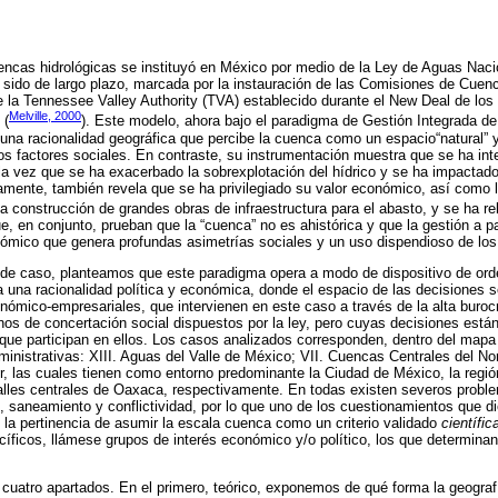
encas hidrológicas se instituyó en México por medio de la Ley de Aguas Naci
 sido de largo plazo, marcada por la instauración de las Comisiones de Cuen
 la Tennessee Valley Authority (TVA) establecido durante el New Deal de los a
Melville, 2000
 (
). Este modelo, ahora bajo el paradigma de Gestión Integrada d
na racionalidad geográfica que percibe la cuenca como un espacio“natural” y,
os factores sociales. En contraste, su instrumentación muestra que se ha in
 la vez que se ha exacerbado la sobrexplotación del hídrico y se ha impactado
amente, también revela que se ha privilegiado su valor económico, así como la 
la construcción de grandes obras de infraestructura para el abasto, y se ha re
, en conjunto, prueban que la “cuenca” no es ahistórica y que la gestión a part
mico que genera profundas asimetrías sociales y un uso dispendioso de los 
de caso, planteamos que este paradigma opera a modo de dispositivo de orde
 a una racionalidad política y económica, donde el espacio de las decisiones 
conómico-empresariales, que intervienen en este caso a través de la alta buroc
s de concertación social dispuestos por la ley, pero cuyas decisiones están
 que participan en ellos. Los casos analizados corresponden, dentro del mapa a
dministrativas: XIII. Aguas del Valle de México; VII. Cuencas Centrales del N
r, las cuales tienen como entorno predominante la Ciudad de México, la región
lles centrales de Oaxaca, respectivamente. En todas existen severos probl
n, saneamiento y conflictividad, por lo que uno de los cuestionamientos que di
e la pertinencia de asumir la escala cuenca como un criterio validado
científi
íficos, llámese grupos de interés económico y/o político, los que determina
n cuatro apartados. En el primero, teórico, exponemos de qué forma la geografí