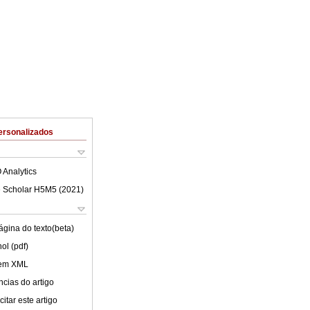
ersonalizados
 Analytics
 Scholar H5M5 (
2021
)
ágina do texto(beta)
ol (pdf)
 em XML
cias do artigo
itar este artigo