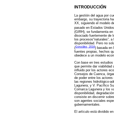
INTRODUCCIÓN
La gestión del agua por cu
embargo, su trayectoria ha
XX, siguiendo el modelo de
pasado en Estados Unidos
(GIRH), se fundamenta en u
disociado fuertemente de l
los procesos“naturales”, a
disponibilidad. Pero no sol
González, 2016
(
) basada en 
fuentes propias, hechos que
obedece a un modelo econó
Con base en tres estudios 
que permite dar viabilidad
influido por los actores e
Consejos de Cuenca, órgano
de poder entre los actores
las regiones hidrológico-a
Lagunera; y V. Pacífico Su
Comarca Lagunera y los va
disponibilidad, degradació
consiste en discernir sobr
son agentes sociales espec
gubernamentales.
El artículo está dividido e