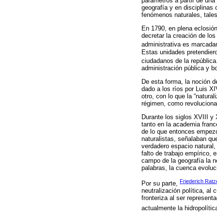
parámetros a partir de una 
geografía y en disciplinas 
fenómenos naturales, tales
En 1790, en plena eclosión
decretar la creación de los
administrativa es marcadam
Estas unidades pretendiero
ciudadanos de la repúblic
administración pública y bo
De esta forma, la noción de
dado a los ríos por Luis X
otro, con lo que la “natura
régimen, como revoluciona
Durante los siglos XVIII y
tanto en la academia fran
de lo que entonces empezó 
naturalistas, señalaban qu
verdadero espacio natural,
falto de trabajo empírico,
campo de la geografía la 
palabras, la cuenca evoluci
Friederich Ratz
Por su parte,
neutralización política, al
fronteriza al ser represen
actualmente la hidropolític