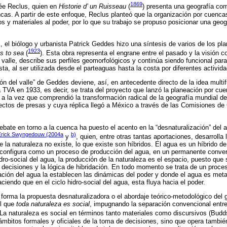
1869
sée Reclus, quien en
Historie d’ un Ruisseau
(
) presenta una geografía co
cas. A partir de este enfoque, Reclus planteó que la organización por cuenca
os y materiales al poder, por lo que su trabajo se propuso posicionar una geo
X, el biólogo y urbanista Patrick Geddes hizo una síntesis de varios de los p
1923
ls to sea
(
). Esta obra representa el engrane entre el pasado y la visión 
valle, describe sus perfiles geomorfológicos y continúa siendo funcional para 
sta, al ser utilizada desde el parteaguas hasta la costa por diferentes activid
ón del valle” de Geddes deviene, así, en antecedente directo de la idea multi
a TVA en 1933, es decir, se trata del proyecto que lanzó la planeación por 
, a la vez que comprendió la transformación radical de la geografía mundial d
tos de presas y cuya réplica llegó a México a través de las Comisiones de 
ebate en torno a la cuenca ha puesto el acento en la “desnaturalización” del 
Erick Swyngedouw (2004a
b)
y
, quien, entre otras tantas aportaciones, desarrolla 
e la naturaleza no existe, lo que existe son híbridos. El agua es un híbrido de
e configura como un proceso de producción del agua, en un permanente conver
idro-social del agua, la producción de la naturaleza es el espacio, puesto que
s decisiones y la lógica de hibridación. En todo momento se trata de un proces
culación del agua la establecen las dinámicas del poder y donde el agua es me
aciendo que en el ciclo hidro-social del agua, esta fluya hacia el poder.
 forma la propuesta desnaturalizadora o el abordaje teórico-metodológico del gr
el que
toda naturaleza es social
, impugnando la separación convencional entre
 La naturaleza es social en términos tanto materiales como discursivos (Budds,
s ámbitos formales y oficiales de la toma de decisiones, sino que opera tambi