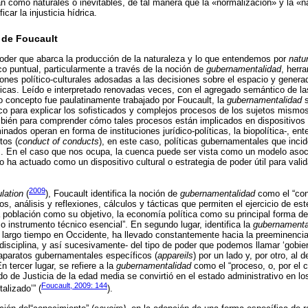
n como naturales o inevitables, de tal manera que la «normalización» y la «
ficar la injusticia hídrica.
de Foucault
 poder que abarca la producción de la naturaleza y lo que entendemos por
natur
co puntual, particularmente a través de la noción de
gubernamentalidad
, herra
ciones político-culturales adosadas a las decisiones sobre el espacio y genera
as. Leído e interpretado renovadas veces, con el agregado semántico de la
io concepto fue paulatinamente trabajado por Foucault, la
gubernamentalidad
s
co para explicar los sofisticados y complejos procesos de los sujetos mismo
bién para comprender cómo tales procesos están implicados en dispositivos 
ados operan en forma de instituciones jurídico-políticas, la biopolítica-, e
tos (
conduct of conducts
), en este caso, políticas gubernamentales que inc
os. En el caso que nos ocupa, la cuenca puede ser vista como un modelo asoc
ha actuado como un dispositivo cultural o estrategia de poder útil para valida
2009
ulation
(
), Foucault identifica la noción de
gubernamentalidad
como el “con
os, análisis y reflexiones, cálculos y tácticas que permiten el ejercicio de e
 población como su objetivo, la economía política como su principal forma d
 instrumento técnico esencial”. En segundo lugar, identifica la
gubernamenta
or largo tiempo en Occidente, ha llevado constantemente hacia la preeminencia
 disciplina, y así sucesivamente- del tipo de poder que podemos llamar ‘gobie
 aparatos gubernamentales específicos (
appareils
) por un lado y, por otro, al 
En tercer lugar, se refiere a la
gubernamentalidad
como el “proceso, o, por el co
do de Justicia de la edad media se convirtió en el estado administrativo en l
Foucault, 2009: 144
lizado’” (
).