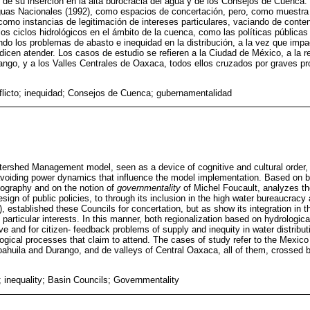
és de su inserción en la alta burocracia del agua y de los Consejos de Cuenca
guas Nacionales (1992), como espacios de concertación, pero, como muestra s
como instancias de legitimación de intereses particulares, vaciando de conten
os ciclos hidrológicos en el ámbito de la cuenca, como las políticas públicas 
ndo los problemas de abasto e inequidad en la distribución, a la vez que imp
dicen atender. Los casos de estudio se refieren a la Ciudad de México, a la r
ngo, y a los Valles Centrales de Oaxaca, todos ellos cruzados por graves pr
flicto; inequidad; Consejos de Cuenca; gubernamentalidad
atershed Management model, seen as a device of cognitive and cultural order,
 avoiding power dynamics that influence the model implementation. Based on 
eography and on the notion of
governmentality
of Michel Foucault, analyzes th
sign of public policies, to through its inclusion in the high water bureaucrac
 established these Councils for concertation, but as show its integration in t
 particular interests. In this manner, both regionalization based on hydrologica
ive and for citizen- feedback problems of supply and inequity in water distribu
ogical processes that claim to attend. The cases of study refer to the Mexico 
oahuila and Durango, and de valleys of Central Oaxaca, all of them, crossed b
t; inequality; Basin Councils; Governmentality