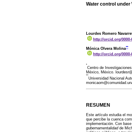
Water control unde
Lourdes Romero Navarre
http://orcid.org/0000
**
Mónica Olvera Molina
http://orcid.org/0000
*
Centro de Investigaciones
México, México. lourdesr
**
Universidad Nacional Au
monicaom@comunidad.una
RESUMEN
Este artículo estudia el m
que percibe la cuenca como
implementación. Con base
gubernamentalidad
de Miche