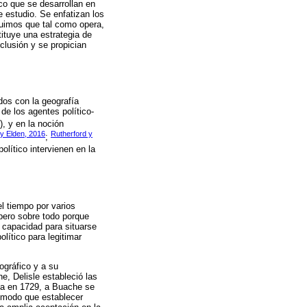
co que se desarrollan en
 estudio. Se enfatizan los
cluimos que tal como opera,
ituye una estrategia de
xclusión y se propician
dos con la geografía
 de los agentes político-
), y en la noción
y Elden, 2016
Rutherford y
;
político intervienen en la
l tiempo por varios
 pero sobre todo porque
r capacidad para situarse
ítico para legitimar
ográfico y a su
, Delisle estableció las
ia en 1729, a Buache se
e modo que establecer