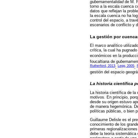
gubernamentalidad
de M. Fo
torno a la escala cuenca c
datos que reflejan la prob
la escala cuenca no ha log
control del espacio, a trav
escenarios de conflicto y 
La gestión por cuencas
El marco analítico utiliza
crítica, la cual ha pugnado
económicos en la producció
foucaltiana de
gubernament
Rutherford, 2013
Legg, 2005
;
;
gestión del espacio geográ
La historia científica 
La historia científica de 
motivos. En principio, por
desde su origen estuvo apu
de manera hegemónica. De 
políticas públicas, o bien 
Guillaume Delisle es el pre
conocimiento de los grande
primeras regionalizacione
debe la teoría sistemática