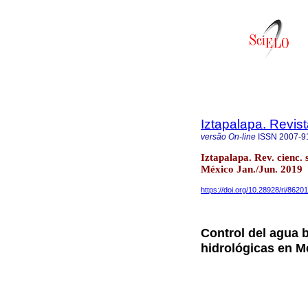
Iztapalapa. Revis
versão On-line
ISSN
2007-9
Iztapalapa. Rev. cienc.
México Jan./Jun. 2019
https://doi.org/10.28928/ri/862
Control del agua 
hidrológicas en M