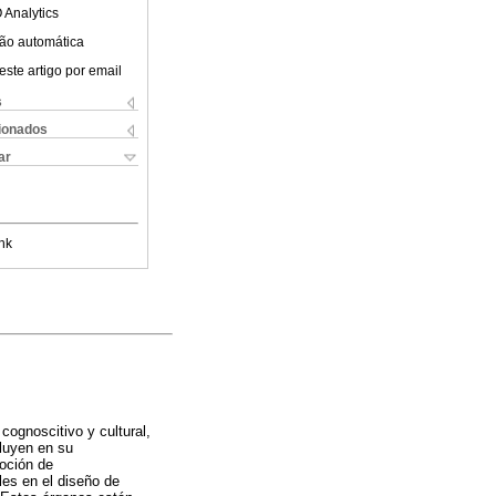
 Analytics
ão automática
este artigo por email
s
cionados
ar
nk
cognoscitivo y cultural,
fluyen en su
noción de
les en el diseño de