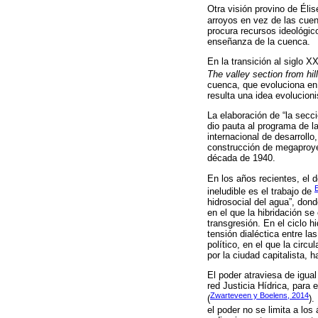
Otra visión provino de Éli
arroyos en vez de las cuen
procura recursos ideológic
enseñanza de la cuenca.
En la transición al siglo X
The valley section from hil
cuenca, que evoluciona en 
resulta una idea evolucioni
La elaboración de “la secci
dio pauta al programa de l
internacional de desarrollo
construcción de megaproyec
década de 1940.
En los años recientes, el d
ineludible es el trabajo de
hidrosocial del agua”, dond
en el que la hibridación s
transgresión. En el ciclo h
tensión dialéctica entre la
político, en el que la cir
por la ciudad capitalista, h
El poder atraviesa de igual
red Justicia Hídrica, para 
Zwarteveen y Boelens, 2014
(
).
el poder no se limita a lo