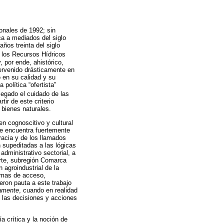
onales de 1992; sin
ca a mediados del siglo
ños treinta del siglo
e los Recursos Hídricos
 por ende, ahistórico,
tervenido drásticamente en
 en su calidad y su
política “ofertista”
legado el cuidado de las
ir de este criterio
bienes naturales.
n cognoscitivo y cultural
se encuentra fuertemente
racia y de los llamados
 supeditadas a las lógicas
dministrativo sectorial, a
orte, subregión Comarca
 agroindustrial de la
emas de acceso,
eron pauta a este trabajo
camente
, cuando en realidad
n las decisiones y acciones
a crítica y la noción de