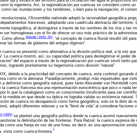
base fija y estática del territorio para la circulación del agua le proporcionó 
como la ingeniería. Así, la regionalización por cuencas se consideró como un c
 como las inundaciones y los temblores, o bien para la navegación, el comercio
 revolucionaria,
l’Assemblée nationale
adoptó la racionalidad geográfica prop
 departamentos franceses, adoptando una cuadrícula abstracta del territorio. 
ente topográfica, al distinguirse a través de los nombres de los ríos y las m
n ser homogéneas con el fin de ofrecer un uso más práctico de la administra
Melville (2000: 60)
a. Como afirma
, “el concepto de cuenca fluvial resultó útil par
rrar las formas de gobierno del antiguo régimen”.
 cuenca se presentó como alternativa a la división política real, a la vez que
IV. La cuenca mostró, así, su capacidad política para deslegitimar el poder de
lización” del espacio a través de la regionalización por cuencas sirvió tanto pa
rios, logrando prontamente su hegemonía como división “natural”.
 XIX, debido a la practicidad del concepto de cuenca, esta continuó gozando 
cesa como en la alemana. Paradójicamente, produjo más inquietudes que cert
a definirse como geografía natural, pues tanto Alexander von Humboldt como 
e la cuenca francesa era una representación eurocéntrica que poco o nada ten
 por lo que la catalogaron como un conocimiento insuficiente para ser cientí
 en la medida en que desde su óptica no lograba validar su existencia natural.
noción de cuenca no desapareció como forma geográfica, solo se le dotó de n
onó, adoptó diferentes relieves y se le “llenó de vida” al considerar factores
el (1885)
se planteó una geografía política donde la cuenca asomó nuevament
 cuestionar la delimitación de las fronteras. Para Ratzel, la cuenca expresa d
tada como una franja en vez de una línea, es decir, es una aproximación simil
1
a, vista como cuenca-frontera.