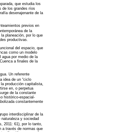
mparada, que estudia los
s de los grandes ríos
grafía desenajenante de la
lanteamientos previos en
contemporánea de la
la planeación, por lo que
ades productivas.
funcional del espacio, que
cuencas como un modelo
el agua por medio de la
Cuenca a finales de la
agua. Un referente
la idea de un “ciclo
 la producción capitalista,
tirse en, o perpetua
 surge de la constante
o histórico-espacial-
tabolizada constantemente
upo interdisciplinar de la
 naturaleza y sociedad
 2011: 61), por lo tanto,
én a través de normas que