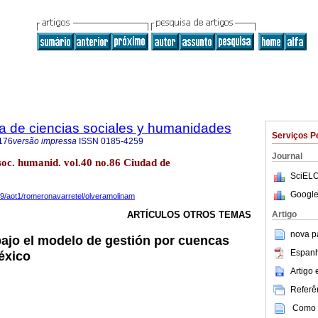
ta de ciencias sociales y humanidades
Serviços P
176
versão impressa
ISSN
0185-4259
Journal
 soc. humanid. vol.40 no.86 Ciudad de
SciELO
Google
019/aot1/romeronavarretel/olveramolinam
Artigo
ARTÍCULOS OTROS TEMAS
nova p
bajo el modelo de gestión por cuencas
Espanh
éxico
Artigo
Referên
Como c