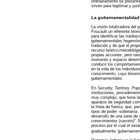
ordinariamente se presenta
sirven para legitimar y justi
La
gubernamentalidad
La visión totalizadora del
Foucault un referente teóri
para identificar las media
gubernamentales hegemónic
traducido y de que el prop
recurso teórico-metodológi
propias acciones, pero tam
momento y espacio determin
conducir los comportamien
en la vida de los individu
conocimiento, cuyo binomio 
gubernamentales.
En
Security, Territory, Pop
instituciones, procedimient
muy complejo, que tiene la
aparatos de seguridad como
la línea de fuerza, que, p
tipos de poder -soberanía,
desarrollo de una serie de
conocimientos (
savoirs)
”. 
proceso por el cual el esta
gradualmente ‘gubernamenta