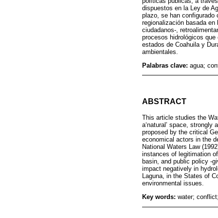
políticas públicas, a trav
dispuestos en la Ley de A
plazo, se han configurado 
regionalización basada en l
ciudadanos-, retroalimenta
procesos hidrológicos que 
estados de Coahuila y Dura
ambientales.
Palabras clave:
agua; con
ABSTRACT
This article studies the W
a‘natural’ space, strongly
proposed by the critical G
economical actors in the de
National Waters Law (1992),
instances of legitimation of
basin, and public policy -g
impact negatively in hydrol
Laguna, in the States of C
environmental issues.
Key words:
water; conflic