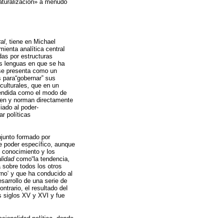
naturalización» a menudo
al
, tiene en Michael
mienta analítica central
das por estructuras
s lenguas en que se ha
e presenta como un
s para“gobernar” sus
culturales, que en un
ntendida como el modo de
iden y norman directamente
iado al poder-
r políticas
junto formado por
ste poder específico, aunque
e conocimiento y los
lidad
como“la tendencia,
 sobre todos los otros
rno’ y que ha conducido al
desarrollo de una serie de
ntrario, el resultado del
os siglos XV y XVI y fue