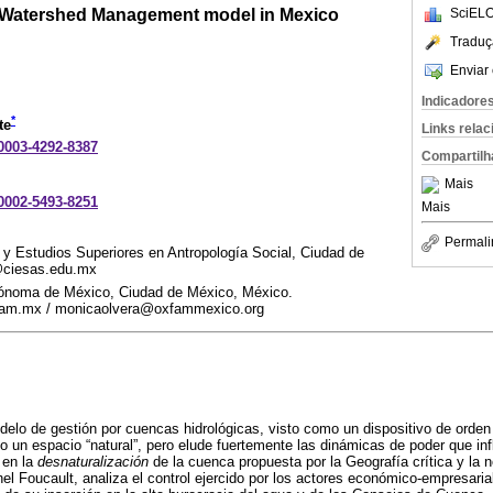
r Watershed Management model in Mexico
SciELO
Traduç
Enviar 
Indicadore
*
te
Links rela
-0003-4292-8387
Compartilh
Mais
-0002-5493-8251
Mais
Permali
 y Estudios Superiores en Antropología Social, Ciudad de
@ciesas.edu.mx
tónoma de México, Ciudad de México, México.
m.mx / monicaolvera@oxfammexico.org
odelo de gestión por cuencas hidrológicas, visto como un dispositivo de orden 
 un espacio “natural”, pero elude fuertemente las dinámicas de poder que in
 en la
desnaturalización
de la cuenca propuesta por la Geografía crítica y la 
l Foucault, analiza el control ejercido por los actores económico-empresaria