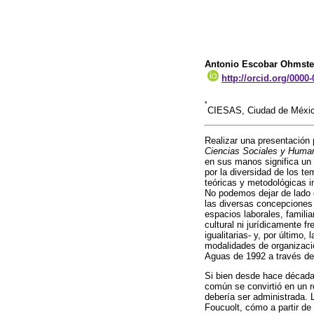
Antonio Escobar Ohmst
http://orcid.org/0000
*
CIESAS, Ciudad de México
Realizar una presentación
Ciencias Sociales y Huma
en sus manos significa un r
por la diversidad de los te
teóricas y metodológicas i
No podemos dejar de lado 
las diversas concepciones 
espacios laborales, famili
cultural ni jurídicamente 
igualitarias- y, por últim
modalidades de organizació
Aguas de 1992 a través de
Si bien desde hace décadas
común se convirtió en un 
debería ser administrada. 
Foucuolt, cómo a partir de 