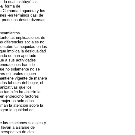
 la cual instituyó las
pal forma de
 la Comarca Lagunera y los
ones -en términos casi de
os procesos desde diversas
lineamientos
tanto las implicaciones de
s diferencias sociales no
o sobre la inequidad en las
que implica la desigualdad
ando se han aportado
que a sus actividades
generaciones han ido
 que no solamente no se
res culturales siguen
 mantiene vigente de manera
las labores del hogar, el
nizativas que los
o también ha abierto la
en entredicho factores
 mujer no solo deba
aman la atención sobre la
ograr la igualdad de
 las relaciones sociales y
llevan a aislarse de
 perspectiva de diez