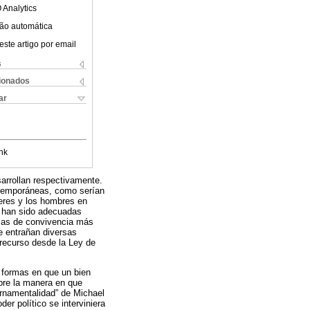
 Analytics
ão automática
este artigo por email
s
cionados
ar
nk
sarrollan respectivamente.
ntemporáneas, como serían
jeres y los hombres en
o han sido adecuadas
ormas de convivencia más
ue entrañan diversas
 recurso desde la Ley de
 formas en que un bien
bre la manera en que
ernamentalidad” de Michael
er político se interviniera