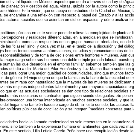
ión del vital líquido en México, aspecto que se da a través de la Ley de Aguas,
e planeación y gestión del agua, vistas, quizás por la autora como la princi
ecurso hídrico. Esta visión, que se apoya en estudios de la Ciudad de México,
, se encamina a una reflexión con respecto al papel del Estado y a las acci
ados actores sociales que se asientan en dichos espacios, y cómo analizar l
 políticas públicas en este sector pone de relieve la complejidad de plantear 
percepciones y realidades diferenciadas, en la medida en que se involucran 
ministración, como las respuestas de los grupos humanos afectados, donde la
de las “clases” sino, y cada vez más, en el tamiz de la discusión y del diálog
@s hemos tenido acceso a informaciones, estudios y pronunciamientos de lo 
e responsabilidades y de toma de decisiones entre hombres y mujeres. Aun cu
la mujer carga sobre sus hombros una doble o triple jornada laboral, puesto 
se suman las que desarrolla en el entorno familiar, sabemos también que las 
des del día a día. María del Pilar Hernández y Luz Marina Ibarra sostienen
licas para lograr una mejor igualdad de oportunidades, sino que muchos facto
nes de género. El viejo dogma de que la familia es la base de la sociedad se
antes se miraba con naturalidad que la mayoría de las mujeres se dedicaran a 
z más mujeres independientes laboralmente y con mayores capacidades orga
do que en las actuales sociedades se den otro tipo de relaciones sociales sin
 mucho más necesarias en contextos que siguen siendo desiguales. Se ponen 
bre-proveedor, una forma interiorizada en muchos sectores sociales, y que la
to del hogar sino también hacerse cargo de él. En este sentido, las autoras ll
en políticas públicas de conciliación y se integren “medidas concretas para l
ciedades hacia la llamada modernidad no solo repercuten en la naturaleza de
énero, sino también a la experiencia humana en ambientes que cada vez más 
n. En este sentido, Lilia Leticia García Peña hace una recapitulación desde la