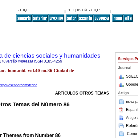
ta de ciencias sociales y humanidades
Serviços P
176
versão impressa
ISSN
0185-4259
Journal
 soc. humanid. vol.40 no.86 Ciudad de
SciELO
Google
2019/pot/escobarohmstedea
Artigo
ARTÍCULOS OTROS TEMAS
nova p
Otros Temas del Número 86
Espanh
Artigo
Referên
Como c
er Themes from Number 86