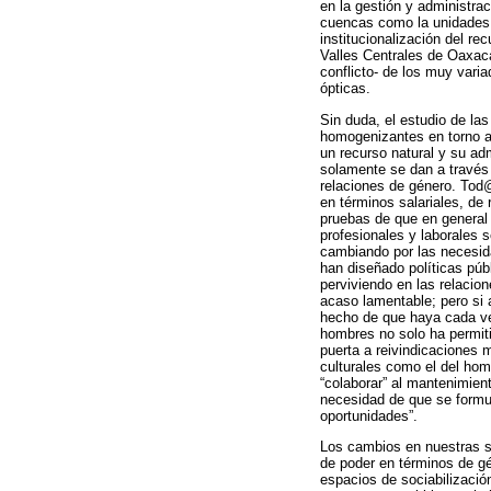
en la gestión y administrac
cuencas como la unidades d
institucionalización del r
Valles Centrales de Oaxaca
conflicto- de los muy vari
ópticas.
Sin duda, el estudio de las
homogenizantes en torno a 
un recurso natural y su ad
solamente se dan a través 
relaciones de género. Tod
en términos salariales, d
pruebas de que en general 
profesionales y laborales 
cambiando por las necesida
han diseñado políticas púb
perviviendo en las relacio
acaso lamentable; pero si 
hecho de que haya cada ve
hombres no solo ha permiti
puerta a reivindicaciones
culturales como el del hom
“colaborar” al mantenimien
necesidad de que se formul
oportunidades”.
Los cambios en nuestras so
de poder en términos de g
espacios de sociabilizació