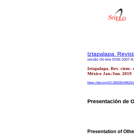
Iztapalapa. Revis
versão On-line
ISSN
2007-9
Iztapalapa. Rev. cienc.
México Jan./Jun. 2019
https://doi.org/10.28928/ri/86
Presentación de 
Presentation of Oth