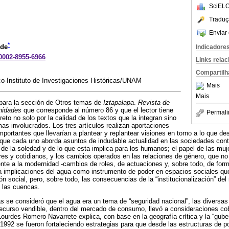
SciELO
Traduç
Enviar 
*
ede
Indicadore
-0002-8955-6966
Links rela
Compartilh
-Instituto de Investigaciones Históricas/UNAM
Mais
Mais
 para la sección de Otros temas de
Iztapalapa
.
Revista de
nidades
que corresponde al número 86 y que el lector tiene
Permali
eto no solo por la calidad de los textos que la integran sino
mas involucrados. Los tres artículos realizan aportaciones
mportantes que llevarían a plantear y replantear visiones en torno a lo que de
que cada uno aborda asuntos de indudable actualidad en las sociedades co
de la soledad y de lo que esta implica para los humanos; el papel de las mu
ares y cotidianos, y los cambios operados en las relaciones de género, que n
frente a la modernidad -cambios de roles, de actuaciones y, sobre todo, de f
o, la implicaciones del agua como instrumento de poder en espacios sociales q
n social, pero, sobre todo, las consecuencias de la “institucionalización” del
 las cuencas.
 se consideró que el agua era un tema de “seguridad nacional”, las diversas
recurso vendible, dentro del mercado de consumo, llevó a consideraciones co
Lourdes Romero Navarrete explica, con base en la geografía crítica y la “gub
1992 se fueron fortaleciendo estrategias para que desde las estructuras de pod