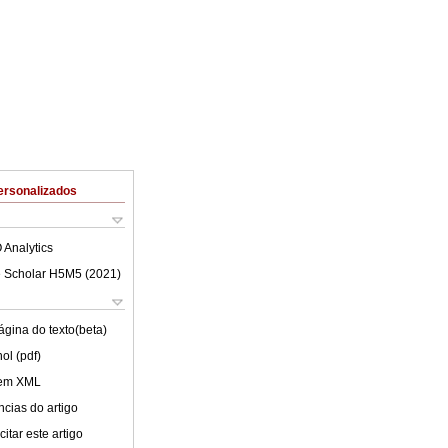
ersonalizados
 Analytics
 Scholar H5M5 (
2021
)
ágina do texto(beta)
ol (pdf)
 em XML
cias do artigo
itar este artigo