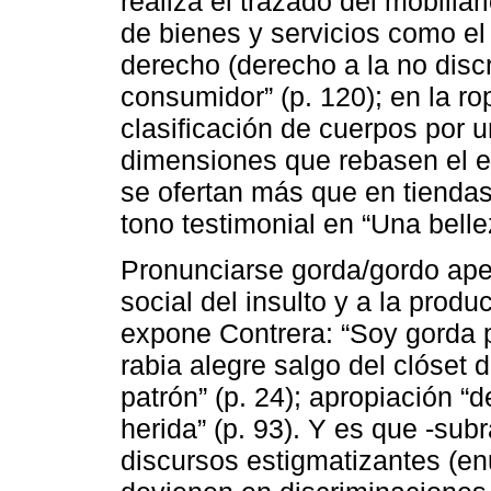
realiza el trazado del mobilia
de bienes y servicios como el
derecho (derecho a la no disc
consumidor” (p. 120); en la r
clasificación de cuerpos por u
dimensiones que rebasen el es
se ofertan más que en tiendas
tono testimonial en “Una bell
Pronunciarse gorda/gordo apel
social del insulto y a la produ
expone Contrera: “Soy gorda p
rabia alegre salgo del clóset d
patrón” (p. 24); apropiación “de
herida” (p. 93). Y es que -sub
discursos estigmatizantes (en