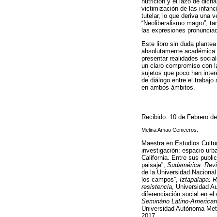
nutrición y el lazo de dich
victimización de las infan
tutelar, lo que deriva una 
“Neoliberalismo magro”, tam
las expresiones pronunciad
Este libro sin duda plantea
absolutamente académica en
presentar realidades socia
un claro compromiso con la
sujetos que poco han inter
de diálogo entre el trabaj
en ambos ámbitos.
Recibido: 10 de Febrero d
Melina Amao Ceniceros.
Maestra en Estudios Cultur
investigación: espacio urb
California. Entre sus publi
paisaje”,
Sudamérica: Revi
de la Universidad Naciona
los campos”,
Iztapalapa: 
resistencia
, Universidad A
diferenciación social en e
Seminário Latino-American
Universidad Autónoma Metr
2017.