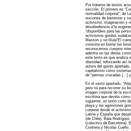
Por tratarse de textos act
sección. El primero es “Cue
normalidad corporal”, de La
nociones de bienestar y sa
activismo, imaginación y r
desobediencia a“la eugenes
“disponibles para las perso
activismos gordos sudakas 
Masson y se titula“El cuer
consista en borrar los bin
reconocernos
cuerpos inte
adentra en las dietas como 
este texto es que analiza 
obesidad, reforzando así la 
autora del quinto apartado,
capitalismo como sistemas 
de “piernas cruzadas [...] y
En el sexto apartado, “Ale
pero no para recorrer su b
imagen corporal de la escr
escritora que devela cómo 
siguiente, un texto corto 
playa y las agresiones gor
corporal desde el activis
Latina y España que despla
(de Chile), Bala Rodríguez 
(colectivo de Barcelona). E
Contrera y Nicolás Cuello,