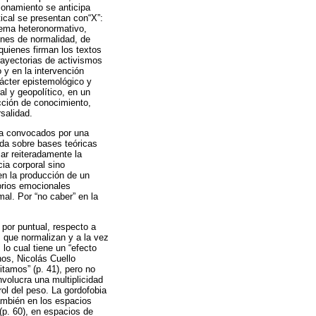
cionamiento se anticipa
ical se presentan con“X”:
tema heteronormativo,
enes de normalidad, de
 quienes firman los textos
trayectorias de activismos
o y en la intervención
rácter epistemológico y
al y geopolítico, en un
ucción de conocimiento,
salidad.
ura convocados por una
nida sobre bases teóricas
ar reiteradamente la
ia corporal sino
en la producción de un
torios emocionales
mal. Por “no caber” en la
 por puntual, respecto a
s que normalizan y a la vez
lo cual tiene un “efecto
nos, Nicolás Cuello
tamos” (p. 41), pero no
volucra una multiplicidad
ol del peso. La gordofobia
también en los espacios
(p. 60), en espacios de