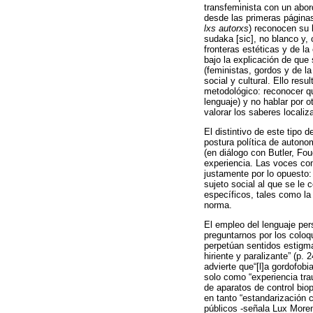
transfeminista con un abord
desde las primeras página
lxs autorxs
) reconocen su 
sudaka [sic], no blanco y,
fronteras estéticas y de la
bajo la explicación de que 
(feministas, gordos y de la
social y cultural. Ello re
metodológico: reconocer qu
lenguaje) y no hablar por o
valorar los saberes localiz
El distintivo de este tipo
postura política de autonom
(en diálogo con Butler, Fo
experiencia. Las voces com
justamente por lo opuesto:
sujeto social al que se le 
específicos, tales como la 
norma.
El empleo del lenguaje per
preguntarnos por los coloq
perpetúan sentidos estigma
hiriente y paralizante” (p.
advierte que“[l]a gordofob
solo como “experiencia tra
de aparatos de control bio
en tanto “estandarización c
públicos -señala Lux Moren