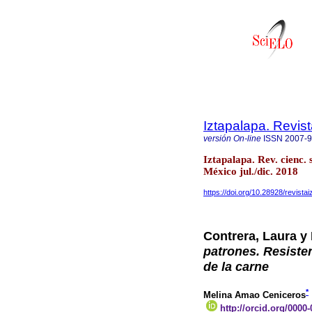
Iztapalapa. Revis
versión On-line
ISSN
2007-
Iztapalapa. Rev. cienc.
México jul./dic. 2018
https://doi.org/10.28928/revist
Contrera, Laura y
patrones. Resiste
de la carne
*
Melina Amao Ceniceros
http://orcid.org/0000