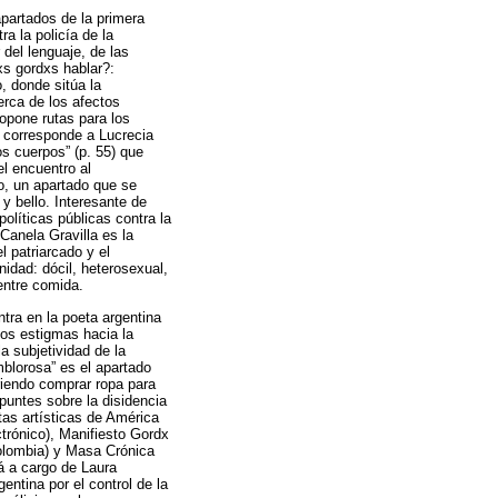
apartados de la primera
a la policía de la
 del lenguaje, de las
xs gordxs hablar?:
, donde sitúa la
erca de los afectos
ropone rutas para los
o corresponde a Lucrecia
s cuerpos” (p. 55) que
el encuentro al
o, un apartado que se
 y bello. Interesante de
olíticas públicas contra la
 Canela Gravilla es la
l patriarcado y el
idad: dócil, heterosexual,
 entre comida.
tra en la poeta argentina
los estigmas hacia la
a subjetividad de la
mblorosa” es el apartado
riendo comprar ropa para
puntes sobre la disidencia
as artísticas de América
trónico), Manifiesto Gordx
 Colombia) y Masa Crónica
tá a cargo de Laura
ntina por el control de la