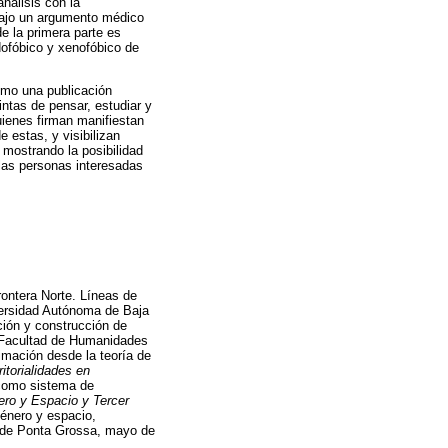
análisis con la
 bajo un argumento médico
de la primera parte es
rdofóbico y xenofóbico de
como una publicación
ntas de pensar, estudiar y
uienes firman manifiestan
 estas, y visibilizan
 mostrando la posibilidad
llas personas interesadas
rontera Norte. Líneas de
iversidad Autónoma de Baja
ación y construcción de
 Facultad de Humanidades
imación desde la teoría de
ritorialidades en
 como sistema de
ro y Espacio y Tercer
énero y espacio,
 de Ponta Grossa, mayo de