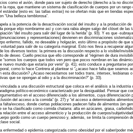
ios como el avión, donde para ser sujeto de derecho (derecho a la no discri
n la ropa, que mantiene un sistema de clasificación de cuerpos por un rango d
 estándar (esto es: las tallas
extras
) no se ofertan más que en tiendas espec
 en “Una belleza temblorosa”.
ela a la potencia de la desactivación social del insulto y a la producción de s
 porque elijo nombrarme así y con rara rabia alegre salgo del clóset de las tal
piación “del insulto para salir del lugar de la herida” (p. 93). Y es que -subray
(enunciaciones y representaciones) devienen en discriminaciones sistematiz
rpo enfermo, fallido, no deseable y holgazán, esto último a propósito de que s
 voluntad para salir de su categoría marginal. Esto nos lleva a recuperar alg
 de los diversos textos: la primera es la discusión respecto a lo visible/invisib
to de deseo. Cuello precisa que ello corresponde al “régimen de dura invisibi
l que “somos los cuerpos que todxs ven pero que pocxs nombran en las dinámic
se nuevo mundo que estaría por venir” (p. 41); esto conduce a preguntarse por
poral, como lo hace Contrera al plantear si “¿acaso hace falta que seamos a
n esta discusión? ¿Acaso necesitamos ser todxs trans, intersex, lesbianas o
tivas que se opongan al odio y a la discriminación?” (p. 33).
vinculada a una discusión estructural que coloca en el análisis a la industria 
radigma político-económico caracterizado por la desigualdad. Pensar que co
argumentativo en el acceso diferenciado a los alimentos, cuya diferenciación 
clusión del acceso a la comida” (p. 27) y “el acceso a determinados alimentos
ía falta/exceso, donde ciertas poblaciones padecen falta de alimentos (en gen
e se ha clasificado como comida chatarra: alta en azúcares, grasa, carbohidra
 relación entre el acceso alimenticio y la producción de cuerpos/subjetividade
 cuerpo gordo como un cuerpo perezoso y, además, se limita la comprensión d
clase social.
na enfermedad o epidemia categorizada como
obesidad
por el saber/poder méd