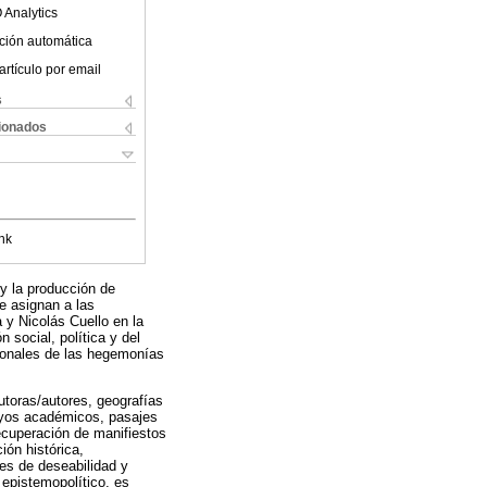
 Analytics
ción automática
artículo por email
s
cionados
nk
 y la producción de
se asignan a las
 y Nicolás Cuello en la
n social, política y del
cionales de las hegemonías
utoras/autores, geografías
ayos académicos, pasajes
 recuperación de manifiestos
ión histórica,
es de deseabilidad y
epistemopolítico, es