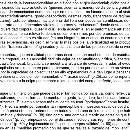
aje desde la interseccionalidad en diálogo con el giro decolonial; dicho posi
s cuando las autoras/autores (quienes además a manera de disidencia gramat
lugar de enunciación como un lugar en resistencia: no binario respecto al sis
 característicamente, gordo (desbordado, desmesurado, transgresor de regím
 carne). Esto se refuerza hacia el final del libro con pequeñas semblanzas de
se trata de los “itinerarios vitales de autorxs y traductorxs”, donde destacan 
 diversidad corporal, queer y cuir), en la academia, en el performance artístic
sulta especialmente relevante dentro de los feminismos por dos premisas de ca
e el conocimiento es situado (en una biografía, un cuerpo, un contexto cultur
tras experiencias, es decir: eliminar lo más posible la verticalidad en la prod
ados “tradicionalmente” ignorados y distanciarse de las pretensiones de univer
 de escritura, que en realidad podríamos decir que son muchos tipos de escrit
ía corporal, es su accesibilidad: sin dejar de ser analítica y crítica, y soste
ucault, Spinoza), la palabra se muestra al alcance de diversas miradas al evoc
piladas se expresan en primera persona, pero no por singulares en su vivenc
 por la capacidad de colectivizar en ello experiencias que dan lugar a pensar 
confiere una posición de inferioridad, el “fracaso social” (p.26),así como reper
vergüenza o la culpa por escapar a las pautas del cuerpo perfecto, ideal, nor
sigue una intención que puede parecer tan irónica por incisiva, como reflexiva
uialismos, por las formas de nombrar lo gordo, la gordura, la obesidad; forma
tizantes. El ejemplo acaso más evidente es usar “gorda/gordo” como insulto, 
 24). Precisamente por transitar tan imperceptible en nuestros espacios cotidia
ia está presente constantemente en todos y cada uno de los espacios que habi
umática y dolorosa” (p. 38) sino como “una compleja matriz de opresión que in
políticos” (p. 38), empezando por el discurso médico y sus regímenes de contr
orporal” (p. 60) y legitimación de “aquellos cuerpos válidos” (p. 60) aparece 
o- en las “medidas promedio con las que se realiza el trazado del mobiliario” 