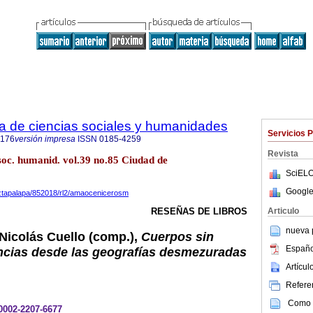
ta de ciencias sociales y humanidades
Servicios 
9176
versión impresa
ISSN
0185-4259
Revista
 soc. humanid. vol.39 no.85 Ciudad de
SciELO
Google
aiztapalapa/852018/rl2/amaocenicerosm
Articulo
RESEÑAS DE LIBROS
nueva p
 Nicolás Cuello (comp.),
Cuerpos sin
Españo
ncias desde las geografías desmezuradas
Artícu
Referen
Como c
-0002-2207-6677