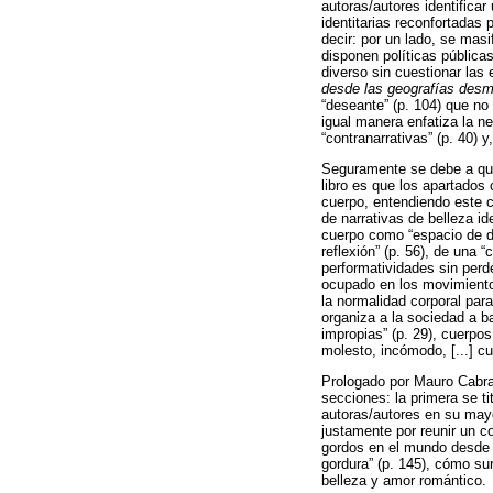
autoras/autores identificar
identitarias reconfortadas 
decir: por un lado, se masi
disponen políticas pública
diverso sin cuestionar las 
desde las geografías desm
“deseante” (p. 104) que no
igual manera enfatiza la ne
“contranarrativas” (p. 40) 
Seguramente se debe a que 
libro es que los apartados
cuerpo, entendiendo este c
de narrativas de belleza id
cuerpo como “espacio de dis
reflexión” (p. 56), de una
performatividades sin perde
ocupado en los movimientos
la normalidad corporal para
organiza a la sociedad a b
impropias” (p. 29), cuerpos
molesto, incómodo, [...] cu
Prologado por Mauro Cabr
secciones: la primera se ti
autoras/autores en su mayo
justamente por reunir un c
gordos en el mundo desde p
gordura” (p. 145), cómo su
belleza y amor romántico.