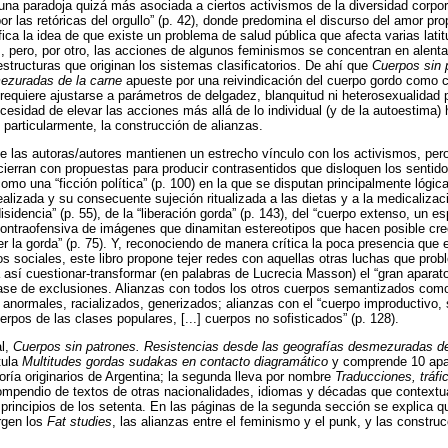
 una paradoja quizá más asociada a ciertos activismos de la diversidad corpora
por las retóricas del orgullo” (p. 42), donde predomina el discurso del amor pr
fica la idea de que existe un problema de salud pública que afecta varias latit
s, pero, por otro, las acciones de algunos feminismos se concentran en alenta
estructuras que originan los sistemas clasificatorios. De ahí que
Cuerpos sin 
ezuradas de la carne
apueste por una reivindicación del cuerpo gordo como 
 requiere ajustarse a parámetros de delgadez, blanquitud ni heterosexualidad p
cesidad de elevar las acciones más allá de lo individual (y de la autoestima)
y, particularmente, la construcción de alianzas.
las autoras/autores mantienen un estrecho vínculo con los activismos, pero
 cierran con propuestas para producir contrasentidos que disloquen los sentid
omo una “ficción política” (p. 100) en la que se disputan principalmente lóg
ealizada y su consecuente sujeción ritualizada a las dietas y a la medicalizac
idencia” (p. 55), de la “liberación gorda” (p. 143), del “cuerpo extenso, un es
 “contraofensiva de imágenes que dinamitan estereotipos que hacen posible cree
r la gorda” (p. 75). Y, reconociendo de manera crítica la poca presencia que e
 sociales, este libro propone tejer redes con aquellas otras luchas que prob
 así cuestionar-transformar (en palabras de Lucrecia Masson) el “gran aparato 
ase de exclusiones. Alianzas con todos los otros cuerpos semantizados como
 anormales, racializados, generizados; alianzas con el “cuerpo improductivo, sa
erpos de las clases populares, [...] cuerpos no sofisticados” (p. 128).
al,
Cuerpos sin patrones. Resistencias desde las geografías desmezuradas de
tula
Multitudes gordas sudakas en contacto diagramático
y comprende 10 apa
ría originarios de Argentina; la segunda lleva por nombre
Traducciones, tráfi
ompendio de textos de otras nacionalidades, idiomas y décadas que contextu
rincipios de los setenta. En las páginas de la segunda sección se explica qu
rgen los
Fat studies
, las alianzas entre el feminismo y el punk, y las constru