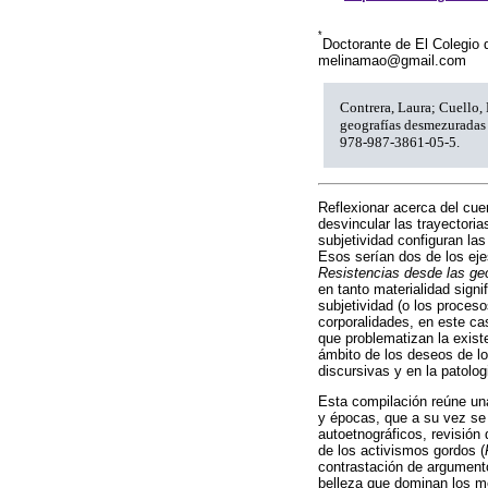
*
Doctorante de El Colegio d
melinamao@gmail.com
Contrera, Laura; Cuello, 
geografías desmezuradas 
978-987-3861-05-5.
Reflexionar acerca del cue
desvincular las trayectori
subjetividad configuran las
Esos serían dos de los eje
Resistencias desde las ge
en tanto materialidad signi
subjetividad (o los proceso
corporalidades, en este ca
que problematizan la existe
ámbito de los deseos de lo
discursivas y en la patolog
Esta compilación reúne una
y épocas, que a su vez se
autoetnográficos, revisión 
de los activismos gordos (
contrastación de argumento
belleza que dominan los me