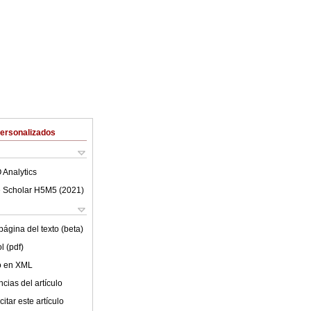
Personalizados
 Analytics
 Scholar H5M5 (
2021
)
ágina del texto (beta)
l (pdf)
lo en XML
cias del artículo
itar este artículo