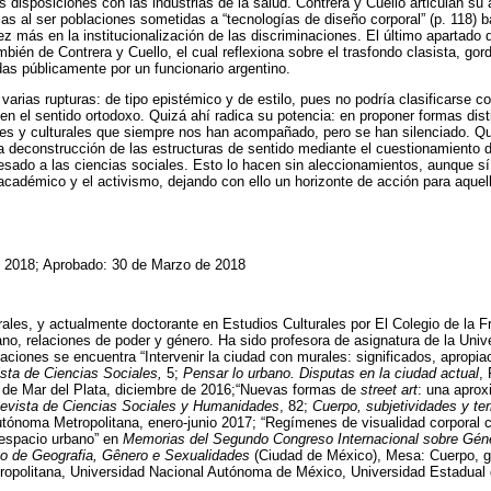
as disposiciones con las industrias de la salud. Contrera y Cuello articulan su 
cias al ser poblaciones sometidas a “tecnologías de diseño corporal” (p. 118)
vez más en la institucionalización de las discriminaciones. El último apartado 
bién de Contrera y Cuello, el cual reflexiona sobre el trasfondo clasista, go
as públicamente por un funcionario argentino.
 varias rupturas: de tipo epistémico y de estilo, pues no podría clasificarse 
 el sentido ortodoxo. Quizá ahí radica su potencia: en proponer formas disti
les y culturales que siempre nos han acompañado, pero se han silenciado. Q
 deconstrucción de las estructuras de sentido mediante el cuestionamiento de
esado a las ciencias sociales. Esto lo hacen sin aleccionamientos, aunque sí
o académico y el activismo, dejando con ello un horizonte de acción para aque
e 2018; Aprobado: 30 de Marzo de 2018
ales, y actualmente doctorante en Estudios Culturales por El Colegio de la F
ano, relaciones de poder y género. Ha sido profesora de asignatura de la Un
caciones se encuentra “Intervenir la ciudad con murales: significados, apropi
sta de Ciencias Sociales,
5;
Pensar lo urbano. Disputas en la ciudad actual
,
l de Mar del Plata, diciembre de 2016;“Nuevas formas de
street art
: una aprox
Revista de Ciencias Sociales y Humanidades
, 82;
Cuerpo, subjetividades y ter
utónoma Metropolitana, enero-junio 2017; “Regímenes de visualidad corporal
l espacio urbano” en
Memorias del Segundo Congreso Internacional sobre Géne
o de Geografia, Gênero e Sexualidades
(Ciudad de México), Mesa: Cuerpo, g
opolitana, Universidad Nacional Autónoma de México, Universidad Estadual