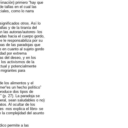
minación) primero “hay que
e tallas en el cual las
iales, como lo narra
ignificados otros. Así lo
las y de la tiranía del
an las autoras/autores- los
adas hacia el cuerpo gordo,
e le responsabiliza por su
unas de las paradojas que
le en cuanto al sujeto gordo
lidad por extrema
as del deseo, y en los
 los activismos de la
ctual y potencialmente
 migrantes para
de los alimentos y el
mer“es un hecho político”
produce dos tipos de
” (p. 27). La paradoja se
eral, sean saludables o no)
tos. Al ocultar de los
s -nos explica el libro- se
e la complejidad del asunto
ico permite a las