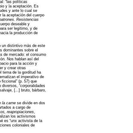
l: “las políticas
opio y la aceptación. Es
udes y ante lo cual se
r la aceptación del cuerpo
patrones. Resistencias
cuerpo deseable y
ara ser legítimo, y de
 hacia la producción de
 un distintivo más de este
os dominantes sobre el
icas de mercado: el consumo
ión. Nos hablan así del
pacio para la acción y
r y crear otras
l tema de la gorditud ha
lematizan el imperativo de
ficcional” (p. 57) que
 diversos, “corporalidades
lvaje, [...] bruto, bárbaro,
 la carne
se divide en dos
rtados a cargo de
cos, reapropiaciones
,
alizan los activismos
é es “unx activista de la
cciones coloniales de