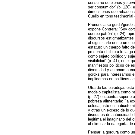
consumo de bienes y servic
ser consumidor” (p. 120); e
dimensiones que rebasen el
Cuello en tono testimonial
Pronunciarse gorda/gordo ap
expone Contrera: “Soy gorda
cuerpo-patrón” (p. 24); apro
discursos estigmatizantes 
al significarle como un cue
estatus: un cuerpo falto de
presenta el libro a lo largo
como sujeto político y suje
visibilidad” (p. 41), en e
manifiestos políticos de e
diversidad y autonomía cor
gordxs para interesarnos e
implicarnos en políticas ac
Otra de las paradojas está 
modelo capitalista como pa
(p. 27) encuentra soporte 
pobreza alimentaria: “la ex
coloca justo en la dicotom
y otras un exceso de lo qu
discursos de autocuidado la
legitima el imaginario del
al eliminar la categoría de 
Pensar la gordura como u