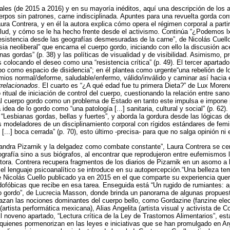
uales (de 2015 a 2016) y en su mayoría inéditos, aquí una descripción de los 
rpos sin patrones, carne indisciplinada. Apuntes para una revuelta gorda contr
ura Contrera, y en él la autora explica cómo opera el régimen corporal a partir
lud, y cómo se le ha hecho frente desde el activismo. Continúa “¿Podemos l
esistencia desde las geografías desmesuradas de la carne”, de Nicolás Cuello
ia neoliberal” que encarna el cuerpo gordo, iniciando con ello la discusión ac
nas gordas” (p. 38) y las políticas de visualidad y de visibilidad. Asimismo, p
colocando el deseo como una “resistencia crítica” (p. 49). El tercer apartad
po como espacio de disidencia”; en él plantea como urgente“una rebelión de lo
omios normal/deforme, saludable/enfermo, válido/inválido y caminar así hacia 
rrelacionados
. El cuarto es “¿A qué edad fue tu primera Dieta?” de Lux Moren
ritual de iniciación de control del cuerpo, cuestionando la relación entre sano
al cuerpo gordo como un problema de Estado en tanto este impulsa e impone p
idea de lo gordo como “una patología [...] sanitaria, cultural y social” (p. 62).
 “Lesbianas gordas, bellas y fuertes”, y aborda la gordura desde las lógicas de
modeladores de un disciplinamiento corporal con rígidos estándares de femin
 [...] boca cerrada” (p. 70), esto último -precisa- para que no salga opinión ni
jandra Pizarnik y la delgadez como combate constante”, Laura Contrera se cen
iografía sino a sus biógrafos, al encontrar que reprodujeron entre eufemismos 
itora. Contrera recupera fragmentos de los diarios de Pizarnik en un asomo a l
el lenguaje psicoanalítico se introduce en su autopercepción.“Una belleza te
de Nicolás Cuello publicado ya en 2015 en el que comparte su experiencia que
dofóbicas que recibe en esa tarea. Enseguida está “Un rugido de rumiantes: a
mo gordo”, de Lucrecia Masson, donde brinda un panorama de algunas propuest
zan las nociones dominantes del cuerpo bello, como Gordazine (fanzine elec
(artista performática mexicana), Alias Angelita (artista visual y activista de
l noveno apartado, “Lectura crítica de la Ley de Trastornos Alimentarios”, es
 quienes pormenorizan en las leyes e iniciativas que se han promulgado en Arge