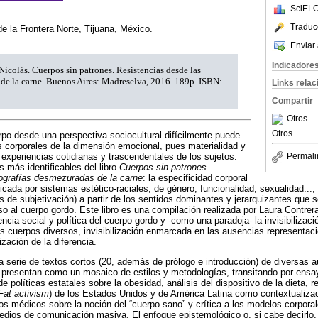
SciELO
Traduc
e la Frontera Norte, Tijuana, México.
Enviar 
Indicadore
Nicolás. Cuerpos sin patrones. Resistencias desde las
de la carne. Buenos Aires: Madreselva, 2016. 189p. ISBN:
Links rela
Compartir
Otros
Otros
rpo desde una perspectiva sociocultural difícilmente puede
as corporales de la dimensión emocional, pues materialidad y
 experiencias cotidianas y trascendentales de los sujetos.
Permali
s más identificables del libro
Cuerpos sin patrones.
ografías desmezuradas de la carne
: la especificidad corporal
ficada por sistemas estético-raciales, de género, funcionalidad, sexualidad...,
s de subjetivación) a partir de los sentidos dominantes y jerarquizantes que 
so al cuerpo gordo. Este libro es una compilación realizada por Laura Contrera
ncia social y política del cuerpo gordo y -como una paradoja- la invisibilizació
s cuerpos diversos, invisibilización enmarcada en las ausencias representa
ización de la diferencia.
 serie de textos cortos (20, además de prólogo e introducción) de diversas a
 presentan como un mosaico de estilos y metodologías, transitando por ens
de políticas estatales sobre la obesidad, análisis del dispositivo de la dieta,
Fat activism
) de los Estados Unidos y de América Latina como contextualizac
s médicos sobre la noción del “cuerpo sano” y crítica a los modelos corporal
dios de comunicación masiva. El enfoque epistemológico o, si cabe decirlo, 