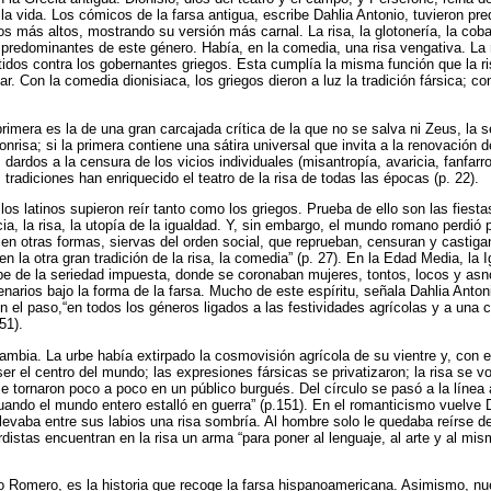
a vida. Los cómicos de la farsa antigua, escribe Dahlia Antonio, tuvieron pred
s más altos, mostrando su versión más carnal. La risa, la glotonería, la cobard
 predominantes de este género. Había, en la comedia, una risa vengativa. La 
dos contra los gobernantes griegos. Esta cumplía la misma función que la risa
ar. Con la comedia dionisiaca, los griegos dieron a luz la tradición fársica; c
primera es la de una gran carcajada crítica de la que no se salva ni Zeus, la
onrisa; si la primera contiene una sátira universal que invita a la renovación de
dardos a la censura de los vicios individuales (misantropía, avaricia, fanfarro
radiciones han enriquecido el teatro de la risa de todas las épocas (p. 22).
los latinos supieron reír tanto como los griegos. Prueba de ello son las fiesta
a, la risa, la utopía de la igualdad. Y, sin embargo, el mundo romano perdió 
en otras formas, siervas del orden social, que reprueban, censuran y castiga
 la otra gran tradición de la risa, la comedia” (p. 27). En la Edad Media, la 
 de la seriedad impuesta, donde se coronaban mujeres, tontos, locos y asnos
enarios bajo la forma de la farsa. Mucho de este espíritu, señala Dahlia Anton
en el paso,“en todos los géneros ligados a las festividades agrícolas y a una
151).
ambia. La urbe había extirpado la cosmovisión agrícola de su vientre y, con ell
ser el centro del mundo; las expresiones fársicas se privatizaron; la risa se vol
se tornaron poco a poco en un público burgués. Del círculo se pasó a la línea
ando el mundo entero estalló en guerra” (p.151). En el romanticismo vuelve 
levaba entre sus labios una risa sombría. Al hombre solo le quedaba reírse del
istas encuentran en la risa un arma “para poner al lenguaje, al arte y al mi
o Romero, es la historia que recoge la farsa hispanoamericana. Asimismo, nue