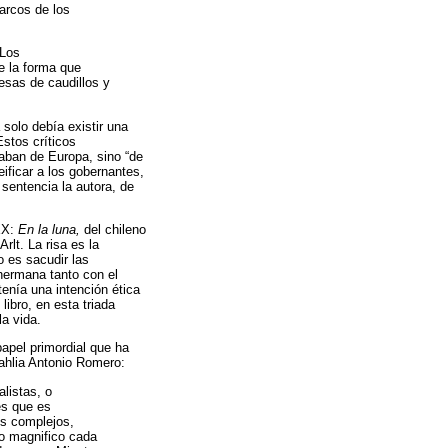
barcos de los
 Los
e la forma que
esas de caudillos y
solo debía existir una
Estos críticos
aban de Europa, sino “de
ificar a los gobernantes,
 sentencia la autora, de
 XX:
En la luna,
del chileno
rlt. La risa es la
o es sacudir las
hermana tanto con el
tenía una intención ética
libro, en esta triada
la vida.
papel primordial que ha
Dahlia Antonio Romero:
listas, o
és que es
es complejos,
do magnifico cada