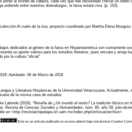
o poner al mundo de cabeza, cada vez que han necesitado criticar un orden 
iga ardiendo entre nuestros dramaturgos, la farsa estará viva. (p. 153).
 colección Al vuelo de la risa, proyecto coordinado por Martha Elena Munguía 
abajos dedicados al género de la farsa en Hispanoamérica son sumamente esca
esenta un aporte valioso para los estudios literarios, pues rescata y arroja l
por la cultura “oficial”.
2018; Aprobado: 06 de Marzo de 2018
engua y Literatura Hispánicas de la Universidad Veracruzana. Actualmente, 
xicana de la misma casa de estudios.
lke Laborde (2018), “Reseña de
¿Un mundo al revés? La tradición fársica en 
pa. Revista de Ciencias Sociales y Humanidades
, núm. 85, año 39, julio-dic
ble en <http://revistaiztapalapa.izt.uam.mx/index.php/izt/issue/archive>.
Este es un artículo publicado en acceso abierto bajo una licencia Creative Co