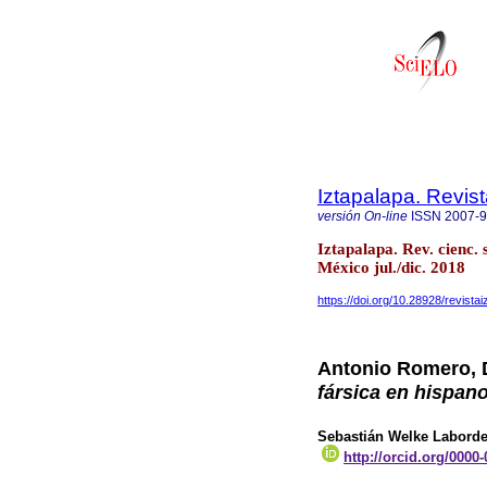
Iztapalapa. Revis
versión On-line
ISSN
2007-
Iztapalapa. Rev. cienc.
México jul./dic. 2018
https://doi.org/10.28928/revista
Antonio Romero, 
fársica en hispan
Sebastián Welke Labord
http://orcid.org/0000