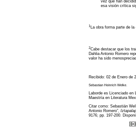
vez que han decidid
esa visión crítica s
1
La obra forma parte de la
2
Cabe destacar que los tr
Dahlia Antonio Romero repr
valor ha sido menospreciado 
Recibido: 02 de Enero de 
Sebastian Heinrich Welke.
Laborde es Licenciado en L
Maestría en Literatura Me
Citar como: Sebastián We
Antonio Romero”,
Iztapala
9176; pp. 197-200. Disponi