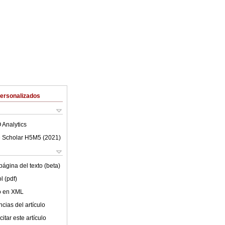
Personalizados
 Analytics
 Scholar H5M5 (
2021
)
ágina del texto (beta)
l (pdf)
lo en XML
cias del artículo
itar este artículo