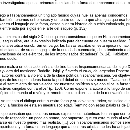
 la investigadora que las primeras semillas de la farsa desembarcaron de los 
llegó a Hispanoamérica un tinglado fársico cuyas huellas apenas conocemos.
ambién tenemos entremeses y un teatro de revista que atestigua que esa fu
ar en el lenguaje de la farsa, desde nuestra historia de pueblo colonizado, pr
a entrenada por siglos en el arte del saqueo (p. 152).
 a comienzos del siglo XX hubo quienes consideraron que en Hispanoamérica 
a, según ellos, era la expresión indicada para dar cuenta de nuestra realidad. 
 una estética esnob. Sin embargo, las farsas escritas en esta época no habl
esticuladora, de su demagogia, de la enredada burocracia, de la tendencia a de
vaciones de los ejércitos, de los improvisados dictadores” (p. 14). Hablaban,
nos duele.
io realiza un detallado análisis de tres farsas hispanoamericanas del siglo
a puerta
del mexicano Rodolfo Usigli y
Saverio el cruel,
del argentino Roberto A
utores contra la violencia de la clase política hispanoamericana. Su objetiv
ojos de los espectadores hacia la posibilidad de un nuevo mundo: “Nada nos 
 el sentimiento de ser vejados por nuestros políticos y ya con ellos la farsa 
ctivas dirigidas contra ellos” (p. 150). Como expone la autora a lo largo de su 
 tópico del mundo al revés y el remoto impulso dionisiaco de la renovación de 
se rescata el diálogo entre nuestra farsa y su devenir histórico; se indica el 
ero y la función de esta en nuestra sociedad. Termino con estas palabras de 
s que pensaban que nuestras únicas expresiones auténticas tenían que ser rea
os de responder -un poco en broma, por supuesto- que en este mundo al rev
arsa es nuestro género más realista. [...] Los hispanoamericanos somos ser
nquietudes y la farsa es un lenguaje que a nuestros artistas se les ha antoja