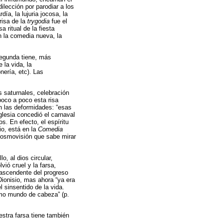
ilección por parodiar a los
ía, la lujuria jocosa, la
risa de la
trygodia
fue el
 ritual de la fiesta
on la comedia nueva, la
 segunda tiene, más
 la vida, la
nería, etc). Las
s saturnales, celebración
poco a poco esta risa
n las deformidades: “esas
Iglesia concedió el carnaval
. En efecto, el espíritu
io, está en la
Comedia
 cosmovisión que sabe mirar
o, al dios circular,
vió cruel y la farsa,
 ascendente del progreso
Dionisio, mas ahora “ya era
 sinsentido de la vida.
smo mundo de cabeza” (p.
stra farsa tiene también