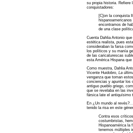
su propia historia. Refiere
conquistadores:
[C]on la conquista 
hispanoamericanos t
encontramos de habl
de una clase polític
Cuenta Dahlia Antonio que
estética realista, pues est
consideraban la farsa como
los políticos y su manía g
de las caricaturescas suble
esta América Hispana que 
Como muestra, Dahlia Anton
Vicente Huidobro,
La últim
venganza que toman estos a
conciencias y apuntar los 
antiguo pueblo griego, como
que se revelaba en las inve
fársica late el antiquísimo
En ¿Un mundo al revés
?...
tenido la risa en este gén
Contra esos crítico
costumbristas, hem
Hispanoamérica la f
tenemos múltiples i