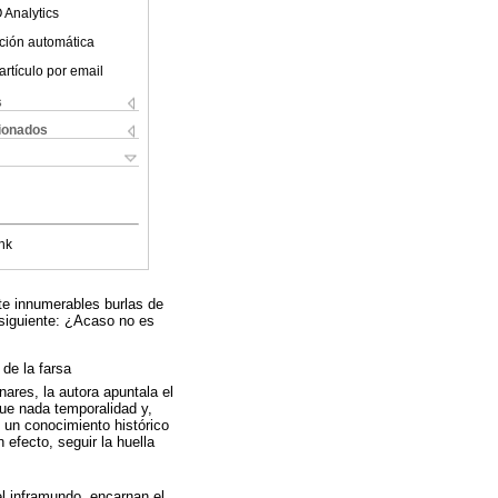
 Analytics
ción automática
artículo por email
s
cionados
nk
te innumerables burlas de
 siguiente: ¿Acaso no es
de la farsa
ares, la autora apuntala el
que nada temporalidad y,
 un conocimiento histórico
efecto, seguir la huella
el inframundo, encarnan el