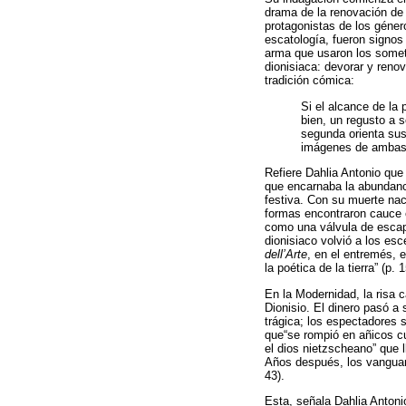
drama de la renovación de l
protagonistas de los género
escatología, fueron signos
arma que usaron los someti
dionisiaca: devorar y renov
tradición cómica:
Si el alcance de la 
bien, un regusto a s
segunda orienta sus 
imágenes de ambas t
Refiere Dahlia Antonio que 
que encarnaba la abundanci
festiva. Con su muerte nac
formas encontraron cauce en
como una válvula de escape
dionisiaco volvió a los esc
dell’Arte
, en el entremés, 
la poética de la tierra” (p. 
En la Modernidad, la risa c
Dionisio. El dinero pasó a 
trágica; los espectadores 
que“se rompió en añicos cu
el dios nietzscheano” que l
Años después, los vanguard
43).
Esta, señala Dahlia Antoni