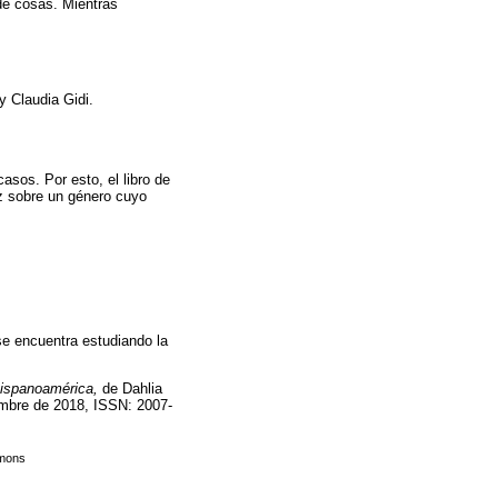
de cosas. Mientras
y Claudia Gidi.
sos. Por esto, el libro de
uz sobre un género cuyo
se encuentra estudiando la
hispanoamérica,
de Dahlia
iembre de 2018, ISSN: 2007-
mmons