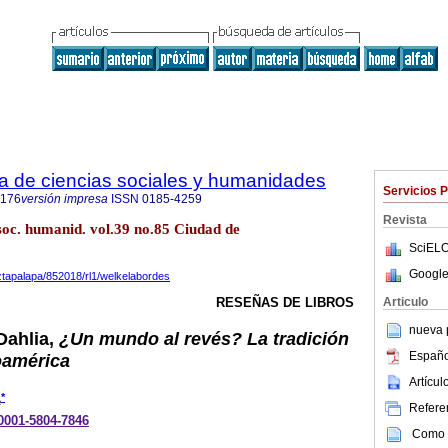
ta de ciencias sociales y humanidades
Servicios 
9176
versión impresa
ISSN
0185-4259
Revista
 soc. humanid. vol.39 no.85 Ciudad de
SciELO
Google
iztapalapa/852018/rl1/welkelabordes
Articulo
RESEÑAS DE LIBROS
nueva p
Dahlia,
¿Un mundo al revés? La tradición
Españo
oamérica
Artícu
*
e
Referen
-0001-5804-7846
Como c