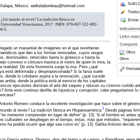
SciELO
 Xalapa, México. welkelabordeau@hotmail.com
Traduc
¿Un mundo al revés? La tradición fársica en
Enviar 
a, Universidad Veracruzana, 2017. ISBN: 978-607-521-082-
Indicadore
6-5.
Links rela
Compartir
a legado un manantial de imágenes en el que reverberan
Otros
aródicos que dan a luz formas renovadas, cuyos rasgos
, disminuidos, retorcidos hasta lo grotesco o hasta la
Otros
pejo convexo o cóncavo trastoca el rostro de quien lo mira, la
la realidad. De esta fisonomía surge la risa. Pero ¿qué
Permali
ya está deformada y desproporcionada? Si la farsa suele
s, donde lo cotidiano aspira a la renovación, ¿qué sucede
s arriba, donde la política está al servicio de los capitales
tescos ejecutores dominan el arte del saqueo y relucen su cinismo curtido an
o? Ante este continuo desfile de injusticia y corrupción, cabe preguntarnos lo
mericana?
Antonio Romero conduce la excelente investigación que hace sobre el género 
1
undo al revés? La tradición fársica en Hispanoamérica.
Desde páginas limin
: “es menester comprender en lugar de definir” (p. 13). Si el hombre es antes 
nes culturales se despliegan en el tiempo, estas, más que métodos, “requieren
o ha podido ocurrir que algo sea como es” (p. 13). Dahlia Antonio decide, en 
la Grecia antigua. Dionisio, dios del teatro y el campo, y Perséfone, reina d