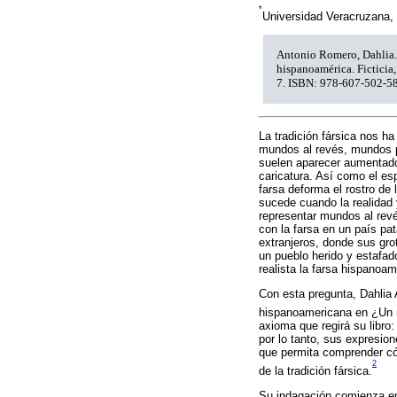
*
Universidad Veracruzana,
Antonio Romero, Dahlia. 
hispanoamérica. Fictici
7. ISBN: 978-607-502-58
La tradición fársica nos h
mundos al revés, mundos p
suelen aparecer aumentados
caricatura. Así como el es
farsa deforma el rostro de 
sucede cuando la realidad 
representar mundos al revé
con la farsa en un país pata
extranjeros, donde sus gro
un pueblo herido y estafad
realista la farsa hispanoa
Con esta pregunta, Dahlia 
hispanoamericana en ¿Un m
axioma que regirá su libro
por lo tanto, sus expresio
que permita comprender cóm
2
de la tradición fársica.
Su indagación comienza en 