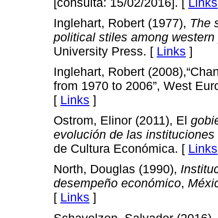
[consulta: 15/02/2016]. [
Links
Inglehart, Robert (1977),
The s
political stiles among western
University Press. [
Links
]
Inglehart, Robert (2008),“Ch
from 1970 to 2006”, West Euro
[
Links
]
Ostrom, Elinor (2011), El
gobi
evolución de las instituciones
de Cultura Económica. [
Links
North, Douglas (1990),
Institu
desempeño económico
,
Méxi
[
Links
]
Schavelzon, Salvador (2016), 