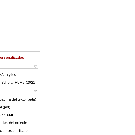
Personalizados
 Analytics
 Scholar H5M5 (
2021
)
ágina del texto (beta)
l (pdf)
lo en XML
cias del artículo
itar este artículo