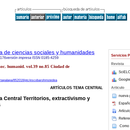
ta de ciencias sociales y humanidades
Servicios 
9176
versión impresa
ISSN
0185-4259
Revista
 soc. humanid. vol.39 no.85 Ciudad de
SciELO
Google
taiztapalapa/852018/ptc/escobarohmstedea
Articulo
ARTÍCULOS TEMA CENTRAL
nueva p
Central Territorios, extractivismo y
Españo
s
Artícu
Referen
Como c