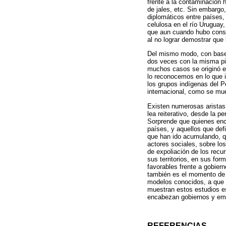
frente a la contaminación 
de jales, etc. Sin embargo
diplomáticos entre países,
celulosa en el río Uruguay,
que aun cuando hubo const
al no lograr demostrar que
Del mismo modo, con base e
dos veces con la misma pi
muchos casos se originó en
lo reconocemos en lo que im
los grupos indígenas del Pe
internacional, como se mue
Existen numerosas aristas
lea reiterativo, desde la 
Sorprende que quienes enc
países, y aquellos que def
que han ido acumulando, qui
actores sociales, sobre l
de expoliación de los recu
sus territorios, en sus fo
favorables frente a gobier
también es el momento de 
modelos conocidos, a que l
muestran estos estudios es
encabezan gobiernos y em
REFERENCIAS