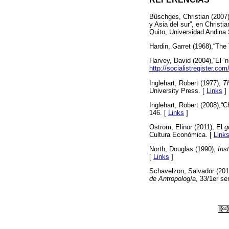
Büschges, Christian (2007)
y Asia del sur”, en Christ
Quito, Universidad Andina 
Hardin, Garret (1968),“Th
Harvey, David (2004),“El ‘
http://socialistregister.co
Inglehart, Robert (1977),
Th
University Press. [
Links
]
Inglehart, Robert (2008),“
146. [
Links
]
Ostrom, Elinor (2011), El
g
Cultura Económica. [
Link
North, Douglas (1990),
Ins
[
Links
]
Schavelzon, Salvador (2016
de Antropología
, 33/1er se