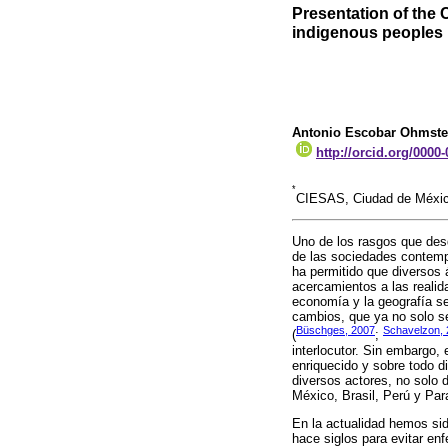
Presentation of the 
indigenous peoples
Antonio Escobar Ohmst
http://orcid.org/0000
*
CIESAS, Ciudad de Méx
Uno de los rasgos que des
de las sociedades contempo
ha permitido que diversos 
acercamientos a las realida
economía y la geografía se
cambios, que ya no solo s
Büschges, 2007
Schavelzon,
(
;
interlocutor. Sin embargo, 
enriquecido y sobre todo d
diversos actores, no solo 
México, Brasil, Perú y Par
En la actualidad hemos si
hace siglos para evitar en