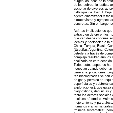
surgen las ideas de la deste
de los pobres, la justicia
accionar de diversos acto
hallazgos de Joan J. Puja
agente dinamizador y facil
extractivistas y agropecuar
concretas. Sin embargo, su
Así, las implicaciones que 
extracción de oro en los r
que van desde choques soci
locales y nacionales a la 
China, Turquía, Brasil, Gua
(España), Argentina, Colo
petrolera a través de comp
complejo resultan aún los 
analizado en esta ocasión 
Todos estos aspectos han g
negocian cuando deberían s
generar explicaciones, pr
tan ideologizadas se han vu
de gas y petróleo se requi
superficiales y subterráne
exploraciones), que quizá 
diagnósticos, denuncias y
tanto los actores sociales
sociales afectados. Asimi
mejoramiento y para afect
humanos y a las naturalez
“minería sustentable”, per