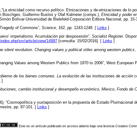
,“La etnicidad como recurso político. Etnizaciones y de-etnizaciones de lo po
ian Büschges, Guillermo Bustos y Olaf Kalmeier (comps.),
Etnicidad y poder e
Simón Bolívar-Universidad de Bielefeld-Corporación Editora Nacional, pp. 15-
e Tragedy of Commons”,
Science
, 162, pp. 1243-1248. [
Links
]
nuevo’ imperialismo. Acumulación por desposesión”,
Socialist Register
. Dispon
m/index.php/srv/article/view/14997
[consulta: 15/02/2016]. [
Links
]
e silent revolution. Changing values y political stiles among western publics
,
Changing Values among Western Publics from 1970 to 2006”, West European Pol
obierno de los bienes comunes. La evolución de las instituciones de acción c
s
]
tituciones, cambio institucional y desempeño económico
,
México
,
Fondo de C
), “Cosmopolítica y yuxtaposición en la propuesta de Estado Plurinacional d
mestre, pp. 87-101. [
Links
]
Este es un artículo publicado en acceso abierto bajo una licencia Creative Co