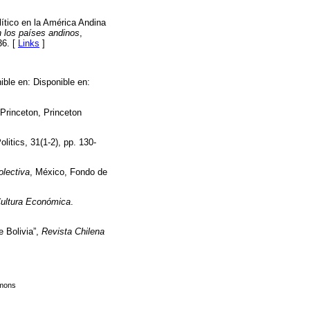
lítico en la América Andina
n los países andinos
,
36. [
Links
]
ible en: Disponible en:
 Princeton, Princeton
itics, 31(1-2), pp. 130-
olectiva
, México, Fondo de
ultura Económica
.
e Bolivia”,
Revista Chilena
mmons