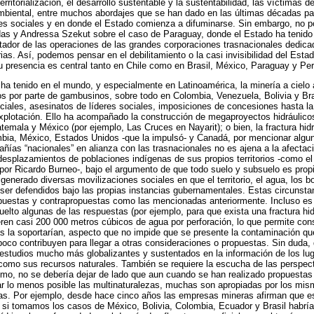
rritorialización, el desarrollo sustentable y la sustentabilidad, las víctimas d
 ambiental, entre muchos abordajes que se han dado en las últimas décadas par
res sociales y en donde el Estado comienza a difuminarse. Sin embargo, no p
das y Andressa Szekut sobre el caso de Paraguay, donde el Estado ha tenido
itador de las operaciones de las grandes corporaciones trasnacionales dedica
ias. Así, podemos pensar en el debilitamiento o la casi invisibilidad del Est
 presencia es central tanto en Chile como en Brasil, México, Paraguay y Per
ha tenido en el mundo, y especialmente en Latinoamérica, la minería a cielo a
íos por parte de gambusinos, sobre todo en Colombia, Venezuela, Bolivia y Br
ales, asesinatos de líderes sociales, imposiciones de concesiones hasta la 
explotación. Ello ha acompañado la construcción de megaproyectos hidráulic
temala y México (por ejemplo, Las Cruces en Nayarit); o bien, la fractura hid
mbia, México, Estados Unidos -que la impulsó- y Canadá, por mencionar algun
añías “nacionales” en alianza con las trasnacionales no es ajena a la afecta
desplazamientos de poblaciones indígenas de sus propios territorios -como e
por Ricardo Burneo-, bajo el argumento de que todo suelo y subsuelo es prop
enerado diversas movilizaciones sociales en que el territorio, el agua, los bo
er defendidos bajo las propias instancias gubernamentales. Estas circunstan
opuestas y contrapropuestas como las mencionadas anteriormente. Incluso es
elto algunas de las respuestas (por ejemplo, para que exista una fractura hid
eren casi 200 000 metros cúbicos de agua por perforación, lo que permite con
as la soportarían, aspecto que no impide que se presente la contaminación qu
poco contribuyen para llegar a otras consideraciones o propuestas. Sin duda,
 estudios mucho más globalizantes y sustentados en la información de los lu
 como sus recursos naturales. También se requiere la escucha de las perspect
smo, no se debería dejar de lado que aun cuando se han realizado propuesta
ar lo menos posible las multinaturalezas, muchas son apropiadas por los mis
as. Por ejemplo, desde hace cinco años las empresas mineras afirman que es
o si tomamos los casos de México, Bolivia, Colombia, Ecuador y Brasil habrí