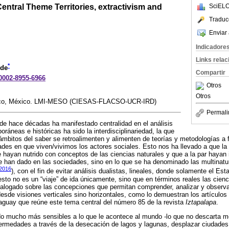
Central Theme Territories, extractivism and
SciELO
Traduc
Enviar 
Indicadore
Links rela
*
ede
Compartir
-0002-8955-6966
Otros
Otros
ico, México. LMI-MESO (CIESAS-FLACSO-UCR-IRD)
Permali
de hace décadas ha manifestado centralidad en el análisis
ráneas e históricas ha sido la interdisciplinariedad, la que
ámbitos del saber se retroalimenten y alimenten de teorías y metodologías a 
des en que viven/vivimos los actores sociales. Esto nos ha llevado a que la an
 hayan nutrido con conceptos de las ciencias naturales y que a la par hayan
e han dado en las sociedades, sino en lo que se ha denominado las multinatu
 2016
), con el fin de evitar análisis dualistas, lineales, donde solamente el Es
esto no es un “viaje” de ida únicamente, sino que en términos reales las cienc
ialogado sobre las concepciones que permitan comprender, analizar y observ
desde visiones verticales sino horizontales, como lo demuestran los artículos
aguay que reúne este tema central del número 85 de la revista
Iztapalapa
.
do mucho más sensibles a lo que le acontece al mundo -lo que no descarta m
fermedades a través de la desecación de lagos y lagunas, desplazar ciudades 