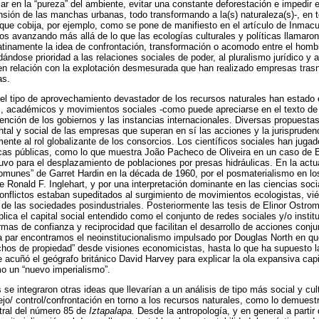
r en la “pureza” del ambiente, evitar una constante deforestación e impedir e
sión de las manchas urbanas, todo transformando a la(s) naturaleza(s)-, en 
 que cobija, por ejemplo, como se pone de manifiesto en el artículo de Inma
 avanzando más allá de lo que las ecologías culturales y políticas llamaron 
inamente la idea de confrontación, transformación o acomodo entre el hombre
dándose prioridad a las relaciones sociales de poder, al pluralismo jurídico y
 en relación con la explotación desmesurada que han realizado empresas trasn
as.
l tipo de aprovechamiento devastador de los recursos naturales han estado e
s, académicos y movimientos sociales -como puede apreciarse en el texto de
ención de los gobiernos y las instancias internacionales. Diversas propuestas
ntal y social de las empresas que superan en sí las acciones y la jurispruden
nte al rol globalizante de los consorcios. Los científicos sociales han jugad
icas públicas, como lo que muestra João Pacheco de Oliveira en un caso de 
tuvo para el desplazamiento de poblaciones por presas hidráulicas. En la ac
comunes” de Garret Hardin en la década de 1960, por el posmaterialismo en lo
de Ronald F. Inglehart, y por una interpretación dominante en las ciencias so
conflictos estaban supeditados al surgimiento de movimientos ecologistas, v
 de las sociedades posindustriales. Posteriormente las tesis de Elinor Ostrom
lica el capital social entendido como el conjunto de redes sociales y/o instit
mas de confianza y reciprocidad que facilitan el desarrollo de acciones conju
la par encontramos el neoinstitucionalismo impulsado por Douglas North en qu
chos de propiedad” desde visiones economicistas, hasta lo que ha supuesto 
cuñó el geógrafo británico David Harvey para explicar la ola expansiva capita
o un “nuevo imperialismo”.
 se integraron otras ideas que llevarían a un análisis de tipo más social y cul
o/ control/confrontación en torno a los recursos naturales, como lo demuest
tral del número 85 de
Iztapalapa.
Desde la antropología, y en general a partir 