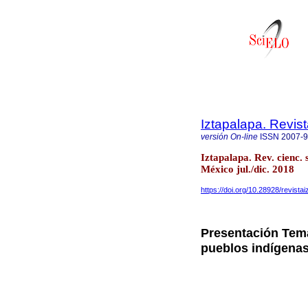
Iztapalapa. Revis
versión On-line
ISSN
2007-
Iztapalapa. Rev. cienc.
México jul./dic. 2018
https://doi.org/10.28928/revis
Presentación Tema 
pueblos indígena