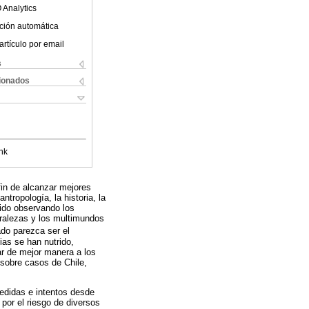
 Analytics
ción automática
artículo por email
s
cionados
nk
fin de alcanzar mejores
tropología, la historia, la
 ido observando los
ralezas y los multimundos
tado parezca ser el
ias se han nutrido,
ar de mejor manera a los
 sobre casos de Chile,
edidas e intentos desde
por el riesgo de diversos