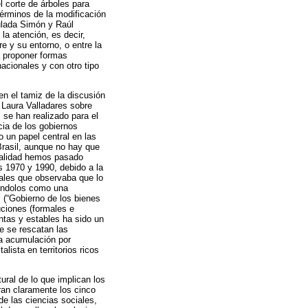
l corte de árboles para
términos de la modificación
culada Simón y Raúl
la atención, es decir,
 y su entorno, o entre la
 a proponer formas
acionales y con otro tipo
n el tamiz de la discusión
 Laura Valladares sobre
 se han realizado para el
cia de los gobiernos
o un papel central en las
Brasil, aunque no hay que
tualidad hemos pasado
s 1970 y 1990, debido a la
ciales que observaba que lo
iéndolos como una
 (“Gobierno de los bienes
uciones (formales e
ntas y estables ha sido un
e se rescatan las
la acumulación por
lista en territorios ricos
tural de lo que implican los
ran claramente los cinco
de las ciencias sociales,