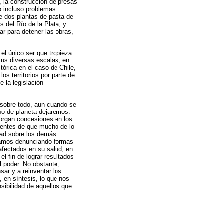
, la construcción de presas
no incluso problemas
e dos plantas de pasta de
s del Río de la Plata, y
r para detener las obras,
el único ser que tropieza
sus diversas escalas, en
tórica en el caso de Chile,
os territorios por parte de
e la legislación
sobre todo, aun cuando se
ipo de planeta dejaremos.
organ concesiones en los
cientes de que mucho de lo
idad sobre los demás
igamos denunciando formas
 afectados en su salud, en
l fin de lograr resultados
l poder. No obstante,
ar y a reinventar los
 en síntesis, lo que nos
sibilidad de aquellos que