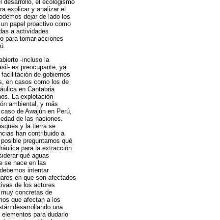
el desarrollo, el ecologismo
a explicar y analizar el
odemos dejar de lado los
 un papel proactivo como
das a actividades
ado para tomar acciones
ú.
bierto -incluso la
asil- es preocupante, ya
facilitación de gobiernos
os, en casos como los de
ráulica en Cantabria
os. La explotación
ción ambiental, y más
l caso de Awajún en Perú,
iedad de las naciones.
sques y la tierra se
cias han contribuido a
 posible preguntarnos qué
ráulica para la extracción
siderar qué aguas
e se hace en las
 debemos intentar
gares en que son afectados
ivas de los actores
s muy concretas de
mos que afectan a los
tán desarrollando una
a elementos para dudarlo