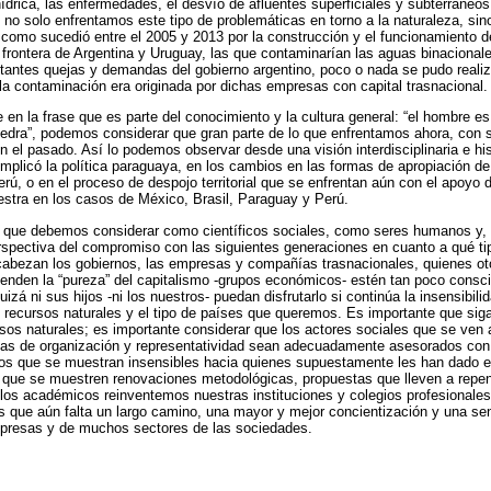
hídrica, las enfermedades, el desvío de afluentes superficiales y subterráneos
, no solo enfrentamos este tipo de problemáticas en torno a la naturaleza, si
 como sucedió entre el 2005 y 2013 por la construcción y el funcionamiento d
 frontera de Argentina y Uruguay, las que contaminarían las aguas binacionale
antes quejas y demandas del gobierno argentino, poco o nada se pudo realiza
 la contaminación era originada por dichas empresas con capital trasnacional.
n la frase que es parte del conocimiento y la cultura general: “el hombre es 
edra”, podemos considerar que gran parte de lo que enfrentamos ahora, con 
 el pasado. Así lo podemos observar desde una visión interdisciplinaria e his
plicó la política paraguaya, en los cambios en las formas de apropiación de l
rú, o en el proceso de despojo territorial que se enfrentan aún con el apoyo d
stra en los casos de México, Brasil, Paraguay y Perú.
 que debemos considerar como científicos sociales, como seres humanos y, 
perspectiva del compromiso con las siguientes generaciones en cuanto a qué t
abezan los gobiernos, las empresas y compañías trasnacionales, quienes ot
ienden la “pureza” del capitalismo -grupos económicos- estén tan poco cons
zá ni sus hijos -ni los nuestros- puedan disfrutarlo si continúa la insensibil
os recursos naturales y el tipo de países que queremos. Es importante que s
rsos naturales; es importante considerar que los actores sociales que se ven
rmas de organización y representatividad sean adecuadamente asesorados con e
nos que se muestran insensibles hacia quienes supuestamente les han dado e
que se muestren renovaciones metodológicas, propuestas que lleven a repens
os académicos reinventemos nuestras instituciones y colegios profesionales,
 que aún falta un largo camino, una mayor y mejor concientización y una sen
presas y de muchos sectores de las sociedades.