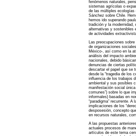
fenómenos naturales, pensa
sistemas agrícolas o expan
de las múltiples ecologías
Sánchez sobre Chile. Hemos
hemos ido superando paulat
tradición y la modernidad, 
alternativas y sostenibles
de actividades extractivist
Las preocupaciones sobre e
de organizaciones sociale
México-, así como en la at
análisis del impacto ambie
nacionales, debido básicame
denuncias de ciertas polít
descartar el papel que se 
desde la “tragedia de los 
influencia de los trabajos 
ambiental y sus posibles 
manifestación social única
comunes”) sobre lo que imp
informales) basadas en nor
“paradigma” recurrente. A 
implicaciones de los “dere
desposesión, concepto que a
en recursos naturales, com
A las propuestas anteriores
actuales procesos de manej
artículos de este tema cen