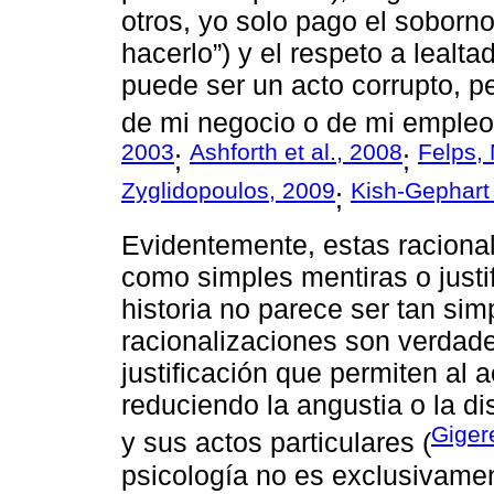
otros, yo solo pago el soborn
hacerlo”) y el respeto a leal
puede ser un acto corrupto, p
de mi negocio o de mi empleo”
2003
Ashforth et al., 2008
Felps, 
;
;
Zyglidopoulos, 2009
Kish-Gephart 
;
Evidentemente, estas racional
como simples mentiras o justi
historia no parece ser tan si
racionalizaciones son verdad
justificación que permiten al 
reduciendo la angustia o la d
Giger
y sus actos particulares (
psicología no es exclusivamen