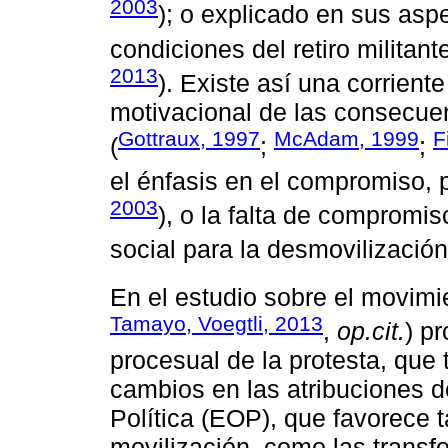
2003
); o explicado en sus aspec
condiciones del retiro militan
2013
). Existe así una corriente
motivacional de las consecuen
Gottraux, 1997
McAdam, 1999
F
(
;
;
el énfasis en el compromiso, p
2003
), o la falta de compromis
social para la desmovilización
En el estudio sobre el movimie
Tamayo, Voegtli, 2013
,
op.cit.
) p
procesual de la protesta, que
cambios en las atribuciones d
Política (EOP), que favorece t
movilización, como las transf