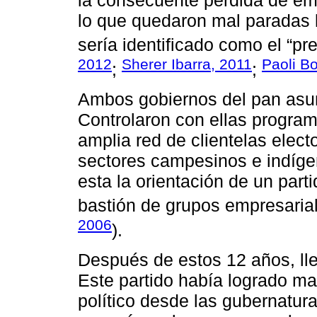
la consecuente pérdida de em
lo que quedaron mal paradas
sería identificado como el “pr
2012
Sherer Ibarra, 2011
Paoli Bo
;
;
Ambos gobiernos del pan asum
Controlaron con ellas program
amplia red de clientelas elect
sectores campesinos e indíge
esta la orientación de un par
bastión de grupos empresaria
2006
).
Después de estos 12 años, ll
Este partido había logrado ma
político desde las gubernatur