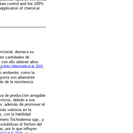
olute control and the 100%
application of chemical
ricional, destaca su
des cantidades de
 con ello obtener altos
López-Valenzuela
et al.
2019
(
,
io ambiente; como la
ayoría son altamente
s de la resistencia
tiva de producción amigable
ímicos, debido a sus
os: además de promover el
más valiosos en la
, con la habilidad
género
Trichoderma
spp., y
solubilizan el fósforo del
, por lo que influyen
inoza
et al
. 2024