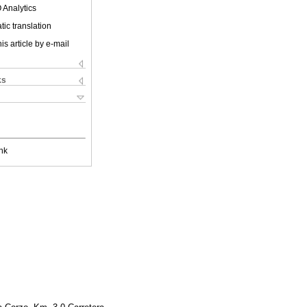
 Analytics
ic translation
is article by e-mail
ks
nk