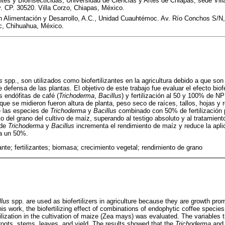
antes y Bioinsecticidas, Universidad de Ciencias y Artes de Chiapas, sede Vil
y. CP. 30520. Villa Corzo, Chiapas, México.
n Alimentación y Desarrollo, A.C., Unidad Cuauhtémoc. Av. Río Conchos S/N, 
, Chihuahua, México.
s
spp., son utilizados como biofertilizantes en la agricultura debido a que so
 defensa de las plantas. El objetivo de este trabajo fue evaluar el efecto biofe
 endófitas de café (
Trichoderma
,
Bacillus
) y fertilización al 50 y 100% de NP
 que se midieron fueron altura de planta, peso seco de raíces, tallos, hojas 
e las especies de
Trichoderma
y
Bacillus
combinado con 50% de fertilización 
o del grano del cultivo de maíz, superando al testigo absoluto y al tratamie
 de
Trichoderma
y
Bacillus
incrementa el rendimiento de maíz y reduce la apli
ta un 50%.
zante; fertilizantes; biomasa; crecimiento vegetal; rendimiento de grano
llus
spp. are used as biofertilizers in agriculture because they are growth pro
is work, the biofertilizing effect of combinations of endophytic coffee species
ization in the cultivation of maize (Zea mays) was evaluated. The variables
 roots, stems, leaves, and yield. The results showed that the
Trichoderma
an