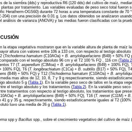
s de la siembra (dds) y reproductiva R6 (120 dds) del cultivo de maíz, median
 plantas por tratamiento. Las variables evaluadas de peso seco total fueron 
tific Heratherm-OGS60) durante 72 horas a una temperatura constante de 70 
E-204) con una precisión de 0.01 g. Los datos obtenidos se analizaron usando 
el análisis de varianza (ANOVA) y las medias fueron clasificadas con la prue
SCUSIÓN
n la etapa vegetativa mostraron que en la variable altura de planta de maíz l
ayor altura con valores entre 106 a 133 cm, con respecto al testigo absoluto
2 (
Trichoderma hamatum
(C10AOa) +
B. amyloliquefaciens
(B49) + 50% FQ pr
omparado con el testigo absoluto 96 cm y el T2 100 % FQ , 116 cm (
Tabla 2
ientos T7 (
T. asperellum
(C3Moa)
+ B. amyloliquefaciens
(B49) + 100% FQ), T
+
100% FQ), T6 (
T. longibrachiatum
(C1Ca)
+ B. subtilis
(B17)
+
50% FQ), T4
iens
(B49)
+
50% FQ) y T12 (
Trichoderma hamatum
(C10AOa) +
B. amyloliqu
 media mas altos de 12, 10, 8, 7 y 9 g respectivamente, siendo estadísticam
igo absoluto 5 g (
Tabla 1
). En la variable peso seco de tallos en la etapa veg
ntre el testigo absoluto y los tratamientos (
Tabla 2
). En la variable peso seco
entre tratamientos con respecto al testigo absoluto, los tratamientos que pres
C10AOa)
+ B. amyloliquefaciens
(B49) + 50% FQ), T16 (
T. reesei
(C11M)
+ B.
41 g y 35 g, respectivamente, siendo estadísticamente iguales al T2 (100% 
soluto tuvo una media de 26 g (
Tabla 1
).
erma
spp y
Bacillus
spp., sobre el crecimiento vegetativo del cultivo de maíz