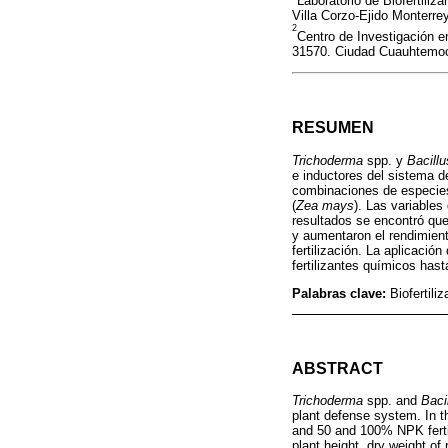
Laboratorio de Biofertiliz
Villa Corzo-Ejido Monterre
2
Centro de Investigación e
31570. Ciudad Cuauhtemoc
RESUMEN
Trichoderma
spp. y
Bacillu
e inductores del sistema de
combinaciones de especies
(
Zea mays
). Las variables
resultados se encontró qu
y aumentaron el rendimient
fertilización. La aplicación
fertilizantes químicos has
Palabras clave:
Biofertili
ABSTRACT
Trichoderma
spp. and
Baci
plant defense system. In th
and 50 and 100% NPK fertil
plant height, dry weight of