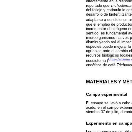
directamente en la disponib
reportado que
Trichoderma
del follaje y estimula la g
desarrollo de biofertiliza
adaptarse a condiciones am
que el empleo de producto
incrementar el nitrógeno e
sentido, es fundamental av
microorganismos nativos par
disminuyendo así el impact
especies puede mejorar la c
agrícolas ante el cambio c
recursos biológicos locales
Cruz-Cárdenas
ecosistema (
endófitos de café
Trichode
MATERIALES Y MÉ
Campo experimental
El ensayo se llevó a cabo 
ácido, en el campo experi
siembra 07 de julio, durant
Experimento en camp
Los microorganismos utili