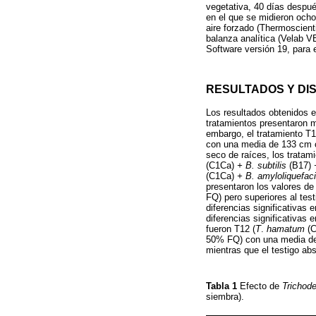
vegetativa, 40 días despué
en el que se midieron ocho
aire forzado (Thermoscien
balanza analítica (Velab V
Software versión 19, para 
RESULTADOS Y DI
Los resultados obtenidos e
tratamientos presentaron m
embargo, el tratamiento T1
con una media de 133 cm c
seco de raíces, los tratam
(C1Ca)
+ B. subtilis
(B17)
(C1Ca)
+ B. amyloliquefac
presentaron los valores de
FQ) pero superiores al test
diferencias significativas e
diferencias significativas 
fueron T12 (
T
.
hamatum
(
50% FQ) con una media de 
mientras que el testigo ab
Tabla 1
Efecto de
Trichod
siembra).