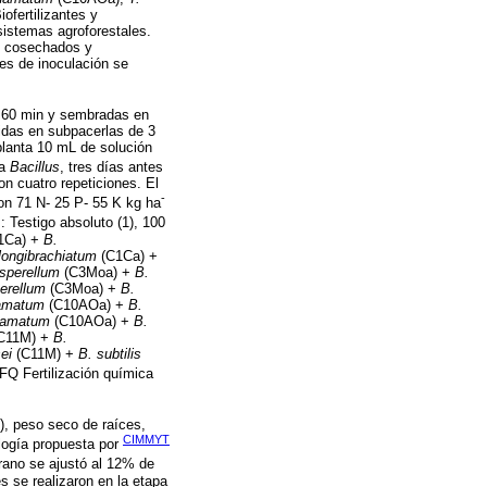
ofertilizantes y
sistemas agroforestales.
n cosechados y
es de inoculación se
e 60 min y sembradas en
didas en subpacerlas de 3
planta 10 mL de solución
ra
Bacillus
, tres días antes
on cuatro repeticiones. El
-
on 71 N- 25 P- 55 K kg ha
: Testigo absoluto (1), 100
1Ca) +
B.
 longibrachiatum
(C1Ca) +
asperellum
(C3Moa) +
B.
erellum
(C3Moa) +
B.
amatum
(C10AOa) +
B.
hamatum
(C10AOa) +
B.
C11M) +
B.
ei
(C11M) +
B. subtilis
FQ Fertilización química
m), peso seco de raíces,
CIMMYT
dología propuesta por
grano se ajustó al 12% de
 se realizaron en la etapa