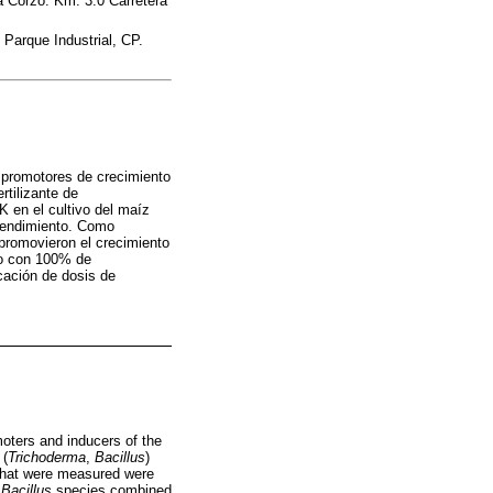
la Corzo. Km. 3.0 Carretera
Parque Industrial, CP.
n promotores de crecimiento
rtilizante de
K en el cultivo del maíz
y rendimiento. Como
promovieron el crecimiento
nto con 100% de
cación de dosis de
moters and inducers of the
 (
Trichoderma
,
Bacillus
)
 that were measured were
d
Bacillus
species combined