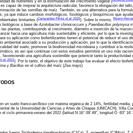
ilidad de nutrientes y en la estimulación del crecimiento vegetal (
es capaz de mejorar la arquitectura radicular, favorece la elongación del tall
erminación de las semillas de maíz. También, es una alternativa para la formul
ntes, ya que induce cambios morfológicos, fisiológicos y bioquímicos que ayuda
Caravantes-Pérez
et al
. 2025
Rivero-Herr
bientales limitantes (
). Sobre lo mismo,
s biológicos a base de
Azotobacter chroococcum
y
Paenibacillus polymyxa
mo
n las plantas, contribuyendo al crecimiento, diámetro e inserción de la mazor
anzar hacia una agricultura más sustentable y eficiente, por lo que la investi
a su aplicación como biofertilizantes tienen el potencial de reducir el uso de 
o ambiental asociado a su producción y aplicación, por lo que la identificaci
alidad del suelo, promover la biodiversidad microbiana y contribuir a la resil
limático, es así que continuar con estos estudios permitirá un uso más racion
, favoreciendo una agricultura sostenible que potencie tanto la productividad
et al
. 2021
). Por lo tanto, el objetivo de este trabajo fue evaluar el efecto biofer
rma
y
Bacillus
en el cultivo del maíz (
Zea mays
).
TODOS
en un suelo franco-arcilloso con materia orgánica de 2.14%, fertilidad medi
mental de la Universidad de Ciencias y Artes de Chiapas (UNICACH), Villa Co
e el ciclo primavera-verano del 2022 (latitud N 16° 09' 49", longitud O -93° 16
o
zados fueron
Trichoderma longibrachiatum
(C1Ca),
T. asperellum
(C3Moa),
T.