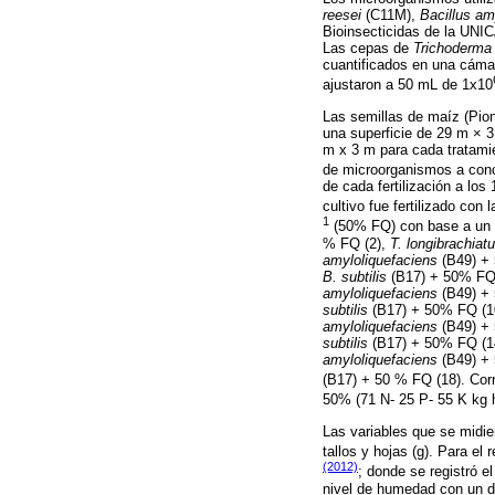
reesei
(C11M),
Bacillus am
Bioinsecticidas de la UNIC
Las cepas de
Trichoderma
cuantificados en una cámar
ajustaron a 50 mL de 1x10
Las semillas de maíz (Pio
una superficie de 29 m × 3
m x 3 m para cada tratamie
de microorganismos a con
de cada fertilización a los
cultivo fue fertilizado con
1
(50% FQ) con base a un aná
% FQ (2),
T. longibrachiat
amyloliquefaciens
(B49) +
B. subtilis
(B17) + 50% FQ
amyloliquefaciens
(B49) +
subtilis
(B17) + 50% FQ (1
amyloliquefaciens
(B49) +
subtilis
(B17) + 50% FQ (1
amyloliquefaciens
(B49) +
(B17) + 50 % FQ (18). Cor
50% (71 N- 25 P- 55 K kg 
Las variables que se midier
tallos y hojas (g). Para el
(2012)
; donde se registró e
nivel de humedad con un d