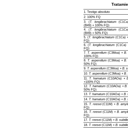
Tratami
1. Testigo absoluto
2. 100% FQ
3. (
T. longibrachiatum
(C1C
(B49) + 100% FQ)
4. (
T. longibrachiatum
(C1C
(B49) + 50% FQ)
5. (
T. longibrachiatum
(C1Ca)
FQ)
6. (
T. longibrachiatum
(C1Ca)
FQ)
7.
T. asperellum
(C3Moa)
+ B.
100% FQ)
8.
T. asperellum
(C3Moa)
+ B.
50% FQ)
9.
T. asperellum
(C3Moa)
+ B. s
10.
T. asperellum
(C3Moa)
+ B. 
11.
T. hamatum
(C10AOa)
+ B
+100% FQ)
12.
T. hamatum
(C10AOa)
+ B.
50% FQ)
13.
T. hamatum
(C10AOa) +
B. 
14.
T. hamatum
(C10AOa) +
B. 
15.
T. reesei
(C11M)
+ B. amylo
FQ)
16.
T. reesei
(C11M)
+ B. amyl
FQ)
17.
T. reesei
(C11M) +
B. subtili
18.
T. reesei
(C11M) +
B. subtili