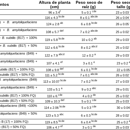
Altura de planta
Peso seco de
Peso sec
entos
(cm)
raíz (g)
tallo (
f
cde
96 ± 3.4
5 ± 0.1
23 ± 0.03
bcde
abcde
116 ± 4.3
8 ± 0.1
26 ± 0.04
a)
+ B. amyloliquefaciens
ab
bcde
124 ± 2.8
6 ± 0.8
26 ± 0.05
a)
+ B. amyloliquefaciens
def
abcde
108 ± 5.7
7 ± 0.2
25 ± 0.02
+ B. subtilis
(B17)
+
100%
bcde
ab
119 ± 5.8
10 ± 0.2
29 ± 0.03
+ B. subtilis
(B17)
+
50%
bcde
abcd
112 ± 6.6
8 ± 0.2
25 ± 0.02
 amyloliquefaciens
(B49) +
abcd
a
122 ± 7.9
12 ± 0.2
29 ± 0.03
 amyloliquefaciens
(B49) +
ef
e
107 ± 4.1
3 ± 0.1
23 ± 0.2
def
bcde
ubtilis
(B17) + 100% FQ)
108 ± 9.8
6 ± 0.1
22 ± 0.0
bcde
abcde
subtilis
(B17) + 50% FQ)
111 ± 5.2
7 ± 0.1
26 ± 0.02
. amyloliquefaciens
(B49)
bcde
bcde
113 ± 10.07
7 ± 0.2
27 ± 0.03
 amyloliquefaciens
(B49) +
a
abc
133 ± 5.1
9 ± 0.2
29 ± 0.01
cde
de
subtilis
(B17) + 100% FQ)
110 ± 6.
4 ± 0.2
25 ± 0.02
def
cde
subtilis
(B17) + 50% FQ)
109 ± 10.3
5 ± 0.1
25 ± 0.03
liquefaciens
(B49) +100%
bcde
cde
114 ± 2.06
5 ± 0.3
30 ± 0.0
oliquefaciens
(B49) + 50%
abc
bcde
123 ± 5.3
6 ± 0.3
28 ± 0.02
bcde
bcde
s
B (17) + 100% FQ)
119 ± 8.5
6 ± 0.4
25 ± 0.2
ef
de
s
(B17) + 50% FQ)
106 ± 4.7
3 ± 0.1
25 ± 0.03