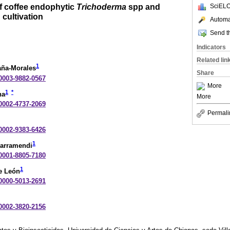
 of coffee endophytic
Trichoderma
spp and
SciELO
cultivation
Automat
Send th
Indicators
Related lin
1
aña-Morales
Share
-0003-9882-0567
More
1
*
na
More
-0002-4737-2069
Permali
-0002-9383-6426
1
Larramendi
-0001-8805-7180
1
e León
-0000-5013-2691
-0002-3820-2156