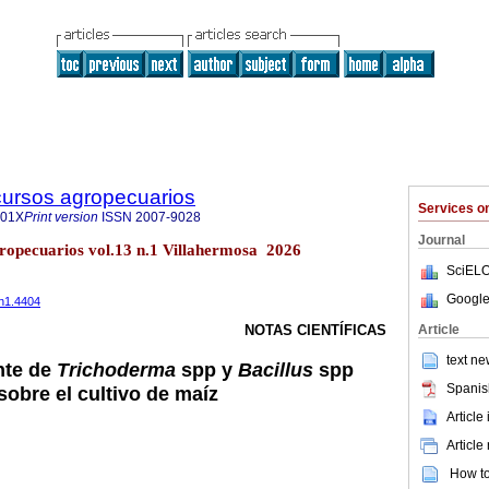
cursos agropecuarios
Services 
901X
Print version
ISSN
2007-9028
Journal
gropecuarios vol.13 n.1 Villahermosa 2026
SciELO
Google
3n1.4404
Article
NOTAS CIENTÍFICAS
text ne
ante de
Trichoderma
spp y
Bacillus
spp
Spanis
sobre el cultivo de maíz
Article
Article
How to 