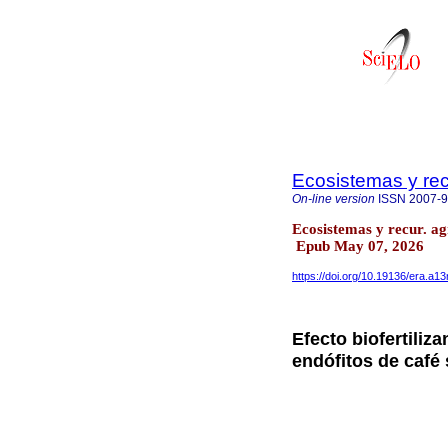
Ecosistemas y re
On-line version
ISSN
2007-
Ecosistemas y recur. a
Epub May 07, 2026
https://doi.org/10.19136/era.a1
Efecto biofertiliz
endófitos de café 