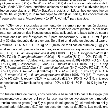
yloliquefaciens
(B49) y
Bacillus subtilis
(B17) donados por el Laboratorio de Bi
ACH, Sede Villa Corzo, endófitos aislados de raíces de café cultivadas bajo 
fueron esporuladas en PDA y
Bacillus
crecidas en LB, ambos géneros fuero
a Neubauer (Isolab) y un microscopio Axiolab (Carl Zeiss), las concentracion
6
8
-1
esporas/ml para
Trichoderma
y 1x10
UFC mL
para
Bacillus
.
neer 4039) fueron inoculadas al momento de la siembra por inmersión durant
1 m a una distancia entre surcos 60 cm y distancia entre plantas 25 cm divi
nto; se realizaron dos inoculaciones más, aplicando a la base tallo de cada 
6
-1
8
-1
centraciones de 1x10
esporas mL
para
Trichoderma
y 1x10
UFC mL
pa
 15 y 30 días después de la siembra. Se utilizó un diseño en bloques al azar c
-1
 la fórmula 142 N- 50 P- 110 K kg ha
(100% de fertilización química (FQ)) y c
lisis de suelo previo a la siembra; se utilizaron los siguientes tratamientos
um
(C1Ca) +
B. amyloliquefaciens
(B49) +100% FQ (3),
T
.
longibrachiatum
(C
 50% FQ (4),
T. longibrachiatum
(C1Ca) +
B. subtilis
(B17) + 100% FQ (5),
T.
 (6),
T. asperellum
(C3Moa) +
B. amyloliquefaciens
(B49) +100% FQ (7),
T. 
 50% FQ (8),
T. asperellum
(C3Moa) +
B. subtilis
(B17) + 100% FQ (9),
T. asp
0),
T. hamatum
(C10AOa) +
B. amyloliquefaciens
(B49) +100% FQ (11),
T. h
 50% FQ (12),
T. hamatum
(C10AOa) +
B. subtilis
(B17) + 100% FQ (13),
T. 
4),
T. reesei
(C11M) +
B. amyloliquefaciens
(B49) +100% FQ (15),
T. reesei
(
 50 % FQ (16),
T. reesei
(C11M) +
B. subtilis
(B17) + 100 % FQ (17), y
T. rees
-1
respondiendo FQ fertilización química 100% a 142 N - 50 P - 110 K kg ha
y 
-1
ha
).
on fueron altura de planta, considerando la base del tallo hasta la espiga (c
 rendimiento de grano se realizó en la fase final del cultivo siguiendo la meto
-1
l rendimiento de grano (t ha
) y el peso de mil granos (g), el rendimiento del 
eterminador (Motomco 919) con un peso de muestra de 250 g. Las mediciones