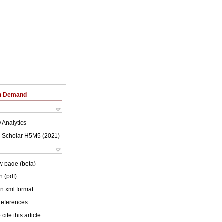
on Demand
 Analytics
 Scholar H5M5 (
2021
)
w page (beta)
h (pdf)
 in xml format
 references
cite this article