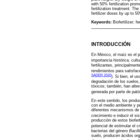
with 50% fertilization prom
fertilization treatment. The
fertilizer doses by up to 5
Keywords:
Biofertilizer; f
INTRODUCCIÓN
En México, el maíz es el p
importancia histórica, cult
fertilizantes, principalmen
rendimientos para satisfac
SADER 2020
). Si bien, el 
degradación de los suelos,
tóxicos; también, han alte
generada por parte de pató
En este sentido, los produ
con el medio ambiente y p
diferentes mecanismos de 
crecimiento e inducir el si
producción de estos biofer
potencial de estimular el c
bacterias del género
Bacill
suelo, producen ácidos org