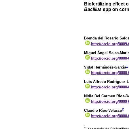
Biofertilizing effect
Bacillus
spp on corn 
Brenda del Rosario Sald
http://orcid.org/0009
Miguel Ángel Salas-Mari
http://orcid.org/0000
1
Vidal Hernández-García
http://orcid.org/0000
Luis Alfredo Rodríguez-
http://orcid.org/0000
Nidia Del Carmen Ríos-D
http://orcid.org/0009
2
Claudio Ríos-Velasco
http://orcid.org/0000
1