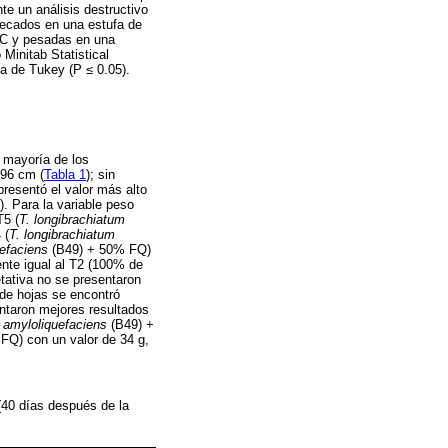
te un análisis destructivo
secados en una estufa de
°C y pesadas en una
Minitab Statistical
ba de Tukey (P ≤ 0.05).
a mayoría de los
 96 cm (
Tabla 1
); sin
esentó el valor más alto
). Para la variable peso
5 (
T. longibrachiatum
 (
T. longibrachiatum
efaciens
(B49) + 50% FQ)
ente igual al T2 (100% de
etativa no se presentaron
 de hojas se encontró
entaron mejores resultados
 amyloliquefaciens
(B49) +
FQ) con un valor de 34 g,
 (40 días después de la