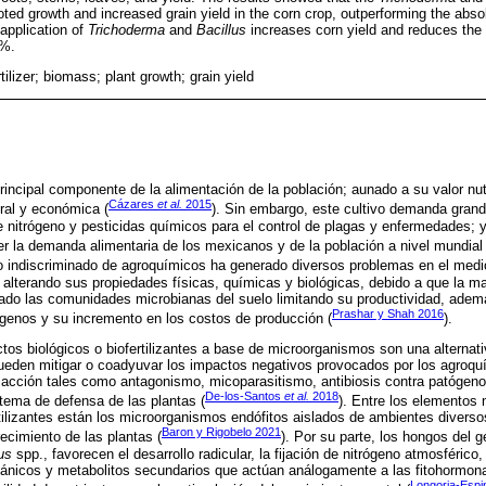
oted growth and increased grain yield in the corn crop, outperforming the abs
 application of
Trichoderma
and
Bacillus
increases corn yield and reduces the 
0%.
ertilizer; biomass; plant growth; grain yield
rincipal componente de la alimentación de la población; aunado a su valor nut
Cázares
et al.
2015
ural y económica (
). Sin embargo, este cultivo demanda gran
te nitrógeno y pesticidas químicos para el control de plagas y enfermedades; y
er la demanda alimentaria de los mexicanos y de la población a nivel mundial 
uso indiscriminado de agroquímicos ha generado diversos problemas en el med
 alterando sus propiedades físicas, químicas y biológicas, debido a que la m
rado las comunidades microbianas del suelo limitando su productividad, ademá
Prashar y Shah 2016
genos y su incremento en los costos de producción (
).
ctos biológicos o biofertilizantes a base de microorganismos son una alterna
ueden mitigar o coadyuvar los impactos negativos provocados por los agroqu
acción tales como antagonismo, micoparasitismo, antibiosis contra patógen
De-los-Santos
et al.
2018
stema de defensa de las plantas (
). Entre los elementos 
tilizantes están los microorganismos endófitos aislados de ambientes diversos
Baron y Rigobelo 2021
recimiento de las plantas (
). Por su parte, los hongos del 
us
spp., favorecen el desarrollo radicular, la fijación de nitrógeno atmosférico, 
ánicos y metabolitos secundarios que actúan análogamente a las fitohormonas
Longoria-Esp