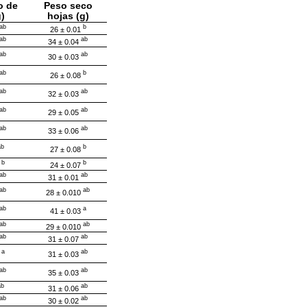
o de
Peso seco
g)
hojas (g)
ab
b
26 ± 0.01
ab
ab
34 ± 0.04
ab
ab
30 ± 0.03
ab
b
26 ± 0.08
ab
ab
32 ± 0.03
ab
ab
29 ± 0.05
ab
ab
33 ± 0.06
ab
b
27 ± 0.08
b
b
5
24 ± 0.07
ab
ab
31 ± 0.01
ab
ab
28 ± 0.010
ab
a
41 ± 0.03
ab
ab
29 ± 0.010
ab
ab
31 ± 0.07
a
ab
4
31 ± 0.03
ab
ab
35 ± 0.03
ab
ab
31 ± 0.06
ab
ab
30 ± 0.02