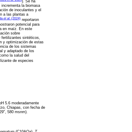
). Se ha
o, incrementa la biomasa
ación de inoculantes y el
n a las plantas a
ada
et al
. (2024)
reportaron
straron potencial para
ca en maíz. En este
gación sobre
fertilizantes sintéticos,
ón y optimización de estas
iencia de los sistemas
al y adaptado de los
 como la salud del
tilizante de especies
a, pH 5.6 moderadamente
rzo, Chiapas, con fecha de
' 29", 580 msnm).
 hamatum
(C10AOa),
T.