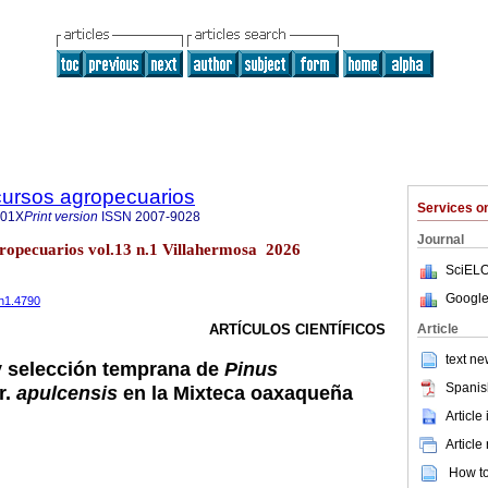
cursos agropecuarios
Services 
901X
Print version
ISSN
2007-9028
Journal
gropecuarios vol.13 n.1 Villahermosa 2026
SciELO
Google
3n1.4790
Article
ARTÍCULOS CIENTÍFICOS
text ne
y selección temprana de
Pinus
Spanis
r.
apulcensis
en la Mixteca oaxaqueña
Article
Article
How to 