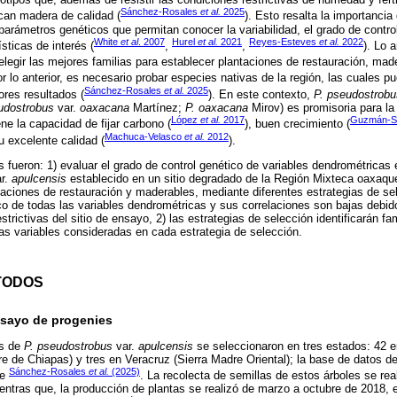
Sánchez-Rosales
et al.
2025
can madera de calidad (
). Esto resalta la importanci
arámetros genéticos que permitan conocer la variabilidad, el grado de control
White
et al
. 2007
Hurel
et al.
2021
Reyes-Esteves
et al.
2022
ísticas de interés (
,
,
). Lo a
 elegir las mejores familias para establecer plantaciones de restauración, mad
Por lo anterior, es necesario probar especies nativas de la región, las cuales p
Sánchez-Rosales
et al.
2025
res resultados (
). En este contexto,
P. pseudostrobu
udostrobus
var.
oaxacana
Martínez;
P. oaxacana
Mirov) es promisoria para l
López
et al.
2017
Guzmán-S
ene la capacidad de fijar carbono (
), buen crecimiento (
Machuca-Velasco
et al.
2012
 excelente calidad (
).
vos fueron: 1) evaluar el grado de control genético de variables dendrométrica
r.
apulcensis
establecido en un sitio degradado de la Región Mixteca oaxaque
taciones de restauración y maderables, mediante diferentes estrategias de se
ico de todas las variables dendrométricas y sus correlaciones son bajas debido
strictivas del sitio de ensayo, 2) las estrategias de selección identificarán fam
 las variables consideradas en cada estrategia de selección.
TODOS
nsayo de progenies
es de
P. pseudostrobus
var.
apulcensis
se seleccionaron en tres estados: 42 e
e de Chiapas) y tres en Veracruz (Sierra Madre Oriental); la base de datos de
Sánchez-Rosales
et al.
(2025)
de
. La recolecta de semillas de estos árboles se re
entras que, la producción de plantas se realizó de marzo a octubre de 2018, e