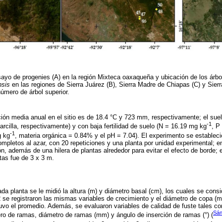
sayo de progenies (A) en la región Mixteca oaxaqueña y ubicación de los árb
nsis
en las regiones de Sierra Juárez (B), Sierra Madre de Chiapas (C) y Sierr
úmero de árbol superior.
ción media anual en el sitio es de 18.4 °C y 723 mm, respectivamente; el sue
-1
arcilla, respectivamente) y con baja fertilidad de suelo (N = 16.19 mg kg
, P
-1
g kg
, materia orgánica = 0.84% y el pH = 7.04). El experimento se estableci
mpletos al azar, con 20 repeticiones y una planta por unidad experimental; en
ón, además de una hilera de plantas alrededor para evitar el efecto de borde; 
tas fue de 3 x 3 m.
a planta se le midió la altura (m) y diámetro basal (cm), los cuales se con
2 se registraron las mismas variables de crecimiento y el diámetro de copa (m
uvo el promedio. Además, se evaluaron variables de calidad de fuste tales co
Sán
ro de ramas, diámetro de ramas (mm) y ángulo de inserción de ramas (°) (