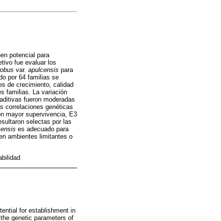
en potencial para
tivo fue evaluar los
robus
var.
apulcensis
para
o por 64 familias se
les de crecimiento, calidad
s familias. La variación
 aditivas fueron moderadas
as correlaciones genéticas
 con mayor supervivencia, E3
esultaron selectas por las
censis
es adecuado para
 en ambientes limitantes o
abilidad
ential for establishment in
 the genetic parameters of