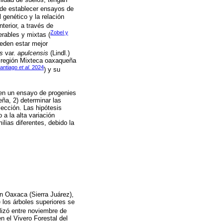
a de establecer ensayos de
 genético y la relación
nterior, a través de
Zobel y
erables y mixtas (
ueden estar mejor
s
var.
apulcensis
(Lindl.)
a región Mixteca oaxaqueña
antiago
et al.
2024
) y su
s en un ensayo de progenies
ña, 2) determinar las
lección. Las hipótesis
 a la alta variación
ilias diferentes, debido la
n Oaxaca (Sierra Juárez),
 los árboles superiores se
alizó entre noviembre de
n el Vivero Forestal del