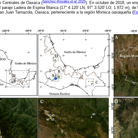
Sánchez-Rosales
et al.
2025
s Centrales de Oaxaca (
). En octubre de 2018, un en
el paraje Ladera de Espina Blanca (17° 4.120' LN, 97° 3.520' LO, 1 872 m), d
San Juan Tamazola, Oaxaca, perteneciente a la región Mixteca oaxaqueña (
Fi