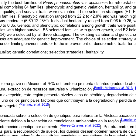
ntify the best families of
Pinus pseudostrobus
var.
apulcensis
for reforestatio
ial comprising 64 families, phenotypic and genetic variation, heritability, and 
m quality, and survival traits were evaluated. Three selection strategies (E1,
ng families. Phenotypic variation ranged from 22.2 to 42.9% and was much high
was moderate (6.69-12.25%). Individual heritability ranged from 0.06 to 0.26, 
10 to 0.35. Genetic and phenotypic correlations among growth traits were positi
lies with higher survival, E3 selected families with greater growth, and E2 ba
14) were selected by all three strategies. The existing variation and genetic c
nsis
are adequate for genetic improvement. The choice of selection strategy w
al under limiting environments or to the improvement of dendrometric traits for 
ality; genetic correlations; selection strategies; heritability
blema grave en México, el 76% del territorio presenta distintos grados de afe
Bonilla-Moheno
et al.
2013
ura, extracción de recursos naturales y urbanización (
,
 excepción, esta región presenta niveles altos de pérdida y degradación de s
s uno de los principales factores que contribuyen a la degradación y pérdida d
Martínez
et al.
2015
ra vegetal (
).
generada sobre la selección de genotipos para reforestar la Mixteca oaxaqueñ
Kapeller
e
iciente debido a la variación de condiciones ambientales en la región (
Reyes-Esteves
et al.
2022
interacción genotipo por ambiente (
). Por otra parte, en
as para la recuperación de suelos, los dueños desean obtener madera de calid
otipos que, además de resistir las condiciones restrictivas de humedad y fert