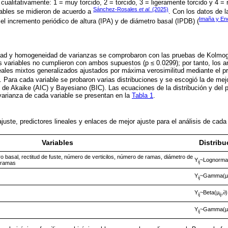
 cualitativamente: 1 = muy torcido, 2 = torcido, 3 = ligeramente torcido y 4 = 
Sánchez-Rosales
et al.
(2025)
riables se midieron de acuerdo a
. Con los datos de 
Imaña y En
el incremento periódico de altura (IPA) y de diámetro basal (IPDB) (
dad y homogeneidad de varianzas se comprobaron con las pruebas de Kolmo
 variables no cumplieron con ambos supuestos (p ≤ 0.0299); por tanto, los an
neales mixtos generalizados ajustados por máxima verosimilitud mediante el
). Para cada variable se probaron varias distribuciones y se escogió la de me
n de Akaike (AIC) y Bayesiano (BIC). Las ecuaciones de la distribución y del p
 varianza de cada variable se presentan en la
Tabla 1
.
ajuste, predictores lineales y enlaces de mejor ajuste para el análisis de cada
Variables
Distribu
o basal, rectitud de fuste, número de verticilos, número de ramas, diámetro de
Y
~Lognorma
ij
 ramas
Y
~Gamma(µ
ij
Y
~Beta(µ
,𝜕)
ij
ij
Y
~Gamma(µ
ij