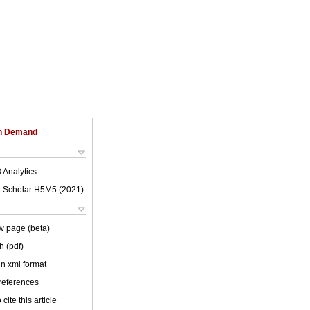
on Demand
 Analytics
 Scholar H5M5 (
2021
)
w page (beta)
h (pdf)
 in xml format
 references
cite this article