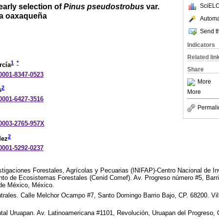
early selection of
Pinus pseudostrobus
var.
SciELO
ca oaxaqueña
Automat
Send th
Indicators
Related lin
1
*
rcía
Share
-0001-8347-0523
More
2
s
More
-0001-6427-3516
Permali
-0003-2765-957X
2
dez
-0001-5292-0237
stigaciones Forestales, Agrícolas y Pecuarias (INIFAP)-Centro Nacional de Inv
to de Ecosistemas Forestales (Cenid Comef). Av. Progreso número #5, Barri
de México, México.
rales. Calle Melchor Ocampo #7, Santo Domingo Barrio Bajo, CP. 68200. Vil
l Uruapan. Av. Latinoamericana #1101, Revolución, Uruapan del Progreso,