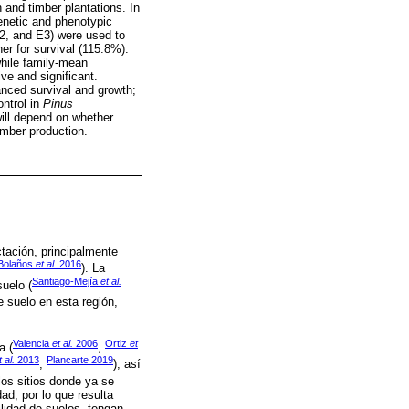
n and timber plantations. In
genetic and phenotypic
 E2, and E3) were used to
er for survival (115.8%).
while family-mean
ve and significant.
lanced survival and growth;
ontrol in
Pinus
ill depend on whether
timber production.
ctación, principalmente
Bolaños
et al.
2016
). La
Santiago-Mejía
et al.
uelo (
e suelo en esta región,
Valencia
et al.
2006
Ortiz
et
a (
,
t al.
2013
Plancarte 2019
,
); así
 los sitios donde ya se
ad, por lo que resulta
ilidad de suelos, tengan