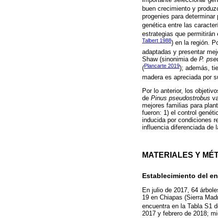
buen crecimiento y produz
progenies para determinar p
genética entre las caracter
estrategias que permitirán
Talbert 1988
) en la región. 
adaptadas y presentar mejo
Shaw (sinonimia de
P. pse
Plancarte 2019
(
); además, ti
madera es apreciada por su
Por lo anterior, los objeti
de
Pinus pseudostrobus
va
mejores familias para plan
fueron: 1) el control genét
inducida por condiciones re
influencia diferenciada de
MATERIALES Y MÉ
Establecimiento del e
En julio de 2017, 64 árbol
19 en Chiapas (Sierra Madr
encuentra en la Tabla S1 
2017 y febrero de 2018; mi