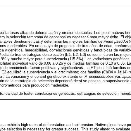
nta tasas altas de deforestación y erosión de suelos. Los pinos nativos tien
pero la selección temprana de genotipos es necesaria para mayor éxito. El obje
riables dendrométricas y determinar las mejores familias de
Pinus pseudost
iones maderables. En un ensayo de progenies de tres años de edad, conformad
ica y genética, heredabilidad, correlaciones genéticas y fenotípicas de variab
ediante tres estrategias de selección (E1, E2, E3) se identificaron las mejore
42.9% y mucho mayor para supervivencia (115.8%). Las variaciones genéticas
bilidad individual varió de 0.06 a 0.26 y de medias familias de 0.10 a 0.35. L
es de crecimiento fueron positivas y significativas. La E1 identificó familias
E2 equilibró la supervivencia y el crecimiento; dos familias (Chi04 y Jal14) r
ón. La variación y el control genético existente en
P. pseudostrobus
var.
apul
ón de la estrategia de selección dependerá de si se prioriza la supervivencia
endrométricos para producción maderable.
o; calidad de fuste; correlaciones genéticas; estrategias de selección; hered
a exhibits high rates of deforestation and soil erosion. Native pines have pot
otype selection is necessary for greater success. This study aimed to evaluate