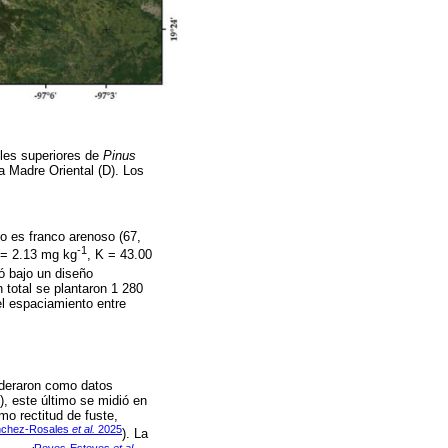
oles superiores de
Pinus
a Madre Oriental (D). Los
lo es franco arenoso (67,
-1
 = 2.13 mg kg
, K = 43.00
ó bajo un diseño
 total se plantaron 1 280
el espaciamiento entre
sideraron como datos
), este último se midió en
mo rectitud de fuste,
chez-Rosales
et al.
2025
). La
Reyes-Esteves
et al.