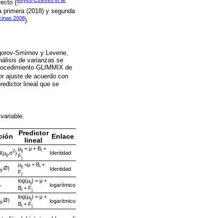
recto (
la primera (2018) y segunda
cinas 2008
).
gorov-Smirnov y Levene,
álisis de varianzas se
 procedimiento GLIMMIX de
jor ajuste de acuerdo con
redictor lineal que se
 variable.
Predictor
ción
Enlace
lineal
µ
= µ + B
+
ij
i
2
l(µ
,σ
)
Identidad
ij
F
j
µ
=µ + B
+
ij
i
,Ø)
Identidad
ij
F
j
log(µ
) = µ +
ij
,
logarítmico
B
+ F
i
j
log(µ
) = µ +
ij
,Ø)
logarítmico
ij
B
+ F
i
j