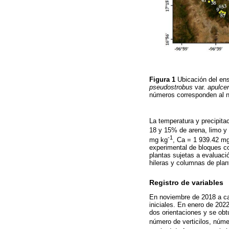
Figura 1
Ubicación del en
pseudostrobus
var.
apulce
números corresponden al n
La temperatura y precipita
18 y 15% de arena, limo y 
-1
mg kg
, Ca = 1 939.42 m
experimental de bloques co
plantas sujetas a evaluaci
hileras y columnas de plan
Registro de variables
En noviembre de 2018 a cad
iniciales. En enero de 202
dos orientaciones y se obt
número de verticilos, núme