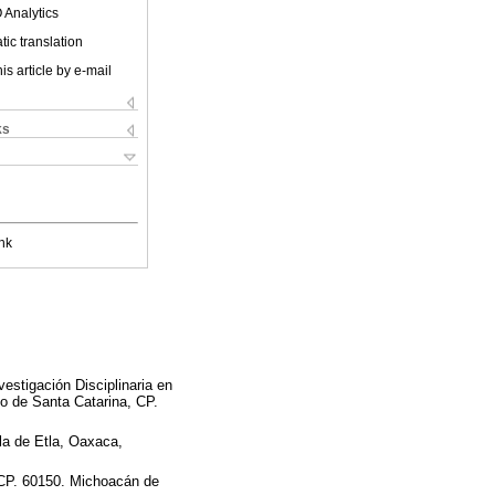
 Analytics
ic translation
is article by e-mail
ks
nk
estigación Disciplinaria en
o de Santa Catarina, CP.
la de Etla, Oaxaca,
 CP. 60150. Michoacán de