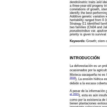
dendrometric traits and ide
a three-year-old progeny tr
correlations of growth, ste
identify the best-performi
Additive genetic variation 
heritability ranged from 0.
Strategy E1 identified fami
two families (Chi04 and Jal
pseudostrobus
var.
apulce
priority is given to surviv
Keywords:
Growth; stem qu
INTRODUCCIÓN
La deforestación es un pro
ocasionados por la agricult
Mixteca oaxaqueña no es la
2018
). La erosión hídrica e
debido a la escasa cobertu
A pesar de la información 
al.
2021
), esta es aún insuf
como por la existencia de 
tienen plantaciones exitos
importante seleccionar gen