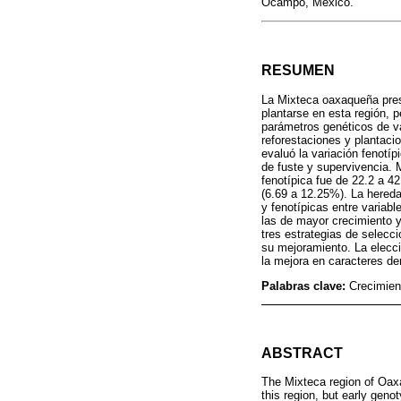
Ocampo, México.
RESUMEN
La Mixteca oaxaqueña prese
plantarse en esta región, 
parámetros genéticos de va
reforestaciones y plantac
evaluó la variación fenotíp
de fuste y supervivencia. M
fenotípica fue de 22.2 a 
(6.69 a 12.25%). La hereda
y fenotípicas entre variabl
las de mayor crecimiento y 
tres estrategias de selecci
su mejoramiento. La elecci
la mejora en caracteres d
Palabras clave:
Crecimient
ABSTRACT
The Mixteca region of Oaxac
this region, but early gen