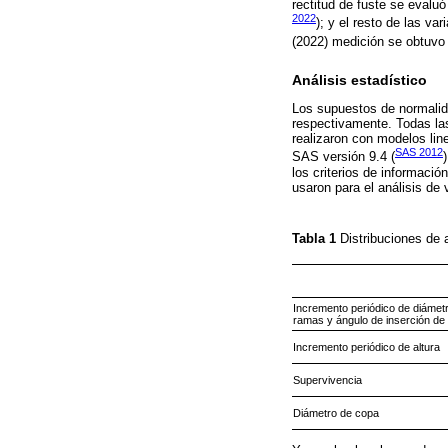
rectitud de fuste se evaluó
2022
); y el resto de las va
(2022) medición se obtuvo 
Análisis estadístico
Los supuestos de normali
respectivamente. Todas las
realizaron con modelos li
SAS 2012
SAS versión 9.4 (
los criterios de informació
usaron para el análisis de
Tabla 1
Distribuciones de 
Incremento periódico de diámetr
ramas y ángulo de inserción de
Incremento periódico de altura
Supervivencia
Diámetro de copa