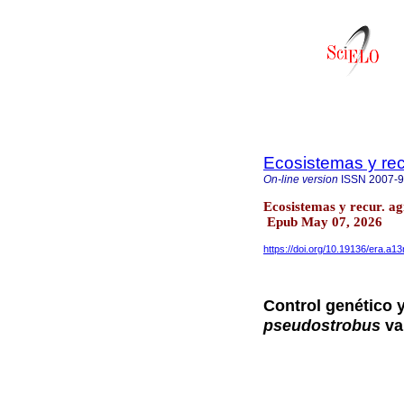
Ecosistemas y re
On-line version
ISSN
2007-
Ecosistemas y recur. a
Epub May 07, 2026
https://doi.org/10.19136/era.a1
Control genético 
pseudostrobus
va