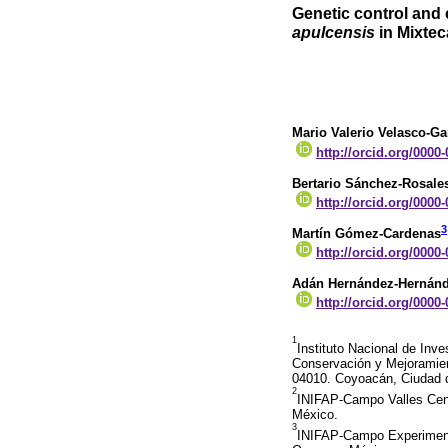
Genetic control and 
apulcensis
in Mixte
Mario Valerio Velasco-Ga
http://orcid.org/0000
Bertario Sánchez-Rosale
http://orcid.org/0000
3
Martín Gómez-Cardenas
http://orcid.org/0000
Adán Hernández-Hernán
http://orcid.org/0000
1
Instituto Nacional de Inve
Conservación y Mejoramien
04010. Coyoacán, Ciudad 
2
INIFAP-Campo Valles Cent
México.
3
INIFAP-Campo Experimenta