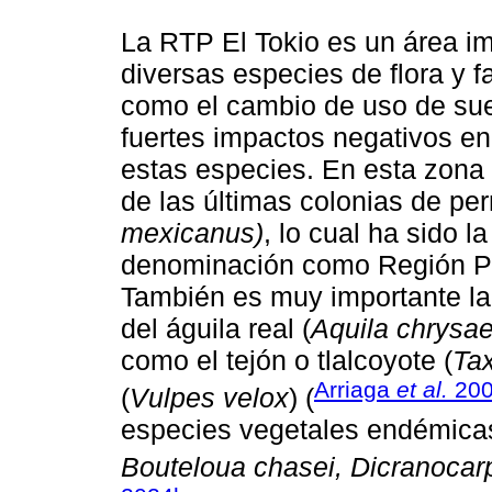
La RTP El Tokio es un área im
diversas especies de flora y f
como el cambio de uso de sue
fuertes impactos negativos en 
estas especies. En esta zona
de las últimas colonias de perr
mexicanus)
, lo cual ha sido l
denominación como Región Pri
También es muy importante la
del águila real (
Aquila chrysa
como el tejón o tlalcoyote (
Tax
Arriaga
et al.
20
(
Vulpes velox
) (
especies vegetales endémic
Bouteloua chasei, Dicranocar