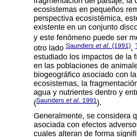
fragmentación del paisaje, la c
ecosistemas en pequeños rem
perspectiva ecosistémica, est
existente en un conjunto disc
y este fenómeno puede ser med
Saunders
et al
. (1991)
otro lado
,
estudiado los impactos de la 
en las poblaciones de animale
biogeográfico asociado con la
ecosistemas, la fragmentación 
agua y nutrientes dentro y en
Saunders
et al
. 1991
(
).
Generalmente, se considera qu
asociada con efectos adverso
cuales alteran de forma signi