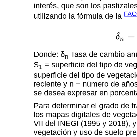
interés, que son los pastizales 
FAO
utilizando la fórmula de la
=
δ
n
δ
n
=
S
2
S
1
1
Donde: δ
Tasa de cambio anu
n
S
= superficie del tipo de veg
1
superficie del tipo de vegetac
reciente y n = número de años
se desea expresar en porcenta
Para determinar el grado de fr
los mapas digitales de vegetac
VII del INEGI (1995 y 2018), y
vegetación y uso de suelo pre