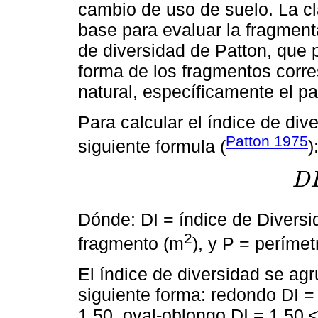
cambio de uso de suelo. La c
base para evaluar la fragment
de diversidad de Patton, que p
forma de los fragmentos corre
natural, específicamente el pas
Para calcular el índice de dive
Patton 1975
siguiente formula (
)
D
D
I
=
P
Dónde: DI = índice de Diversi
2
fragmento (m
), y P = períme
El índice de diversidad se agr
siguiente forma: redondo DI =
1.50, oval-oblongo DI = 1.50 ≤