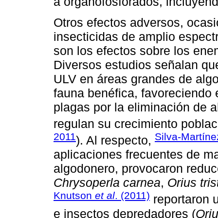
a organofosforados, incluyend
Otros efectos adversos, ocasi
insecticidas de amplio espect
son los efectos sobre los en
Diversos estudios señalan que
ULV en áreas grandes de algo
fauna benéfica, favoreciendo 
plagas por la eliminación de
regulan su crecimiento poblac
2011
Silva-Martínez
). Al respecto,
aplicaciones frecuentes de ma
algodonero, provocaron reduc
Chrysoperla carnea
,
Orius tris
Knutson
et al
. (2011)
reportaron u
e insectos depredadores (
Ori