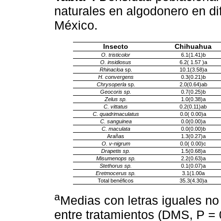
naturales en algodonero en di
México.
Insecto
Chihuahua
O. tristicolor
6.1(1.41)b
O. insidiosus
6.2( 1.57 )a
Rhinacloa
sp.
10.1(3.58)a
H. convergens
0.3(0.21)b
Chrysoperla
sp.
2.0(0.64)ab
Geocoris sp.
0.7(0.25)b
Zelus sp.
1.0(0.38)a
C. vittatus
0.2(0.11)ab
C. quadrimaculatus
0.0( 0.00)a
C. sanguinea
0.0(0.00)a
C. maculata
0.0(0.00)b
Arañas
1.3(0.27)a
O. v-nigrum
0.0( 0.00)c
Drapetis sp.
1.5(0.68)a
Misumenops sp.
2.2(0.63)a
Stethorus sp.
0.1(0.07)a
Eretmocerus sp.
3.1(1.00a
Total benéficos
35.3(4.30)a
a
Medias con letras iguales no
entre tratamientos (DMS, P = 