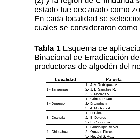
(2) y la región de Chihuahua s
estado fue declarado como zon
En cada localidad se seleccio
cuales se consideraron como 
Tabla 1
Esquema de aplicacio
Binacional de Erradicación de
productoras de algodón del n
Localidad
Parcela
1.- J. A. Rodríguez V.
1.- Tamaulipas
2.- J. E. Sánchez R.
3.- V. Morales V.
1.- Gómez Palacio
2.- Durango
2.- Brttingham
3.- A. Martínez A.
1.- El Fénix
3.- Coahuila
2.- E. Dolores
3.- E. Concordia
1.- Guadalupe Bolívar
4.- Chihuahua
2.- Octavio Flores
3.- Ma. Del S. Rdz.