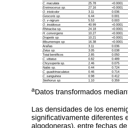
C. maculata
25.78
<0.0001
Eretmocerus sp.
27.16
<0.0001
O. tristicolor
3.11
0.036
Geocoris sp.
6.44
0.001
O. v-nigrum
5.53
0.003
O. insidiosus
40.99
<0.0001
Rhinacloa
sp.
24.18
<0.0001
H. convergens
10.27
<0.0001
Drapetis sp.
10.21
<0.0001
Misumenops sp.
16.38
<0.0001
Arañas
3.11
0.036
Zelus sp.
3.05
0.038
Total benéficos
2.85
0.050
C. vittatus
0.82
0.489
Chrysoperla
sp.
2.46
0.075
Nabis
sp.
0.44
0.724
C. quadrimaculatus
0.46
0.714
C. sanguinea
0.98
0.412
Stethorus sp.
1.10
0.359
a
Datos transformados mediante
Las densidades de los enemig
significativamente diferentes 
algodoneras), entre fechas de