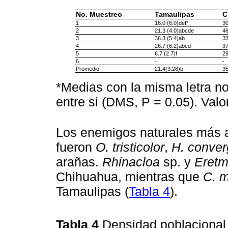
No. Muestreo
Tamaulipas
C
1
16.0 (6.0)def*
30
2
21.3 (4.0)abcde
46
3
36.3 (5.4)ab
33
4
26.7 (6.2)abcd
37
5
6.7 (2.7)f
29
6
-
-
Promedio
21.4(3.28)b
35
*Medias con la misma letra no
entre si (DMS, P = 0.05). Valo
Los enemigos naturales más a
fueron
O. tristicolor
,
H. conve
arañas.
Rhinacloa
sp. y
Eretm
Chihuahua, mientras que
C. 
Tamaulipas (
Tabla 4
).
Tabla 4
Densidad poblacional