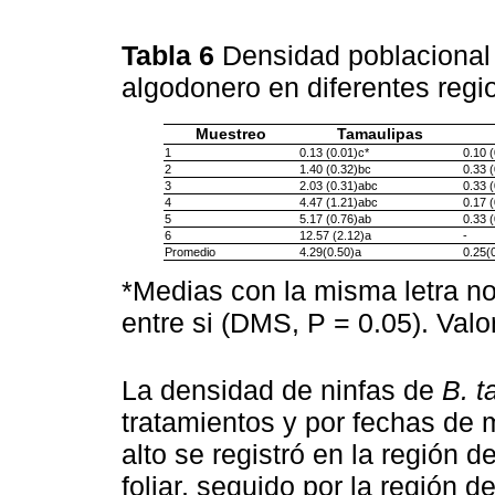
Tabla 6
Densidad poblacional
algodonero en diferentes reg
Muestreo
Tamaulipas
1
0.13 (0.01)c*
0.10 (
2
1.40 (0.32)bc
0.33 (
3
2.03 (0.31)abc
0.33 (
4
4.47 (1.21)abc
0.17 (
5
5.17 (0.76)ab
0.33 (
6
12.57 (2.12)a
-
Promedio
4.29(0.50)a
0.25(
*Medias con la misma letra no
entre si (DMS, P = 0.05). Valo
La densidad de ninfas de
B. t
tratamientos y por fechas de 
alto se registró en la región 
foliar, seguido por la región