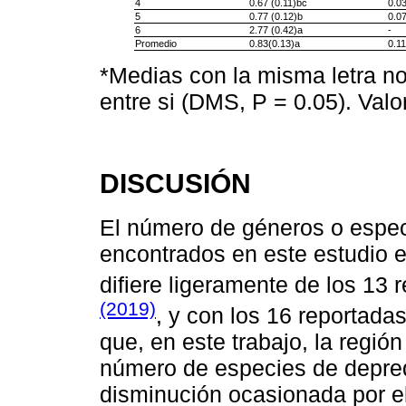
4
0.67 (0.11)bc
0.03
5
0.77 (0.12)b
0.07
6
2.77 (0.42)a
-
Promedio
0.83(0.13)a
0.11
*Medias con la misma letra no
entre si (DMS, P = 0.05). Valo
DISCUSIÓN
El número de géneros o espe
encontrados en este estudio e
difiere ligeramente de los 13 
(2019)
, y con los 16 reportada
que, en este trabajo, la regi
número de especies de depred
disminución ocasionada por e