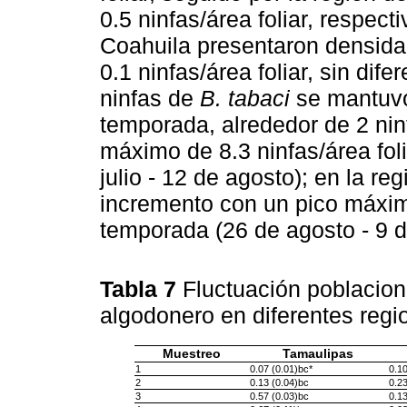
0.5 ninfas/área foliar, respec
Coahuila presentaron densida
0.1 ninfas/área foliar, sin dif
ninfas de
B. tabaci
se mantuvo
temporada, alrededor de 2 nin
máximo de 8.3 ninfas/área folia
julio - 12 de agosto); en la r
incremento con un pico máximo 
temporada (26 de agosto - 9 d
Tabla 7
Fluctuación poblacion
algodonero en diferentes reg
Muestreo
Tamaulipas
1
0.07 (0.01)bc*
0.10
2
0.13 (0.04)bc
0.23
3
0.57 (0.03)bc
0.13