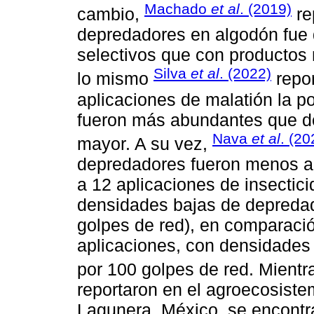
Machado
et al
. (2019)
cambio,
re
depredadores en algodón fue 
selectivos que con productos 
Silva
et al
. (2022)
lo mismo
repo
aplicaciones de malatión la 
fueron más abundantes que do
Nava
et al
. (20
mayor. A su vez,
depredadores fueron menos a
a 12 aplicaciones de insectic
densidades bajas de depredado
golpes de red), en comparació
aplicaciones, con densidades 
por 100 golpes de red. Mient
reportaron en el agroecosist
Lagunera, México, se encontr