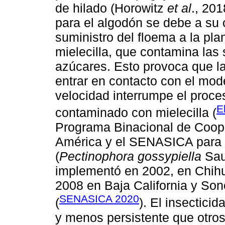
de hilado (Horowitz
et al
., 20
para el algodón se debe a su 
suministro del floema a la pla
mielecilla, que contamina las 
azúcares. Esto provoca que la
entrar en contacto con el mod
velocidad interrumpe el proce
E
contaminado con mielecilla (
Programa Binacional de Coop
América y el SENASICA para l
(
Pectinophora gossypiella
Saun
implementó en 2002, en Chih
2008 en Baja California y So
SENASICA 2020
(
). El insectici
y menos persistente que otros