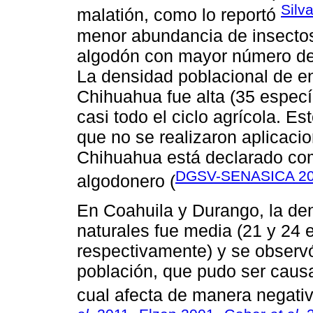
Silv
malatión, como lo reportó
menor abundancia de insectos
algodón con mayor número de 
La densidad poblacional de e
Chihuahua fue alta (35 espec
casi todo el ciclo agrícola. E
que no se realizaron aplicaci
Chihuahua está declarado com
DGSV-SENASICA 2
algodonero (
En Coahuila y Durango, la de
naturales fue media (21 y 24
respectivamente) y se observ
población, que pudo ser causa
cual afecta de manera negativ