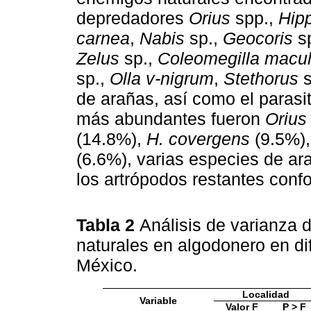
depredadores
Orius
spp.,
Hip
carnea
,
Nabis
sp.,
Geocoris
s
Zelus
sp.,
Coleomegilla macul
sp.,
Olla v-nigrum
,
Stethorus
s
de arañas, así como el parasi
más abundantes fueron
Orius
(14.8%),
H. covergens
(9.5%)
(6.6%), varias especies de ar
los artrópodos restantes conf
Tabla 2
Análisis de varianza
naturales en algodonero en di
México.
Localidad
Variable
Valor F
P > F