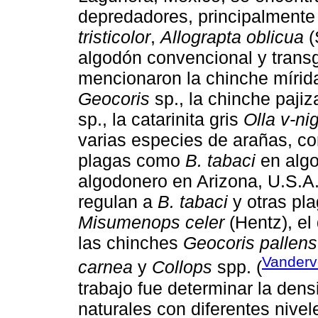
depredadores, principalment
tristicolor
,
Allograpta oblicua
(
algodón convencional y trans
mencionaron la chinche míri
Geocoris
sp., la chinche paji
sp., la catarinita gris
Olla v-ni
varias especies de arañas, c
plagas como
B. tabaci
en algo
algodonero en Arizona, U.S.A.
regulan a
B. tabaci
y otras pla
Misumenops celer
(Hentz), el
las chinches
Geocoris pallens
Vander
carnea
y
Collops
spp. (
trabajo fue determinar la den
naturales con diferentes nive