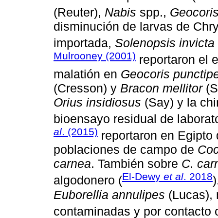
(Reuter),
Nabis
spp.,
Geocori
disminución de larvas de Chr
importada,
Solenopsis invicta
Mulrooney (2001)
reportaron el e
malatión en
Geocoris punctip
(Cresson) y
Bracon mellitor
(S
Orius insidiosus
(Say) y la ch
bioensayo residual de laborato
al
. (2015)
reportaron en Egipto 
poblaciones de campo de
Coc
carnea
. También sobre
C. car
El-Dewy
et al
. 2018
algodonero (
)
Euborellia annulipes
(Lucas), 
contaminadas y por contacto 