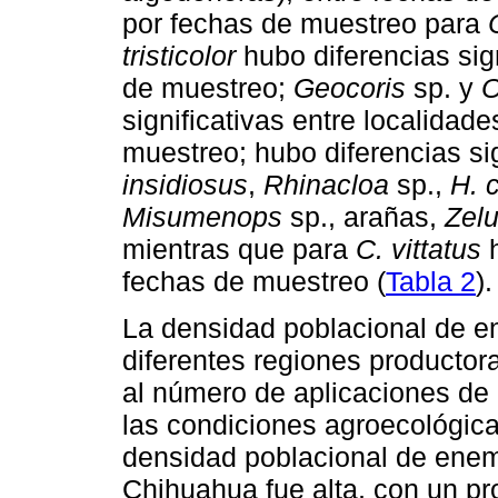
por fechas de muestreo para
tristicolor
hubo diferencias sign
de muestreo;
Geocoris
sp. y
O
significativas entre localidade
muestreo; hubo diferencias sig
insidiosus
,
Rhinacloa
sp.,
H. 
Misumenops
sp., arañas,
Zel
mientras que para
C. vittatus
h
fechas de muestreo (
Tabla 2
).
La densidad poblacional de en
diferentes regiones producto
al número de aplicaciones de 
las condiciones agroecológica
densidad poblacional de enemi
Chihuahua fue alta, con un p