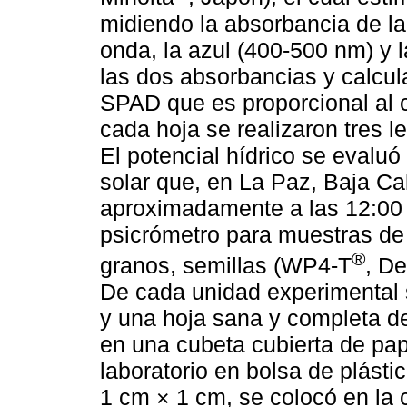
midiendo la absorbancia de la
onda, la azul (400-500 nm) y l
las dos absorbancias y calcul
SPAD que es proporcional al co
cada hoja se realizaron tres l
El potencial hídrico se evaluó
solar que, en La Paz, Baja Ca
aproximadamente a las 12:00 h
psicrómetro para muestras de s
®
granos, semillas (WP4-T
, D
De cada unidad experimental s
y una hoja sana y completa d
en una cubeta cubierta de pape
laboratorio en bolsa de plásti
1 cm × 1 cm, se colocó en la c