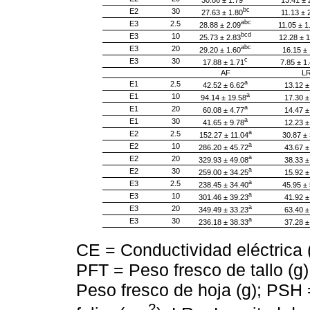
bc
E2
30
27.63 ± 1.80
11.13 ± 
abc
E3
2.5
28.88 ± 2.09
11.05 ± 1
bcd
E3
10
25.73 ± 2.83
12.28 ± 1
abc
E3
20
29.20 ± 1.60
16.15 ± 
c
E3
30
17.88 ± 1.71
7.85 ± 1
AF
L
a
E1
2.5
42.52 ± 6.62
13.12 ±
a
E1
10
94.14 ± 19.58
17.30 ±
a
E1
20
60.08 ± 4.77
14.47 ±
a
E1
30
41.65 ± 9.78
12.23 ±
a
E2
2.5
152.27 ± 11.04
30.87 ± 
a
E2
10
286.20 ± 45.72
43.67 ±
a
E2
20
329.93 ± 49.08
38.33 ±
a
E2
30
259.00 ± 34.25
15.92 ±
a
E3
2.5
238.45 ± 34.40
45.95 ± 
a
E3
10
301.46 ± 39.23
41.92 ±
a
E3
20
349.49 ± 33.23
63.40 ±
a
E3
30
236.18 ± 38.33
37.28 ±
CE = Conductividad eléctrica
PFT = Peso fresco de tallo (g
Peso fresco de hoja (g); PSH 
2