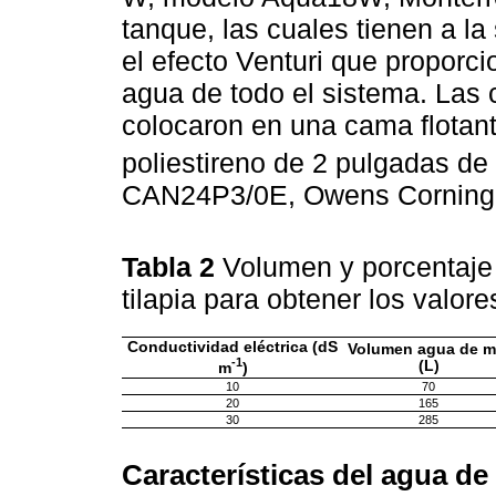
tanque, las cuales tienen a la
el efecto Venturi que proporc
agua de todo el sistema. Las c
colocaron en una cama flotant
poliestireno de 2 pulgadas d
CAN24P3/0E, Owens Corning,
Tabla 2
Volumen y porcentaje
tilapia para obtener los valor
Conductividad eléctrica (dS
Volumen agua de m
-1
(L)
m
)
10
70
20
165
30
285
Características del agua de