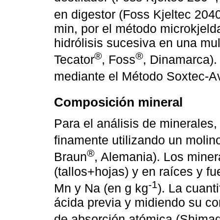
en digestor (Foss Kjeltec 204
min, por el método microkjelda
hidrólisis sucesiva en una mul
®
®
Tecator
, Foss
, Dinamarca).
mediante el Método Soxtec-Av
Composición mineral
Para el análisis de minerales
finamente utilizando un molin
®
Braun
, Alemania). Los miner
(tallos+hojas) y en raíces y fu
-1
Mn y Na (en g kg
). La cuant
ácida previa y midiendo su c
de absorción atómica (Shima