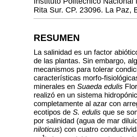
Instituto Politécnico Naciona
Rita Sur. CP. 23096. La Paz, B
RESUMEN
La salinidad es un factor abiótic
de las plantas. Sin embargo, al
mecanismos para tolerar condici
características morfo-fisiológic
minerales en
Suaeda edulis
Flor
realizó en un sistema hidropónic
completamente al azar con arregl
ecotipos de
S. edulis
que se som
por salinidad (agua de mar dilu
niloticus
) con cuatro conductivid
-1