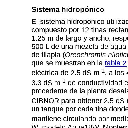
Sistema hidropónico
El sistema hidropónico utilizad
compuesto por 12 tinas rectang
1.25 m de largo y ancho, resp
500 L de una mezcla de agua 
de tilapia (
Oreochromis nilotic
que se muestran en la
tabla 2
-1
eléctrica de 2.5 dS m
, a los
-1
3.3 dS m
de conductividad e
procedente de la planta desa
CIBNOR para obtener 2.5 dS
un tanque por cada tina dond
mantiene circulando por med
W, modelo Aqua18W, Monterre