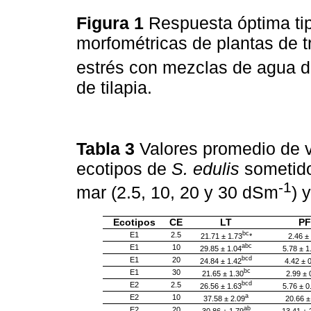
Figura 1
Respuesta óptima tip
morfométricas de plantas de t
estrés con mezclas de agua d
de tilapia.
Tabla 3
Valores promedio de v
ecotipos de
S. edulis
sometido
-1
mar (2.5, 10, 20 y 30 dSm
) 
Ecotipos
CE
LT
PF
bc
E1
2.5
21.71 ± 1.73
*
2.46 ±
abc
E1
10
29.85 ± 1.04
5.78 ± 1
bcd
E1
20
24.84 ± 1.42
4.42 ± 
bc
E1
30
21.65 ± 1.30
2.99 ± 
bcd
E2
2.5
26.56 ± 1.63
5.76 ± 0
a
E2
10
37.58 ± 2.09
20.66 ±
ab
E2
20
30.86 ± 1.79
13.41 ± 