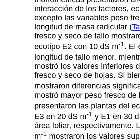
interacción de los factores, e
excepto las variables peso fre
longitud de masa radicular (
Ta
fresco y seco de tallo mostra
-1
ecotipo E2 con 10 dS m
. El
longitud de tallo menor, mient
mostró los valores inferiores 
fresco y seco de hojas. Si bie
mostraron diferencias signific
mostró mayor peso fresco de 
presentaron las plantas del e
-1
E3 en 20 dS m
y E1 en 30 
área foliar, respectivamente. 
-1
m
mostraron los valores supe