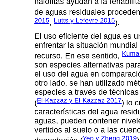
halófitas ayudan a la rehabil
de aguas residuales procedent
2015
Lutts y Lefevre 2015
,
).
El uso eficiente del agua es 
enfrentar la situación mundial
Kuma
recurso. En ese sentido,
son especies alternativas para
el uso del agua en comparació
otro lado, se han utilizado m
especies a través de técnicas
El-Kazzaz y El-Kazzaz 2017
(
) lo 
características del agua resid
aguas, pueden contener nivel
vertidos al suelo o a las cue
Yep y Zheng 2019