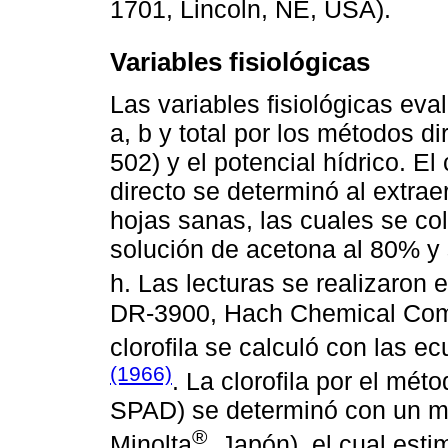
1701, Lincoln, NE, USA).
Variables fisiológicas
Las variables fisiológicas eva
a, b y total por los métodos d
502) y el potencial hídrico. El
directo se determinó al extrae
hojas sanas, las cuales se c
solución de acetona al 80% y
h. Las lecturas se realizaron
DR-3900, Hach Chemical Com
clorofila se calculó con las 
(1966)
. La clorofila por el mét
SPAD) se determinó con un me
®
Minolta
, Japón), el cual esti