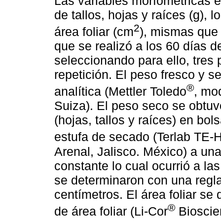
Las variables morfométricas e
de tallos, hojas y raíces (g), l
2
área foliar (cm
), mismas que 
que se realizó a los 60 días d
seleccionando para ello, tres 
repetición. El peso fresco y 
®
analítica (Mettler Toledo
, mo
Suiza). El peso seco se obtuvo
(hojas, tallos y raíces) en bo
estufa de secado (Terlab TE-
Arenal, Jalisco. México) a un
constante lo cual ocurrió a las
se determinaron con una regl
centímetros. El área foliar se
®
de área foliar (Li-Cor
Bioscie