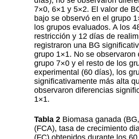
7×0, 6×1 y 5×2. El valor de B
bajo se observó en el grupo 1
los grupos evaluados. A los 4
restricción y 12 días de reali
registraron una BG significat
grupo 1×1. No se observaron di
grupo 7×0 y el resto de los gr
experimental (60 días), los 
significativamente más alta q
observaron diferencias signifi
1×1.
Tabla 2
Biomasa ganada (BG, g
(FCA), tasa de crecimiento dia
(FC) obtenidos durante los 60