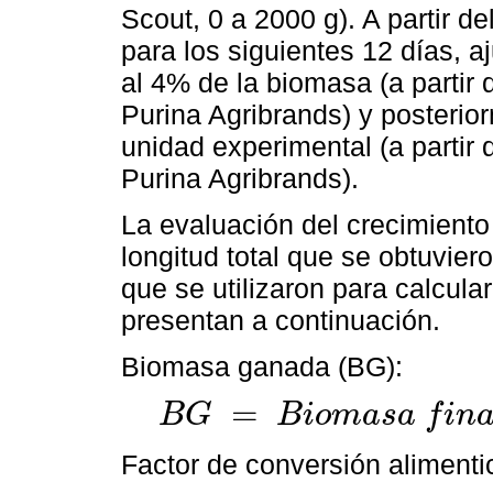
Scout, 0 a 2000 g). A partir d
para los siguientes 12 días, 
al 4% de la biomasa (a partir 
Purina Agribrands) y posterio
unidad experimental (a partir 
Purina Agribrands).
La evaluación del crecimiento
longitud total que se obtuvier
que se utilizaron para calcula
presentan a continuación.
Biomasa ganada (BG):
=
B
G
B
i
o
m
a
s
a
f
i
n
B
G
=
B
i
o
m
a
s
a
f
i
n
a
l
(
g
)
-
B
i
o
m
a
s
a
i
n
i
c
i
a
l
(
g
)
Factor de conversión alimenti