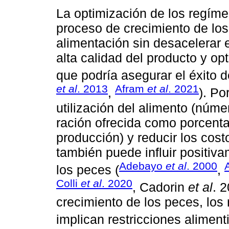
La optimización de los regíme
proceso de crecimiento de los
alimentación sin desacelerar e
alta calidad del producto y op
que podría asegurar el éxito de
et al
. 2013
Afram
et al
. 2021
,
). Po
utilización del alimento (núme
ración ofrecida como porcenta
producción) y reducir los cost
también puede influir positiv
Adebayo
et al
. 2000
los peces (
,
Colli
et al
. 2020
, Cadorin
et al
. 
crecimiento de los peces, los
implican restricciones alimen