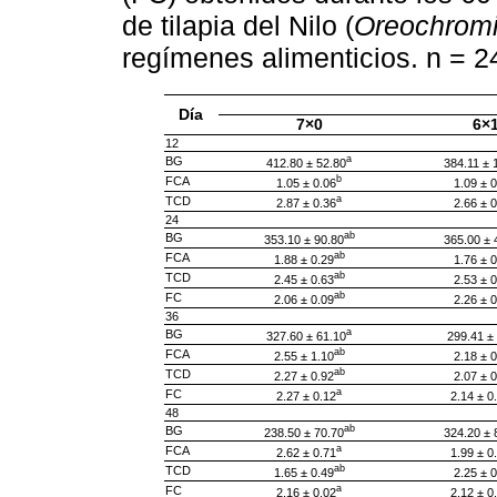
de tilapia del Nilo (
Oreochromis
regímenes alimenticios. n = 2
Día
7×0
6×
12
a
BG
412.80 ± 52.80
384.11 ± 
b
FCA
1.05 ± 0.06
1.09 ± 0
a
TCD
2.87 ± 0.36
2.66 ± 0
24
ab
BG
353.10 ± 90.80
365.00 ± 
ab
FCA
1.88 ± 0.29
1.76 ± 0
ab
TCD
2.45 ± 0.63
2.53 ± 0
ab
FC
2.06 ± 0.09
2.26 ± 0
36
a
BG
327.60 ± 61.10
299.41 ±
ab
FCA
2.55 ± 1.10
2.18 ± 0
ab
TCD
2.27 ± 0.92
2.07 ± 0
a
FC
2.27 ± 0.12
2.14 ± 0
48
ab
BG
238.50 ± 70.70
324.20 ± 
a
FCA
2.62 ± 0.71
1.99 ± 0
ab
TCD
1.65 ± 0.49
2.25 ± 0
a
FC
2.16 ± 0.02
2.12 ± 0