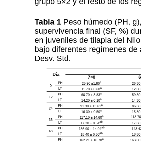
grupo 5×2 y el resto de los re
Tabla 1
Peso húmedo (PH, g), l
supervivencia final (SF, %) d
en juveniles de tilapia del Nilo
bajo diferentes regímenes de 
Desv. Std.
Día
7×0
6
a
PH
25.90 ±1.80
26.30
0
a
LT
11.70 ± 0.60
12.00
a
PH
60.70 ± 3.83
59.30
12
a
LT
14.20 ± 0.10
14.30
a
PH
91.30 ± 13.61
86.60
24
a
LT
16.30 ± 0.50
15.80
a
PH
113.70
117.10 ± 14.60
36
ab
LT
17.30 ± 0.51
17.60
ab
PH
136.90 ± 14.94
143.4
48
ab
LT
18.40 ± 0.50
18.80
a
PH
162.21 ± 10.70
163.00