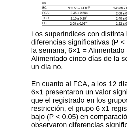
60
b
BG
303.50 ± 41.80
346.00 ± 
FCA
2.35 ± 0.50a
2.08 ± 0
b
TCD
2.10 ± 0.29
2.40 ± 0
ab
FC
2.09 ± 0.05
2.22 ± 0
Los superíndices con distinta 
diferencias significativas (P 
la semana, 6×1 = Alimentado 
Alimentado cinco días de la s
un día no.
En cuanto al FCA, a los 12 día
6×1 presentaron un valor sign
que el registrado en los grupo
restricción, el grupo 6 x1 reg
bajo (P < 0.05) en comparació
observaron diferencias signifi