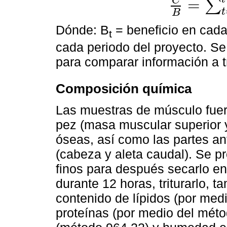
C
=
∑
C
B
=
∑
t
=
1
t
c
t
/
∑
t
=
1
t
t
B
Dónde: B
= beneficio en cada
t
cada periodo del proyecto. S
para comparar información a 
Composición química
Las muestras de músculo fuero
pez (masa muscular superior y
óseas, así como las partes ant
(cabeza y aleta caudal). Se pr
finos para después secarlo e
durante 12 horas, triturarlo, t
contenido de lípidos (por med
proteínas (por medio del méto