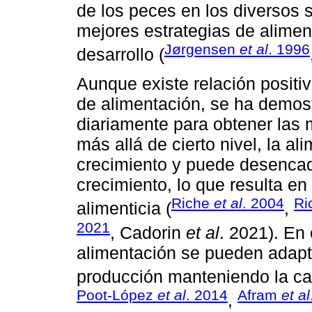
de los peces en los diversos 
mejores estrategias de alimen
Jørgensen
et al
. 1996
desarrollo (
Aunque existe relación positiv
de alimentación, se ha demos
diariamente para obtener las
más allá de cierto nivel, la a
crecimiento y puede desencad
crecimiento, lo que resulta e
Riche
et al
. 2004
Ri
alimenticia (
,
2021
, Cadorin
et al
. 2021). En 
alimentación se pueden adapt
producción manteniendo la cal
Poot-López
et al
. 2014
Afram
et al
,