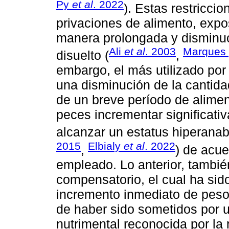
Py
et al
. 2022
). Estas restricci
privaciones de alimento, expo
manera prolongada y disminuc
Ali
et al
. 2003
Marques 
disuelto (
,
embargo, el más utilizado por
una disminución de la cantid
de un breve período de alimen
peces incrementar significativ
alcanzar un estatus hiperanab
2015
Elbialy
et al
. 2022
,
) de acue
empleado. Lo anterior, tambi
compensatorio, el cual ha sid
incremento inmediato de peso
de haber sido sometidos por u
nutrimental reconocida por la