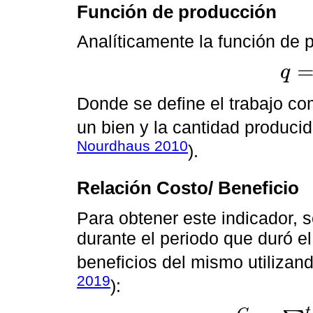
Función de producción
Analíticamente la función de
q
q
=
f
(
L
,
Donde se define el trabajo co
un bien y la cantidad producid
Nourdhaus 2010
).
Relación Costo/ Beneficio
Para obtener este indicador, s
durante el periodo que duró el
beneficios del mismo utilizand
2019
):
t