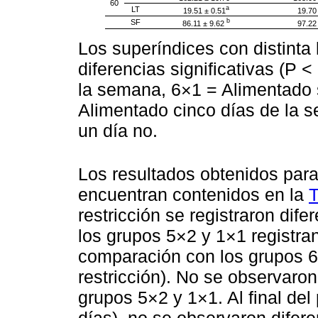
60
a
LT
19.51 ± 0.51
19.70
b
SF
86.11 ± 9.62
97.22
Los superíndices con distinta 
diferencias significativas (P 
la semana, 6×1 = Alimentado 
Alimentado cinco días de la s
un día no.
Los resultados obtenidos para
encuentran contenidos en la
T
restricción se registraron dife
los grupos 5×2 y 1×1 registr
comparación con los grupos 6×
restricción). No se observaron 
grupos 5×2 y 1×1. Al final del 
días), no se observaron difere