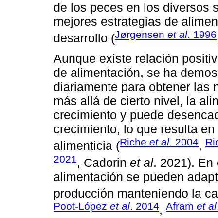
de los peces en los diversos 
mejores estrategias de alimen
Jørgensen
et al
. 1996
desarrollo (
Aunque existe relación positiv
de alimentación, se ha demos
diariamente para obtener las
más allá de cierto nivel, la a
crecimiento y puede desencad
crecimiento, lo que resulta e
Riche
et al
. 2004
Ri
alimenticia (
,
2021
, Cadorin
et al
. 2021). En 
alimentación se pueden adapt
producción manteniendo la cal
Poot-López
et al
. 2014
Afram
et al
,