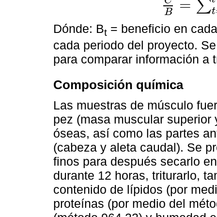
C
=
∑
C
B
=
∑
t
=
1
t
c
t
/
∑
t
=
1
t
t
B
Dónde: B
= beneficio en cada
t
cada periodo del proyecto. S
para comparar información a 
Composición química
Las muestras de músculo fuero
pez (masa muscular superior y
óseas, así como las partes ant
(cabeza y aleta caudal). Se pr
finos para después secarlo e
durante 12 horas, triturarlo, t
contenido de lípidos (por med
proteínas (por medio del méto