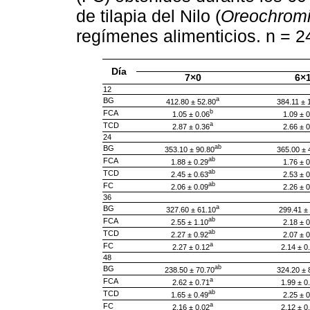
de tilapia del Nilo (
Oreochromis
regímenes alimenticios. n = 2
Día
7×0
6×
12
a
BG
412.80 ± 52.80
384.11 ± 
b
FCA
1.05 ± 0.06
1.09 ± 0
a
TCD
2.87 ± 0.36
2.66 ± 0
24
ab
BG
353.10 ± 90.80
365.00 ± 
ab
FCA
1.88 ± 0.29
1.76 ± 0
ab
TCD
2.45 ± 0.63
2.53 ± 0
ab
FC
2.06 ± 0.09
2.26 ± 0
36
a
BG
327.60 ± 61.10
299.41 ±
ab
FCA
2.55 ± 1.10
2.18 ± 0
ab
TCD
2.27 ± 0.92
2.07 ± 0
a
FC
2.27 ± 0.12
2.14 ± 0
48
ab
BG
238.50 ± 70.70
324.20 ± 
a
FCA
2.62 ± 0.71
1.99 ± 0
ab
TCD
1.65 ± 0.49
2.25 ± 0
a
FC
2.16 ± 0.02
2.12 ± 0