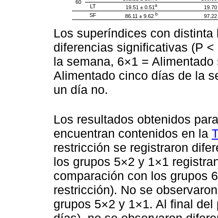
60
a
LT
19.51 ± 0.51
19.70
b
SF
86.11 ± 9.62
97.22
Los superíndices con distinta 
diferencias significativas (P 
la semana, 6×1 = Alimentado 
Alimentado cinco días de la s
un día no.
Los resultados obtenidos para
encuentran contenidos en la
T
restricción se registraron dife
los grupos 5×2 y 1×1 registr
comparación con los grupos 6×
restricción). No se observaron 
grupos 5×2 y 1×1. Al final del 
días), no se observaron difere