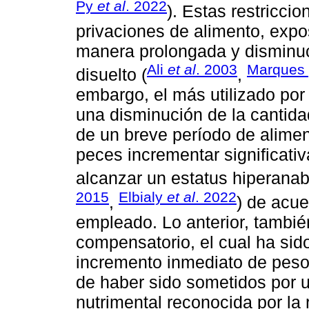
Py
et al
. 2022
). Estas restricci
privaciones de alimento, expo
manera prolongada y disminuc
Ali
et al
. 2003
Marques 
disuelto (
,
embargo, el más utilizado por
una disminución de la cantid
de un breve período de alimen
peces incrementar significativ
alcanzar un estatus hiperanab
2015
Elbialy
et al
. 2022
,
) de acue
empleado. Lo anterior, tambi
compensatorio, el cual ha sid
incremento inmediato de peso
de haber sido sometidos por u
nutrimental reconocida por la