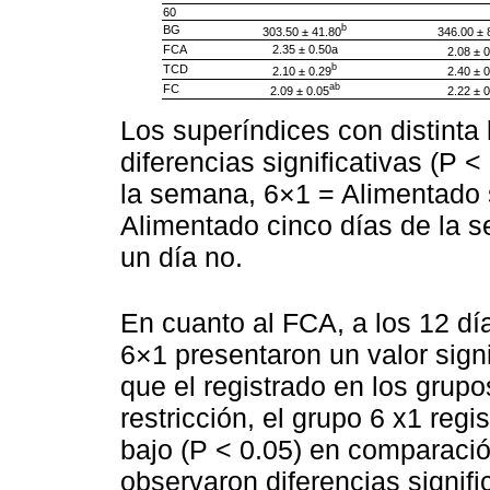
60
b
BG
303.50 ± 41.80
346.00 ± 
FCA
2.35 ± 0.50a
2.08 ± 0
b
TCD
2.10 ± 0.29
2.40 ± 0
ab
FC
2.09 ± 0.05
2.22 ± 0
Los superíndices con distinta 
diferencias significativas (P 
la semana, 6×1 = Alimentado 
Alimentado cinco días de la s
un día no.
En cuanto al FCA, a los 12 día
6×1 presentaron un valor sign
que el registrado en los grupo
restricción, el grupo 6 x1 reg
bajo (P < 0.05) en comparació
observaron diferencias signifi