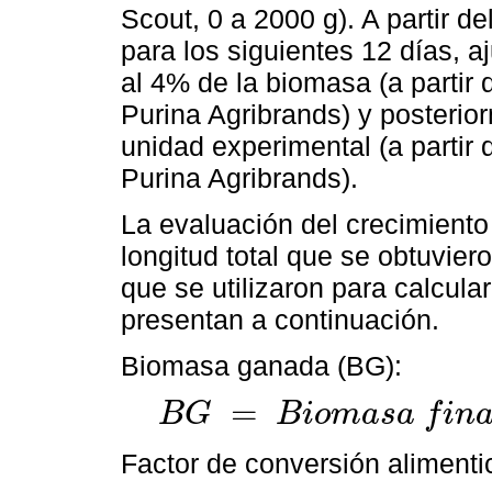
Scout, 0 a 2000 g). A partir d
para los siguientes 12 días, 
al 4% de la biomasa (a partir 
Purina Agribrands) y posterio
unidad experimental (a partir 
Purina Agribrands).
La evaluación del crecimiento
longitud total que se obtuvier
que se utilizaron para calcula
presentan a continuación.
Biomasa ganada (BG):
=
B
G
B
i
o
m
a
s
a
f
i
n
B
G
=
B
i
o
m
a
s
a
f
i
n
a
l
(
g
)
-
B
i
o
m
a
s
a
i
n
i
c
i
a
l
(
g
)
Factor de conversión alimenti