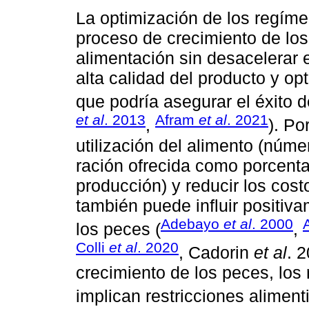
La optimización de los regíme
proceso de crecimiento de los
alimentación sin desacelerar e
alta calidad del producto y op
que podría asegurar el éxito de
et al
. 2013
Afram
et al
. 2021
,
). Po
utilización del alimento (núme
ración ofrecida como porcenta
producción) y reducir los cost
también puede influir positiv
Adebayo
et al
. 2000
los peces (
,
Colli
et al
. 2020
, Cadorin
et al
. 
crecimiento de los peces, los
implican restricciones alimen