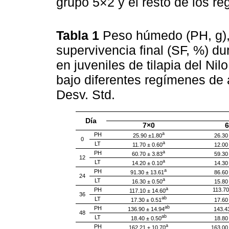
grupo 5×2 y el resto de los re
Tabla 1
Peso húmedo (PH, g), l
supervivencia final (SF, %) d
en juveniles de tilapia del Nilo
bajo diferentes regímenes de 
Desv. Std.
Día
7×0
6
a
PH
25.90 ±1.80
26.30
0
a
LT
11.70 ± 0.60
12.00
a
PH
60.70 ± 3.83
59.30
12
a
LT
14.20 ± 0.10
14.30
a
PH
91.30 ± 13.61
86.60
24
a
LT
16.30 ± 0.50
15.80
a
PH
113.70
117.10 ± 14.60
36
ab
LT
17.30 ± 0.51
17.60
ab
PH
136.90 ± 14.94
143.4
48
ab
LT
18.40 ± 0.50
18.80
a
PH
162.21 ± 10.70
163.00