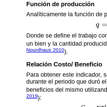
Función de producción
Analíticamente la función de
q
q
=
f
(
L
,
Donde se define el trabajo co
un bien y la cantidad producid
Nourdhaus 2010
).
Relación Costo/ Beneficio
Para obtener este indicador, s
durante el periodo que duró el
beneficios del mismo utilizand
2019
):
t