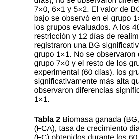
7×0, 6×1 y 5×2. El valor de B
bajo se observó en el grupo 1
los grupos evaluados. A los 4
restricción y 12 días de reali
registraron una BG significat
grupo 1×1. No se observaron di
grupo 7×0 y el resto de los gr
experimental (60 días), los 
significativamente más alta q
observaron diferencias signifi
1×1.
Tabla 2
Biomasa ganada (BG, g
(FCA), tasa de crecimiento dia
(FC) obtenidos durante los 60