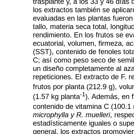
trasplante y, a los 33 y 46 día
los extractos también se aplicar
evaluadas en las plantas fueron 
tallo, materia seca total, longi
rendimiento. En los frutos se ev
ecuatorial, volumen, firmeza, aci
(SST), contenido de fenoles tota
C; así como peso seco de semill
un diseño completamente al aza
repeticiones. El extracto de F.
frutos por planta (212.9 g), vol
-1
(1.57 kg planta
). Además, en 
contenido de vitamina C (100.1
microphylla y R. muelleri
, respe
estadísticamente iguales o super
general, los extractos promovie