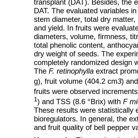
transplant (DAT). Besides, the e
DAT. The evaluated variables in
stem diameter, total dry matter,
and yield. In fruits were evaluat
diameters, volume, firmness, titr
total phenolic content, anthocya
dry weight of seeds. The exper
completely randomized design wi
The
F. retinophylla
extract promo
g), fruit volume (404.2 cm
3
) and
fruits were observed increments
1
) and TSS (8.6 °Brix) with
F mi
These results were statistically 
bioregulators. In general, the e
and fruit quality of bell pepper 