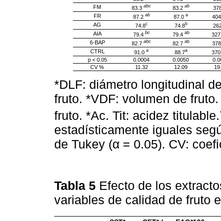
abc
ab
FM
83.3
83.2
378
ab
a
FR
87.2
87.0
404
c
b
AG
74.8
74.8
262
bc
ab
AIA
79.4
79.4
327
abc
ab
6-BAP
82.7
82.7
378
a
a
CTRL
91.0
88.7
370
p < 0.05
0.0004
0.0050
0.0
CV %
11.32
12.09
19
*DLF: diámetro longitudinal de
fruto. *VDF: volumen de fruto
fruto. *Ac. Tit: acidez titulable.
estadísticamente iguales seg
de Tukey (α = 0.05). CV: coefi
Tabla 5
Efecto de los extract
variables de calidad de fruto