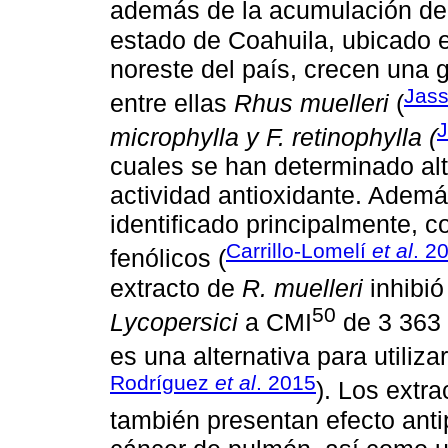
además de la acumulación de
estado de Coahuila, ubicado 
noreste del país, crecen una g
Jas
entre ellas
Rhus muelleri
(
microphylla y F. retinophylla (
cuales se han determinado alt
actividad antioxidante. Ademá
identificado principalmente, 
Carrillo-Lomelí
et al
. 2
fenólicos (
extracto de
R. muelleri
inhibió
50
Lycopersici
a CMI
de 3 363
es una alternativa para utiliz
Rodríguez
et al
. 2015
). Los extr
también presentan efecto antip