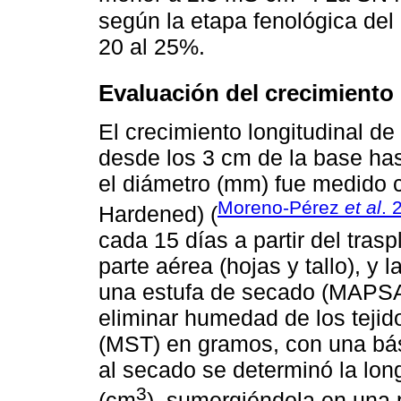
según la etapa fenológica del 
20 al 25%.
Evaluación del crecimiento 
El crecimiento longitudinal de
desde los 3 cm de la base has
el diámetro (mm) fue medido co
Moreno-Pérez
et al
. 
Hardened) (
cada 15 días a partir del tras
parte aérea (hojas y tallo), y 
una estufa de secado (MAPSA
eliminar humedad de los tejido
(MST) en gramos, con una básc
al secado se determinó la long
3
(cm
), sumergiéndola en una 