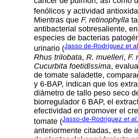
cáncer de pulmón, así como 
fenólicos y actividad antioxida
Mientras que
F. retinophylla
ta
antibacterial sobresaliente, en
especies de bacterias patogén
Jasso de-Rodríguez et a
urinario (
Rhus trilobata
,
R. muelleri
,
F.
Cucurbita foetidissima
, evalu
de tomate saladette, compara
y 6-BAP, indican que los extra
diámetro de tallo peso seco de
biorregulador 6 BAP, el extra
efectividad en promover el cr
Jasso-de-Rodríguez
et al
tomate (
anteriormente citadas, es de i