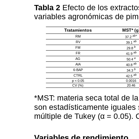
Tabla 2
Efecto de los extract
variables agronómicas de pim
Tratamientos
MST* (g
ab+
RM
37.2
ab
RV
39.1
b
FM
29.8
ab
FR
41.9
a
AG
50.4
ab
AIA
40.8
b
6-BAP
34.3
ab
CTRL
42.5
p < 0.05
0.0016
CV (%)
20.46
*MST: materia seca total de la
son estadísticamente iguales
múltiple de Tukey (α = 0.05). 
Variables de rendimiento