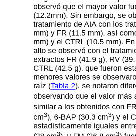
observó que el mayor valor fu
(12.2mm). Sin embargo, se obs
tratamiento de AIA con los tra
mm) y FR (11.5 mm), así como
mm) y el CTRL (10.5 mm). En
alto se observó con el tratami
extractos FR (41.9 g), RV (39.1
CTRL (42.5 g), que fueron est
menores valores se observar
raíz (
Tabla 2
), se notaron dife
observando que el valor más 
similar a los obtenidos con F
3
3
cm
), 6-BAP (30.3 cm
) y el
estadísticamente iguales entr
3
3