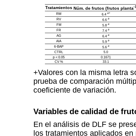
-
Tratamientos
Núm. de frutos (frutos planta
a+
RM
6.4
a
RV
6.6
a
FM
5.8
a
FR
7.4
a
AG
6.4
a
AIA
5.9
a
6-BAP
5.6
CTRL
5.0
p < 0.05
0.1671
CV %
33.1
+Valores con la misma letra s
prueba de comparación múltipl
coeficiente de variación.
Variables de calidad de frut
En el análisis de DLF se prese
los tratamientos aplicados en