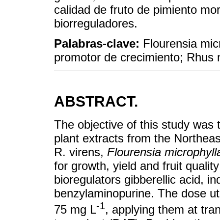
calidad de fruto de pimiento mo
biorreguladores.
Palabras-clave:
Flourensia micr
promotor de crecimiento; Rhus m
ABSTRACT.
The objective of this study was 
plant extracts from the Northe
R. virens,
Flourensia microphyll
for growth, yield and fruit quali
bioregulators gibberellic acid, i
benzylaminopurine. The dose uti
-1
75 mg L
, applying them at tra