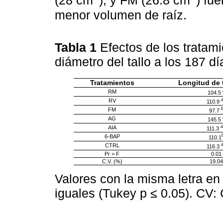
(28 cm
), y FM (26.8 cm
) fu
menor volumen de raíz.
Tabla 1
Efectos de los tratami
diámetro del tallo a los 187 d
Tratamientos
Longitud de t
RM
104.5
RV
110.9
FM
97.7
AG
145.5
a
AIA
111.3
6-BAP
110.1
CTRL
116.3
Pr > F
0.01
C.V. (%)
19.04
Valores con la misma letra e
iguales (Tukey p ≤ 0.05). CV: 