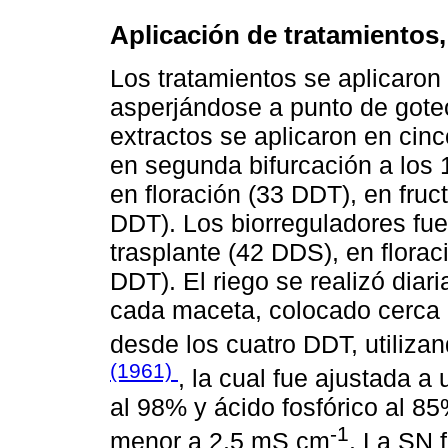
Aplicación de tratamientos, 
Los tratamientos se aplicaron 
asperjándose a punto de goteo 
extractos se aplicaron en cinc
en segunda bifurcación a los 
en floración (33 DDT), en fruc
DDT). Los biorreguladores fue
trasplante (42 DDS), en florac
DDT). El riego se realizó dia
cada maceta, colocado cerca de
desde los cuatro DDT, utilizan
(1961)
, la cual fue ajustada a 
al 98% y ácido fosfórico al 85
-1
menor a 2.5 mS cm
. La SN 