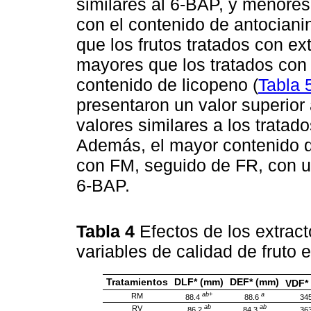
similares al 6-BAP, y menores
con el contenido de antociani
que los frutos tratados con e
mayores que los tratados con 
contenido de licopeno (
Tabla 
presentaron un valor superior 
valores similares a los tratado
Además, el mayor contenido d
con FM, seguido de FR, con un 
6-BAP.
Tabla 4
Efectos de los extrac
variables de calidad de fruto
Tratamientos
DLF* (mm)
DEF* (mm)
VDF*
ab+
a
RM
88.4
88.6
345
ab
ab
RV
86.2
84.3
363