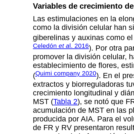
Variables de crecimiento de
Las estimulaciones en la elon
como la división celular han s
giberelinas y auxinas como el
Celedón
et a
l. 2016
). Por otra p
promover la división celular, h
establecimiento de flores, est
Quimi company 2020
(
). En el pr
extractos y biorreguladoras tu
crecimiento longitudinal y diá
MST (
Tabla 2
), se notó que F
acumulación de MST en las pl
producida por AIA. Para el vo
de FR y RV presentaron resul