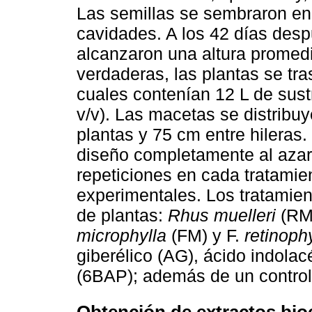
Las semillas se sembraron en 
cavidades. A los 42 días des
alcanzaron una altura promed
verdaderas, las plantas se tr
cuales contenían 12 L de sust
v/v). Las macetas se distribu
plantas y 75 cm entre hileras.
diseño completamente al azar
repeticiones en cada tratamie
experimentales. Los tratamien
de plantas:
Rhus muelleri
(RM
microphylla
(FM) y F.
retinoph
giberélico (AG), ácido indolac
(6BAP); además de un control