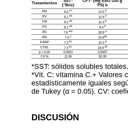
SST*
CFT* (mg EAG*100 g
Tratamientos
(°Brix)
PS) b
a+
b
RM
8.6
14.5
ab
b
RV
8.1
11.8
ab
b
FM
8.2
11.4
ab
b
FR
8.1
9.4
abc
a
AG
7.6
28.9
c
ab
AIA
7.0
19.8
bc
b
6-BAP
7.3
15.3
bc
ab
CTRL
7.4
18.8
p < 0.05
0.0001
0.0007
CV %
11.59
30.38
*SST: sólidos solubles totales
*Vit. C: vitamina C.+ Valores 
estadísticamente iguales seg
de Tukey (α = 0.05). CV: coefi
DISCUSIÓN