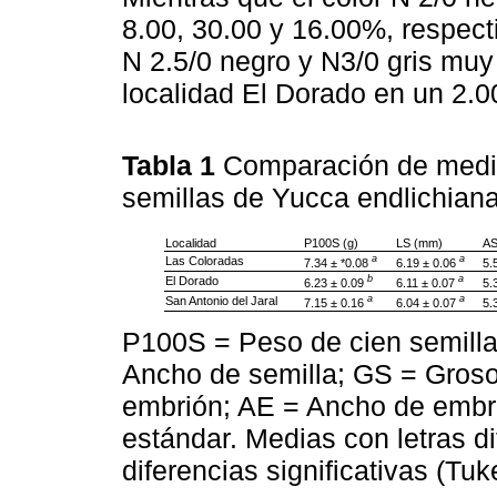
8.00, 30.00 y 16.00%, respect
N 2.5/0 negro y N3/0 gris muy
localidad El Dorado en un 2.
Tabla 1
Comparación de media
semillas de Yucca endlichiana
Localidad
P100S (g)
LS (mm)
AS
a
a
Las Coloradas
7.34 ± *0.08
6.19 ± 0.06
5.
b
a
El Dorado
6.23 ± 0.09
6.11 ± 0.07
5.
a
a
San Antonio del Jaral
7.15 ± 0.16
6.04 ± 0.07
5.
P100S = Peso de cien semilla
Ancho de semilla; GS = Groso
embrión; AE = Ancho de embri
estándar. Medias con letras d
diferencias significativas (Tuk