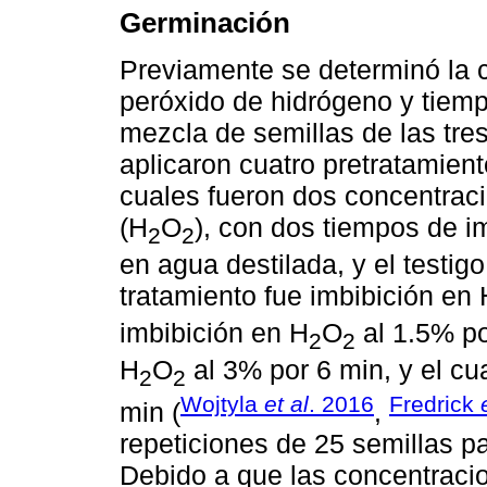
Germinación
Previamente se determinó la c
peróxido de hidrógeno y tiemp
mezcla de semillas de las tre
aplicaron cuatro pretratamient
cuales fueron dos concentrac
(H
O
), con dos tiempos de i
2
2
en agua destilada, y el testig
tratamiento fue imbibición en 
imbibición en H
O
al 1.5% po
2
2
H
O
al 3% por 6 min, y el cu
2
2
Wojtyla
et al
. 2016
Fredrick
min (
,
repeticiones de 25 semillas pa
Debido a que las concentraci