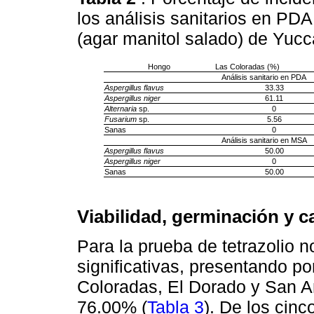
los análisis sanitarios en PD
(agar manitol salado) de Yucc
Hongo
Las Coloradas (%)
Análisis sanitario en PDA
Aspergillus flavus
33.33
Aspergillus niger
61.11
Alternaria
sp.
0
Fusarium
sp.
5.56
Sanas
0
Análisis sanitario en MSA
Aspergillus flavus
50.00
Aspergillus niger
0
Sanas
50.00
Viabilidad, germinación y c
Para la prueba de tetrazolio n
significativas, presentando po
Coloradas, El Dorado y San An
76.00% (
Tabla 3
). De los cinc