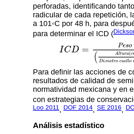
perforadas, identificando tant
radicular de cada repetición, 
a 101◦C por 48 h, para despué
Dicks
para determinar el ICD (
P
e
s
o
=
I
C
D
I
C
D
=
P
e
s
o
s
e
c
o
t
o
t
a
l
d
e
l
a
p
l
a
n
t
a
(
g
)
A
l
t
(
(
A
l
t
u
r
a
c
D
i
m
e
t
r
o
c
u
e
l
l
o
á
Para definir las acciones de 
resultados de calidad de semil
normatividad mexicana y en es
con estrategias de conservac
Loo 2011
DOF 2014
SE 2016
DO
,
,
,
Análisis estadístico