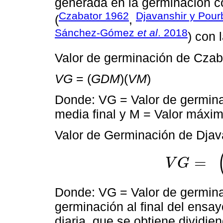
generada en la germinación co
Czabator 1962
Djavanshir y Pour
(
,
Sánchez-Gómez
et al
. 2018
) con 
Valor de germinación de Czab
VG
= (
GDM
)(
VM
)
Donde: VG = Valor de germin
media final y M = Valor máxi
Valor de Germinación de Djav
=
V
G
V
G
=
∑
V
G
D
N
P
G
1
Donde: VG = Valor de germina
germinación al final del ens
diaria, que se obtiene dividie