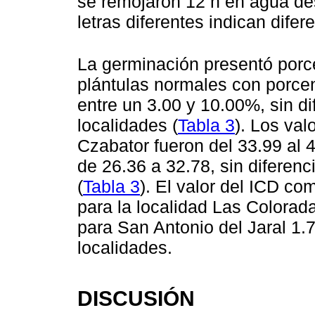
se remojaron 12 h en agua des
letras diferentes indican difer
La germinación presentó porc
plántulas normales con porce
entre un 3.00 y 10.00%, sin dif
localidades (
Tabla 3
). Los va
Czabator fueron del 33.99 al 
de 26.36 a 32.78, sin diferenc
(
Tabla 3
). El valor del ICD co
para la localidad Las Colorad
para San Antonio del Jaral 1.77
localidades.
DISCUSIÓN