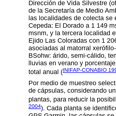
Dirección de Vida Silvestre 
de la Secretaría de Medio Am
las localidades de colecta se
Cepeda: El Dorado a 1 149 ms
msnm, y la tercera localidad 
Ejido Las Coloradas con 1 20
asociadas al matorral xerófilo-
BSohw: árido, semi-cálido, te
lluvias en verano y porcentaje 
INIFAP-CONABIO 19
total anual (
Por medio de muestreo selecti
de cápsulas, considerando un
plantas, para reducir la posib
2004
). Cada planta se identif
GPS Garmin, las cápsulas se 