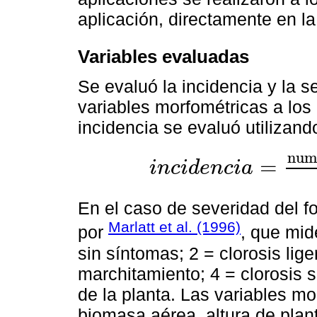
aplicación, directamente en la 
Variables evaluadas
Se evaluó la incidencia y la 
variables morfométricas a los
incidencia se evaluó utilizand
n
u
=
i
n
c
i
d
e
n
c
i
a
i
n
c
i
d
e
n
c
i
a
=
n
u
m
e
r
o
d
e
p
l
a
n
t
a
s
e
n
f
e
r
En el caso de severidad del fo
Marlatt et al. (1996)
por
, que mid
sin síntomas; 2 = clorosis lig
marchitamiento; 4 = clorosis 
de la planta. Las variables m
biomasa aérea, altura de planta