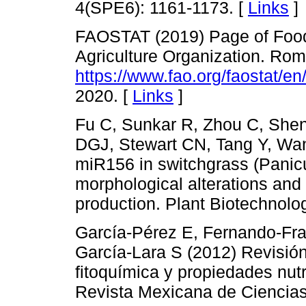
4(SPE6): 1161-1173. [
Links
]
FAOSTAT (2019) Page of Food 
Agriculture Organization. Roma
https://www.fao.org/faostat/en
2020. [
Links
]
Fu C, Sunkar R, Zhou C, Shen
DGJ, Stewart CN, Tang Y, Wan
miR156 in switchgrass (Panicu
morphological alterations and
production. Plant Biotechnolo
García-Pérez E, Fernando-Fra
García-Lara S (2012) Revisió
fitoquímica y propiedades nut
Revista Mexicana de Ciencias