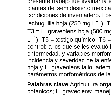
presente trabajo fue evaluar la 
plantas del semidesierto mexic
condiciones de invernadero. Los
−1
lechuguilla hoja (250 mg L
), 
T3 = L. graveolens hoja (500 m
−1
L
), T5 = testigo químico, T6 =
control; a los que se les evaluó 
enfermedad, y variables morfom
incidencia y severidad de la en
hoja y L. graveolens tallo, ade
parámetros morfométricos de la
Palabras clave
Agricultura orgá
botánicos; L. graveolens; mane