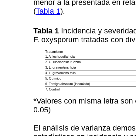
menor a la presentada en relac
(
Tabla 1
).
Tabla 1
Incidencia y severidad
F. oxysporum tratadas con di
Tratamiento
1. A. lechuguilla hoja
2. C. illinoinensis ruezno
3. L. graveolens hoja
4. L. graveolens tallo
5. Químico
6. Testigo absoluto (inoculado)
7. Control
*Valores con misma letra son 
0.05)
El análisis de varianza demost