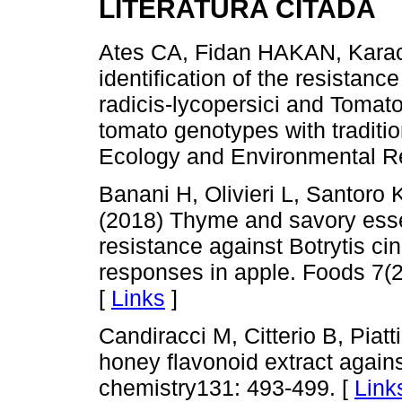
LITERATURA CITADA
Ates CA, Fidan HAKAN, Kara
identification of the resistanc
radicis-lycopersici and Tomato 
tomato genotypes with traditi
Ecology and Environmental R
Banani H, Olivieri L, Santoro 
(2018) Thyme and savory essent
resistance against Botrytis ci
responses in apple. Foods 7(
[
Links
]
Candiracci M, Citterio B, Piatti
honey flavonoid extract again
chemistry131: 493-499. [
Link