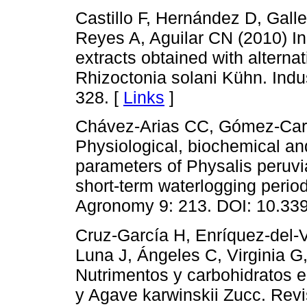
Castillo F, Hernández D, Gal
Reyes A, Aguilar CN (2010) In v
extracts obtained with alterna
Rhizoctonia solani Kühn. Indu
328. [
Links
]
Chávez-Arias CC, Gómez-Caro
Physiological, biochemical an
parameters of Physalis peruvi
short-term waterlogging period
Agronomy 9: 213. DOI: 10.33
Cruz-García H, Enríquez-del-V
Luna J, Ángeles C, Virginia G
Nutrimentos y carbohidratos e
y Agave karwinskii Zucc. Rev