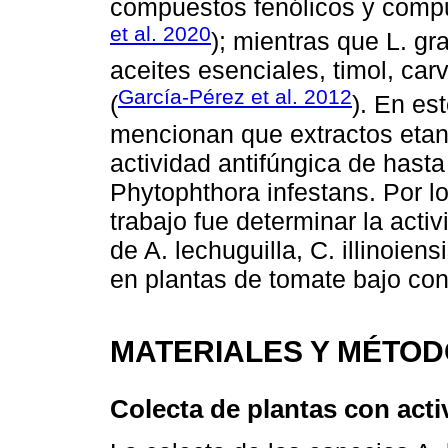
compuestos fenólicos y compu
et al. 2020
); mientras que L. 
aceites esenciales, timol, ca
García-Pérez et al. 2012
(
). En es
mencionan que extractos etano
actividad antifúngica de hasta
Phytophthora infestans. Por lo
trabajo fue determinar la acti
de A. lechuguilla, C. illinoie
en plantas de tomate bajo con
MATERIALES Y MÉTO
Colecta de plantas con acti