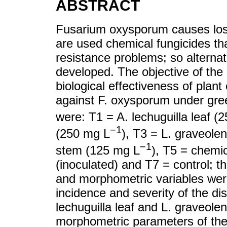
ABSTRACT
Fusarium oxysporum causes losse
are used chemical fungicides th
resistance problems; so alterna
developed. The objective of the
biological effectiveness of plan
against F. oxysporum under gre
were: T1 = A. lechuguilla leaf (
−1
(250 mg L
), T3 = L. graveole
−1
stem (125 mg L
), T5 = chemi
(inoculated) and T7 = control; t
and morphometric variables wer
incidence and severity of the di
lechuguilla leaf and L. graveole
morphometric parameters of the