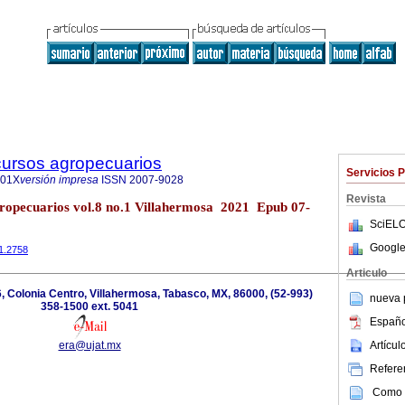
cursos agropecuarios
Servicios 
901X
versión impresa
ISSN
2007-9028
Revista
gropecuarios vol.8 no.1 Villahermosa 2021 Epub 07-
SciELO
Google
n1.2758
Articulo
, Colonia Centro, Villahermosa, Tabasco, MX, 86000, (52-993)
nueva p
358-1500 ext. 5041
Españo
Artícu
era@ujat.mx
Referen
Como c