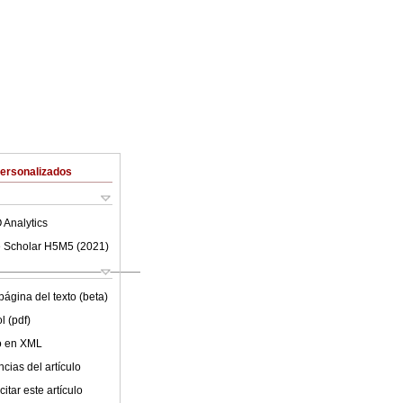
Personalizados
 Analytics
 Scholar H5M5 (
2021
)
ágina del texto (beta)
l (pdf)
lo en XML
cias del artículo
itar este artículo