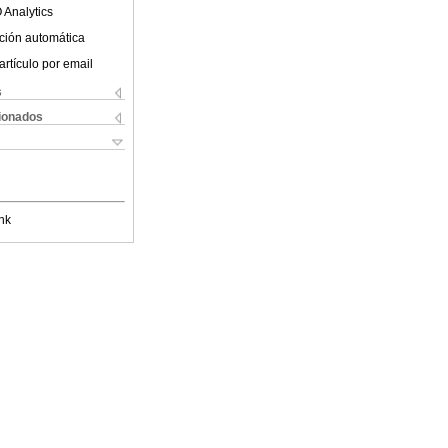
 Analytics
ción automática
artículo por email
s
cionados
nk