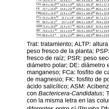
78.3 ± 17.4
12.5 ± 1.7
687.3 ± 131.9
88.1 ± 17.9
bcd
ab
b
FZn
69.4 ± 16.3
13.6 ± 1.6
625.2 ± 161.8
80.5 ± 17.1
bc
ab
ab
FK
72.7 ± 12.6
13.4 ±
2.6
678.2 ± 111.7
85.6 ± 17.3
cd
abc
ab
FMg
63.0 ± 14.5
12.9 ± 1.0
659.2 ± 165.8
85.5 ± 22.8
bc
c
b
FCu
72.3 ± 20.9
11.7 ± 1.9
639.7 ± 126.4
82.7 ± 17.1
d
a
b
AS
58.3 ± 10.1
13.7 ± 0.8
605.3 ± 129.4
78.8 ± 10.9
bc
bc
c
ASM
71.9 ± 15.5
12.4 ± 0.7
452.8 ± 126.5
61.8 ± 14.8
bc
ab
ab
IBC
73.6 ± 9.1
13.1 ± 0.9
701.9 ± 103.5
87.1 ± 14.4
a
ab
ab
Test
86.8 ± 8.3
12.9 ± 2.0
684.0 ± 162.5
88.8 ± 23.5
Trat: tratamiento; ALTP: altura
peso fresco de la planta; PSP
fresco de raíz; PSR: peso seco
diámetro polar; DE: diámetro e
manganeso; FCa: fosfito de cal
de magnesio; FK: fosfito de po
ácido salicílico; ASM: Acibenz
con
Bactericera-Candidatus
; 
con la misma letra en las co
diferentes entre sí (Prueba D