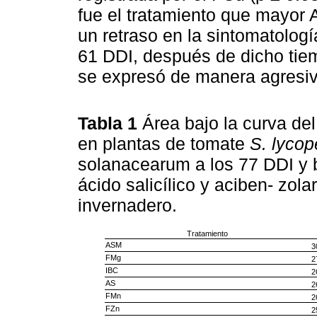
fue el tratamiento que mayor
un retraso en la sintomatolog
61 DDI, después de dicho tiem
se expresó de manera agresiva
Tabla 1
Área bajo la curva d
en plantas de tomate
S. lyco
solanacearum a los 77 DDI y ba
ácido salicílico y aciben- zola
invernadero.
Tratamiento
ASM
3
FMg
2
IBC
2
AS
2
FMn
2
FZn
2