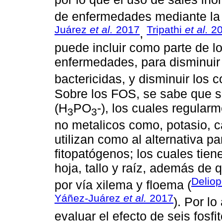
de enfermedades mediante la i
Juárez
et al.
2017
Tripathi
et al.
20
,
puede incluir como parte de 
enfermedades, para disminuir 
bactericidas, y disminuir los 
Sobre los FOS, se sabe que s
(H
PO
-), los cuales regula
3
3
no metalicos como, potasio, c
utilizan como al alternativa p
fitopatógenos; los cuales tie
hoja, tallo y raíz, además de 
Delio
por vía xilema y floema (
Yáñez-Juárez
et al.
2017
). Por lo
evaluar el efecto de seis fosfit