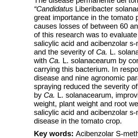
The disease permanente del tom
“Candidatus
Liberibacter solana
great importance in the tomato 
causes losses of between 60 an
of this research was to evaluate
salicylic acid and acibenzolar s
and the severity of
Ca.
L. solan
with
Ca.
L. solanacearum by conf
carrying this bacterium. In resp
disease and nine agronomic par
spraying reduced the severity 
by
Ca.
L. solanacearum, improvin
weight, plant weight and root we
salicylic acid and acibenzolar s-
disease in the tomato crop.
Key words:
Acibenzolar S-methy