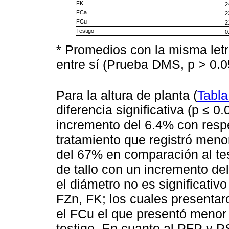
FK
2
FCa
2
FCu
2
Testigo
0
* Promedios con la misma letr
entre sí (Prueba DMS, p > 0.0
Para la altura de planta (
Tabla
diferencia significativa (p ≤ 0
incremento del 6.4% con respe
tratamiento que registró meno
del 67% en comparación al te
de tallo con un incremento d
el diámetro no es significativ
FZn, FK; los cuales presenta
el FCu el que presentó menor 
testigo. En cuanto al PFP y 