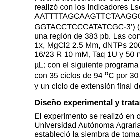
realizó con los indicadores Ls
AATTTTAGCAAGTTCTAAGGG-3’)
GGTACCTCCCATATCGC-3’) (
una región de 383 pb. Las con
1x, MgCl2 2.5 Mm, dNTPs 200
16/23 R 10 mM, Taq 1U y 50 n
µL; con el siguiente programa
o
con 35 ciclos de 94
C por 30
y un ciclo de extensión final 
Diseño experimental y trat
El experimento se realizó en 
Universidad Autónoma Agraria 
estableció la siembra de toma