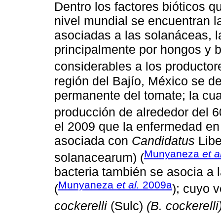
Dentro los factores bióticos q
nivel mundial se encuentran 
asociadas a las solanáceas, 
principalmente por hongos y 
considerables a los productor
región del Bajío, México se d
permanente del tomate; la cu
producción de alrededor del 
el 2009 que la enfermedad en 
asociada con
Candidatus
Libe
Munyaneza
et a
solanacearum) (
bacteria también se asocia a 
Munyaneza
et al.
2009a
(
); cuyo v
cockerelli
(Sulc)
(B. cockerelli