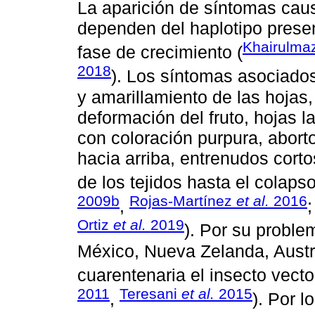
La aparición de síntomas ca
dependen del haplotipo presen
Khairulma
fase de crecimiento (
2018
). Los síntomas asociado
y amarillamiento de las hojas
deformación del fruto, hojas 
con coloración purpura, aborto
hacia arriba, entrenudos corto
de los tejidos hasta el colaps
2009b
Rojas-Martínez
et al.
2016
,
Ortiz
et al.
2019
). Por su probl
México, Nueva Zelanda, Austr
cuarentenaria el insecto vector
2011
Teresani
et al.
2015
,
). Por 