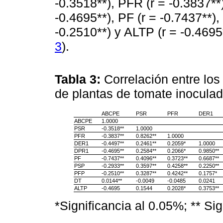
-0.3518**), PFR (r = -0.3837**)
-0.4695**), PF (r = -0.7437**),
-0.2510**) y ALTP (r = -0.4695
3
).
Tabla 3:
Correlación entre l
de plantas de tomate inocula
ABCPE
PSR
PFR
DER1
ABCPE
1.0000
PSR
-0.3518**
1.0000
PFR
-0.3837**
0.8262**
1.0000
DER1
-0.4497**
0.2461**
0.2059*
1.0000
DPR1
-0.4695**
0.2584**
0.2066*
0.9850**
PF
-0.7437**
0.4096**
0.3723**
0.6687**
PSP
-0.2933**
0.3597**
0.4258**
0.2250**
PFP
-0.2510**
0.3287**
0.4242**
0.1757*
DT
0.0144**
-0.0049
-0.0485
0.0241
ALTP
-0.4695
0.1544
0.2028*
0.3753**
*Significancia al 0.05%; ** Si