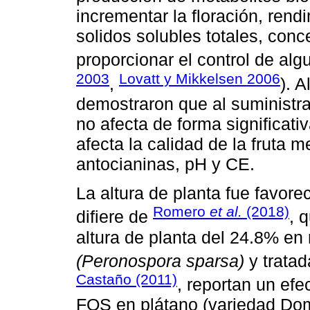
incrementar la floración, rend
solidos solubles totales, conc
proporcionar el control de al
2003
Lovatt y Mikkelsen 2006
,
). 
demostraron que al suministra
no afecta de forma significativ
afecta la calidad de la fruta 
antocianinas, pH y CE.
La altura de planta fue favore
Romero
et al.
(2018)
difiere de
, 
altura de planta del 24.8% en 
(Peronospora sparsa)
y trata
Castaño (2011)
, reportan un efe
FOS en plátano (variedad Dom