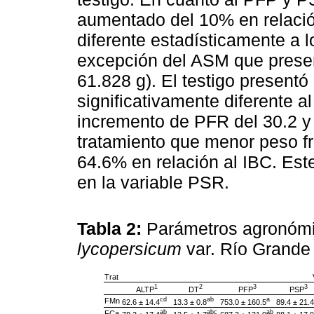
aumentado del 10% en relación
diferente estadísticamente a 
excepción del ASM que prese
61.828 g). El testigo present
significativamente diferente a
incremento de PFR del 30.2 y
tratamiento que menor peso fr
64.6% en relación al IBC. Es
en la variable PSR.
Tabla 2:
Parámetros agronómi
lycopersicum
var. Río Grande
Trat
1
2
3
3
ALTP
DT
PFP
PSP
cd
ab
a
FMn
62.6 ± 14.4
13.3 ± 0.8
753.0 ± 160.5
89.4 ± 21.4
ab
abc
ab
FCa