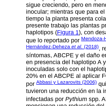
sigue creciendo, pero en meno
inocular; mientras que para e
tiempo la planta presenta cola
presente trabajo las plantas p
haplotipos (
Figura 1
), con des
Mendoza-H
que lo reportado por
Hernández-Deheza
et al.
(2018)
, 
síntomas, ABCPE y el daño en
en presencia del haplotipo A 
inoculadas solo con el haplot
20% en el ABCPE al aplicar FC
Abbasi y Lazarovits (2006)
por
qui
tuvieron una reducción en la 
infectadas por
Pythium
spp. A
mencionan una reducción del