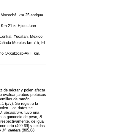
l Mocochá. km 25 antigua
 Km 21.5, Ejido Juan
 Conkal, Yucatán, México.
Cañada Morelos km 7.5, El
ramo Oxkutzcab-Akíl, km.
z de néctar y polen afecta
o evaluar jarabes proteicos
semillas de ramón
1 (p/v). Se registró la
polen. Los datos se
B. alicastrum
, tuvo una
n la ganancia de peso,
B.
respectivamente, de igual
con cría (499.69) y celdas
 y
M. oleifera
(805.08