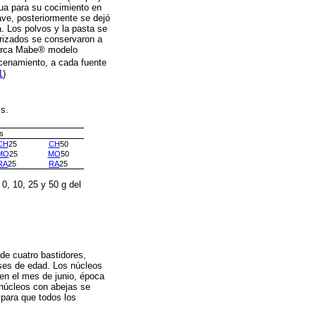
agua para su cocimiento en
ve, posteriormente se dejó
. Los polvos y la pasta se
erizados se conservaron a
 marca Mabe® modelo
acenamiento, a cada fuente
1
)
is.
s
CH
25
CH
50
MO
25
MO
50
RA
25
RA
25
0, 10, 25 y 50 g del
de cuatro bastidores,
eses de edad. Los núcleos
 en el mes de junio, época
 núcleos con abejas se
 para que todos los