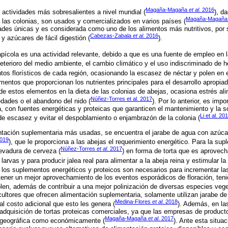
Magaña-Magaña
et al
. 2016
s actividades más sobresalientes a nivel mundial (
), d
Magaña-Magañ
las colonias, son usados y comercializados en varios países (
des únicas y es considerada como uno de los alimentos más nutritivos, por 
Cabezas-Zabala
et al
. 2016
y azúcares de fácil digestión (
).
pícola es una actividad relevante, debido a que es una fuente de empleo en l
deterioro del medio ambiente, el cambio climático y el uso indiscriminado de 
tos florísticos de cada región, ocasionando la escasez de néctar y polen en 
ementos que proporcionan los nutrientes principales para el desarrollo apropia
a de estos elementos en la dieta de las colonias de abejas, ocasiona estrés ali
Núñez-Torres et al. 2017
dades o el abandono del nido (
). Por lo anterior, es impo
, con fuentes energéticas y proteicas que garanticen el mantenimiento y la s
Li et al. 20
de escasez y evitar el despoblamiento o enjambrazón de la colonia (
entación suplementaria más usadas, se encuentra el jarabe de agua con azúca
2019
), que le proporciona a las abejas el requerimiento energético. Para la su
Núñez-Torres
et al
. 2017
levadura de cerveza (
) en forma de torta que es aprovech
 larvas y para producir jalea real para alimentar a la abeja reina y estimular l
e los suplementos energéticos y proteicos son necesarios para incrementar l
 tener un mejor aprovechamiento de los eventos esporádicos de floración, te
olen, además de contribuir a una mejor polinización de diversas especies vege
cultores que ofrecen alimentación suplementaria, solamente utilizan jarabe d
Medina-Flores
et al
. 2018
al costo adicional que esto les genera (
). Además, en la
la adquisición de tortas proteicas comerciales, ya que las empresas de produc
Magaña-Magaña
et al
. 2017
o geográfica como económicamente (
). Ante esta situa