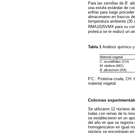
Para las semillas de
B. al
una estufa estándar de co
enfriar para luego procede
almacenaron en frascos de 
temperatura ambiente (30 ±
RMA1025VMX para su conse
proteica se le realizó un a
Tabla 1
Análisis químico y
Material vegetal
C. aconitifolius
(CH)
M. oleifera
(MO)
B. alicastrum
(RA)
P.C.: Proteína cruda, CH: 
material vegetal.
Colonias experimental
Se utilizaron 12 núcleos d
todas con reinas de la mis
se establecieron en un api
del año en que se registra
homogenizaron en igual núm
núcleos se encontraran en 