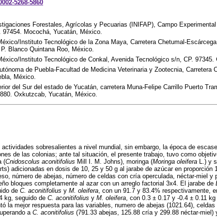
-0002-5268-5860
vestigaciones Forestales, Agrícolas y Pecuarias (INIFAP), Campo Experimenta
P. 97454. Mocochá, Yucatán, México.
México/Instituto Tecnológico de la Zona Maya, Carretera Chetumal-Escárcega
 P. Blanco Quintana Roo, México.
éxico/Instituto Tecnológico de Conkal, Avenida Tecnológico s/n, CP. 97345.
utónoma de Puebla-Facultad de Medicina Veterinaria y Zootecnia, Carretera 
bla, México.
erior del Sur del estado de Yucatán, carretera Muna-Felipe Carrillo Puerto T
880. Oxkutzcab, Yucatán, México.
s actividades sobresalientes a nivel mundial, sin embargo, la época de escase
es de las colonias; ante tal situación, el presente trabajo, tuvo como objetiv
 (
Cnidoscolus aconitifolius
Mill I. M. Johns), moringa (
Moringa oleifera
L.) y 
s) adicionadas en dosis de 10, 25 y 50 g al jarabe de azúcar en proporción 1:
so, número de abejas, número de celdas con cría operculada, néctar-miel y 
ño bloques completamente al azar con un arreglo factorial 3x4. El jarabe de
uido de
C. aconitifolius
y
M. oleifera
, con un 91.7 y 83.4% respectivamente, e
4 kg, seguido de
C. aconitifolius
y
M. oleifera
, con 0.3
±
0.17 y -0.4
±
0.11 kg 
ó la mejor respuesta para las variables, numero de abejas (1021.64), celdas 
 superando a
C. aconitifolius
(791.33 abejas, 125.88 cría y 299.88 néctar-miel)