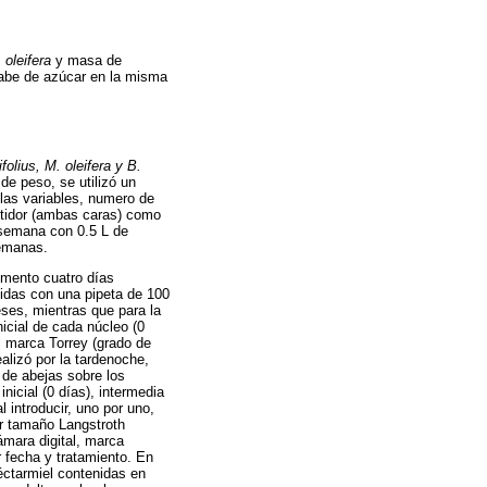
 oleifera
y masa de
rabe de azúcar en la misma
ifolius, M. oleifera y B.
de peso, se utilizó un
las variables, numero de
stidor (ambas caras) como
 semana con 0.5 L de
semanas.
emento cuatro días
didas con una pipeta de 100
ses, mientras que para la
icial de cada núcleo (0
l marca Torrey (grado de
alizó por la tardenoche,
 de abejas sobre los
nicial (0 días), intermedia
l introducir, uno por uno,
or tamaño Langstroth
ámara digital, marca
 fecha y tratamiento. En
éctarmiel contenidas en