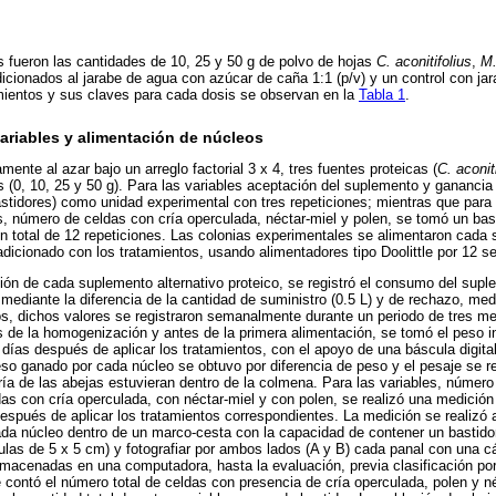
 fueron las cantidades de 10, 25 y 50 g de polvo de hojas
C. aconitifolius
,
M.
icionados al jarabe de agua con azúcar de caña 1:1 (p/v) y un control con ja
amientos y sus claves para cada dosis se observan en la
Tabla 1
.
ariables y alimentación de núcleos
nte al azar bajo un arreglo factorial 3 x 4, tres fuentes proteicas (
C. aconit
es (0, 10, 25 y 50 g). Para las variables aceptación del suplemento y ganancia 
stidores) como unidad experimental con tres repeticiones; mientras que para 
s, número de celdas con cría operculada, néctar-miel y polen, se tomó un ba
n total de 12 repeticiones. Las colonias experimentales se alimentaron cada
 adicionado con los tratamientos, usando alimentadores tipo Doolittle por 12 
ión de cada suplemento alternativo proteico, se registró el consumo del supl
mediante la diferencia de la cantidad de suministro (0.5 L) y de rechazo, me
os, dichos valores se registraron semanalmente durante un periodo de tres me
de la homogenización y antes de la primera alimentación, se tomó el peso in
0 días después de aplicar los tratamientos, con el apoyo de una báscula digita
peso ganado por cada núcleo se obtuvo por diferencia de peso y el pesaje se re
ía de las abejas estuvieran dentro de la colmena. Para las variables, número
s con cría operculada, con néctar-miel y con polen, se realizó una medición i
 después de aplicar los tratamientos correspondientes. La medición se realizó a
ada núcleo dentro de un marco-cesta con la capacidad de contener un bastid
las de 5 x 5 cm) y fotografiar por ambos lados (A y B) cada panal con una c
acenadas en una computadora, hasta la evaluación, previa clasificación por
 contó el número total de celdas con presencia de cría operculada, polen y n