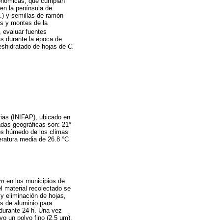
conómicas, que cumplan
en la península de
.) y semillas de ramón
es y montes de la
, evaluar fuentes
as durante la época de
deshidratado de hojas de
C.
rias (INIFAP), ubicado en
adas geográficas son: 21°
nos húmedo de los climas
ratura media de 26.8 °C
um
en los municipios de
l material recolectado se
y eliminación de hojas,
s de aluminio para
durante 24 h. Una vez
vo un polvo fino (2.5 μm).