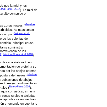
ado que la miel y los
a
et al
. 2016
2017
,
). La miel de
su alto contenido en
Magaña-
as zonas rurales (
herbicidas, ha ocasionado
Solignac et al.
el campo (
do de las colonias de
menticio, principal causa
rtante suministrar
obrevivencia de las
12
Medina-Flores et al. 2018
,
).
r de caña elaborado en
plementación de proteína se
ada por las abejas obreras
Medina-
a postura de huevos (
as poblaciones de abejas
niendo mayor rendimiento en
Nates-Parra 2016
tales (
).
e agua con azúcar, sin una
s zonas rurales o alejadas
tos apícolas se encuentran
ción y tomando en cuenta lo