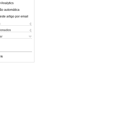
 Analytics
ão automática
este artigo por email
s
cionados
ar
nk