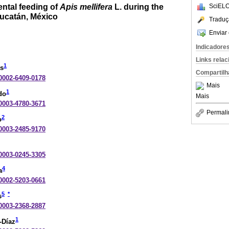
ntal feeding of
Apis mellifera
L. during the
SciELO
Yucatán, México
Traduç
Enviar 
Indicadore
Links rela
1
as
Compartilh
-0002-6409-0178
Mais
1
do
Mais
-0003-4780-3671
Permali
2
o
-0003-2485-9170
-0003-0245-3305
4
a
-0002-5203-0661
5
*
s
-0003-2368-2887
1
-Díaz