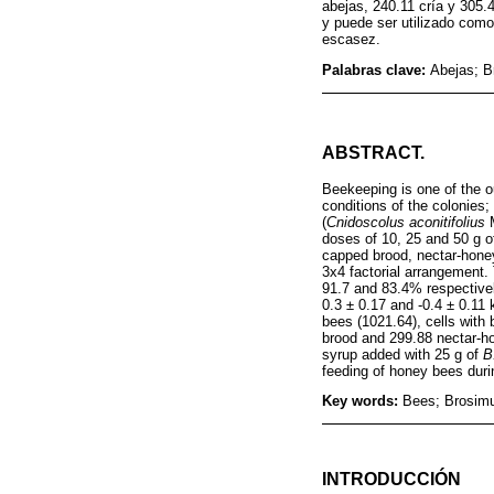
abejas, 240.11 cría y 305.
y puede ser utilizado como
escasez.
Palabras clave:
Abejas; B
ABSTRACT.
Beekeeping is one of the ou
conditions of the colonies;
(
Cnidoscolus aconitifolius
M
doses of 10, 25 and 50 g of
capped brood, nectar-honey
3x4 factorial arrangement
91.7 and 83.4% respectivel
0.3
±
0.17 and -0.4
±
0.11 
bees (1021.64), cells with
brood and 299.88 nectar-h
syrup added with 25 g of
B
feeding of honey bees duri
Key words:
Bees; Brosimum
INTRODUCCIÓN