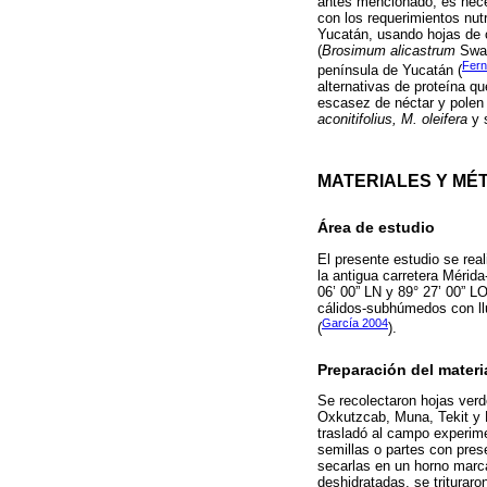
antes mencionado, es nece
con los requerimientos nu
Yucatán, usando hojas de 
(
Brosimum alicastrum
Swar
Fer
península de Yucatán (
alternativas de proteína q
escasez de néctar y polen 
aconitifolius, M. oleifera
y 
MATERIALES Y MÉ
Área de estudio
El presente estudio se rea
la antigua carretera Méri
06’ 00” LN y 89° 27’ 00” L
cálidos-subhúmedos con ll
García 2004
(
).
Preparación del materia
Se recolectaron hojas ver
Oxkutzcab, Muna, Tekit y H
trasladó al campo experime
semillas o partes con pres
secarlas en un horno marc
deshidratadas, se triturar