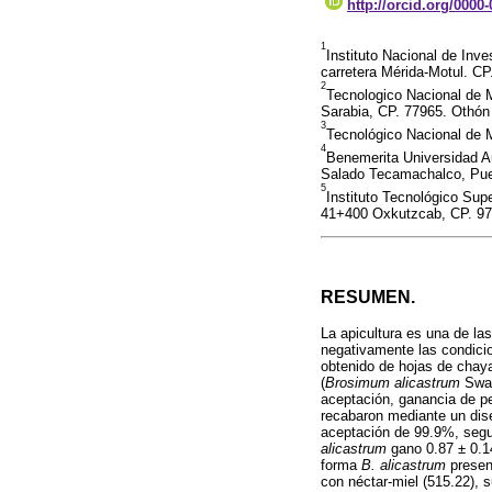
http://orcid.org/0000
1
Instituto Nacional de In
carretera Mérida-Motul. C
2
Tecnologico Nacional de 
Sarabia, CP. 77965. Othón
3
Tecnológico Nacional de M
4
Benemerita Universidad A
Salado Tecamachalco, Pue
5
Instituto Tecnológico Sup
41+400 Oxkutzcab, CP. 97
RESUMEN.
La apicultura es una de la
negativamente las condicion
obtenido de hojas de chaya
(
Brosimum alicastrum
Swart
aceptación, ganancia de pe
recabaron mediante un dise
aceptación de 99.9%, seg
alicastrum
gano 0.87
±
0.1
forma
B. alicastrum
present
con néctar-miel (515.22),