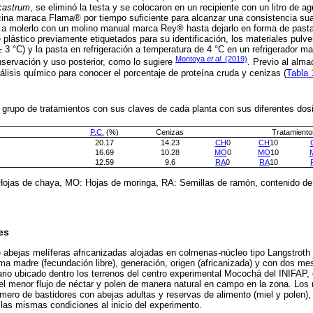
icastrum
, se eliminó la testa y se colocaron en un recipiente con un litro de 
cina maraca Flama® por tiempo suficiente para alcanzar una consistencia sua
r a molerlo con un molino manual marca Rey® hasta dejarlo en forma de pasta
plástico previamente etiquetados para su identificación, los materiales pulv
 3 °C) y la pasta en refrigeración a temperatura de 4 °C en un refrigerador
Montoya
et al
. (2019)
rvación y uso posterior, como lo sugiere
. Previo al alm
nálisis químico para conocer el porcentaje de proteína cruda y cenizas (
Tabla 
 grupo de tratamientos con sus claves de cada planta con sus diferentes dos
P.C.
(%)
Cenizas
Tratamiento
20.17
14.23
CH
0
CH
10
16.69
10.28
MO
0
MO
10
12.59
9.6
RA
0
RA
10
Hojas de chaya, MO: Hojas de moringa, RA: Semillas de ramón, contenido de 
es
e abejas melíferas africanizadas alojadas en colmenas-núcleo tipo Langstroth 
ma madre (fecundación libre), generación, origen (africanizada) y con dos m
ario ubicado dentro los terrenos del centro experimental Mocochá del INIFAP,
 el menor flujo de néctar y polen de manera natural en campo en la zona. Los
ero de bastidores con abejas adultas y reservas de alimento (miel y polen),
las mismas condiciones al inicio del experimento.