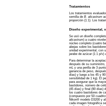
Tratamientos
Los tratamientos evaluados
semilla de
B. alicastrum
ad
proporción (1:1). Los trat
Diseño experimental, v
Se usó un diseño completame
alicastrum
) a cuatro nivel
núcleo completo (cuatro ba
abejas sobre los bastidore
unidad experimental, con u
jarabe de azúcar (1:1 p/v)
Para determinar la aceptac
después de su suministro, 
mL y una perilla de 3 punt
ganancia de peso, después 
días) y luego a los 45 y 9
sensibilidad de 1 kg). El 
para asegurar que la mayor
bastidores, número de celda
(45 días) y final (90 días)
los cuatro bastidores de c
(compuesto por 50 cuadricu
Nikon® modelo D3200 y alm
cada imagen fotográfica se