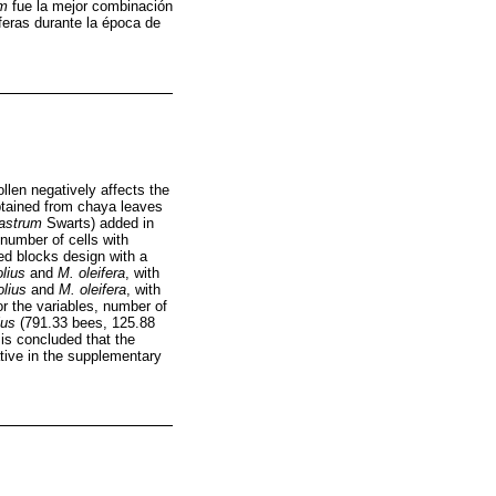
um
fue la mejor combinación
feras durante la época de
llen negatively affects the
obtained from chaya leaves
astrum
Swarts) added in
 number of cells with
ed blocks design with a
olius
and
M. oleifera
, with
olius
and
M. oleifera
, with
r the variables, number of
ius
(791.33 bees, 125.88
is concluded that the
tive in the supplementary