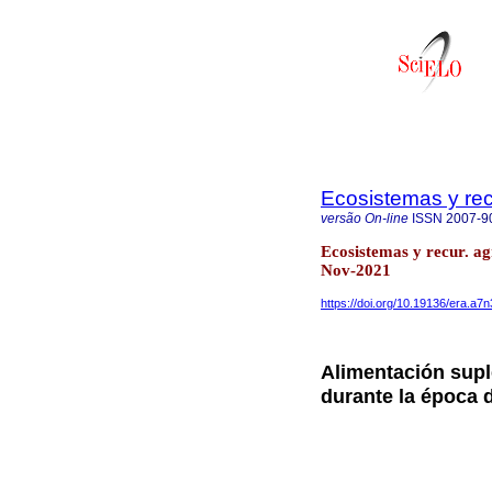
Ecosistemas y re
versão On-line
ISSN
2007-9
Ecosistemas y recur. a
Nov-2021
https://doi.org/10.19136/era.a7
Alimentación supl
durante la época 