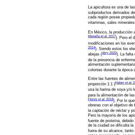
La apicultura es una de la
subproductos derivados de 
cada región posee propieda
vitaminas, sales minerales 
En México, la producción a
Magaña et al. 2017
). Pero el 
modificaciones en los even
2014
). Siendo estos los el
Very 2020
abejas (
). La falt
de la presencia de enferme
alimentación suplementaria
colonias durante la época 
Entre las fuentes de alim
Haber
et al
. 
proporción 1:1 (
usa la harina de soya y/o 
para la alimentación de las
Flores
et al
. 2018
). Por lo qu
obreras con el objetivo de
la captación de néctar y p
Pero la mayoría de los api
fuente de proteína, debido 
de la ciudad se dificulta 
fuera de su alcance, tant