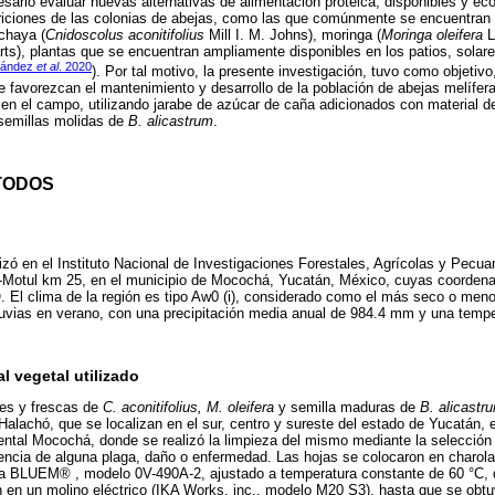
sario evaluar nuevas alternativas de alimentación proteica, disponibles y e
triciones de las colonias de abejas, como las que comúnmente se encuentran 
chaya (
Cnidoscolus aconitifolius
Mill I. M. Johns), moringa (
Moringa oleifera
L
ts), plantas que se encuentran ampliamente disponibles en los patios, solar
nández
et al
. 2020
). Por tal motivo, la presente investigación, tuvo como objetivo
ue favorezcan el mantenimiento y desarrollo de la población de abejas melífer
en el campo, utilizando jarabe de azúcar de caña adicionados con material 
semillas molidas de
B. alicastrum
.
TODOS
lizó en el Instituto Nacional de Investigaciones Forestales, Agrícolas y Pecua
da-Motul km 25, en el municipio de Mocochá, Yucatán, México, cuyas coorden
O. El clima de la región es tipo Aw0 (i), considerado como el más seco o me
uvias en verano, con una precipitación media anual de 984.4 mm y una tempe
l vegetal utilizado
des y frescas de
C. aconitifolius, M. oleifera
y semilla maduras de
B. alicastr
alachó, que se localizan en el sur, centro y sureste del estado de Yucatán, e
ntal Mocochá, donde se realizó la limpieza del mismo mediante la selección 
encia de alguna plaga, daño o enfermedad. Las hojas se colocaron en charola
a BLUEM® , modelo 0V-490A-2, ajustado a temperatura constante de 60 °C, 
on en un molino eléctrico (IKA Works, inc., modelo M20 S3), hasta que se obtu