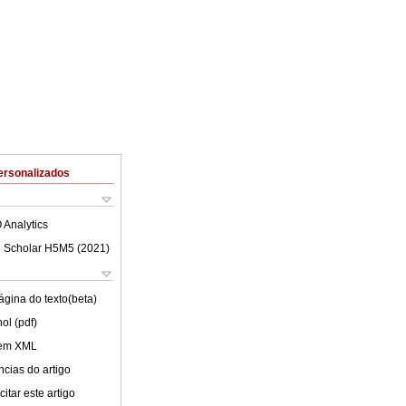
ersonalizados
 Analytics
 Scholar H5M5 (
2021
)
ágina do texto(beta)
ol (pdf)
 em XML
cias do artigo
itar este artigo