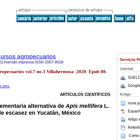
cursos agropecuarios
Serviços P
01X
versão impressa
ISSN
2007-9028
Journal
gropecuarios vol.7 no.3 Villahermosa 2020 Epub 08-
SciELO
Google
n3.2601
Artigo
ARTÍCULOS CIENTÍFICOS
nova p
ementaria alternativa de
Apis mellifera
L.
Espanh
de escasez en Yucatán, México
Artigo
Referên
Como c