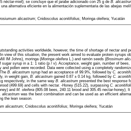
45 néctar-miel); se concluye que el jarabe adicionado con 25 g de
B. alicastr
 una alternativa eficiente en la alimentación suplementaria de las abejas melí
rosiumum alicastrum; Cnidoscolus aconitifolius; Moringa oleifera; Yucatán
tstanding activities worldwide, however, the time of shortage of nectar and po
 In view of this situation, the present work aimed to evaluate protein syrups 
ill IM Johns), moringa (
Moringa oleifera
L.) and ramón seeds (
Brosimum alic
 sugar syrup in a 1: 1 ratio (p / v). Acceptance, weight gain, number of bees,
 and pollen were recorded. Data were collected using a completely randomiz
. The
B. alicastrum
syrup had an acceptance of 99.9%, followed by
C. aconitif
y, in weight gain,
B. alicastrum
gained 0.87
±
0.14 kg, followed by
C. aconitif
kg respectively, in the same way
B. alicastrum
presented the best response fo
 brood (499.69) and cells with nectar. -Honey (515.22), surpassing
C. aconitifol
oney) and
M. oleifera
(805.08 bees, 240.11 brood and 305.45 nectar-honey); It 
. alicastrum
was the best combination and can be used as an efficient alterna
ng the lean season.
 alicastrum; Cnidoscolus aconitifolius; Moringa oleifera; Yucatán