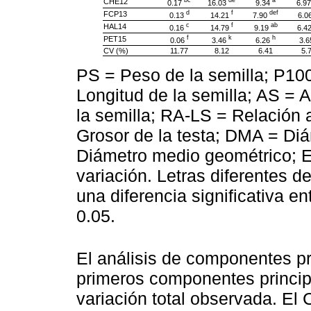
bc
de
a
CHE12
0.17
16.03
9.34
6.9
d
f
def
FCP13
0.13
14.21
7.90
6.0
c
f
ab
HAL14
0.16
14.79
9.19
6.4
f
k
h
PET15
0.06
3.46
6.26
3.
CV (%)
11.77
8.12
6.41
5.
PS = Peso de la semilla; P10
Longitud de la semilla; AS = 
la semilla; RA-LS = Relación 
Grosor de la testa; DMA = Di
Diámetro medio geométrico; E
variación. Letras diferentes 
una diferencia significativa en
0.05.
El análisis de componentes pr
primeros componentes princip
variación total observada. El 