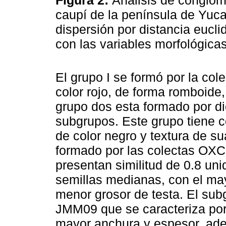
Figura 2:
Análisis de conglome
caupí de la península de Yuca
dispersión por distancia euc
con las variables morfológica
El grupo I se formó por la co
color rojo, de forma romboide
grupo dos esta formado por di
subgrupos. Este grupo tiene c
de color negro y textura de s
formado por las colectas O
presentan similitud de 0.8 uni
semillas medianas, con el may
menor grosor de testa. El subg
JMM09 que se caracteriza por 
mayor anchura y espesor, ade