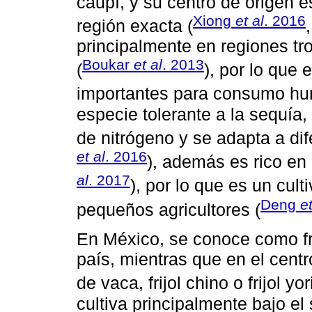
caupí, y su centro de origen 
Xiong
et al
. 2016
región exacta (
principalmente en regiones tr
Boukar
et al
. 2013
(
), por lo que
importantes para consumo hu
especie tolerante a la sequía
de nitrógeno y se adapta a dif
et al
. 2016
), además es rico en 
al
. 2017
), por lo que es un cul
Deng
et
pequeños agricultores (
En México, se conoce como fri
país, mientras que en el cent
de vaca, frijol chino o frijol yo
cultiva principalmente bajo el