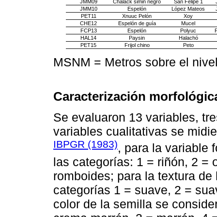
JMM09
Chalack simin negro
San Felipe 1
JMM10
Espelón
López Mateos
PET11
Xnuuc Pelón
Xoy
CHE12
Espelón de guía
Mucel
FCP13
Espelón
Polyuc
F
HAL14
Paysin
Halachó
PET15
Frijol chino
Peto
MSNM = Metros sobre el nivel
Caracterización morfológic
Se evaluaron 13 variables, tre
variables cualitativas se midi
IBPGR (1983)
, para la variable
las categorías: 1 = riñón, 2 =
romboides; para la textura de 
categorías 1 = suave, 2 = sua
color de la semilla se conside