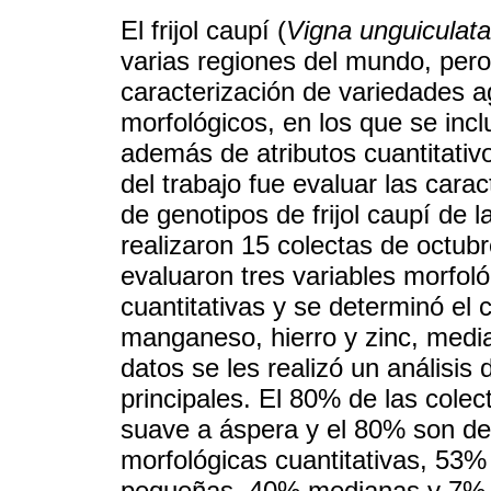
El frijol caupí (
Vigna unguiculata
varias regiones del mundo, per
caracterización de variedades a
morfológicos, en los que se incl
además de atributos cuantitativo
del trabajo fue evaluar las carac
de genotipos de frijol caupí de
realizaron 15 colectas de octub
evaluaron tres variables morfoló
cuantitativas y se determinó el 
manganeso, hierro y zinc, medi
datos se les realizó un análisi
principales. El 80% de las cole
suave a áspera y el 80% son de 
morfológicas cuantitativas, 53%
pequeñas, 40% medianas y 7% se