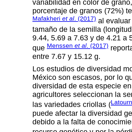
variabilidad en color de grano
porcentaje de granos (72%) t
Mafakheri
et al
. (2017)
al evaluar
tamaño de la semilla (longitud
9.44, 5.69 a 7.63 y de 4.21 a
Menssen
et al
. (2017)
que
report
entre 7.67 y 15.12 g.
Los estudios de diversidad mor
México son escasos, por lo qu
diversidad de esta especie en
agricultores seleccionan la se
Latour
las variedades criollas (
puede afectar la diversidad gen
debido a la falta de conocimie
recurso genético y por la pérd