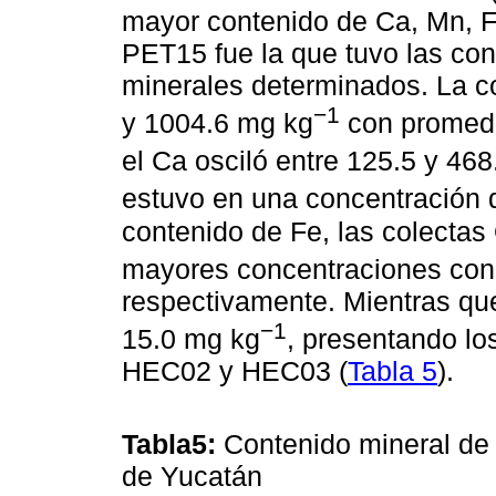
mayor contenido de Ca, Mn, Fe
PET15 fue la que tuvo las co
minerales determinados. La co
−1
y 1004.6 mg kg
con promedi
el Ca osciló entre 125.5 y 46
estuvo en una concentración 
contenido de Fe, las colecta
mayores concentraciones con 
respectivamente. Mientras que
−1
15.0 mg kg
, presentando lo
HEC02 y HEC03 (
Tabla 5
).
Tabla5:
Contenido mineral de f
de Yucatán