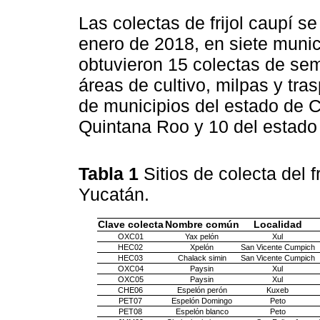
Las colectas de frijol caupí s
enero de 2018, en siete munic
obtuvieron 15 colectas de sem
áreas de cultivo, milpas y tra
de municipios del estado de 
Quintana Roo y 10 del estado
Tabla 1
Sitios de colecta del f
Yucatán.
Clave colecta
Nombre común
Localidad
OXC01
Yax pelón
Xul
HEC02
Xpelón
San Vicente Cumpich
HEC03
Chalack simin
San Vicente Cumpich
OXC04
Paysin
Xul
OXC05
Paysin
Xul
CHE06
Espelón perón
Kuxeb
PET07
Espelón Domingo
Peto
PET08
Espelón blanco
Peto