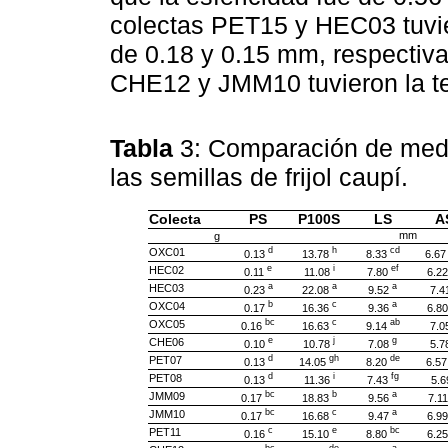
colectas PET15 y HEC03 tuvie
de 0.18 y 0.15 mm, respectiva
CHE12 y JMM10 tuvieron la t
Tabla
3: Comparación de media
las semillas de frijol caupí.
Colecta
PS
P100S
LS
A
mm
g
d
h
cd
OXC01
0.13
13.78
8.33
6.6
e
i
ef
HEC02
0.11
11.08
7.80
6.2
a
a
a
HEC03
0.23
22.08
9.52
7.4
b
c
a
OXC04
0.17
16.36
9.36
6.8
bc
c
ab
OXC05
0.16
16.63
9.14
7.0
e
j
g
CHE06
0.10
10.78
7.08
5.7
d
gh
de
PET07
0.13
14.05
8.20
6.5
d
i
fg
PET08
0.13
11.36
7.43
5.
bc
b
a
JMM09
0.17
18.83
9.56
7.1
bc
c
a
JMM10
0.17
16.68
9.47
6.9
c
e
bc
PET11
0.16
15.10
8.80
6.2