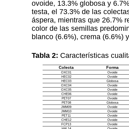
ovoide, 13.3% globosa y 6.7% 
testa, el 73.3% de las colecta
áspera, mientras que 26.7% re
color de las semillas predomi
blanco (6.6%), crema (6.6%) y
Tabla 2:
Características cualit
Colecta
Forma
OXC01
Ovoide
HEC02
Ovoide
HEC03
Globosa
OXC04
Ovoide
OXC05
Ovoide
CHE06
Ovoide
PET07
Ovoide
PET08
Globosa
JMM09
Ovoide
JMM10
Ovoide
PET11
Ovoide
CHE12
Ovoide
FCP13
Ovoide
HAL14
Ovoide