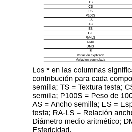
TS
CS
PS
P100S
LS
AS
ES
GT
RA-LS
DMA
DMG
E
Variación explicada
Variación acumulada
Los * en las columnas signifi
contribución para cada compo
semilla; TS = Textura testa; 
semilla; P100S = Peso de 100 
AS = Ancho semilla; ES = Esp
testa; RA-LS = Relación ancho
Diámetro medio aritmético; 
Esfericidad.