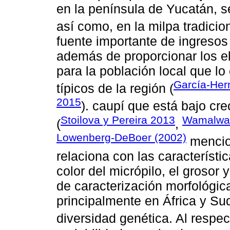
en la península de Yucatán, s
así como, en la milpa tradicion
fuente importante de ingreso
además de proporcionar los e
para la población local que lo
García-He
típicos de la región (
2015
). caupí que está bajo c
Stoilova y Pereira 2013
Wamalw
(
,
Lowenberg-DeBoer (2002)
mencion
relaciona con las característi
color del micrópilo, el grosor 
de caracterización morfológica
principalmente en África y Su
diversidad genética. Al respe