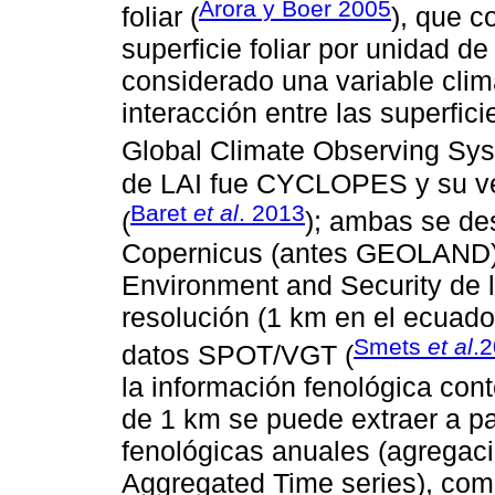
Arora y Boer 2005
foliar (
), que 
superﬁcie foliar por unidad de
considerado una variable clim
interacción entre las superﬁci
Global Climate Observing Sys
de LAI fue CYCLOPES y su ve
Baret
et al
. 2013
(
); ambas se des
Copernicus (antes GEOLAND) 
Environment and Security de 
resolución (1 km en el ecuador
Smets
et al
.
datos SPOT/VGT (
la información fenológica cont
de 1 km se puede extraer a par
fenológicas anuales (agregac
Aggregated Time series), como 