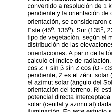
convertido a resolución de 1 k
pendiente y la orientación de 
orientación, se consideraron 
o
o
o
Este (45
, 135
), Sur (135
, 2
tipo de vegetación, según el m
distribución de las elevacion
orientaciones. A partir de la f
calculó el índice de radiación
cos Z + sin β sin Z cos (Ω - Ω
pendiente, Z es el zénit solar 
el azimut solar (ángulo del Sol
orientación del terreno. Ri es
potencial directa interceptada
solar (cenital y azimutal) dada
iluminación. En este estudio s