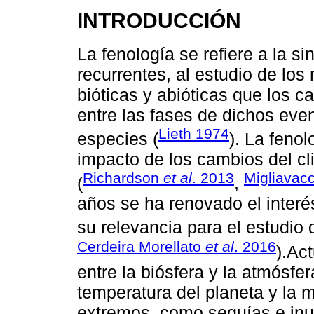
INTRODUCCIÓN
La fenología se reﬁere a la si
recurrentes, al estudio de los
bióticas y abióticas que los c
entre las fases de dichos eve
Lieth 1974
especies (
). La feno
impacto de los cambios del cl
Richardson
et al
. 2013
Migliavac
(
,
años se ha renovado el interé
su relevancia para el estudio 
Cerdeira Morellato
et al
. 2016
).Ac
entre la biósfera y la atmósfe
temperatura del planeta y la 
extremos, como sequías e inu