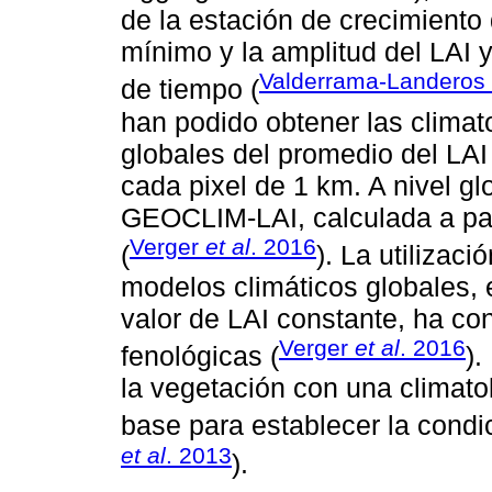
de la estación de crecimiento 
mínimo y la amplitud del LAI 
Valderrama-Landeros
de tiempo (
han podido obtener las clima
globales del promedio del LAI
cada pixel de 1 km. A nivel gl
GEOCLIM-LAI, calculada a par
Verger
et al
. 2016
(
). La utilizac
modelos climáticos globales,
valor de LAI constante, ha co
Verger
et al
. 2016
fenológicas (
).
la vegetación con una climato
base para establecer la condi
et al
. 2013
).