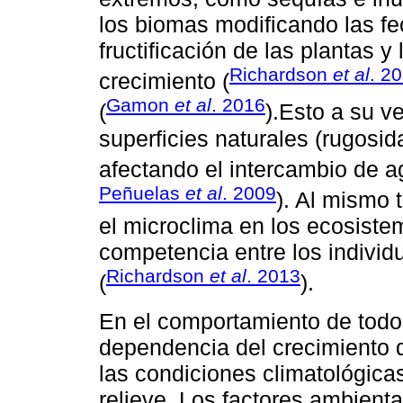
los biomas modiﬁcando las fec
fructiﬁcación de las plantas y
Richardson
et al
. 2
crecimiento (
Gamon
et al
. 2016
(
).Esto a su v
superﬁcies naturales (rugosid
afectando el intercambio de a
Peñuelas
et al
. 2009
). Al mismo 
el microclima en los ecosiste
competencia entre los individu
Richardson
et al
. 2013
(
).
En el comportamiento de todo
dependencia del crecimiento d
las condiciones climatológica
relieve. Los factores ambient