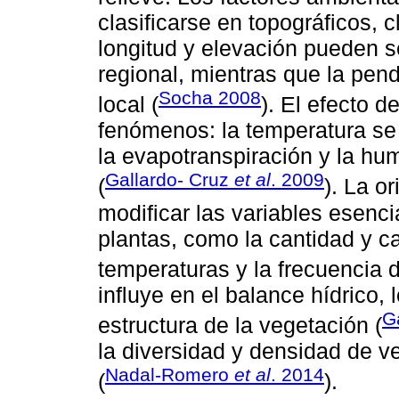
clasiﬁcarse en topográﬁcos, cl
longitud y elevación pueden s
regional, mientras que la pend
Socha 2008
local (
). El efecto 
fenómenos: la temperatura se 
la evapotranspiración y la h
Gallardo- Cruz
et al
. 2009
(
). La o
modiﬁcar las variables esenci
plantas, como la cantidad y ca
temperaturas y la frecuencia 
inﬂuye en el balance hídrico, 
G
estructura de la vegetación (
la diversidad y densidad de v
Nadal-Romero
et al
. 2014
(
).