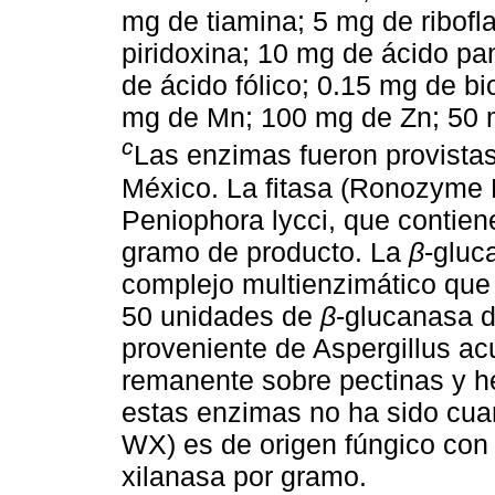
mg de tiamina; 5 mg de ribofl
piridoxina; 10 mg de ácido pa
de ácido fólico; 0.15 mg de b
mg de Mn; 100 mg de Zn; 50 m
c
Las enzimas fueron provistas
México. La fitasa (Ronozyme 
Peniophora lycci, que contien
gramo de producto. La
β
-gluc
complejo multienzimático que 
50 unidades de
β
-glucanasa d
proveniente de Aspergillus ac
remanente sobre pectinas y he
estas enzimas no ha sido cua
WX) es de origen fúngico con
xilanasa por gramo.