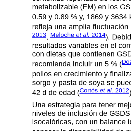
metabolizable (EM) en los GS
0.59 y 0.89 % y, 1869 y 3634 
refleja una amplia fluctuación 
2013
Meloche
et al.
2014
,
). Debi
resultados variables en el co
con dietas que contienen GSD
Doz
recomienda incluir un 5 % (
pollos en crecimiento y finaliz
sorgo y pasta de soya se pued
Cortés
et al.
2012
42 d de edad (
Una estrategia para tener mej
niveles de inclusión de GSDS 
isocalóricas, con un balance i