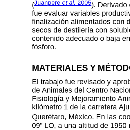
Juanpere
et al.
2005
(
). Derivado 
fue evaluar variables producti
finalización alimentados con 
secos de destilería con solu
contenido adecuado o baja ene
fósforo.
MATERIALES Y MÉTO
El trabajo fue revisado y apr
de Animales del Centro Nacion
Fisiología y Mejoramiento Ani
kilómetro 1 de la carretera Aj
Querétaro, México. En las co
09” LO, a una altitud de 195