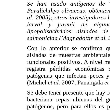
Se han usado antígenos de V
Paralichthys olivaceus, obtenie
al. 2005); otros investigadore
larval y juvenil de alguno
lipopolisacáridos aislados 
salmonicida (Magnadottir et al. 
Con lo anterior se confirma qu
aisladas de muestras ambiental
funcionales positivos. A nivel m
registra pérdidas económicas 
patógenas que infectan peces y
(Michel
et al.
2007, Panangala
et
Se debe tener presente que hay r
bacteriana cepas ubicuas del 
patógenos, pero para ellos es p