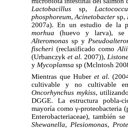
microbiota intestinal del salmón 
Lactobacillus
sp,
Lactococcu
phosphoreum, Acinetobacter
sp,
2007a). En un estudio de la p
morhua
(huevo y larva), se
Alteromonas
sp y
Pseudoalter
fischeri
(reclasificado como
Ali
(Urbanczyk
et al.
2007)),
Liston
y
Mycoplamsa
sp (Mclntosh 2008
Mientras que Huber
et al.
(2004)
cultivable y no cultivable e
Oncorhynchus mykiss
, utilizan
DGGE. La estructura pobla-cio
mayoría como γ-proteobacteria (
Enterobacteriaceae), también se
Shewanella, Plesiomonas, Prote