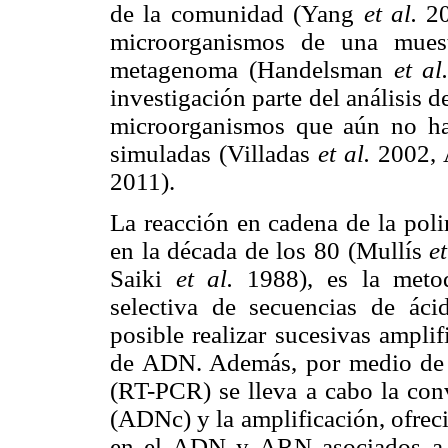
de la comunidad (Yang
et al.
20
microorganismos de una muest
metagenoma (Handelsman
et al
investigación parte del análisis d
microorganismos que aún no ha
simuladas (Villadas
et al.
2002,
2011).
La reacción en cadena de la poli
en la década de los 80 (Mullís
et
Saiki
et al.
1988), es la metod
selectiva de secuencias de áci
posible realizar sucesivas ampli
de ADN. Además, por medio de l
(RT-PCR) se lleva a cabo la c
(ADNc) y la amplificación, ofrecie
en el ADN y ARN asociados a d