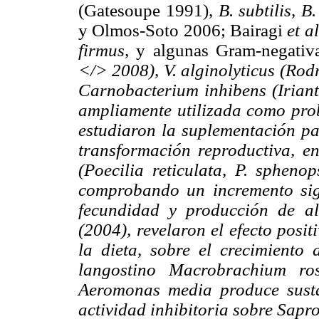
(Gatesoupe 1991),
B. subtilis, B
y Olmos-Soto 2006; Bairagi
et al
firmus,
y algunas Gram-negati
</> 2008), V. alginolyticus (Rod
Carnobacterium inhibens (Irianto
ampliamente utilizada como prob
estudiaron la suplementación par
transformación reproductiva, e
(Poecilia reticulata, P. spheno
comprobando un incremento sign
fecundidad y producción de al
(2004), revelaron el efecto posit
la dieta, sobre el crecimiento 
langostino Macrobrachium ros
Aeromonas media produce susta
actividad inhibitoria sobre Sapro