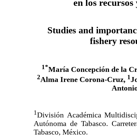
en los recursos
Studies and importanc
fishery res
1*
María Concepción de la C
2
1
Alma Irene Corona-Cruz,
J
Antoni
1
División Académica Multidiscip
Autónoma de Tabasco. Carreter
Tabasco, México.