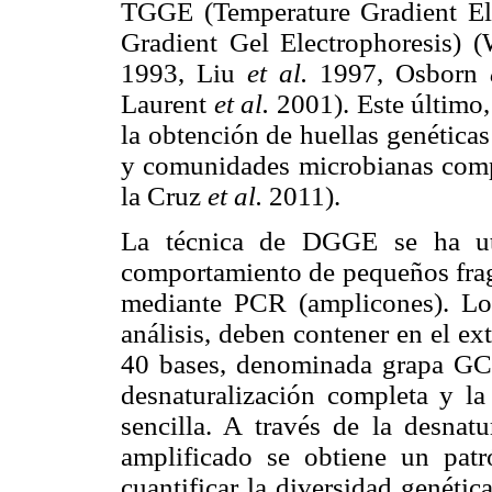
TGGE (Temperature Gradient El
Gradient Gel Electrophoresis)
1993, Liu
et al.
1997, Osborn
Laurent
et al.
2001). Este último,
la obtención de huellas genéticas
y comunidades microbianas comp
la Cruz
et al.
2011).
La técnica de DGGE se ha util
comportamiento de pequeños fra
mediante PCR (amplicones). Los
análisis, deben contener en el e
40 bases, denominada grapa GC 
desnaturalización completa y l
sencilla. A través de la desna
amplificado se obtiene un patr
cuantificar la diversidad genéti