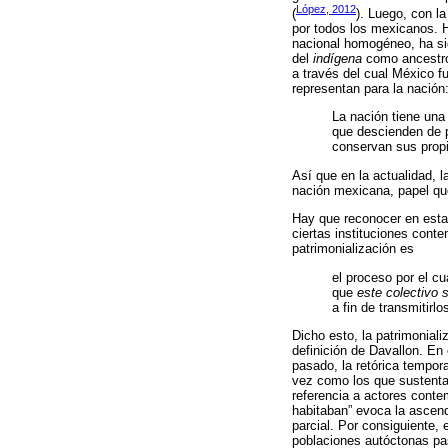
López, 2012
(
). Luego, con la
por todos los mexicanos. H
nacional homogéneo, ha sid
del
indígena
como ancestro 
a través del cual México f
representan para la nación
La nación tiene una
que descienden de po
conservan sus propia
Así que en la actualidad, l
nación mexicana, papel qu
Hay que reconocer en esta
ciertas instituciones con
patrimonialización es
el proceso por el cu
que
este colectivo 
a fin de transmitirlo
Dicho esto, la patrimonial
definición de Davallon. En
pasado, la retórica tempor
vez como los que sustentan
referencia a actores cont
habitaban” evoca la ascend
parcial. Por consiguiente, 
poblaciones autóctonas pa