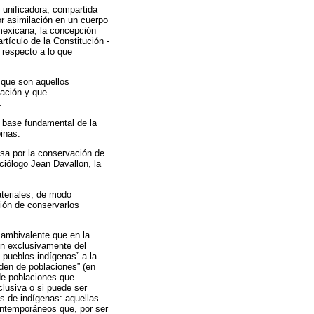
z unificadora, compartida
r asimilación en un cuerpo
mexicana, la concepción
tículo de la Constitución -
respecto a lo que
que son aquellos
zación y que
.
 base fundamental de la
inas.
sa por la conservación de
ciólogo Jean Davallon, la
ateriales, de modo
ción de conservarlos
ambivalente que en la
en exclusivamente del
 pueblos indígenas” a la
den de poblaciones” (en
de poblaciones que
clusiva o si puede ser
os de indígenas: aquellas
ontemporáneos que, por ser