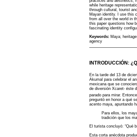
practices and aesthetics, 
while heritage representati
through cultural, tourist 
Mayan identity. I use this c
from all over the world in 
this paper questions how b
fascinating identity configu
Keywords:
Maya; heritage;
agency
INTRODUCCIÓN: ¿
En la tarde del 13 de dici
Akumal para celebrar el an
mexicana que se conociero
de diversión Xcaret- éste 
parado para mirar. Entonce
preguntó en honor a qué se
acento maya, apuntando ha
Para ellos, los may
tradición que los m
El turista concluyó: “Qué 
Esta corta anécdota produc