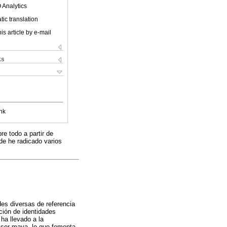
 Analytics
ic translation
is article by e-mail
ks
nk
re todo a partir de
de he radicado varios
des diversas de referencia
ación de identidades
ha llevado a la
 ser maya, lo que fomenta