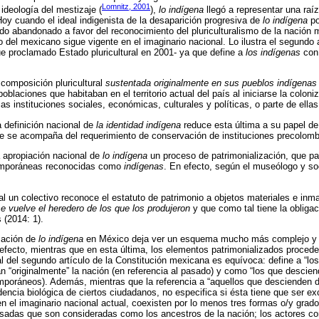
Lomnitz, 2001
 ideología del mestizaje (
),
lo indígena
llegó a representar una raí
oy cuando el ideal indigenista de la desaparición progresiva de
lo indígena
po
o abandonado a favor del reconocimiento del pluriculturalismo de la nación 
del mexicano sigue vigente en el imaginario nacional. Lo ilustra el segundo ar
ue proclamado Estado pluricultural en 2001- ya que define a
los indígenas
con 
:
 composición pluricultural
sustentada originalmente en sus pueblos indígenas
blaciones que habitaban en el territorio actual del país al iniciarse la coloni
s instituciones sociales, económicas, culturales y políticas, o parte de ellas
a definición nacional de
la identidad indígena
reduce esta última a su papel de
e se acompaña del requerimiento de conservación de instituciones precolomb
 apropiación nacional de
lo indígena
un proceso de patrimonialización, que pa
temporáneas reconocidas como
indígenas
. En efecto, según el museólogo y so
al un colectivo reconoce el estatuto de patrimonio a objetos materiales e inm
se vuelve el heredero de los que los produjeron
y que como tal tiene la obliga
s (2014: 1).
ización de
lo indígena
en México deja ver un esquema mucho más complejo y 
 efecto, mientras que en esta última, los elementos patrimonializados proced
al del segundo artículo de la Constitución mexicana es equívoca: define a “los
 “originalmente” la nación (en referencia al pasado) y como “los que descien
emporáneos). Además, mientras que la referencia a “aquellos que descienden 
encia biológica de ciertos ciudadanos, no especifica si ésta tiene que ser ex
en el imaginario nacional actual, coexisten por lo menos tres formas o/y grad
sadas que son consideradas como los ancestros de la nación; los actores c