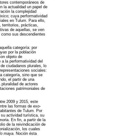
actores contemporáneos de
 la actualidad un papel de
ración la complejidad
éxico; cuya performatividad
iales en Tulum. Para ello,
erritorios, prácticas,
ivas de aquellas, se ven
an como sus descendientes
aquella categoría: por
yas
por la población
son objeto de
 a la performatividad del
 de ciudadanos plurales, lo
representaciones sociales:
ta categoría, sino que se
do, el partir de una
 pluralidad de actores
ntaciones patrimoniales de
ntre 2009 y 2015, este
ntre las formas de exo-
habitantes de Tulum. Por
u actividad turística, su
ria. En fin, a partir de la
lio de la reivindicación de
nialización, los cuales
lo maya.
Noción ésta