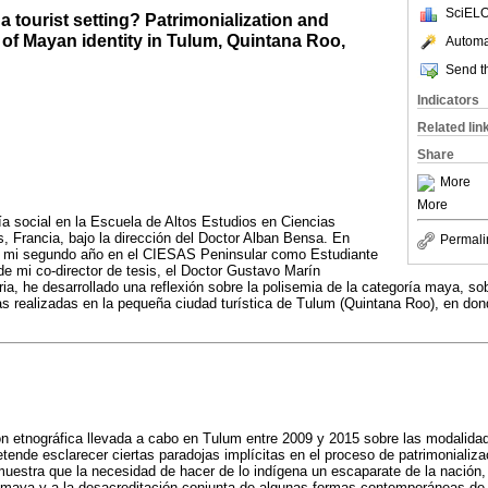
SciELO
a tourist setting? Patrimonialization and
of Mayan identity in Tulum, Quintana Roo,
Automat
Send th
Indicators
Related lin
Share
More
More
a social en la Escuela de Altos Estudios en Ciencias
 Francia, bajo la dirección del Doctor Alban Bensa. En
Permali
o mi segundo año en el CIESAS Peninsular como Estudiante
de mi co-director de tesis, el Doctor Gustavo Marín
a, he desarrollado una reflexión sobre la polisemia de la categoría maya, sob
as realizadas en la pequeña ciudad turística de Tulum (Quintana Roo), en don
ión etnográfica llevada a cabo en Tulum entre 2009 y 2015 sobre las modalida
etende esclarecer ciertas paradojas implícitas en el proceso de patrimonializ
muestra que la necesidad de hacer de lo indígena un escaparate de la nación, 
lo maya y a la desacreditación conjunta de algunas formas contemporáneas de