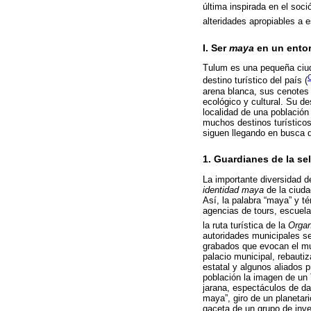
última inspirada en el soci
alteridades apropiables a e
I. Ser
maya
en un entor
Tulum es una pequeña ciuda
destino turístico del país (
arena blanca, sus cenotes 
ecológico y cultural. Su d
localidad de una población
muchos destinos turísticos
siguen llegando en busca d
1. Guardianes de la se
La importante diversidad de
identidad maya
de la ciuda
Así, la palabra “maya” y t
agencias de tours, escuela
la ruta turística de la
Orga
autoridades municipales s
grabados que evocan el 
palacio municipal, rebauti
estatal y algunos aliados 
población la imagen de u
jarana, espectáculos de da
maya”, giro de un planetar
gaceta de un grupo de inve