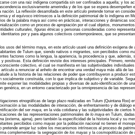
carse con una raiz indígena compartida sin ser confinados a aquella; y los 
ascendencia exclusivamente amerindia y de los que se espera desempeñen en
a nación. La reflexión desarrollada en este artículo pretende tomar en conside
emia y el equívoco intrínsecos a la definición patrimonial de lo indígena en M
rios de la palabra maya así como en prácticas, interacciones y dinámicas soc
onialización como un proceso de apropiación por el cual objetos, monumentos, t
ntidades culturales, figuras étnicas
y personas consideradas como representat
s identitarios por y para algunos colectivos contemporáneos, que se present
 los usos del término maya, en este artículo usaré una definición exógena de 
habitantes de Tulum que, siendo nativos o migrantes, son percibidos como
ma
erentes factores como la lengua, la apariencia, la procedencia y que, además, 
y positivas. Esta definición reviste dos intereses principales. Primero, remite
nconsciente colectivo, el cual se manifiesta en las subjetividades individuales
e artículo a renunciar al anhelo de encontrar una
verdad maya
más allá de las 
 alude a la historia de las relaciones de poder que contribuyeron a producir es
n socialmente construida, con lo que implica de subjetivo y de variable. Segun
ite exponer las modalidades propias y diversas de auto-identificación de una
ón genérica, en un entorno caracterizado por la omnipresencia de las represe
estigaciones etnográficas de largo plazo realizadas en Tulum (Quintana Roo) e
roximación a las modalidades de interacción, de enfrentamiento y de diálogo e
ntificación del ser
maya,
en la vida cotidiana y las subjetividades de ciertos 
plicaciones de las representaciones patrimoniales de
lo maya
en Tulum, dadas s
 (externa, ajena), pero también la especificidad de la historia local y su memo
bitantes percibidos como
mayas
por la población nacional no tienen el monopo
lo pretende arrojar luz sobre los mecanismos intrínsecos al proceso de patrimo
forma complementaria- la segregación de
los mayas
y la cosmopolitización de