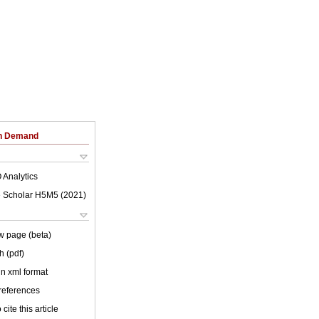
on Demand
 Analytics
 Scholar H5M5 (
2021
)
w page (beta)
h (pdf)
 in xml format
 references
cite this article