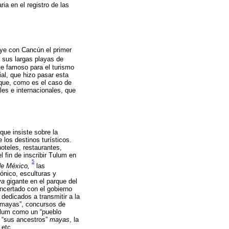
ria en el registro de las
uye con Cancún el primer
 sus largas playas de
te famoso para el turismo
al, que hizo pasar esta
 que, como es el caso de
es e internacionales, que
que insiste sobre la
 los destinos turísticos.
oteles, restaurantes,
 fin de inscribir Tulum en
5
de México,
las
tónico, esculturas y
ya
gigante en el parque del
ncertado con el gobierno
dedicados a transmitir a la
s mayas”, concursos de
Tulum como un “pueblo
n “sus ancestros”
mayas
, la
 etc.