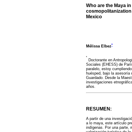
Who are the Maya in 
cosmopolitanization 
Mexico
*
Mélissa Elbez
*
Doctorante en Antropologí
Sociales (EHESS) de París,
paralelo, estoy cumpliend
huésped, bajo la asesoría 
Guardado. Desde la Maestri
investigaciones etnográfic
años.
RESUMEN:
A partir de una investigac
a lo maya, este artículo pr
indígenas. Por una parte, 
valorización turística de 