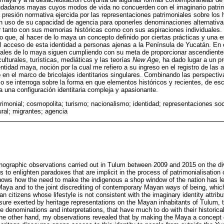
iudadanos mayas cuyos modos de vida no concuerden con el imaginario patrim
 presión normativa ejercida por las representaciones patrimoniales sobre los
n uso de su capacidad de agencia para oponerles denominaciones alternativas
r tanto con sus memorias históricas como con sus aspiraciones individuales. 
 que, al hacer de lo maya un concepto definido por ciertas prácticas y una es
el acceso de esta identidad a personas ajenas a la Península de Yucatán. En 
iales de lo maya siguen cumpliendo con su meta de proporcionar ascendientes
culturales, turísticas, mediáticas y las teorías
New Age
, ha dado lugar a un p
ntidad maya, noción por la cual me refiero a su ingreso en el registro de las a
en el marco de bricolajes identitarios singulares. Combinando las perspectiva
lo se interroga sobre la forma en que elementos históricos y recientes, de esc
 a una configuración identitaria compleja y apasionante.
rimonial; cosmopolita; turismo; nacionalismo; identidad; representaciones soc
ural; migrantes; agencia
nographic observations carried out in Tulum between 2009 and 2015 on the di
 to enlighten paradoxes that are implicit in the process of patrimonialisation 
hows how the need to make the indigenous a shop window of the nation has led
aya and to the joint discrediting of contemporary Mayan ways of being, whi
n citizens whose lifestyle is not consistent with the imaginary identity attri
sure exerted by heritage representations on the Mayan inhabitants of Tulum, 
ve denominations and interpretations, that have much to do with their historic
 the other hand, my observations revealed that by making the Maya a concept 