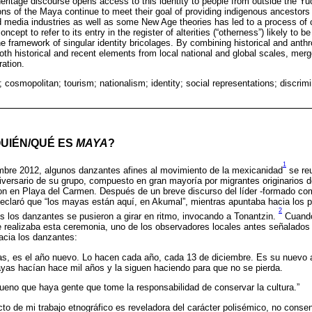
heritage discourse opens access to this identity to people from outside the Y
ons of the Maya continue to meet their goal of providing indigenous ancestors 
and media industries as well as some New Age theories has led to a process of 
oncept to refer to its entry in the register of alterities (“otherness”) likely to 
the framework of singular identity bricolages. By combining historical and anth
oth historical and recent elements from local national and global scales, mer
ration.
 cosmopolitan; tourism; nationalism; identity; social representations; discrimi
QUIÉN/QUÉ ES
MAYA
?
1
embre 2012, algunos danzantes afines al movimiento de la mexicanidad
se reu
iversario de su grupo, compuesto en gran mayoría por migrantes originarios d
n en Playa del Carmen. Después de un breve discurso del líder -formado co
declaró que “los mayas están aquí, en Akumal”, mientras apuntaba hacia los 
2
s los danzantes se pusieron a girar en ritmo, invocando a Tonantzin.
Cuando
 realizaba esta ceremonia, uno de los observadores locales antes señalados 
cia los danzantes:
as, es el año nuevo. Lo hacen cada año, cada 13 de diciembre. Es su nuevo 
ayas hacían hace mil años y la siguen haciendo para que no se pierda.
bueno que haya gente que tome la responsabilidad de conservar la cultura.”
to de mi trabajo etnográfico es reveladora del carácter polisémico, no consen