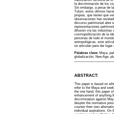
la discriminación de los c
Sin embargo, a pesar de la
Tulum, estos últimos hace
propias, que tienen que ve
observaciones han revelado
discurso patrimonial abre 
representaciones patrimon
difusión vía las industrias 
cosmopolitización de la ide
personas de todo el mundo 
antropológicas, este artícu
se articulan para dar lugar
Palabras clave:
Maya; pat
globalización; New Age; pl
ABSTRACT:
This paper is based on eth
refer to the Maya and seeks
the one hand, this paper s
enhancement of anything M
discrimination against Maya
despite the normative pres
counter their own alternati
individual aspirations. On