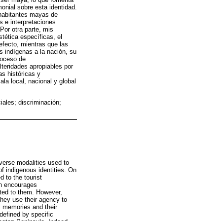
onial sobre esta identidad.
 habitantes mayas de
 e interpretaciones
Por otra parte, mis
tética específicas, el
efecto, mientras que las
 indígenas a la nación, su
roceso de
lteridades apropiables por
s históricas y
ala local, nacional y global
iales; discriminación;
verse modalities used to
of indigenous identities. On
 to the tourist
ch encourages
buted to them. However,
they use their agency to
al memories and their
defined by specific