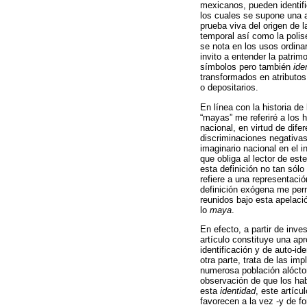
mexicanos, pueden identifi
los cuales se supone una 
prueba viva del origen de l
temporal así como la polis
se nota en los usos ordina
invito a entender la patrim
símbolos pero también
ide
transformados en atributo
o depositarios.
En línea con la historia de
“mayas” me referiré a los 
nacional, en virtud de dif
discriminaciones negativas 
imaginario nacional en el i
que obliga al lector de est
esta definición no tan sólo
refiere a una representació
definición exógena me perm
reunidos bajo esta apelaci
lo
maya
.
En efecto, a partir de inv
artículo constituye una ap
identificación y de auto-ide
otra parte, trata de las im
numerosa población alóctona
observación de que los ha
esta
identidad
, este artícu
favorecen a la vez -y de 