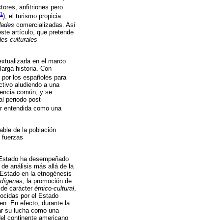
tores, anfitriones pero
71
), el turismo propicia
dades
comercializadas. Así
ste artículo, que pretende
des culturales
extualizarla en el marco
larga historia. Con
 por los españoles para
ctivo aludiendo a una
nencia común, y se
l periodo post-
r entendida como una
able de la población
s fuerzas
l Estado ha desempeñado
o de análisis más allá de la
l Estado en la etnogénesis
ndígenas
, la promoción de
s de carácter
étnico-cultural
,
ocidas por el Estado
en. En efecto, durante la
tar su lucha como una
del continente americano