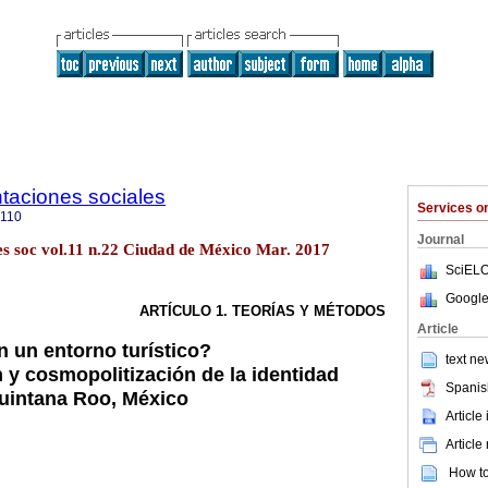
ntaciones sociales
Services 
8110
Journal
es soc vol.11 n.22 Ciudad de México Mar. 2017
SciELO
Google
ARTÍCULO 1. TEORÍAS Y MÉTODOS
Article
 un entorno turístico?
text ne
 y cosmopolitización de la identidad
Spanis
uintana Roo, México
Article
Article
How to 