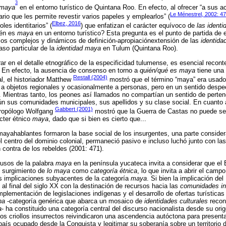
3
maya
en el entorno turístico de Quintana Roo. En efecto, al ofrecer “a sus ac
Le Ménestrel, 2002: 4
rio que les permite revestir varios papeles y emplearlos” (
Elbez, 2016
les identitarios” (
) que enfatizan el carácter equívoco de
las identi
ién es
maya
en un entorno turístico? Esta pregunta es el punto de partida de e
esos complejos y dinámicos de definición-apropiaciónextensión de las
identida
caso particular de la
identidad maya
en Tulum (Quintana Roo).
r en el detalle etnográfico de la especificidad tulumense, es esencial recont
. En efecto, la ausencia de consenso en torno a
quién/qué es maya
tiene una 
Restall (2004)
al, el historiador Matthew
mostró que el término “maya” era usado
, a objetos regionales y ocasionalmente a personas, pero en un sentido despe
. Mientras tanto, los peones así llamados no compartían un sentido de perte
gún sus comunidades municipales, sus apellidos y su clase social. En cuanto a
Gabbert (2001)
tropólogo Wolfgang
mostró que la Guerra de Castas no puede se
ácter étnico
maya
, dado que si bien es cierto que...
mayahablantes formaron la base social de los insurgentes, una parte consider
el centro del dominio colonial, permaneció pasivo e incluso luchó junto con la
contra de los rebeldes (2001: 471).
s usos de la palabra
maya
en la península yucateca invita a considerar que e
l surgimiento de
lo maya
como
categoría étnica
, lo que invita a abrir el camp
as implicaciones subyacentes de la categoría
maya
. Si bien la implicación de
al final del siglo XX con la destinación de recursos hacia las
comunidades i
mplementación de legislaciones indígenas y el desarrollo de ofertas turística
na
-categoría genérica que abarca un mosaico de
identidades culturales
recon
a
- ha constituido una categoría central del discurso nacionalista desde su orig
os criollos insurrectos reivindicaron una ascendencia autóctona para presen
 país ocupado desde la Conquista y legitimar su soberanía sobre un territorio 