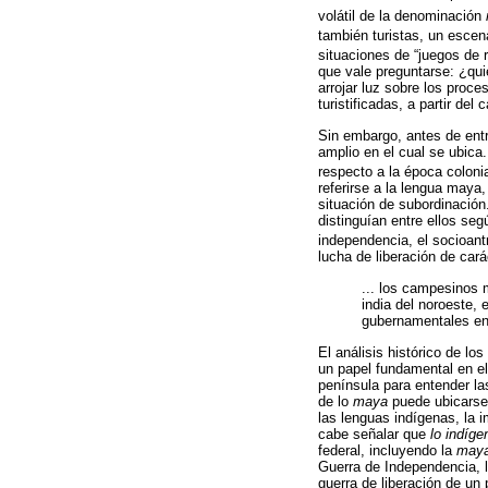
volátil de la denominación
también turistas, un escena
situaciones de “juegos de ro
que vale preguntarse: ¿qu
arrojar luz sobre los proc
turistificadas, a partir del 
Sin embargo, antes de entra
amplio en el cual se ubica
respecto a la época coloni
referirse a la lengua maya
situación de subordinación
distinguían entre ellos se
independencia, el socioan
lucha de liberación de car
... los campesinos 
india del noroeste, 
gubernamentales en 
El análisis histórico de lo
un papel fundamental en e
península para entender l
de lo
maya
puede ubicarse 
las lenguas indígenas, la i
cabe señalar que
lo indíge
federal, incluyendo la
may
Guerra de Independencia, l
guerra de liberación de un