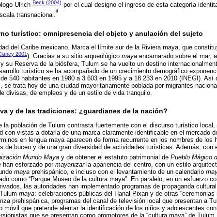
Beck (2004)
ólogo Ulrich
por el cual designo el ingreso de esta categoría identita
4
scala transnacional.
no turístico: omnipresencia del objeto y anulación del sujeto
d del Caribe mexicano. Marca el límite sur de la Riviera maya, que constit
Clancy 2001
). Gracias a su sitio arqueológico
maya
encamarado sobre el mar, a
y su Reserva de la biósfera, Tulum se ha vuelto un destino internacionalmen
esarrollo turístico se ha acompañado de un crecimiento demográfico exponenci
 de 540 habitantes en 1980 a 3 603 en 1995 y a 18 233 en 2010 (INEGI). Así
, se trata hoy de una ciudad mayoritariamente poblada por migrantes nacional
e divisas, de empleos y de un estilo de vida tranquilo.
lva y de las tradiciones: ¿guardianes de la nación?
 la población de Tulum contrasta fuertemente con el discurso turístico local, 
d con vistas a dotarla de una marca claramente identificable en el mercado de
érminos en lengua maya aparecen de forma recurrente en los nombres de los h
s de buceo y de una gran diversidad de actividades turísticas. Además, con el
nización Mundo Maya
y de obtener el estatuto patrimonial de
Pueblo Mágico 
e han esforzado por
mayanizar
la apariencia del centro, con un estilo arquitec
mundo
maya
prehispánico, e incluso con el levantamiento de un calendario
ma
zado como “Parque Museo de la cultura maya”. En paralelo, en un esfuerzo co
privados, las autoridades han implementado programas de propaganda cultural 
n Tulum
maya
: celebraciones públicas del Hanal Pixan y de otras “ceremonia
nza prehispánica, programas del canal de televisión local que presentan a 
io móvil que pretende alentar la identificación de los niños y adolescentes co
rsionistas que se presentan como promotores de la “cultura maya” de Tulum,