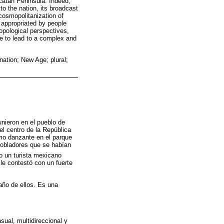
ucatan Peninsula. Indeed,
to the nation, its broadcast
cosmopolitanization of
be appropriated by people
ropological perspectives,
ge to lead to a complex and
nation; New Age; plural;
nieron en el pueblo de
el centro de la República
mo danzante en el parque
pobladores que se habían
 un turista mexicano
le contestó con un fuerte
año de ellos. Es una
sual, multidireccional y