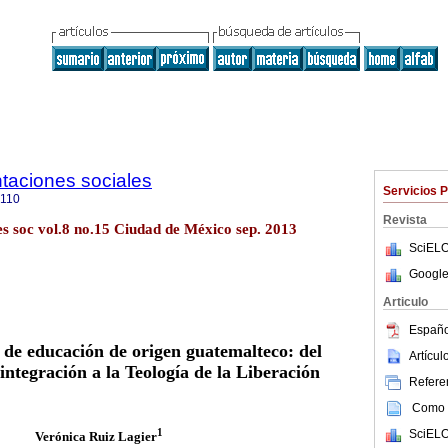
ntaciones sociales
Servicios 
8110
Revista
s soc vol.8 no.15 Ciudad de México sep. 2013
SciELO
Google
Articulo
Españo
de educación de origen guatemalteco: del
Artícu
integración a la Teología de la Liberación
Referen
Como c
1
SciELO
Verónica Ruiz Lagier