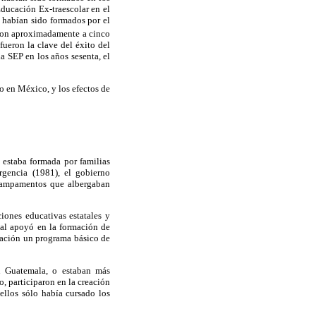
ducación Ex-traescolar en el
habían sido formados por el
aron aproximadamente a cinco
fueron la clave del éxito del
la SEP en los años sesenta, el
o en México, y los efectos de
 estaba formada por familias
gencia (1981), el gobierno
 campamentos que albergaban
iones educativas estatales y
óbal apoyó en la formación de
lación un programa básico de
n Guatemala, o estaban más
o, participaron en la creación
ellos sólo había cursado los