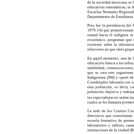
de la sociedad mexicana se lo
educativas sistemáticas; se 
Escuelas Normales Regionale
Departamento de Enseñanza Té
Pero fue la presidencia del
1976:14) que proporcionara 
estatal hacia el indígena s
económico, programas que tu
existente sobre la idiosin
relaciones en que tales grup
En aquel momento, una de la
educación básica a los niños
salubridad, comunicaciones, 
que se crea este organismo 
Indigenista (INI) y operó d
Coordinador laboraría con un
esta población, es decir, c
población objetivo y trabaja
los especialistas no serían l
cuales se les llamaría
promot
La sede de los Centros Coor
directrices que controlarían
escuela formativa de promot
laboratorios y talleres, ca
instituciones de la ciudad (B