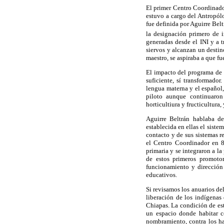
El primer Centro Coordinador
estuvo a cargo del Antropólo
fue definida por Aguirre Bel
la designación primero de 
generadas desde el INI y a 
siervos y alcanzan un desti
maestro, se aspiraba a que fu
El impacto del programa de d
suficiente, sí transformado
lengua materna y el español
piloto aunque continuaron
horticultiura y fructicultura
Aguirre Beltrán hablaba de
establecida en ellas el siste
contacto y de sus sistemas 
el Centro Coordinador en 8
primaria y se integraron a l
de estos primeros promoto
funcionamiento y dirección
educativos.
Si revisamos los anuarios de
liberación de los indígenas
Chiapas. La condición de est
un espacio donde habitar c
nombramiento, contra los hac