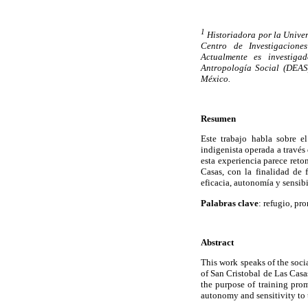
1
Historiadora por la Unive
Centro de Investigacione
Actualmente es investig
Antropología Social (DEAS)
México.
Resumen
Este trabajo habla sobre e
indigenista operada a través
esta experiencia parece reto
Casas, con la finalidad de
eficacia, autonomía y sensib
Palabras clave
: refugio, pr
Abstract
This work speaks of the soc
of San Cristobal de Las Casa
the purpose of training pro
autonomy and sensitivity to