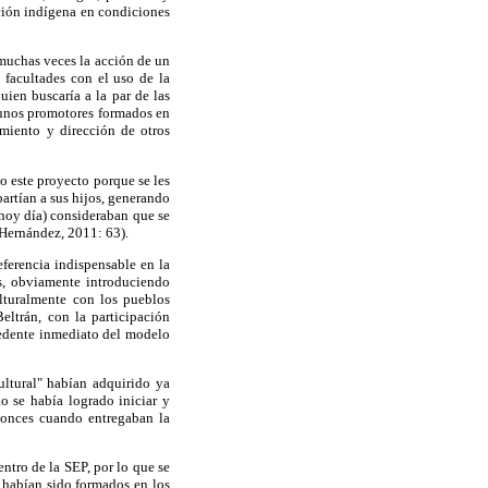
ación indígena en condiciones
 muchas veces la acción de un
facultades con el uso de la
uien buscaría a la par de las
lgunos promotores formados en
amiento y dirección de otros
 este proyecto porque se les
artían a sus hijos, generando
 hoy día) consideraban que se
(Hernández, 2011: 63).
ferencia indispensable en la
as, obviamente introduciendo
ulturalmente con los pueblos
eltrán, con la participación
cedente inmediato del modelo
ltural" habían adquirido ya
o se había logrado iniciar y
ntonces cuando entregaban la
ntro de la SEP, por lo que se
 habían sido formados en los