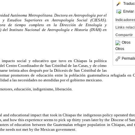
Traduc
Enviar 
rsidad Autónoma Metropolitana. Doctora en Antropología por el
s y Estudios Superiores en Antropología Social (CIESAS).
Indicadore
adora de tiempo completo en la Dirección de Etnología y
Links rela
 del Instituto Nacional de Antropología e
Historia (INAH) en
Compartir
Otros
Otros
Permali
l impacto social y educativo que tuvo en Chiapas la política
 del Centro Coordinador de San Cristóbal de las Casas, y de cómo
marse treinta años después por la Diócesis de San Cristóbal de las
 formar promotores de educación entre la población guatemalteca refugiada en C
ilidad a las necesidades no atendidas por el gobierno mexicano.
omotores, educación, indigenismo, liberación.
ial and educational impact that took in Chiapas the indigenous policy operated th
s, and how this experience seems to pick up thirty years later by the Diocese of San
moters of education between the Guatemalan refugee population in Chiapas, and t
 the needs not met by the Mexican government.