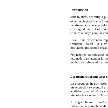
Introducción
Mucho antes del refugio gua
experiencia positiva de form
la primera, en el marco del 
con auge durante el último t
en la zona maya como respues
Esta última experiencia imp
Quintana Roo en 1984); así
población que retornó organ
Por razones cronológicas c
retomada para atender la po
modelo de trabajo educativo
Los primeros promotores 
La preocupación por resolve
preocupación se acentuó a p
analfabetismo del 80 por cie
vincular la escuela con la v
Al llegar Plutarco Elías Cal
indígenas, sino implementar