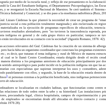
graría por medio de la escuela rural, y reflejo de ese pensamiento es la elaboració
fundó la Casa del Estudiante Indígena, el Departamento Psicopedagógico, las Escue
s, y se reorganizó la Escuela Nacional de Maestros. Se creó también el Sistema 
cnica Industrial y Comercial; y se dio paso a la enseñanza radiofónica (Ruiz, 201
 Gral. Lázaro Cárdenas la que planteó la necesidad de crear un programa de "ema
justicia social a esta población totalmente marginada y aún esclavizada en regi
e materializaba en la ejecución de programas específicos de educación, tenencia
vieron resultados alentadores, pero "no tuvieron la trascendencia esperada, p
crasia indígena en general y de cada grupo étnico en particular; tampoco se tu
os están involucrados en su contacto con la sociedad" (Agustín Romano, 1976: 42).
s acciones relevantes del Gral. Cárdenas fue la creación de un sistema de alberg
; pero hacía falta un organismo coordinador que conectara los programas existentes 
etc.; es decir, que trataran el tema indígena y rural de México de manera estructu
al cual se le llamó Centro Coordinador, estaría dirigido desde el recién crea
e manera distinta a los programas anteriores de educación principalmente por dos
 sentido antropológico para poder incidir en la población indígena sin que las a
ontarían con especialistas que supieran interpretar los usos y costumbres, ad
ndo paralelamente con ellos; y segundo, la base de la educación estaría dentro de
3
adinos
ni personas externas a la población beneficiada, sino indígenas pertenecient
ores de educación.
dinadores se localizarían en ciudades ladinas, que funcionarían como centro re
 las relaciones de todo orden entre la urbe y su hinterland: Las instalaciones pri
ores, procuraduría legal, clínica hospitalaria, campos de experimentación y pr
sas de empleados- se encontrarían desde allí ubicadas en directo contacto y com
eltrán 1976:28).