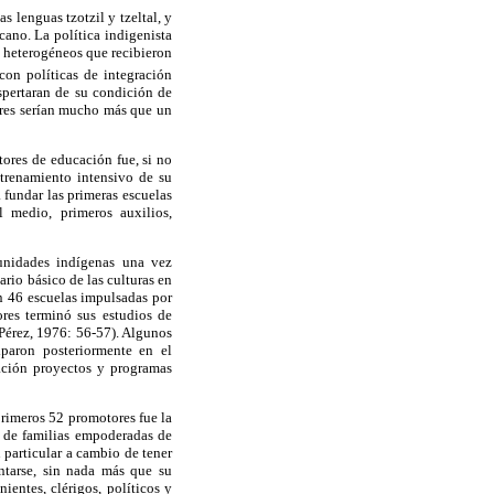
 lenguas tzotzil y tzeltal, y
cano. La política indigenista
s heterogéneos que recibieron
con políticas de integración
spertaran de su condición de
ores serían mucho más que un
tores de educación fue, si no
ntrenamiento intensivo de su
fundar las primeras escuelas
 medio, primeros auxilios,
munidades indígenas una vez
ario básico de las culturas en
n 46 escuelas impulsadas por
res terminó sus estudios de
 Pérez, 1976: 56-57). Algunos
paron posteriormente en el
ación proyectos y programas
primeros 52 promotores fue la
o de familias empoderadas de
 particular a cambio de tener
ntarse, sin nada más que su
ientes, clérigos, políticos y