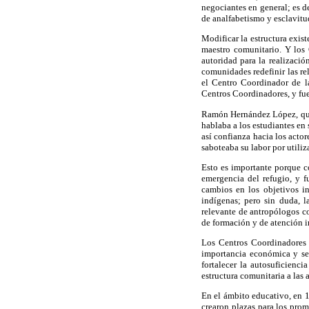
negociantes en general; es d
de analfabetismo y esclavitu
Modificar la estructura exis
maestro comunitario. Y los
autoridad para la realizació
comunidades redefinir las re
el Centro Coordinador de la
Centros Coordinadores, y fu
Ramón Hernández López, quie
hablaba a los estudiantes en
así confianza hacia los acto
saboteaba su labor por utili
Esto es importante porque c
emergencia del refugio, y f
cambios en los objetivos in
indígenas; pero sin duda, l
relevante de antropólogos c
de formación y de atención i
Los Centros Coordinadores 
importancia económica y se 
fortalecer la autosuficienc
estructura comunitaria a las a
En el ámbito educativo, en 1
crearon plazas para los pro