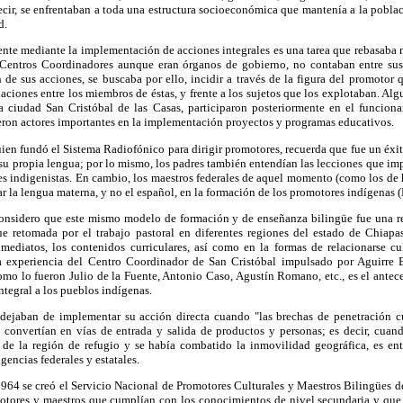
ecir, se enfrentaban a toda una estructura socioeconómica que mantenía a la pobl
d.
tente mediante la implementación de acciones integrales es una tarea que rebasaba
 Centros Coordinadores aunque eran órganos de gobierno, no contaban entre sus 
n de sus acciones, se buscaba por ello, incidir a través de la figura del promotor q
laciones entre los miembros de éstas, y frente a los sujetos que los explotaban. A
 ciudad San Cristóbal de las Casas, participaron posteriormente en el funcion
eron actores importantes en la implementación proyectos y programas educativos.
n fundó el Sistema Radiofónico para dirigir promotores, recuerda que fue un éxito
 su propia lengua; por lo mismo, los padres también entendían las lecciones que imp
res indigenistas. En cambio, los maestros federales de aquel momento (como los de
zar la lengua materna, y no el español, en la formación de los promotores indígenas 
onsidero que este mismo modelo de formación y de enseñanza bilingüe fue una re
ue retomada por el trabajo pastoral en diferentes regiones del estado de Chiap
mediatos, los contenidos curriculares, así como en la formas de relacionarse c
a experiencia del Centro Coordinador de San Cristóbal impulsado por Aguirre B
omo lo fueron Julio de la Fuente, Antonio Caso, Agustín Romano, etc., es el ante
ntegral a los pueblos indígenas.
dejaban de implementar su acción directa cuando "las brechas de penetración cu
convertían en vías de entrada y salida de productos y personas; es decir, cuand
ia de la región de refugio y se había combatido la inmovilidad geográfica, es e
gencias federales y estatales.
964 se creó el Servicio Nacional de Promotores Culturales y Maestros Bilingües de
motores y maestros que cumplían con los conocimientos de nivel secundaria y que