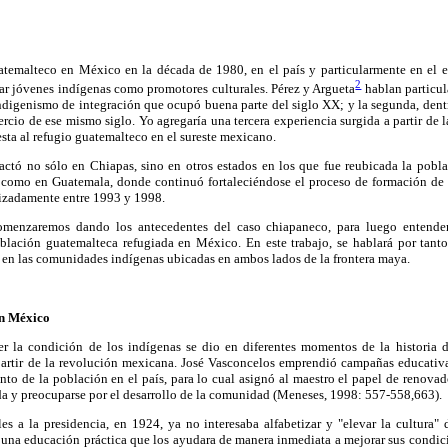
temalteco en México en la década de 1980, en el país y particularmente en el e
2
ar jóvenes indígenas como promotores culturales. Pérez y Argueta
hablan particul
indigenismo de integración que ocupó buena parte del siglo XX; y la segunda, dentro
ercio de ese mismo siglo. Yo agregaría una tercera experiencia surgida a partir de 
ta al refugio guatemalteco en el sureste mexicano.
actó no sólo en Chiapas, sino en otros estados en los que fue reubicada la pob
 como en Guatemala, donde continuó fortaleciéndose el proceso de formación de 
izadamente entre 1993 y 1998.
omenzaremos dando los antecedentes del caso chiapaneco, para luego entende
blación guatemalteca refugiada en México. En este trabajo, se hablará por tanto
 en las comunidades indígenas ubicadas en ambos lados de la frontera maya.
en México
r la condición de los indígenas se dio en diferentes momentos de la historia 
artir de la revolución mexicana. José Vasconcelos emprendió campañas educativas
nto de la población en el país, para lo cual asignó al maestro el papel de renovad
ida y preocuparse por el desarrollo de la comunidad (Meneses, 1998: 557-558,663).
les a la presidencia, en 1924, ya no interesaba alfabetizar y "elevar la cultura
 una educación práctica que los ayudara de manera inmediata a mejorar sus condici