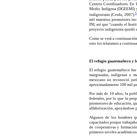
Centros Coordinadores. En 1
Medio Indígena (DGEEMI) y 
5
indigenismo (Cerda, 2007).
mil maestros promotores inco
INI, así que "cuando el Insti
proyecto indigenista quedó a
Como se verá a continuación,
esto los relatamos a continu
El refugio guatemalteco y 
El refugio guatemalteco fue
marginadas, indígenas y m
mexicano no reconoció jurí
aproximadamente 100 mil pe
Por más de 10 años, la pobl
federales, por lo que la pro
promotores de educación, qu
alfabetización, apoyándose p
Algunos de los hombres qu
capacitados porque trabajaban
de cooperativas y formación
primeros niveles académicos