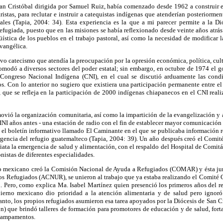
an Cristóbal dirigida por Samuel Ruiz, había comenzado desde 1962 a construir e
ristas, para reclutar e instruir a catequistas indígenas que atenderían posteriorme
abales (Tapia, 2004: 34). Esta experiencia es la que a mi parecer permite a la Di
efugiada, puesto que en las misiones se había reflexionado desde veinte años atrás
üística de los pueblos en el trabajo pastoral, así como la necesidad de modificar la
evangélica.
 catecismo que atendía la preocupación por la opresión económica, política, cultur
modó a diversos sectores del poder estatal; sin embargo, en octubre de 1974 el go
 Congreso Nacional Indígena (CNI), en el cual se discutió arduamente las cond
. Con lo anterior no sugiero que existiera una participación permanente entre el 
, que se refleja en la participación de 2000 indígenas chiapanecos en el CNI real
vió la organización comunitaria, así como la impartición de la evangelización y a
 INI años antes - una estación de radio con el fin de establecer mayor comunicación
 el boletín informativo llamado El Caminante en el que se publicaba información r
gencia del refugio guatemalteco (Tapia, 2004: 39). Un año después creó el Comité
ata la emergencia de salud y alimentación, con el respaldo del Hospital de Comitá
onistas de diferentes especialidades.
no mexicano creó la Comisión Nacional de Ayuda a Refugiados (COMAR) y ésta ju
os Refugiados (ACNUR), se unieron al trabajo que ya estaba realizando el Comité C
. Pero, como explica Ma. Isabel Martínez quien presenció los primeros años del r
ierno mexicano dio prioridad a la atención alimentaria y de salud pero ignor
tanto, los propios refugiados asumieron esa tarea apoyados por la Diócesis de San Cr
ón) que brindó talleres de formación para promotores de educación y de salud, fort
 campamentos.