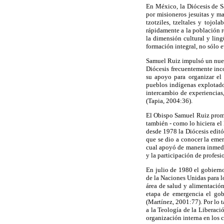
En México, la Diócesis de S
por misioneros jesuitas y ma
tzotziles, tzeltales y tojol
rápidamente a la población r
la dimensión cultural y ling
formación integral, no sólo 
Samuel Ruiz impulsó un nuevo
Diócesis frecuentemente inco
su apoyo para organizar el
pueblos indígenas explotados
intercambio de experiencias
(Tapia, 2004:36).
El Obispo Samuel Ruiz promo
también - como lo hiciera el
desde 1978 la Diócesis editó
que se dio a conocer la emer
cual apoyó de manera inmedi
y la participación de profesi
En julio de 1980 el gobier
de la Naciones Unidas para l
área de salud y alimentación
etapa de emergencia el gob
(Martínez, 2001:77). Por lo 
a la Teología de la Liberaci
organización interna en los