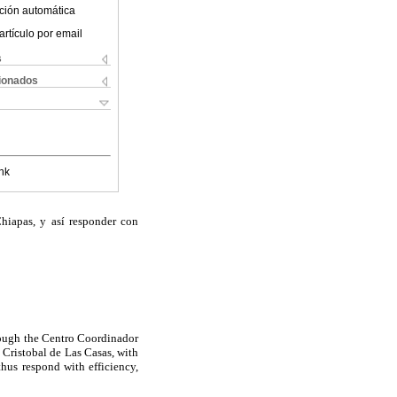
ción automática
artículo por email
s
cionados
nk
hiapas, y así responder con
rough the Centro Coordinador
 Cristobal de Las Casas, with
hus respond with efficiency,