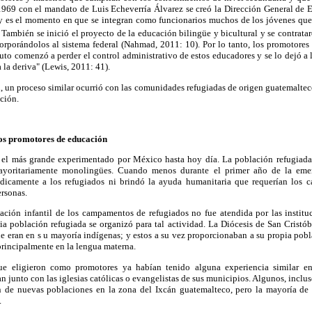
969 con el mandato de Luis Echeverría Álvarez se creó la Dirección General de E
es el momento en que se integran como funcionarios muchos de los jóvenes que 
También se inició el proyecto de la educación bilingüe y bicultural y se contrat
rporándolos al sistema federal (Nahmad, 2011: 10). Por lo tanto, los promotores 
tuto comenzó a perder el control administrativo de estos educadores y se lo dejó a 
 la deriva" (Lewis, 2011: 41).
 un proceso similar ocurrió con las comunidades refugiadas de origen guatemaltec
ación.
los promotores de educación
 el más grande experimentado por México hasta hoy día. La población refugiada
ayoritariamente monolingües. Cuando menos durante el primer año de la emer
dicamente a los refugiados ni brindó la ayuda humanitaria que requerían los
rsonas.
ación infantil de los campamentos de refugiados no fue atendida por las instituc
pia población refugiada se organizó para tal actividad. La Diócesis de San Crist
e eran en s u mayoría indígenas; y estos a su vez proporcionaban a su propia pob
rincipalmente en la lengua materna.
e eligieron como promotores ya habían tenido alguna experiencia similar e
 junto con las iglesias católicas o evangelistas de sus municipios. Algunos, inclus
 de nuevas poblaciones en la zona del Ixcán guatemalteco, pero la mayoría de 
.