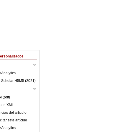
Personalizados
 Analytics
 Scholar H5M5 (
2021
)
l (pdf)
lo en XML
cias del artículo
itar este artículo
 Analytics