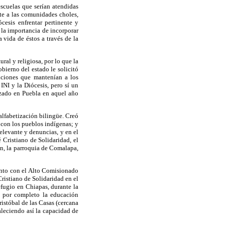
scuelas que serían atendidas
nte a las comunidades choles,
ócesis enfrentar pertinente y
 la importancia de incorporar
 vida de éstos a través de la
al y religiosa, por lo que la
bierno del estado le solicitó
iciones que mantenían a los
INI y la Diócesis, pero sí un
izado en Puebla en aquel año
lfabetización bilingüe. Creó
 con los pueblos indígenas; y
elevante y denuncias, y en el
 Cristiano de Solidaridad, el
n, la parroquia de Comalapa,
nto con el Alto Comisionado
ristiano de Solidaridad en el
efugio en Chiapas, durante la
ó por completo la educación
istóbal de las Casas (cercana
aleciendo así la capacidad de