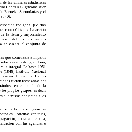
n de las primeras estadísticas
las Centrales Agrícolas, diez
de Escuelas Secundarias y el
3: 40).
ncipación indígena" (Beltrán
ones como Chiapas. La acción
 de la tierra y mejoramiento
or razón del desconocimiento
vo en cuenta el conjunto de
ues que comenzara a impartir
sobre asuntos de agricultura,
ral e integral. Es hasta 1951
do (1948) Instituto Nacional
 razones: Primero, el Centro
cciones fueran rechazadas por
entrándose en el mundo de la
 los propios grupos, es decir
es a la misma población a los
ctor de la que surgirían las
ncipales □oficinas centrales,
opagación, posta zootécnica,
unicación con las agencias e