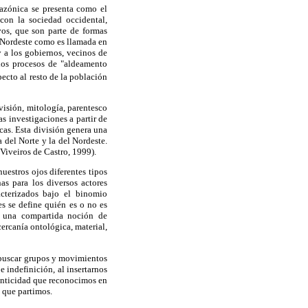
mazónica se presenta como el
con la sociedad occidental,
vos, que son parte de formas
o Nordeste como es llamada en
y a los gobiernos, vecinos de
los procesos de "aldeamento
pecto al resto de la población
visión, mitología, parentesco
s investigaciones a partir de
icas. Esta división genera una
a del Norte y la del Nordeste.
Viveiros de Castro, 1999).
nuestros ojos diferentes tipos
as para los diversos actores
acterizados bajo el binomio
es se define quién es o no es
r una compartida noción de
cercanía ontológica, material,
al buscar grupos y movimientos
 indefinición, al insertarnos
tenticidad que reconocimos en
 que partimos.