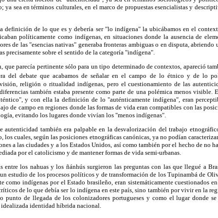
o; ya sea en términos culturales, en el marco de propuestas esencialistas y descrip
a definición de lo que es y debería ser "lo indígena" la ubicábamos en el contex
caban políticamente como indígenas, en situaciones donde la ausencia de eleme
res de las "esencias nativas" generaba fronteras ambiguas o en disputa, abriendo
as precisamente sobre el sentido de la categoría "indígena".
, que parecía pertinente sólo para un tipo determinado de contextos, apareció tam
ra del debate que acabamos de señalar en el campo de lo étnico y de lo polí
isión, religión o ritualidad indígenas, pero el cuestionamiento de las autentici
diferencias también estaba presente como parte de una polémica menos visible. E
éntico", y con ella la definición de lo "auténticamente indígena", eran percepti
bajo de campo en regiones donde las formas de vida eran compatibles con las posic
logía, evitando los lugares donde vivían los "menos indígenas".
de autenticidad también era palpable en la desvalorización del trabajo etnográf
, los cuales, según las posiciones etnográficas canónicas, ya no podían caracteriz
nes a las ciudades y a los Estados Unidos, así como también por el hecho de no h
diada por el catolicismo y de mantener formas de vida semi-urbanas.
as entre los nahuas y los ñánhús surgieron las preguntas con las que llegué a Br
 un estudio de los procesos políticos y de transformación de los Tupinambá de Oli
te como indígenas por el Estado brasileño, eran sistemáticamente cuestionados en 
ríticos de lo que debía ser lo indígena en este país, sino también por vivir en la reg
o punto de llegada de los colonizadores portugueses y como el lugar donde se 
 idealizada identidad híbrida nacional.