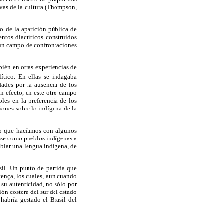
tivas de la cultura (Thompson,
to de la aparición pública de
ntos diacríticos construidos
 un campo de confrontaciones
bién en otras experiencias de
tico. En ellas se indagaba
dades por la ausencia de los
n efecto, en este otro campo
bles en la preferencia de los
iones sobre lo indígena de la
ico que hacíamos con algunos
arse como pueblos indígenas a
ablar una lengua indígena, de
asil. Un punto de partida que
vença, los cuales, aun cuando
su autenticidad, no sólo por
ión costera del sur del estado
habría gestado el Brasil del