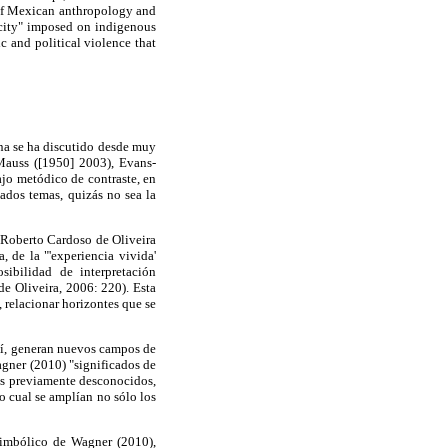
 of Mexican anthropology and
ticity" imposed on indigenous
c and political violence that
ina se ha discutido desde muy
Mauss ([1950] 2003), Evans-
ajo metódico de contraste, en
ados temas, quizás no sea la
e Roberto Cardoso de Oliveira
 de la "'experiencia vivida'
sibilidad de interpretación
de Oliveira, 2006: 220). Esta
, relacionar horizontes que se
 sí, generan nuevos campos de
agner (2010) "significados de
tos previamente desconocidos,
o cual se amplían no sólo los
simbólico de Wagner (2010),