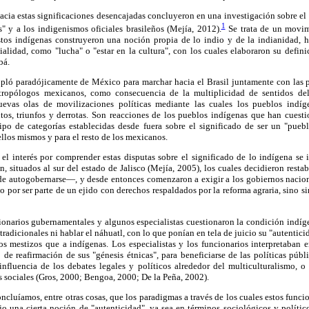
acia estas significaciones desencajadas concluyeron en una investigación sobre e
1
" y a los indigenismos oficiales brasileños (Mejía, 2012).
Se trata de un movimi
stos indígenas construyeron una noción propia de lo indio y de la indianidad, 
alidad, como "lucha" o "estar en la cultura", con los cuales elaboraron su defini
bá.
opló paradójicamente de México para marchar hacia el Brasil juntamente con las
tropólogos mexicanos, como consecuencia de la multiplicidad de sentidos del
evas olas de movilizaciones políticas mediante las cuales los pueblos indíg
tos, triunfos y derrotas. Son reacciones de los pueblos indígenas que han cuest
tipo de categorías establecidas desde fuera sobre el significado de ser un "pueb
ellos mismos y para el resto de los mexicanos.
 el interés por comprender estas disputas sobre el significado de lo indígena se 
n, situados al sur del estado de Jalisco (Mejía, 2005), los cuales decidieron rest
 autogobernarse—, y desde entonces comenzaron a exigir a los gobiernos nacional
 no por ser parte de un ejido con derechos respaldados por la reforma agraria, sino
onarios gubernamentales y algunos especialistas cuestionaron la condición indíge
tradicionales ni hablar el náhuatl, con lo que ponían en tela de juicio su "autenti
s mestizos que a indígenas. Los especialistas y los funcionarios interpretaba
 de reafirmación de sus "génesis étnicas", para beneficiarse de las políticas púb
 influencia de los debates legales y políticos alrededor del multiculturalismo, 
 sociales (Gros, 2000; Bengoa, 2000; De la Peña, 2002).
ncluíamos, entre otras cosas, que los paradigmas a través de los cuales estos funcio
jo una cierta noción de "autenticidad", ya sea en términos sociológicos y polític