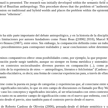
azil is presented. The research was initially developed within the semantic field
ield of Brazilian anthropology. This procedure shows that the problem of "authen
ssion on traditional and hybrid worlds and places the problem within the epistemi
nous "otherness".
a sido parte importante del debate antropológico, y en la historia de la discipl
s limitaciones por autores fundadores como Franz Boas ([1896] 2010), Marcel 
vi-Strauss (1987), entre otros. Sin embargo, la comparación definida como un trab
en procedimientos para contraponer realidades y sacar conclusiones sobre determin
érminos comparativos ofrece otras posibilidades como, por ejemplo, la que propon
ración puede surgir también, aunque no siempre en forma metódica y sistemática,
r en contextos socioculturales diversos puestos en comparación (...), como po
ión de la experiencia de otros — antropólogos, literatos o folcloristas" (Cardoso 
da elucidativa, es decir, una forma de conectar experiencias para, a través de ellas
mente.
rse como la puesta en juego de categorías y experiencias que, al conectarse entre
 significados iniciales, lo que en otro campo de discusiones es llamado por Roy W
 caso los conceptos y significados iniciales, al ser relacionados con otros contex
s tanto en su anterior campo de significación como en el nuevo que enfrenta, con l
xto desde el previo, sino también para el contexto previo desde el nuevo.
 de Roberto Cardoso de Oliveira (2006), pensada desde el debate semiótico y 