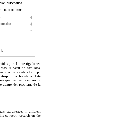
ción automática
artículo por email
s
cionados
nk
vidas por el investigador en
ptos. A partir de esta idea,
inicialmente desde el campo
tropología brasileña. Este
tema que trasciende en ambos
io dentro del problema de la
ers' experiences in different
his concept, research on the