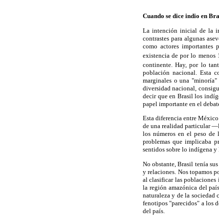
Cuando se dice indio en Bra
La intención inicial de la 
contrastes para algunas ase
como actores importantes p
existencia de por lo menos 
continente. Hay, por lo tan
población nacional. Esta c
marginales o una "minoría" s
diversidad nacional, consigu
decir que en Brasil los ind
papel importante en el debate 
Esta diferencia entre México 
de una realidad particular 
los números en el peso de 
problemas que implicaba pre
sentidos sobre lo indígena y
No obstante, Brasil tenía sus
y relaciones. Nos topamos po
al clasificar las poblacione
la región amazónica del país
naturaleza y de la sociedad c
fenotipos "parecidos" a los d
del país.