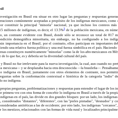
sil
investigación en Brasil era situar en otro lugar las preguntas y respuestas gen
veraciones comúnmente aceptadas a propósito de los indígenas mexicanos, como 
or constituir la principal "minoría" nacional, ya que incluso los conteos más
3
15 millones de indígenas, es decir, el 13.5%
de la población mexicana, en númer
to, un contraste evidente con Brasil, donde sólo se reconoce un total de 817 m
ondición demográfica minoritaria, sin embargo, no ha configurado a los indíg
in importancia en el Brasil; por el contrario, ellos participan en importantes de
iendo una relativa fuerza política y una real fuerza simbólica en el país. Haciend
ígenas constituyen numéricamente "minorías" como la de los afro-mexicanos en 
de lo que fue, es y debería ser la diversidad cultural del país.
y Brasil no fue irrelevante para la nueva investigación, la cual, aun cuando no pre
—la mexicana— y se desplazaba hacia otra desconocida —la brasileña—. Pensábamo
lo indígena en Brasil, juntamente con otros elementos de contraste, nos permit
guntas sobre la conformación contextual e histórica de la categoría "indio" d
 lo no indígena.
 propias preguntas, problematizaciones y respuestas para entender el lugar de los i
r primera vez con otra forma de concebir lo indígena en Brasil a través de la propi
s indígenas en el país, las divide en dos grandes bloques: por un lado, los indígena
, considerados "distantes", "diferentes", con las "pieles pintadas", "desnudos" y co
onsideradas antitéticas a las de occidente; por otro lado, los indígenas "cercanos"
e los mestizos, relacionados con las formas de vida rural y localizados principalme