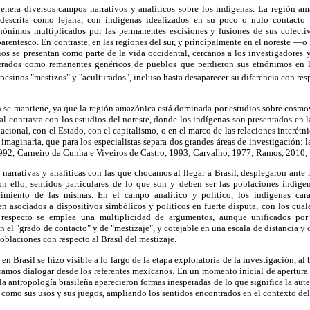
genera diversos campos narrativos y analíticos sobre los indígenas. La región a
 descrita como lejana, con indígenas idealizados en su poco o nulo contacto 
tnónimos multiplicados por las permanentes escisiones y fusiones de sus colecti
 parentesco. En contraste, en las regiones del sur, y principalmente en el noreste —
ios se presentan como parte de la vida occidental, cercanos a los investigadores 
rados como remanentes genéricos de pueblos que perdieron sus etnónimos en 
pesinos "mestizos" y "aculturados", incluso hasta desaparecer su diferencia con res
ón se mantiene, ya que la región amazónica está dominada por estudios sobre cosmo
al contrasta con los estudios del noreste, donde los indígenas son presentados en la
acional, con el Estado, con el capitalismo, o en el marco de las relaciones interétn
imaginaria, que para los especialistas separa dos grandes áreas de investigación: l
992; Carneiro da Cunha e Viveiros de Castro, 1993; Carvalho, 1977; Ramos, 2010; 
 narrativas y analíticas con las que chocamos al llegar a Brasil, desplegaron ante 
on ello, sentidos particulares de lo que son y deben ser las poblaciones indígen
imiento de las mismas. En el campo analítico y político, los indígenas car
n asociados a dispositivos simbólicos y políticos en fuerte disputa, con los cual
e respecto se emplea una multiplicidad de argumentos, aunque unificados po
 el "grado de contacto" y de "mestizaje", y cotejable en una escala de distancia y 
 poblaciones con respecto al Brasil del mestizaje.
en Brasil se hizo visible a lo largo de la etapa exploratoria de la investigación, 
amos dialogar desde los referentes mexicanos. En un momento inicial de apertura e
a antropología brasileña aparecieron formas inesperadas de lo que significa la au
 como sus usos y sus juegos, ampliando los sentidos encontrados en el contexto del