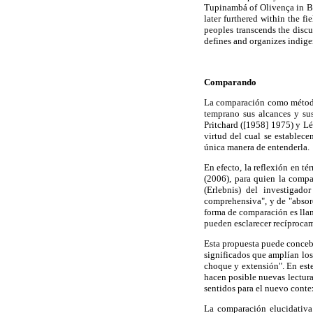
Tupinambá of Olivença in Br
later furthered within the f
peoples transcends the discu
defines and organizes indige
Comparando
La comparación como método h
temprano sus alcances y su
Pritchard ([1958] 1975) y Lé
virtud del cual se establec
única manera de entenderla.
En efecto, la reflexión en t
(2006), para quien la compa
(Erlebnis) del investigado
comprehensiva", y de "absorc
forma de comparación es llama
pueden esclarecer recíproca
Esta propuesta puede concebi
significados que amplían los
choque y extensión". En este
hacen posible nuevas lectura
sentidos para el nuevo conte
La comparación elucidativa