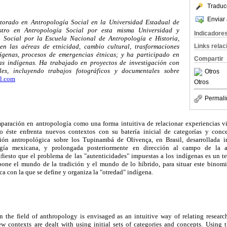
Traduc
Enviar 
torado en Antropología Social en la Universidad Estadual de
stro en Antropología Social por esta misma Universidad y
Indicadore
 Social por la Escuela Nacional de Antropología e Historia,
Links rela
en las aéreas de etnicidad, cambio cultural, trasformaciones
ígenas, procesos de emergencias étnicas; y ha participado en
Compartir
as indígenas. Ha trabajado en proyectos de investigación con
es, incluyendo trabajos fotográficos y documentales sobre
Otros
l.com
Otros
Permali
mparación en antropología como una forma intuitiva de relacionar experiencias vi
o éste enfrenta nuevos contextos con su batería inicial de categorías y conce
ión antropológica sobre los Tupinambá de Olivença, en Brasil, desarrollada 
gía mexicana, y prolongada posteriormente en dirección al campo de la an
iesto que el problema de las "autenticidades" impuestas a los indígenas es un 
pone el mundo de la tradición y el mundo de lo híbrido, para situar este binom
ca con la que se define y organiza la "otredad" indígena.
in the field of anthropology is envisaged as an intuitive way of relating research
w contexts are dealt with using initial sets of categories and concepts. Using t