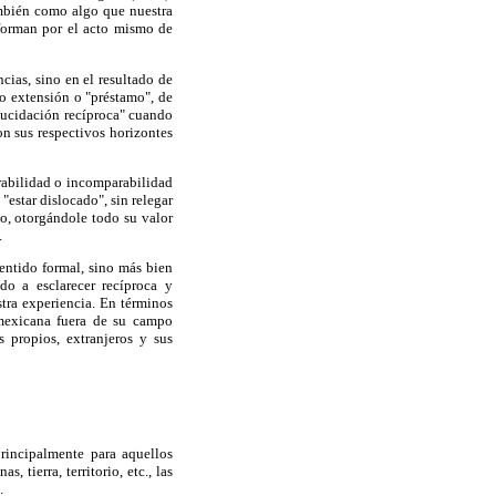
mbién como algo que nuestra
 forman por el acto mismo de
ncias, sino en el resultado de
mo extensión o "préstamo", de
lucidación recíproca" cuando
on sus respectivos horizontes
rabilidad o incomparabilidad
"estar dislocado", sin relegar
io, otorgándole todo su valor
.
entido formal, sino más bien
o a esclarecer recíproca y
stra experiencia. En términos
 mexicana fuera de su campo
s propios, extranjeros y sus
rincipalmente para aquellos
 tierra, territorio, etc., las
.