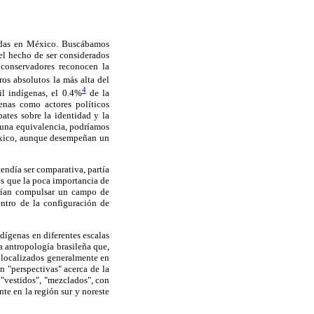
eradas en México. Buscábamos
el hecho de ser considerados
 conservadores reconocen la
os absolutos la más alta del
4
il indígenas, el 0.4%
de la
enas como actores políticos
bates sobre la identidad y la
o una equivalencia, podríamos
México, aunque desempeñan un
tendía ser comparativa, partía
s que la poca importancia de
irían compulsar un campo de
entro de la configuración de
ndígenas en diferentes escalas
a antropología brasileña que,
s localizados generalmente en
n "perspectivas" acerca de la
, "vestidos", "mezclados", con
nte en la región sur y noreste