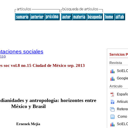
ntaciones sociales
Servicios 
8110
Revista
s soc vol.8 no.15 Ciudad de México sep. 2013
SciELO
Google
Articulo
Españo
ndianidades y antropología: horizontes entre
Artícu
México y Brasil
Referen
Como c
Ernenek Mejía
SciELO