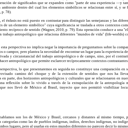
neración de significados que se expanden como "parte de una experiencia —y ta
n ambiente dentro del cual los elementos simbólicos se relacionan entre sí, y se
 p. 78).
el énfasis no está puesto en contrastar para distinguir las semejanzas y las difere
es de un elemento simbólico" cuya significancia se traslada a otros contextos co
iento recíproco de sentido (Wagner, 2010, p. 79). Esta operación conduce a una "e
n trabajo antropológico que relaciona diferentes "mundos de vida" (life-worlds) c
 esta perspectiva no implica negar la importancia de preguntarnos sobre la compa
os o campos; pero plantea la necesidad de encontrar un lugar para la experiencia de 
privada y circunstancial del trabajo antropológico o de campo, sino, por el contrar
acer antropológico que permite esclarecer recíprocamente contextos contrastantes
perspectiva, lo que presentaremos en seguida no constituye una comparación en s
provisado camino del choque y de la extensión de sentidos que nos ha llevad
 en parte, dos horizontes antropológicos y culturales que se relacionaron en nue
 una reflexión sobre lo vivido a través de la extrapolación de la antropología
que nos llevó de México al Brasil, trayecto que nos permitió visibilizar locu
hablamos son los de México y Brasil, cercanos y distantes al mismo tiempo, p
categorías como las de pueblos indígenas, indios, derechos indígenas, no indígenas,
ambos lugares, pero al usarlas en estos mundos diferentes no parecen decir lo mismo