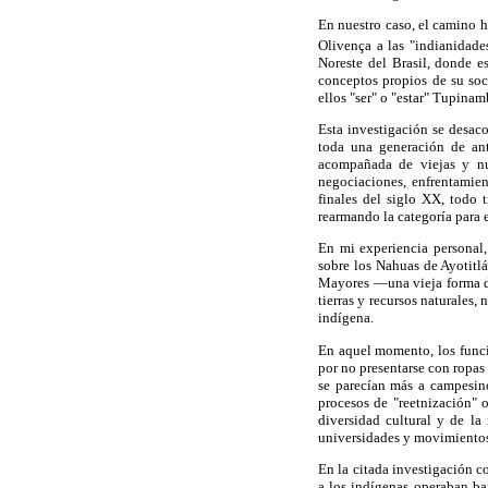
En nuestro caso, el camino h
Olivença a las "indianidades
Noreste del Brasil, donde e
conceptos propios de su soci
ellos "ser" o "estar" Tupinam
Esta investigación se desac
toda una generación de an
acompañada de viejas y nu
negociaciones, enfrentamien
finales del siglo XX, todo 
rearmando la categoría para 
En mi experiencia personal,
sobre los Nahuas de Ayotitlá
Mayores —una vieja forma de
tierras y recursos naturales,
indígena.
En aquel momento, los funci
por no presentarse con ropas 
se parecían más a campesino
procesos de "reetnización" o
diversidad cultural y de la
universidades y movimientos
En la citada investigación co
a los indígenas operaban ba