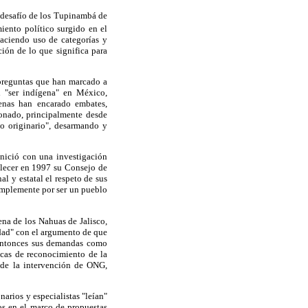
l desafío de los Tupinambá de
ento político surgido en el
haciendo uso de categorías y
ción de lo que significa para
 preguntas que han marcado a
 "ser indígena" en México,
enas han encarado embates,
ionado, principalmente desde
lo originario", desarmando y
inició con una investigación
ablecer en 1997 su Consejo de
 y estatal el respeto de sus
 simplemente por ser un pueblo
na de los Nahuas de Jalisco,
cidad" con el argumento de que
n entonces sus demandas como
licas de reconocimiento de la
o de la intervención de ONG,
narios y especialistas "leían"
os en el marco de propuestas