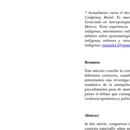
* Actualmente cursa el doc
Campinas, Brasil. Es mae
licenciado en Antropología
México. Tiene experiencia 
indígenas, movimientos ind
debates sobre epistemologí
indígenas urbanos y rural
indígenas.
ernenek13@gmai
Resumen
Este artículo concibe la co
diferentes contextos, cuand
presentamos una investigac
semántico de la antropolo
procedimiento puso de manif
países el debate que contra
violencia epistémica y políti
Abstract
In this article, comparison 
contexts especially when ne