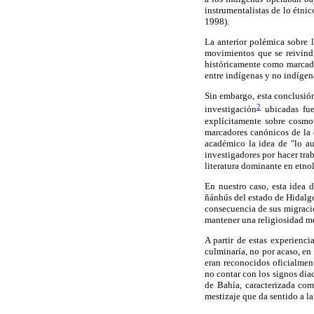
instrumentalistas de lo étnic
1998).
La anterior polémica sobre l
movimientos que se reivindi
históricamente como marcado
entre indígenas y no indígen
Sin embargo, esta conclusión
2
investigación
ubicadas fue
explícitamente sobre cosmov
marcadores canónicos de la 
académico la idea de "lo aut
investigadores por hacer tra
literatura dominante en etno
En nuestro caso, esta idea 
ñánhús del estado de Hidalgo
consecuencia de sus migracio
mantener una religiosidad me
A partir de estas experienci
culminaría, no por acaso, en
eran reconocidos oficialmen
no contar con los signos diac
de Bahía, caracterizada com
mestizaje que da sentido a la