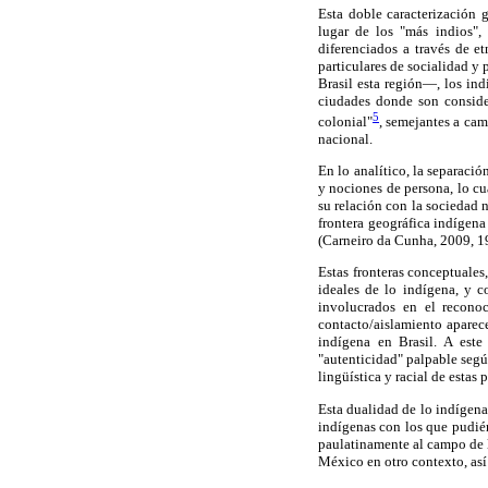
Esta doble caracterización 
lugar de los "más indios",
diferenciados a través de e
particulares de socialidad y
Brasil esta región—, los ind
ciudades donde son conside
5
colonial"
, semejantes a cam
nacional.
En lo analítico, la separaci
y nociones de persona, lo cu
su relación con la sociedad n
frontera geográfica indígena 
(Carneiro da Cunha, 2009, 1
Estas fronteras conceptuales,
ideales de lo indígena, y c
involucrados en el reconoc
contacto/aislamiento aparece
indígena en Brasil. A est
"autenticidad" palpable según
lingüística y racial de estas
Esta dualidad de lo indígena 
indígenas con los que pudiér
paulatinamente al campo de l
México en otro contexto, así