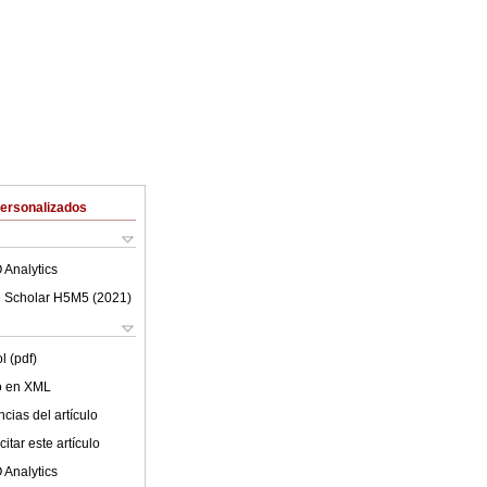
Personalizados
 Analytics
 Scholar H5M5 (
2021
)
l (pdf)
lo en XML
cias del artículo
itar este artículo
 Analytics