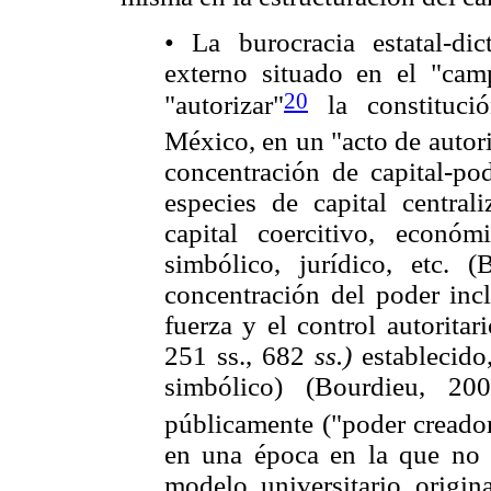
• La burocracia estatal-dic
externo situado en el "cam
20
"autorizar"
la constituci
México, en un "acto de autor
concentración de capital-pod
especies de capital central
capital coercitivo, económic
simbólico, jurídico, etc. 
concentración del poder incl
fuerza y el control autorita
251 ss., 682
ss.)
establecido
simbólico) (Bourdieu, 20
públicamente ("poder creador
en una época en la que no e
modelo universitario origin