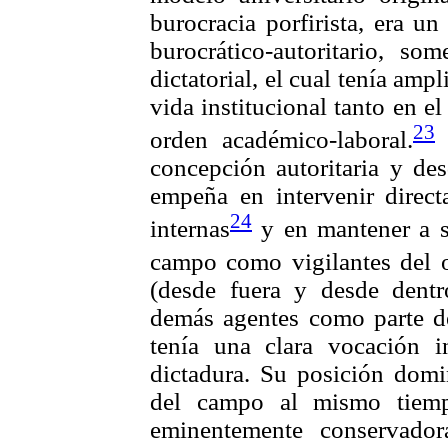
burocracia porfirista, era u
burocrático-autoritario, so
dictatorial, el cual tenía ampl
vida institucional tanto en e
23
orden académico-laboral.
L
concepción autoritaria y des
empeña en intervenir direct
24
internas
y en mantener a su
campo como vigilantes del o
(desde fuera y desde dentr
demás agentes como parte de
tenía una clara vocación in
dictadura. Su posición domin
del campo al mismo tiemp
eminentemente conservador