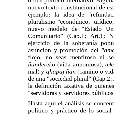
orden político alternativo. Algun
nuevo texto constitucional de est
ejemplo: la idea de "refunda
pluralismo "económico, jurídico, 
nuevo modelo de "Estado Unit
Comunitario" (Cap.1; Art.1; 
ejercicio de la soberanía popu
asunción y promoción del
"ama
flojo, no seas mentiroso ni s
ñandereko
(vida armoniosa),
tek
mal) y
qhapaj ñan
(camino o vida
de una "sociedad plural" (Cap.2; 
la definición taxativa de quien
"servidoras y servidores público
Hasta aquí el análisis se concen
político y práctico de lo social