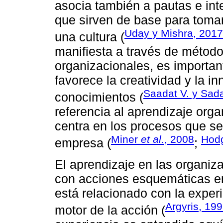
asocia también a pautas e int
que sirven de base para tomar
Uday y Mishra, 2017
una cultura (
manifiesta a través de méto
organizacionales, es importa
favorece la creatividad y la i
Saadat V. y Sada
conocimientos (
referencia al aprendizaje orga
centra en los procesos que se
Miner
et al.
, 2008
Hod
empresa (
;
El aprendizaje en las organiz
con acciones esquemáticas en
está relacionado con la exper
Argyris, 19
motor de la acción (