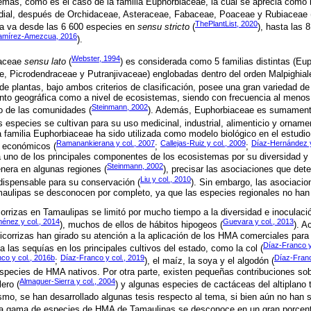
emas, como es el caso de la familia Euphorbiaceae, la cual se aprecia como 
dial, después de Orchidaceae, Asteraceae, Fabaceae, Poaceae y Rubiaceae 
ThePlantList, 2020
ca va desde las 6 600 especies en
sensu stricto
(
), hasta las 
amírez-Amezcua, 2016
).
Webster, 1994
iaceae
sensu lato
(
) es considerada como 5 familias distintas (E
, Picrodendraceae y Putranjivaceae) englobadas dentro del orden Malpighial
 de plantas, bajo ambos criterios de clasificación, posee una gran variedad d
anto geográfica como a nivel de ecosistemas, siendo con frecuencia al meno
Steinmann, 2002
o de las comunidades (
). Además, Euphorbiaceae es sumamente
species se cultivan para su uso medicinal, industrial, alimenticio y ornamen
la familia Euphorbiaceae ha sido utilizada como modelo biológico en el estudio
Ramanankierana y col., 2007
Callejas-Ruiz y col., 2009
Díaz-Hernández y
 económicos (
;
;
a uno de los principales componentes de los ecosistemas por su diversidad y
Steinmann, 2002
era en algunas regiones (
), precisar las asociaciones que dete
Liu y col., 2010
dispensable para su conservación (
). Sin embargo, las asociacio
maulipas se desconocen por completo, ya que las especies regionales no han 
orrizas en Tamaulipas se limitó por mucho tiempo a la diversidad e inoculac
énez y col., 2014
Guevara y col., 2013
), muchos de ellos de hábitos hipogeos (
). A
corrizas han girado su atención a la aplicación de los HMA comerciales para 
Díaz-Franco y
a a las sequías en los principales cultivos del estado, como la col (
co y col., 2016b
Díaz-Franco y col., 2019
Díaz-Franc
;
), el maíz, la soya y el algodón (
especies de HMA nativos. Por otra parte, existen pequeñas contribuciones so
Almaguer-Sierra y col., 2004
ero (
) y algunas especies de cactáceas del altiplano 
smo, se han desarrollado algunas tesis respecto al tema, si bien aún no han s
La gama de especies de HMA de Tamaulipas se desconoce en un gran porcentaj