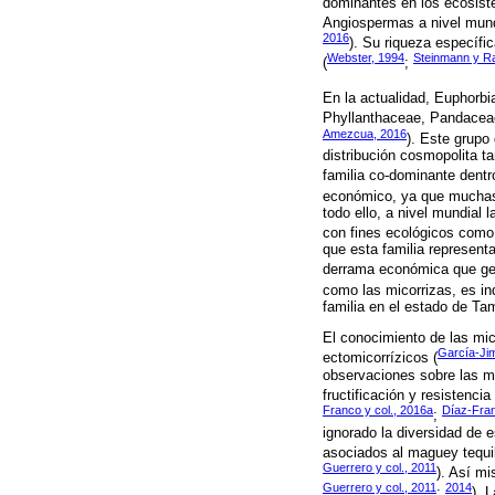
dominantes en los ecosist
Angiospermas a nivel mun
2016
). Su riqueza específi
Webster, 1994
Steinmann y R
(
;
En la actualidad, Euphorb
Phyllanthaceae, Pandaceae
Amezcua, 2016
). Este grupo
distribución cosmopolita t
familia co-dominante dentr
económico, ya que muchas e
todo ello, a nivel mundial 
con fines ecológicos como
que esta familia represent
derrama económica que gen
como las micorrizas, es in
familia en el estado de Ta
El conocimiento de las mic
García-Jim
ectomicorrízicos (
observaciones sobre las mi
fructificación y resistenci
Franco y col., 2016a
Díaz-Fran
;
ignorado la diversidad de 
asociados al maguey tequil
Guerrero y col., 2011
). Así mi
Guerrero y col., 2011
2014
;
). 