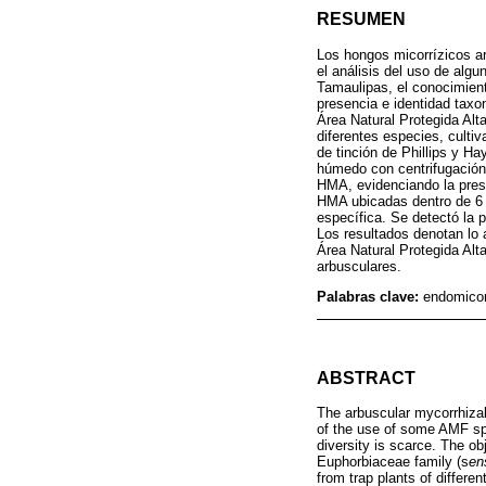
RESUMEN
Los hongos micorrízicos ar
el análisis del uso de alg
Tamaulipas, el conocimient
presencia e identidad taxo
Área Natural Protegida Alt
diferentes especies, culti
de tinción de Phillips y H
húmedo con centrifugación 
HMA, evidenciando la prese
HMA ubicadas dentro de 6 
específica. Se detectó la 
Los resultados denotan lo 
Área Natural Protegida Alt
arbusculares.
Palabras clave:
endomicor
ABSTRACT
The arbuscular mycorrhizal
of the use of some AMF spe
diversity is scarce. The o
Euphorbiaceae family (s
en
from trap plants of differe