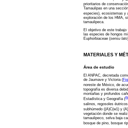
prioritarios de conservaci
Tamaulipas en una sección 
especies), ecosistemas y 
exploración de los HMA, si
tamaulipeca.
El objetivo de este trabajo
las especies de hongos mico
Euphorbiaceae (
sensu lato
MATERIALES Y MÉ
Área de estudio
El ANPAC, decretada como t
de Jaumave y Victoria (
Fig
noreste de México, de acue
topografía es diversa debi
montañas y profundos caño
I
Estadística y Geografía (
salinos, regosoles éutrico
subhúmedo ((A)C(w1) y (A)
vegetación donde se realiz
tamaulipeco, selva baja ca
bosque de pino, bosque ripa