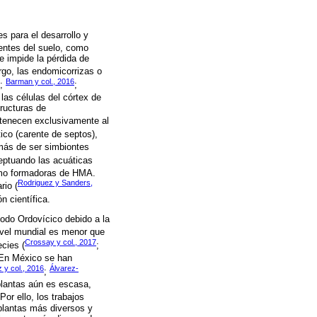
 para el desarrollo y
ientes del suelo, como
e impide la pérdida de
argo, las endomicorrizas o
Barman y col., 2016
;
;
 las células del córtex de
tructuras de
tenecen exclusivamente al
tico (carente de septos),
más de ser simbiontes
eptuando las acuáticas
mo formadoras de HMA.
Rodriguez y Sanders,
rio (
n científica.
odo Ordovícico debido a la
nivel mundial es menor que
Crossay y col., 2017
cies (
;
 En México se han
 y col., 2016
Álvarez-
;
plantas aún es escasa,
 Por ello, los trabajos
plantas más diversos y