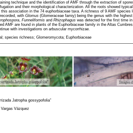
aining technique and the identification of AMF through the extraction of spore
fugation and their morphological characterization. All the roots showed typica
 this association in the 74 euphorbiaceae taxa. A richness of 9 AMF species l
 recorded, with
Glomus
(Glomeraceae famiy) being the genus with the highest 
trophospora
,
Funneliformis
and
Rhizophagus
was detected for the first time i
ted AMF are found in plants of the Euphorbiaceae family in the Altas Cumbres
ntinue with investigations on arbuscular mycorrhizae.
al; species richness; Glomeromycota; Euphorbiaceae
rrizada Jatropha gossypofolia”
m Vargas Vázquez