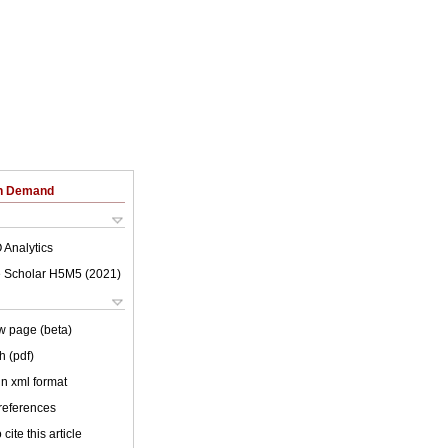
on Demand
 Analytics
 Scholar H5M5 (
2021
)
w page (beta)
h (pdf)
 in xml format
 references
cite this article