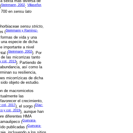
la sexta más diversa de
Steinmann, 2002
Villaseñor,
(
;
8 700 en
sensu lato
uphorbiaceae
sensu stricto
,
Steinmann y Ramírez-
es (
e formas de vida y una
s una especie de dicha
 importante a nivel
Steinmann, 2002
tal (
). Por
 de las micorrizas tanto
 col., 2013
). Partiendo de
 abundancia, así como la
rminan su resiliencia,
nes micorrízicas de dicha
sido objeto de estudio.
ión de macromicetos
ctualmente las
favorecer el crecimiento,
 col., 2017
Díaz-
), el sorgo (
o y col., 2019
), aunque han
bre diferentes HMA
Guevara-
tamaulipeco (
Guevara-
ido publicadas (
e, incluyendo a los sitios