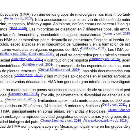
rbusculares (HMA) son uno de los grupos de microorganismos más importantes
Ferlian y col., 2018
s (
). Esta asociación es la principal vía de obtención de nutr
, zinc, magnesio, fósforo y agua. Asimismo, actúan como una barrera física qu
Noda, 2009
enos (
). Las micorrizas se clasifican en 7 diferentes tipos, sin emb
Kumar y col., 2015
on las más frecuentes y abundantes en algunos ecosistemas (
os HMA se caracterizan por el desarrollo de estructuras fúngicas al interior de
ulos, especializadas en el intercambio de nutrientes y en la formación de es
Oehl y col., 2011
 como vesículas en algunas especies de HMA (
). Los HMA per
hüβler y col., 2001
Oehl y col., 2011
;
), el cual se caracteriza por su micelio cenocí
Schüβler y col., 2001
Sturmer y col., 2018
exual (
) y distribución cosmopolita (
), ade
Schüβler y col., 2001
tosintéticos (
). La mayoría de las especies de plantas, exc
Chimal-Sánchez y col., 2016
s de plantas terrestres (
), han sido documentadas co
Ferlian y col., 2018
ológica (
) y sus múltiples aplicaciones en el sector agropecua
sde hace varias décadas los HMA han generado gran interés en la investigació
e ha mantenido con pocas variaciones evolutivas desde su origen en el peri
Davison y col., 2015
ones (
). Por ello, posiblemente la diversidad de especies a 
Davison y col., 2015
os (
), limitándose aproximadamente a poco más de 300 espe
Oehl y col., 2011
 repartidas en 29 géneros, 14 familias, 5 órdenes y 3 clases (
).
Chimal-Sánchez
 HMA, principalmente en zonas áridas, semiáridas y tropicales (
 sin embargo, la representatividad geográfica de ecosistemas y de grupos de 
Chimal-Sánchez y col., 2016
Álvarez-Lopeztello y col., 2019
idad biológica del país (
;
).
sidad de HMA son indispensables en México, principalmente en los grupos de 