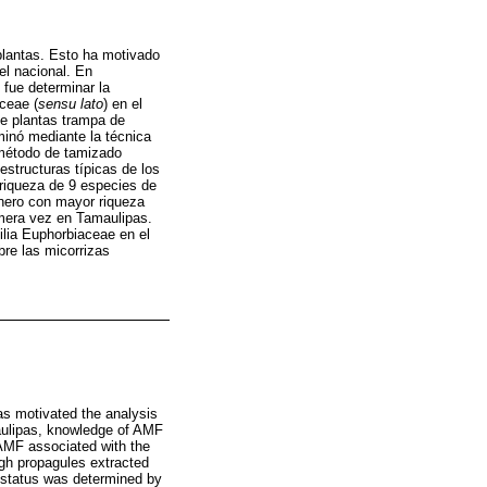
plantas. Esto ha motivado
el nacional. En
 fue determinar la
ceae (
sensu lato
) en el
de plantas trampa de
minó mediante la técnica
l método de tamizado
structuras típicas de los
 riqueza de 9 especies de
nero con mayor riqueza
mera vez en Tamaulipas.
ilia Euphorbiaceae en el
bre las micorrizas
as motivated the analysis
maulipas, knowledge of AMF
 AMF associated with the
gh propagules extracted
l status was determined by