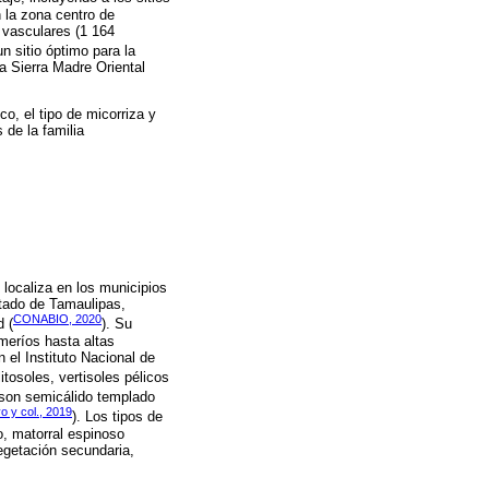
 la zona centro de
 vasculares (1 164
n sitio óptimo para la
a Sierra Madre Oriental
co, el tipo de micorriza y
 de la familia
localiza en los municipios
estado de Tamaulipas,
CONABIO, 2020
d (
). Su
meríos hasta altas
el Instituto Nacional de
itosoles, vertisoles pélicos
 son semicálido templado
 y col., 2019
). Los tipos de
o, matorral espinoso
egetación secundaria,