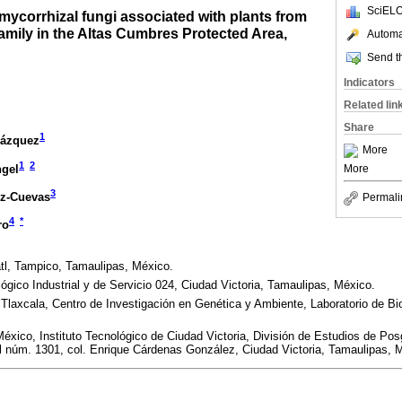
SciELO
mycorrhizal fungi associated with plants from
amily in the Altas Cumbres Protected Area,
Automat
Send th
Indicators
Related lin
Share
1
Vázquez
More
1
2
ngel
More
3
ez-Cuevas
Permali
4
*
ro
tl, Tampico, Tamaulipas, México.
ógico Industrial y de Servicio 024, Ciudad Victoria, Tamaulipas, México.
laxcala, Centro de Investigación en Genética y Ambiente, Laboratorio de Bio
éxico, Instituto Tecnológico de Ciudad Victoria, División de Estudios de Pos
l núm. 1301, col. Enrique Cárdenas González, Ciudad Victoria, Tamaulipas, M