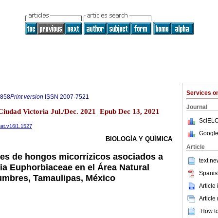
Services 
7858
Print version
ISSN
2007-7521
Journal
Ciudad Victoria Jul./Dec. 2021 Epub Dec 13, 2021
SciELO
uat.v16i1.1527
Google
BIOLOGÍA Y QUÍMICA
Article
es de hongos micorrízicos asociados a
text ne
lia Euphorbiaceae en el Área Natural
Spanis
umbres, Tamaulipas, México
Article
Article
How to 