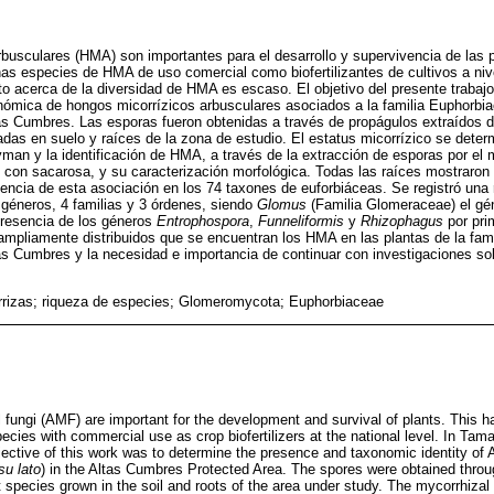
busculares (HMA) son importantes para el desarrollo y supervivencia de las 
unas especies de HMA de uso comercial como biofertilizantes de cultivos a niv
o acerca de la diversidad de HMA es escaso. El objetivo del presente trabajo
nómica de hongos micorrízicos arbusculares asociados a la familia Euphorbia
as Cumbres. Las esporas fueron obtenidas a través de propágulos extraídos 
vadas en suelo y raíces de la zona de estudio. El estatus micorrízico se deter
ayman y la identificación de HMA, a través de la extracción de esporas por e
con sacarosa, y su caracterización morfológica. Todas las raíces mostraron e
ncia de esta asociación en los 74 taxones de euforbiáceas. Se registró una
géneros, 4 familias y 3 órdenes, siendo
Glomus
(Familia Glomeraceae) el gé
presencia de los géneros
Entrophospora
,
Funneliformis
y
Rhizophagus
por pri
ampliamente distribuidos que se encuentran los HMA en las plantas de la fam
as Cumbres y la necesidad e importancia de continuar con investigaciones so
rizas; riqueza de especies; Glomeromycota; Euphorbiaceae
 fungi (AMF) are important for the development and survival of plants. This h
cies with commercial use as crop biofertilizers at the national level. In Ta
bjective of this work was to determine the presence and taxonomic identity of
su lato
) in the Altas Cumbres Protected Area. The spores were obtained throu
nt species grown in the soil and roots of the area under study. The mycorrhiza