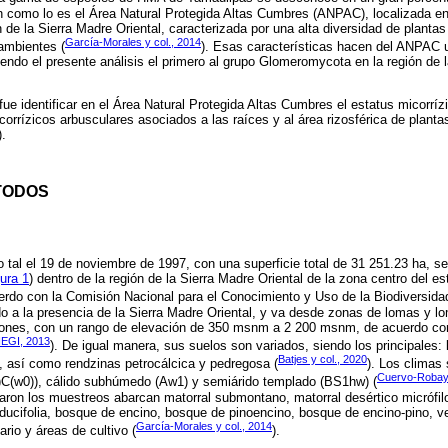
ón como lo es el Área Natural Protegida Altas Cumbres (ANPAC), localizada en
de la Sierra Madre Oriental, caracterizada por una alta diversidad de plantas
García-Morales y col., 2014
ambientes (
). Esas características hacen del ANPAC u
endo el presente análisis el primero al grupo Glomeromycota en la región de l
 fue identificar en el Área Natural Protegida Altas Cumbres el estatus micorrízi
rrízicos arbusculares asociados a las raíces y al área rizosférica de plantas
).
TODOS
al el 19 de noviembre de 1997, con una superficie total de 31 251.23 ha, se 
ura 1
) dentro de la región de la Sierra Madre Oriental de la zona centro del 
rdo con la Comisión Nacional para el Conocimiento y Uso de la Biodiversida
do a la presencia de la Sierra Madre Oriental, y va desde zonas de lomas y lo
nes, con un rango de elevación de 350 msnm a 2 200 msnm, de acuerdo con 
NEGI, 2013
). De igual manera, sus suelos son variados, siendo los principales: l
Batjes y col., 2020
s, así como rendzinas petrocálcica y pedregosa (
). Los climas
Cuervo-Robayo
C(w0)), cálido subhúmedo (Aw1) y semiárido templado (BS1hw) (
aron los muestreos abarcan matorral submontano, matorral desértico micrófil
ducifolia, bosque de encino, bosque de pinoencino, bosque de encino-pino, v
García-Morales y col., 2014
rio y áreas de cultivo (
).