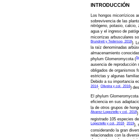
INTRODUCCIÓN
Los hongos micorrízicos a
sobrevivencia de las planta
nitrógeno, potasio, calcio
agua y el ingreso de patóg
micorrizas arbusculares s
Brundrett y Tedersoo, 2018
). L
la raíz denominadas arbúsc
almacenamiento conocidas
Sc
phylum Glomeromycota (
ausencia de reproducción s
obligados de organismos fo
estrictas y algunas familia
Debido a su importancia ec
2014
Oliveira y col., 2016
;
) de
El phylum Glomeromycota s
eficiencia en sus adaptaci
la de otros grupos de hong
Álvarez-Lopeztello y col., 2018
)
registrado 105 especies de
Lopeztello y col., 2018
2019
;
),
considerando la gran divers
relacionados con la diver