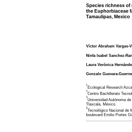
Species richness of 
the Euphorbiaceae f
Tamaulipas, Mexico
Víctor Abraham Vargas-
Ninfa Isabel Sanchez-Ra
Laura Verónica Hernánd
Gonzalo Guevara-Guerre
1
Ecological Research Azca
2
Centro Bachillerato Tecnol
3
Universidad Autónoma de T
Tlaxcala, México.
4
Tecnológico Nacional de M
boulevard Emilio Portes Gi