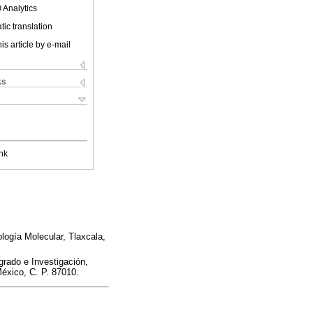
 Analytics
ic translation
is article by e-mail
ks
nk
logía Molecular, Tlaxcala,
grado e Investigación,
éxico, C. P. 87010.