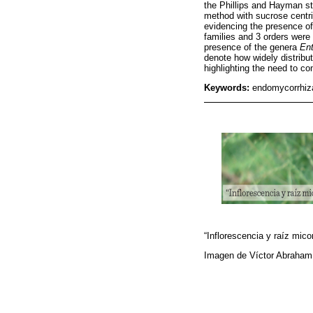
the Phillips and Hayman st
method with sucrose centri
evidencing the presence of
families and 3 orders were
presence of the genera
En
denote how widely distribu
highlighting the need to co
Keywords:
endomycorrhiz
“Inflorescencia y raíz mico
Imagen de Víctor Abraha