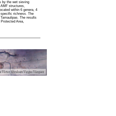
s by the wet sieving
l AMF structures,
ocated within 6 genera, 4
specific richness. The
n Tamaulipas. The results
 Protected Area,