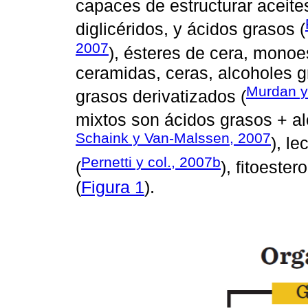
capaces de estructurar aceite
diglicéridos, y ácidos grasos (
2007
), ésteres de cera, monoe
ceramidas, ceras, alcoholes g
Murdan y 
grasos derivatizados (
mixtos son ácidos grasos + al
Schaink y Van-Malssen, 2007
), le
Pernetti y col., 2007b
(
), fitoester
(
Figura 1
).