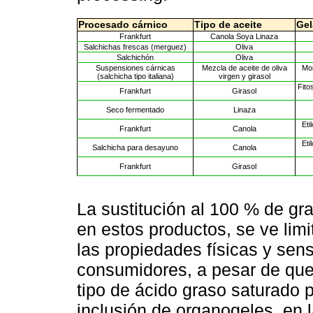
Procesado cárnico
Tipo de aceite
Gel
Frankfurt
Canola Soya Linaza
Salchichas frescas (merguez)
Oliva
Salchichón
Oliva
Suspensiones cárnicas
Mezcla de aceite de oliva
Mon
(salchicha tipo italiana)
virgen y girasol
Fito
Frankfurt
Girasol
Seco fermentado
Linaza
Eti
Frankfurt
Canola
Eti
Salchicha para desayuno
Canola
Frankfurt
Girasol
La sustitución al 100 % de gr
en estos productos, se ve limi
las propiedades físicas y sen
consumidores, a pesar de que s
tipo de ácido graso saturado 
inclusión de organogeles, en 