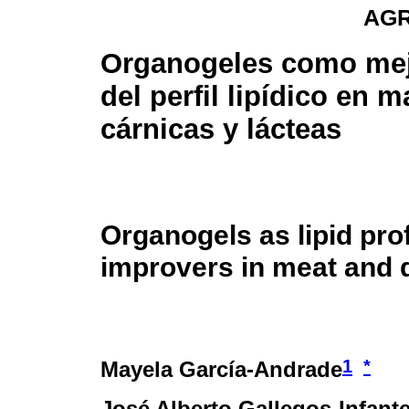
AG
Organogeles como me
del perfil lipídico en m
cárnicas y lácteas
Organogels as lipid prof
improvers in meat and 
1
*
Mayela García-Andrade
José Alberto Gallegos-Infant