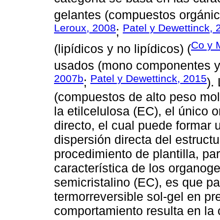
gelantes (compuestos orgánic
Leroux, 2008
Patel y Dewettinck, 
;
Co y 
(lipídicos y no lipídicos) (
usados (mono componentes y 
2007b
Patel y Dewettinck, 2015
;
).
(compuestos de alto peso mole
la etilcelulosa (EC), el único
directo, el cual puede formar 
dispersión directa del estruct
procedimiento de plantilla, par
característica de los organog
semicristalino (EC), es que pa
termorreversible sol-gel en pr
comportamiento resulta en la 