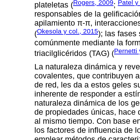
Rogers, 2009
Patel y
plateletas (
;
responsables de la gelificaci
apilamiento π-π, interaccione
Okesola y col., 2015
(
); las fases
comúnmente mediante la forma
Pernetti
triacilglicéridos (TAG) (
La naturaleza dinámica y reve
covalentes, que contribuyen a
de red, les da a estos geles 
inherente de responder a estí
naturaleza dinámica de los ge
de propiedades únicas, hace q
al mismo tiempo. Con base en
los factores de influencia de
emplear métodos de caracteri