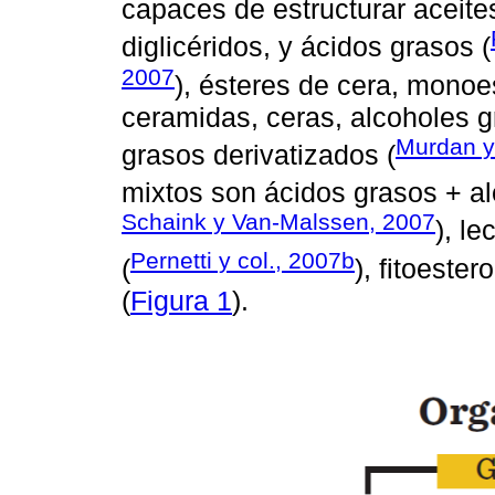
capaces de estructurar aceite
diglicéridos, y ácidos grasos (
2007
), ésteres de cera, monoe
ceramidas, ceras, alcoholes g
Murdan y 
grasos derivatizados (
mixtos son ácidos grasos + al
Schaink y Van-Malssen, 2007
), le
Pernetti y col., 2007b
(
), fitoester
(
Figura 1
).