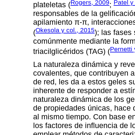
Rogers, 2009
Patel y
plateletas (
;
responsables de la gelificaci
apilamiento π-π, interaccione
Okesola y col., 2015
(
); las fases
comúnmente mediante la forma
Pernetti
triacilglicéridos (TAG) (
La naturaleza dinámica y reve
covalentes, que contribuyen a
de red, les da a estos geles 
inherente de responder a estí
naturaleza dinámica de los ge
de propiedades únicas, hace q
al mismo tiempo. Con base en
los factores de influencia de
emplear métodos de caracteri