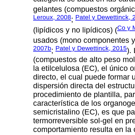
gelantes (compuestos orgánic
Leroux, 2008
Patel y Dewettinck, 
;
Co y 
(lipídicos y no lipídicos) (
usados (mono componentes y 
2007b
Patel y Dewettinck, 2015
;
).
(compuestos de alto peso mole
la etilcelulosa (EC), el único
directo, el cual puede formar 
dispersión directa del estruct
procedimiento de plantilla, par
característica de los organog
semicristalino (EC), es que pa
termorreversible sol-gel en pr
comportamiento resulta en la 