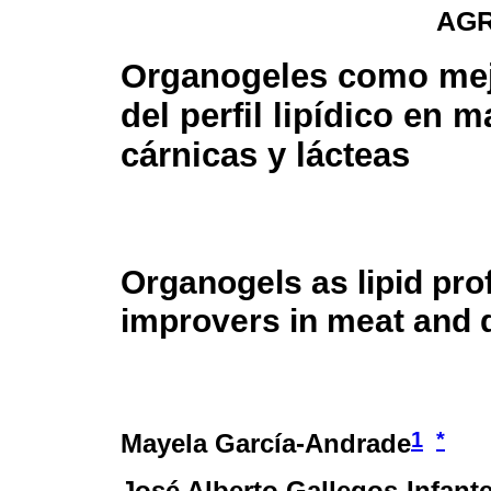
AG
Organogeles como me
del perfil lipídico en m
cárnicas y lácteas
Organogels as lipid prof
improvers in meat and 
1
*
Mayela García-Andrade
José Alberto Gallegos-Infant