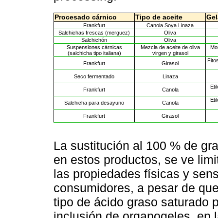
Procesado cárnico
Tipo de aceite
Gel
Frankfurt
Canola Soya Linaza
Salchichas frescas (merguez)
Oliva
Salchichón
Oliva
Suspensiones cárnicas
Mezcla de aceite de oliva
Mon
(salchicha tipo italiana)
virgen y girasol
Fito
Frankfurt
Girasol
Seco fermentado
Linaza
Eti
Frankfurt
Canola
Eti
Salchicha para desayuno
Canola
Frankfurt
Girasol
La sustitución al 100 % de gr
en estos productos, se ve limi
las propiedades físicas y sen
consumidores, a pesar de que s
tipo de ácido graso saturado 
inclusión de organogeles, en 