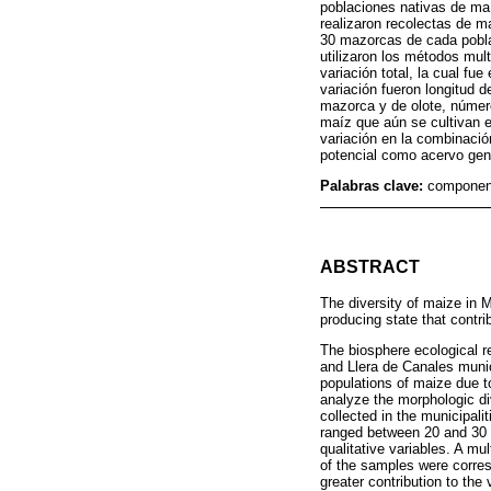
poblaciones nativas de maí
realizaron recolectas de m
30 mazorcas de cada poblac
utilizaron los métodos mul
variación total, la cual fu
variación fueron longitud
mazorca y de olote, número
maíz que aún se cultivan e
variación en la combinació
potencial como acervo gené
Palabras clave:
component
ABSTRACT
The diversity of maize in 
producing state that contri
The biosphere ecological 
and Llera de Canales munici
populations of maize due t
analyze the morphologic div
collected in the municipal
ranged between 20 and 30 c
qualitative variables. A 
of the samples were corres
greater contribution to the