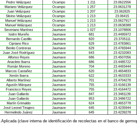
Pedro Velázquez
Ocampo
1 211
23.0622556
Mariano Velázquez
Ocampo
1 257
23.0631278
Juan Velázquez
Ocampo
1 207
23.062825
Silvino Velázquez
Ocampo
1 213
23.06415
Manuel Velázquez
Ocampo
1 213
23.0627917
Manuel Velázquez
Ocampo
1 213
23.0638389
Severiano Martínez
Jaumave
1 027
23.1078806
Isidro Mureño
Jaumave
681
23.4495972
Bernardo Castillo
Jaumave
820
23.3705111
Cipriano Rico
Jaumave
629
23.4783861
Benito Contreras
Jaumave
629
23.4765944
Juan José Rodríguez
Jaumave
643
23.4232083
Alfonso Reyes
Jaumave
686
23.4507056
Anacleto Ibarra
Jaumave
686
23.4485722
Román Moreno
Jaumave
704
23.4493444
Marcos Castañez
Jaumave
620
23.4654833
Xenón Ibarra
Jaumave
622
23.4633333
Alberto Martínez
Jaumave
701
23.4704278
Agustín Márquez
Jaumave
755
23.4166139
Francisco Reyes
Jaumave
755
23.4164472
Juan Gallardo
Jaumave
847
23.3481139
Juan Gallardo
Jaumave
853
23.3486722
Martín Grimaldo
Jaumave
624
23.4653778
José Leonel Tinajero
Jaumave
645
23.4235944
Hermelindo Juárez
Jaumave
645
23.4239278
a Aplicada (clave interna de identificación de recolectas en el banco de germ