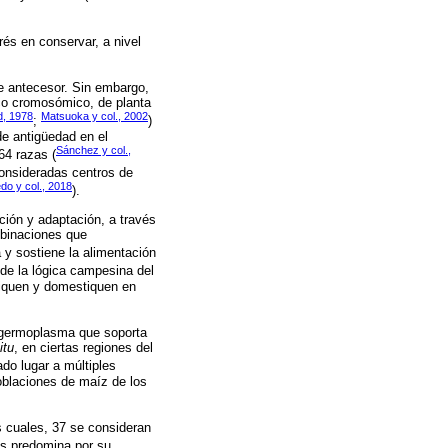
rés en conservar, a nivel
le antecesor. Sin embargo,
co cromosómico, de planta
d, 1978
Matsuoka y col., 2002
;
)
de antigüedad en el
Sánchez y col.,
64 razas (
consideradas centros de
do y col., 2018
).
ción y adaptación, a través
mbinaciones que
a y sostiene la alimentación
 de la lógica campesina del
fiquen y domestiquen en
l germoplasma que soporta
itu
, en ciertas regiones del
do lugar a múltiples
poblaciones de maíz de los
s cuales, 37 se consideran
as predomina por su