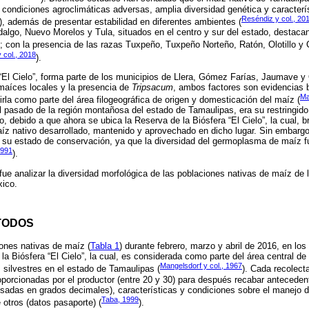
condiciones agroclimáticas adversas, amplia diversidad genética y caracter
Reséndiz y col., 20
), además de presentar estabilidad en diferentes ambientes (
idalgo, Nuevo Morelos y Tula, situados en el centro y sur del estado, destacan
o; con la presencia de las razas Tuxpeño, Tuxpeño Norteño, Ratón, Olotillo y 
 col., 2018
).
“El Cielo”, forma parte de los municipios de Llera, Gómez Farías, Jaumave y
maíces locales y la presencia de
Tripsacum
, ambos factores son evidencias 
Ma
irla como parte del área filogeográfica de origen y domesticación del maíz (
 pasado de la región montañosa del estado de Tamaulipas, era su restringid
, debido a que ahora se ubica la Reserva de la Biósfera “El Cielo”, la cual, b
aíz nativo desarrollado, mantenido y aprovechado en dicho lugar. Sin embargo
 su estado de conservación, ya que la diversidad del germoplasma de maíz fu
1991
).
 fue analizar la diversidad morfológica de las poblaciones nativas de maíz de 
xico.
TODOS
ones nativas de maíz (
Tabla 1
) durante febrero, marzo y abril de 2016, en lo
a Biósfera “El Cielo”, la cual, es considerada como parte del área central de
Mangelsdorf y col., 1967
 silvestres en el estado de Tamaulipas (
). Cada recolect
porcionadas por el productor (entre 20 y 30) para después recabar anteced
resadas en grados decimales), características y condiciones sobre el manejo d
Taba, 1999
e otros (datos pasaporte) (
).