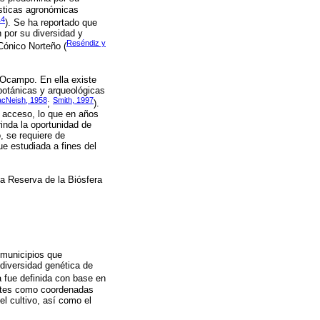
ísticas agronómicas
14
). Se ha reportado que
 por su diversidad y
Reséndiz y
Cónico Norteño (
 Ocampo. En ella existe
botánicas y arqueológicas
cNeish, 1958
Smith, 1997
;
).
o acceso, lo que en años
rinda la oportunidad de
, se requiere de
e estudiada a fines del
la Reserva de la Biósfera
s municipios que
 diversidad genética de
a fue definida con base en
entes como coordenadas
el cultivo, así como el