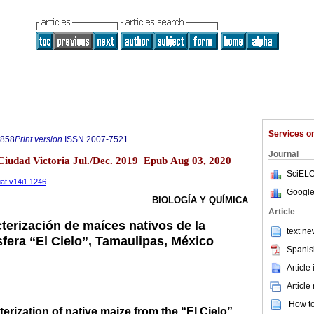
Services 
7858
Print version
ISSN
2007-7521
Journal
Ciudad Victoria Jul./Dec. 2019 Epub Aug 03, 2020
SciELO
uat.v14i1.1246
Google
BIOLOGÍA Y QUÍMICA
Article
terización de maíces nativos de la
text ne
sfera “El Cielo”, Tamaulipas, México
Spanis
Article
Article
How to 
erization of native maize from the “El Cielo”