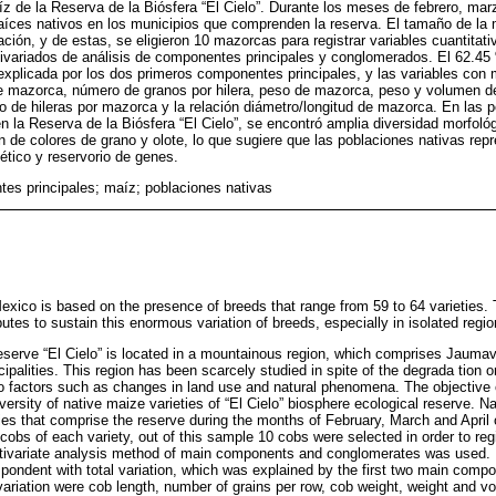
z de la Reserva de la Biósfera “El Cielo”. Durante los meses de febrero, marz
aíces nativos en los municipios que comprenden la reserva. El tamaño de la m
ión, y de estas, se eligieron 10 mazorcas para registrar variables cuantitativ
tivariados de análisis de componentes principales y conglomerados. El 62.45
e explicada por los dos primeros componentes principales, y las variables con 
 de mazorca, número de granos por hilera, peso de mazorca, peso y volumen d
 de hileras por mazorca y la relación diámetro/longitud de mazorca. En las 
n la Reserva de la Biósfera “El Cielo”, se encontró amplia diversidad morfol
n de colores de grano y olote, lo que sugiere que las poblaciones nativas rep
tico y reservorio de genes.
es principales; maíz; poblaciones nativas
Mexico is based on the presence of breeds that range from 59 to 64 varieties. 
butes to sustain this enormous variation of breeds, especially in isolated regio
reserve “El Cielo” is located in a mountainous region, which comprises Jau
palities. This region has been scarcely studied in spite of the degrada tion or
o factors such as changes in land use and natural phenomena. The objective 
ersity of native maize varieties of “El Cielo” biosphere ecological reserve. 
ities that comprise the reserve during the months of February, March and April
obs of each variety, out of this sample 10 cobs were selected in order to regi
multivariate analysis method of main components and conglomerates was used.
pondent with total variation, which was explained by the first two main compo
 variation were cob length, number of grains per row, cob weight, weight and v