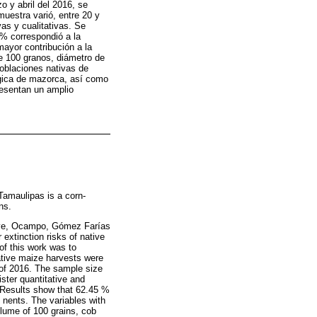
o y abril del 2016, se
uestra varió, entre 20 y
as y cualitativas. Se
 % correspondió a la
mayor contribución a la
e 100 granos, diámetro de
poblaciones nativas de
ógica de mazorca, así como
resentan un amplio
Tamaulipas is a corn-
ns.
mave, Ocampo, Gómez Farías
 extinction risks of native
of this work was to
Native maize harvests were
 of 2016. The sample size
ster quantitative and
 Results show that 62.45 %
 nents. The variables with
olume of 100 grains, cob