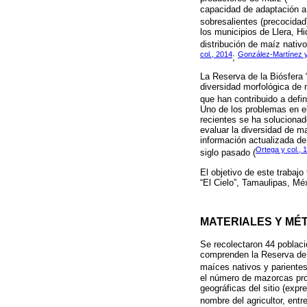
capacidad de adaptación a 
sobresalientes (precocidad
los municipios de Llera, H
distribución de maíz nativ
col., 2014
González-Martínez y
;
La Reserva de la Biósfera 
diversidad morfológica de 
que han contribuido a defin
Uno de los problemas en el
recientes se ha solucionado
evaluar la diversidad de m
información actualizada de
Ortega y col., 
siglo pasado (
El objetivo de este trabajo
“El Cielo”, Tamaulipas, Mé
MATERIALES Y MÉ
Se recolectaron 44 poblaci
comprenden la Reserva de l
maíces nativos y parientes
el número de mazorcas pro
geográficas del sitio (exp
nombre del agricultor, entr