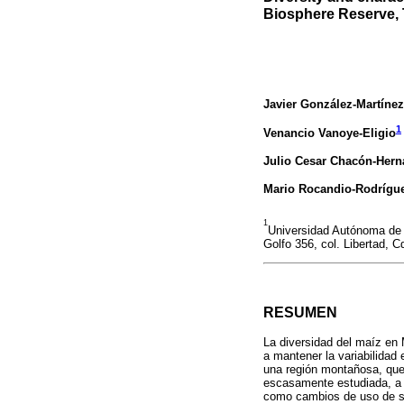
Biosphere Reserve, 
Javier González-Martínez
1
Venancio Vanoye-Eligio
Julio Cesar Chacón-Her
Mario Rocandio-Rodrígu
1
Universidad Autónoma de T
Golfo 356, col. Libertad, C
RESUMEN
La diversidad del maíz en
a mantener la variabilidad 
una región montañosa, qu
escasamente estudiada, a p
como cambios de uso de sue