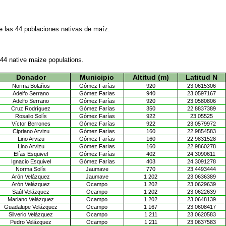
e las 44 poblaciones nativas de maíz.
44 native maize populations.
Donador
Municipio
Altitud (m)
Latitud N
Norma Bolaños
Gómez Farías
920
23.0615306
Adelfo Serrano
Gómez Farías
940
23.0597167
Adelfo Serrano
Gómez Farías
920
23.0580806
Cruz Rodríguez
Gómez Farías
350
22.8837389
Rosalio Solís
Gómez Farías
922
23.05525
Víctor Berrones
Gómez Farías
922
23.0579972
Cipriano Arvizu
Gómez Farías
160
22.9854583
Lino Arvizu
Gómez Farías
160
22.9831528
Lino Arvizu
Gómez Farías
160
22.9860278
Elías Esquivel
Gómez Farías
402
24.3090611
Ignacio Esquivel
Gómez Farías
403
24.3091278
Norma Solís
Jaumave
770
23.4493444
Arón Velázquez
Jaumave
1 202
23.0636389
Arón Velázquez
Ocampo
1 202
23.0629639
Saúl Velázquez
Ocampo
1 202
23.0622639
Mariano Velázquez
Ocampo
1 202
23.0648139
Guadalupe Velázquez
Ocampo
1 167
23.0608417
Silverio Velázquez
Ocampo
1 211
23.0620583
Pedro Velázquez
Ocampo
1 211
23.0637583