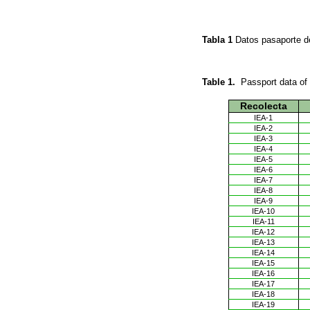
Tabla 1
Datos pasaporte d
Table 1.
Passport data of 
Recolecta
IEA-1
IEA-2
IEA-3
IEA-4
IEA-5
IEA-6
IEA-7
IEA-8
IEA-9
IEA-10
IEA-11
IEA-12
IEA-13
IEA-14
IEA-15
IEA-16
IEA-17
IEA-18
IEA-19