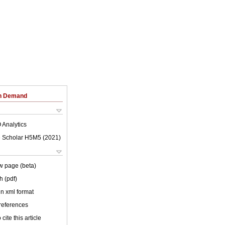
on Demand
 Analytics
 Scholar H5M5 (
2021
)
w page (beta)
h (pdf)
 in xml format
 references
cite this article