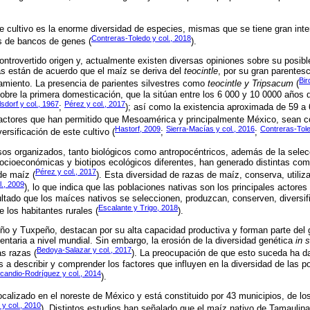
e cultivo es la enorme diversidad de especies, mismas que se tiene gran inte
Contreras-Toledo y col., 2018
s de bancos de genes (
).
controvertido origen y, actualmente existen diversas opiniones sobre su posib
as están de acuerdo que el maíz se deriva del
teocintle
, por su gran parentes
Bir
zamiento. La presencia de parientes silvestres como
teocintle y Tripsacum
(
 sobre la primera domesticación, que la sitúan entre los 6 000 y 10 0000 años 
sdorf y col., 1967
Pérez y col., 2017
;
); así como la existencia aproximada de 59 a 
 factores que han permitido que Mesoamérica y principalmente México, sean 
Hastorf, 2009
Sierra-Macías y col., 2016
Contreras-Tole
ersificación de este cultivo (
;
;
sos organizados, tanto biológicos como antropocéntricos, además de la selec
socioeconómicas y biotipos ecológicos diferentes, han generado distintas co
Pérez y col., 2017
de maíz (
). Esta diversidad de razas de maíz, conserva, utiliz
l., 2009
), lo que indica que las poblaciones nativas son los principales actores
ultado que los maíces nativos se seleccionen, produzcan, conserven, diversi
Escalante y Trigo, 2018
 los habitantes rurales (
).
ño y Tuxpeño, destacan por su alta capacidad productiva y forman parte de
entaria a nivel mundial. Sin embargo, la erosión de la diversidad genética
in s
Bedoya-Salazar y col., 2017
s razas (
). La preocupación de que esto suceda ha da
s a describir y comprender los factores que influyen en la diversidad de las 
candio-Rodríguez y col., 2014
).
calizado en el noreste de México y está constituido por 43 municipios, de lo
 y col., 2010
). Distintos estudios han señalado que el maíz nativo de Tamaulip