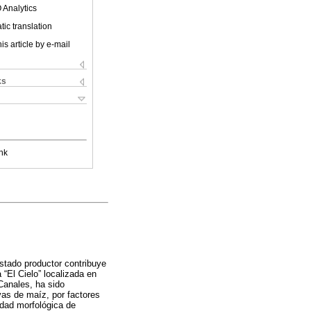
 Analytics
ic translation
is article by e-mail
ks
nk
stado productor contribuye
 “El Cielo” localizada en
anales, ha sido
vas de maíz, por factores
idad morfológica de