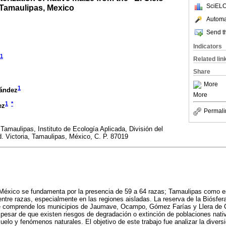
SciELO
Tamaulipas, Mexico
Automat
Send th
Indicators
1
Related lin
Share
More
1
nández
More
1
*
ez
Permali
amaulipas, Instituto de Ecología Aplicada, División del
d. Victoria, Tamaulipas, México, C. P. 87019
 México se fundamenta por la presencia de 59 a 64 razas; Tamaulipas como e
entre razas, especialmente en las regiones aisladas. La reserva de la Biósfera
e comprende los municipios de Jaumave, Ocampo, Gómez Farías y Llera de C
esar de que existen riesgos de degradación o extinción de poblaciones nati
lo y fenómenos naturales. El objetivo de este trabajo fue analizar la divers