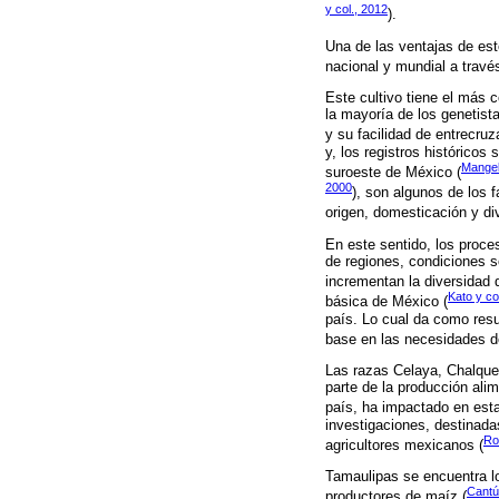
y col., 2012
).
Una de las ventajas de est
nacional y mundial a travé
Este cultivo tiene el más 
la mayoría de los genetist
y su facilidad de entrecru
y, los registros históricos
Mangel
suroeste de México (
2000
), son algunos de los
origen, domesticación y div
En este sentido, los proce
de regiones, condiciones 
incrementan la diversidad 
Kato y co
básica de México (
país. Lo cual da como res
base en las necesidades de
Las razas Celaya, Chalque
parte de la producción alim
país, ha impactado en esta
investigaciones, destinada
Ro
agricultores mexicanos (
Tamaulipas se encuentra lo
Cantú
productores de maíz (