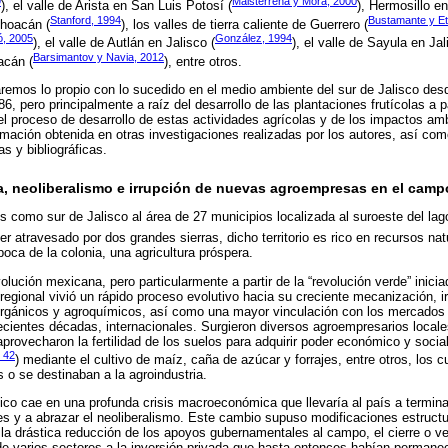
9
Maisterrena y Mora, 2000
), el valle de Arista en San Luis Potosí (
), Hermosillo e
Stanford, 1994
Bustamante y Et
choacán (
), los valles de tierra caliente de Guerrero (
ó, 2005
González, 1994
), el valle de Autlán en Jalisco (
), el valle de Sayula en Jal
Barsimantov y Navia, 2012
acán (
), entre otros.
aremos lo propio con lo sucedido en el medio ambiente del sur de Jalisco desd
, pero principalmente a raíz del desarrollo de las plantaciones frutícolas a p
del proceso de desarrollo de estas actividades agrícolas y de los impactos amb
ormación obtenida en otras investigaciones realizadas por los autores, así com
s y bibliográficas.
, neoliberalismo e irrupción de nuevas agroempresas en el campo
 como sur de Jalisco al área de 27 municipios localizada al suroeste del lag
ser atravesado por dos grandes sierras, dicho territorio es rico en recursos nat
poca de la colonia, una agricultura próspera.
olución mexicana, pero particularmente a partir de la “revolución verde” inici
a regional vivió un rápido proceso evolutivo hacia su creciente mecanización, i
inorgánicos y agroquímicos, así como una mayor vinculación con los mercados
ecientes décadas, internacionales. Surgieron diversos agroempresarios locale
rovecharon la fertilidad de los suelos para adquirir poder económico y social
 42
) mediante el cultivo de maíz, caña de azúcar y forrajes, entre otros, los 
 o se destinaban a la agroindustria.
co cae en una profunda crisis macroeconómica que llevaría al país a termina
es y a abrazar el neoliberalismo. Este cambio supuso modificaciones estructur
a la drástica reducción de los apoyos gubernamentales al campo, el cierre o 
de varios sectores a la inversión privada que hasta entonces habían permaneci