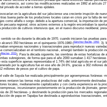
ón del comercio, así como las modificaciones realizadas en 1992 al artículo 27
ital privado de acceder a tierras ejidales.
vocarían en la agricultura del sur jalisciense una creciente irrupción de nue
ras buena parte de los productores locales caían en crisis por la falta de ren
jes como alfalfa o sorgo- debido a la apertura comercial, la importación de pr
ión pecuaria regional, otros actores externos a la región encontraban la oport
 la producción de cultivos intensivos que, en el nuevo discurso neoliberal, pre
 sentido se dio durante la década de 1970, cuando iniciaron las pruebas para 
Sánchez Bacilio, 1992
e alcanzó 350 hectáreas en el quinquenio 1976-1980 (
: 3).
onaban empresas nacionales y trasnacionales para reproducir nuevas variedad
 comercializaban en el territorio nacional-, emergió también la producción in
Macías, 2011
(
). Para la década siguiente, las siembras de estas hortalizas de 
ambas subregiones, de forma que para el año 2000 sumaban 1 417 hectáreas 
sta superficie apenas representaba el 1.74% del total agrícola en el sur jali
enerado por la agricultura fue en ese año de 24.6%, gracias a 302 millones d
52 millones de pesos por el cultivo de papa.
el valle de Sayula fue realizada principalmente por agroempresas foráneas -ma
ienes rentaron las tierras más productivas del valle, anteriormente destinadas 
tores locales, medianamente capitalizados y con cierta experiencia en la prod
groempresas, incursionaron posteriormente en la producción de jitomate, gen
ás de 20 hectáreas- y destinando la producción para los mercados regionale
ducción de papa en Tapalpa fue destinada a agroindustrias trasnacionales, ent