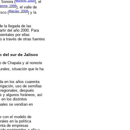
Moreno, 2000
n Sonora (
), el
ienne, 1999
), el valle de
Macías, 2008
isco (
) y la
e la llegada de las
artir del año 2000. Para
ientales por ellas
o a través de otras fuentes
 del sur de Jalisco
o de Chapala y al noreste
urales, situación que le ha
ada en los años cuarenta
rrigación, uso de semillas
 regionales, después
s y algunos foráneos, así
 en los distintos
cuales se vendían en
r con el modelo de
ales en la política
venta de empresas
do restringidos a ella y,