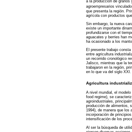
a la producción de granos 
agroempresarios vinculados
que presenta la región. Pri
agrícola con productos qu
Sin embargo, la nueva cara
existe un importante dina
profundizarse con el tiempo
aguacates y berries han mo
ha ocasionado a los mantos 
El presente trabajo consta 
entre agricultura industri
un recorrido cronológico re
Jalisco, mientras que la t
trabajaron en la región, pr
en lo que va del siglo XXI
Agricultura industrial
A nivel mundial, el modelo
food regime), se caracteriz
agroindustriales, principal
producción de alimentos, s
1994), de manera que los a
incorporación de principios
intensificación de los proc
Al ser la búsqueda de util
ejercen diversas acciones 