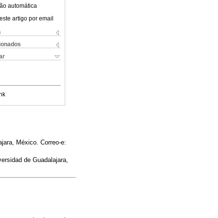
ão automática
este artigo por email
s
cionados
ar
nk
ajara, México. Correo-e:
versidad de Guadalajara,