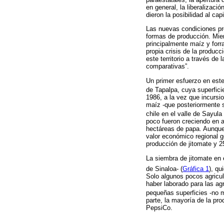
en general, la liberalizaci
dieron la posibilidad al cap
Las nuevas condiciones pro
formas de producción. Mient
principalmente maíz y forra
propia crisis de la producc
este territorio a través de
comparativas”.
Un primer esfuerzo en este
de Tapalpa, cuya superfici
1986, a la vez que incursi
maíz -que posteriormente se
chile en el valle de Sayula 
poco fueron creciendo en 
hectáreas de papa. Aunque e
valor económico regional g
producción de jitomate y 2
La siembra de jitomate en 
de Sinaloa- (
Gráfica 1
), qu
Solo algunos pocos agricul
haber laborado para las a
pequeñas superficies -no m
parte, la mayoría de la pro
PepsiCo.