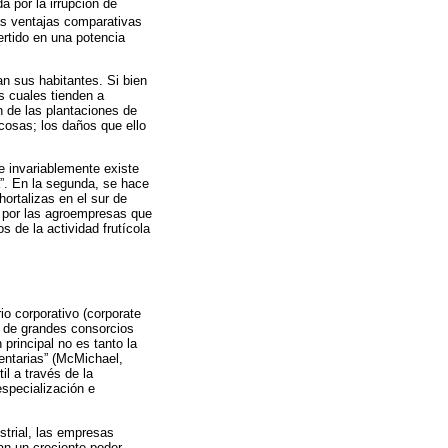
a por la irrupción de
las ventajas comparativas
ertido en una potencia
n sus habitantes. Si bien
s cuales tienden a
ón de las plantaciones de
cosas; los daños que ello
ue invariablemente existe
a”. En la segunda, se hace
hortalizas en el sur de
s por las agroempresas que
s de la actividad frutícola
io corporativo (corporate
as de grandes consorcios
principal no es tanto la
entarias” (McMichael,
l a través de la
especialización e
strial, las empresas
an un creciente poder,