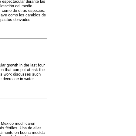
o espectacular durante las
lotación del medio
sí como de otras especies.
 clave como los cambios de
mpactos derivados
ar growth in the last four
n that can put at risk the
this work discusses such
e decrease in water
n México modificaron
ás fértiles. Una de ellas
ionalmente en buena medida