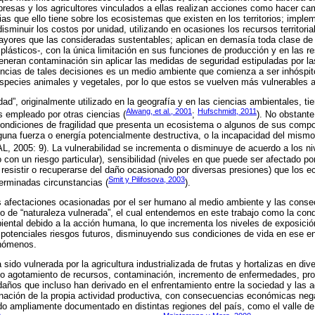
esas y los agricultores vinculados a ellas realizan acciones como hacer ca
as que ello tiene sobre los ecosistemas que existen en los territorios; impl
isminuir los costos por unidad, utilizando en ocasiones los recursos territori
yores que las consideradas sustentables; aplican en demasía toda clase de 
y plásticos-, con la única limitación en sus funciones de producción y en las r
neran contaminación sin aplicar las medidas de seguridad estipuladas por la
ncias de tales decisiones es un medio ambiente que comienza a ser inhóspito
pecies animales y vegetales, por lo que estos se vuelven más vulnerables 
dad”, originalmente utilizado en la geografía y en las ciencias ambientales, 
Alwang, et al., 2001
Hufschmidt, 2011
 empleado por otras ciencias (
;
). No obstante
condiciones de fragilidad que presenta un ecosistema o algunos de sus comp
una fuerza o energía potencialmente destructiva, o la incapacidad del mism
, 2005: 9). La vulnerabilidad se incrementa o disminuye de acuerdo a los ni
 con un riesgo particular), sensibilidad (niveles en que puede ser afectado po
a resistir o recuperarse del daño ocasionado por diversas presiones) que los 
Smit y Pilifosova, 2003
rminadas circunstancias (
).
as afectaciones ocasionadas por el ser humano al medio ambiente y las conse
o de “naturaleza vulnerada”, el cual entendemos en este trabajo como la cond
ental debido a la acción humana, lo que incrementa los niveles de exposición
 potenciales riesgos futuros, disminuyendo sus condiciones de vida en ese 
enómenos.
sido vulnerada por la agricultura industrializada de frutas y hortalizas en div
do agotamiento de recursos, contaminación, incremento de enfermedades, prol
daños que incluso han derivado en el enfrentamiento entre la sociedad y las 
ación de la propia actividad productiva, con consecuencias económicas negati
do ampliamente documentado en distintas regiones del país, como el valle d