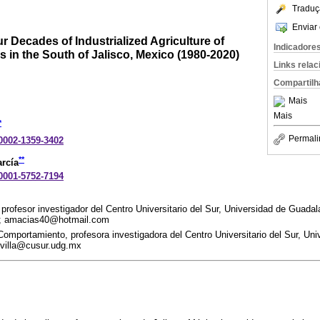
Traduç
Enviar 
r Decades of Industrialized Agriculture of
Indicadore
s in the South of Jalisco, Mexico (1980-2020)
Links rela
Compartilh
Mais
Mais
*
Permali
-0002-1359-3402
**
arcía
-0001-5752-7194
profesor investigador del Centro Universitario del Sur, Universidad de Guadal
; amacias40@hotmail.com
omportamiento, profesora investigadora del Centro Universitario del Sur, Uni
sevilla@cusur.udg.mx