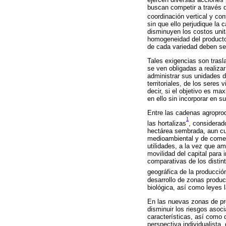
buscan competir a través d
coordinación vertical y con
sin que ello perjudique la
disminuyen los costos unit
homogeneidad del producto;
de cada variedad deben se
Tales exigencias son trasl
se ven obligadas a realiza
administrar sus unidades d
territoriales, de los seres
decir, si el objetivo es m
en ello sin incorporar en 
Entre las cadenas agropro
1
las hortalizas
, considerad
hectárea sembrada, aun cu
medioambiental y de comer
utilidades, a la vez que am
movilidad del capital para
comparativas de los distint
geográfica de la producció
desarrollo de zonas produ
biológica, así como leyes 
En las nuevas zonas de pr
disminuir los riesgos aso
características, así como 
perspectiva individualista,