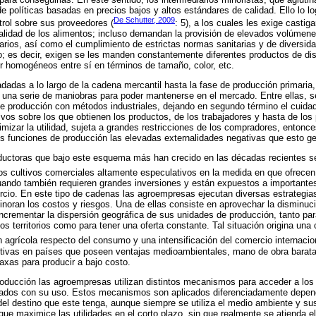
e políticas basadas en precios bajos y altos estándares de calidad. Ello lo 
De Schutter, 2009
trol sobre sus proveedores (
: 5), a los cuales les exige casti
 calidad de los alimentos; incluso demandan la provisión de elevados volúmene
arios, así como el cumplimiento de estrictas normas sanitarias y de diversida
 es decir, exigen se les manden constantemente diferentes productos de dist
r homogéneos entre sí en términos de tamaño, color, etc.
adadas a lo largo de la cadena mercantil hasta la fase de producción primari
r una serie de maniobras para poder mantenerse en el mercado. Entre ellas, s
e producción con métodos industriales, dejando en segundo término el cuida
 vivos sobre los que obtienen los productos, de los trabajadores y hasta de l
aximizar la utilidad, sujeta a grandes restricciones de los compradores, enton
sus funciones de producción las elevadas externalidades negativas que esto g
ductoras que bajo este esquema más han crecido en las décadas recientes se
os cultivos comerciales altamente especulativos en la medida en que ofrecen 
ando también requieren grandes inversiones y están expuestos a importantes
cio. En este tipo de cadenas las agroempresas ejecutan diversas estrategias
inoran los costos y riesgos. Una de ellas consiste en aprovechar la disminuci
 incrementar la dispersión geográfica de sus unidades de producción, tanto pa
os territorios como para tener una oferta constante. Tal situación origina una
n agrícola respecto del consumo y una intensificación del comercio internacio
ctivas en países que poseen ventajas medioambientales, mano de obra barata 
laxas para producir a bajo costo.
oducción las agroempresas utilizan distintos mecanismos para acceder a los 
ciados con su uso. Estos mecanismos son aplicados diferenciadamente depen
del destino que este tenga, aunque siempre se utiliza el medio ambiente y s
 que maximice las utilidades en el corto plazo, sin que realmente se atienda e