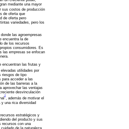
logran mediante una mayor
gar sus costos de producción
s de oferta que
d de oferta pero
intas variedades, pero los
a, donde las agroempresas
e encuentra la de
do de los recursos
os propios consumidores. Es
ces las empresas se enfocan
enera.
 encuentran las frutas y
elevadas utilidades por
 riesgos de tipo
 para acceder a las
ón de las barreras a la
ra aprovechar las ventajas
 creciente desvinculación
2
nal
, además de motivar el
y una rica diversidad
recursos estratégicos y
diendo del producto y sus
us recursos con una
l cuidado de la naturaleza.