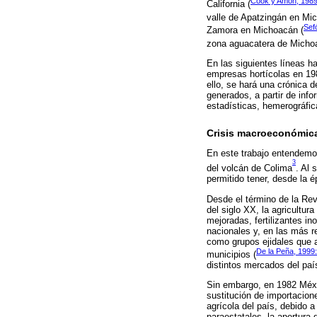
Cook y Amon, 198
California (
valle de Apatzingán en Mi
Sef
Zamora en Michoacán (
zona aguacatera de Micho
En las siguientes líneas h
empresas hortícolas en 1986
ello, se hará una crónica 
generados, a partir de inf
estadísticas, hemerográfica
Crisis macroeconómica
En este trabajo entendemos
3
del volcán de Colima
. Al 
permitido tener, desde la é
Desde el término de la Rev
del siglo XX, la agricultur
mejoradas, fertilizantes 
nacionales y, en las más r
como grupos ejidales que ap
De la Peña, 1999:
municipios (
distintos mercados del país
Sin embargo, en 1982 Méxi
sustitución de importacion
agrícola del país, debido 
paraestatales, la apertura 