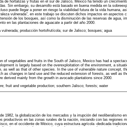
da de hortalizas y frutas en el sur de Jalisco, México ha tenido un crecimient
das. Sin embargo, su desarrollo está basado en buena medida en la sobreexp
cluso puede llegar a poner en riesgo la viabilidad futura de la vida humana, a
uraleza vulnerada”, en este trabajo se discuten dichos impactos en aspectos
xtensión de los bosques, así como la disminución de las reservas de agua, i
ento en las plantaciones de aguacate a partir del año 2000.
a vulnerada; producción hortofrutícola; sur de Jalisco; bosques; agua
on of vegetables and fruits in the South of Jalisco, Mexico has had a spectacul
opment is largely based on the overexploitation of the environment, a situatio
ife, as well as that of other species. In the use of vulnerable nature concept, 
h as changes in land use and the reduced extension of forests, as well as th
e derived mainly from the growth in avocado plantations since 2000.
re; fruit and vegetable production; southern Jalisco; forests; water
e 1982, la globalización de los mercados y la irrupción del neoliberalismo e
os productivos en las zonas rurales de la nación, iniciando con las regiones m
alisco, en el occidente de México, cuya estructura agrícola -dedicada tradic