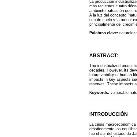
La producción industrializa
más recientes cuatro déca
ambiente, situación que in
A la luz del concepto “nat
uso de suelo y la menor e
principalmente del crecimi
Palabras clave:
naturalez
ABSTRACT:
The industrialized producti
decades. However, its devel
future viability of human l
impacts in key aspects suc
reserves. These impacts ar
Keywords:
vulnerable natu
INTRODUCCIÓN
La crisis macroeconómica d
drásticamente los equilibri
fue el sur del estado de J