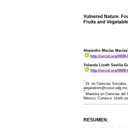
Vulnered Nature. Fou
Fruits and Vegetable
Alejandro Macías Macías
http://orcid.org/0000
Yolanda Lizeth Sevilla G
http://orcid.org/0000
*
Dr. en Ciencias Sociales, 
alejandrom@cusur.udg.mx
**
Maestra en Ciencias del C
México. Correo-e: lizeth.
RESUMEN: