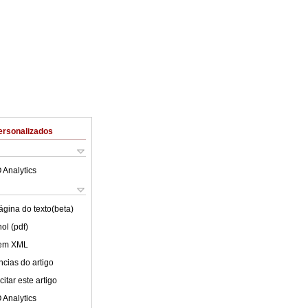
ersonalizados
 Analytics
ágina do texto(beta)
ol (pdf)
 em XML
cias do artigo
itar este artigo
 Analytics