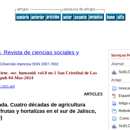
. Revista de ciencias sociales y
Serviços P
Journal
610
versão impressa
ISSN
2007-7602
SciELO
cienc. soc. humanid. vol.8 no.1 San Cristóbal de Las
Epub 04-Mar-2024
Artigo
n1.2021.a03
nova p
ARTICLES
Espanh
Artigo
ada. Cuatro décadas de agricultura
frutas y hortalizas en el sur de Jalisco,
Referên
)
Como c
SciELO