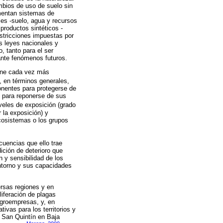
mbios de uso de suelo sin
ementan sistemas de
ales -suelo, agua y recursos
productos sintéticos -
estricciones impuestas por
s leyes nacionales y
, tanto para el ser
ante fenómenos futuros.
tiene cada vez más
, en términos generales,
onentes para protegerse de
o para reponerse de sus
veles de exposición (grado
r la exposición) y
ecosistemas o los grupos
cuencias que ello trae
ición de deterioro que
 y sensibilidad de los
entorno y sus capacidades
ersas regiones y en
iferación de plagas
agroempresas, y, en
vas para los territorios y
e San Quintín en Baja