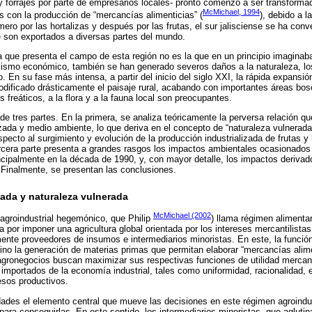
y forrajes por parte de empresarios locales- pronto comenzó a ser transformad
McMichael, 1994
 con la producción de “mercancías alimenticias” (
), debido a 
mero por las hortalizas y después por las frutas, el sur jalisciense se ha conv
e son exportados a diversas partes del mundo.
 que presenta el campo de esta región no es la que en un principio imaginaba
mismo económico, también se han generado severos daños a la naturaleza, lo
. En su fase más intensa, a partir del inicio del siglo XXI, la rápida expansi
dificado drásticamente el paisaje rural, acabando con importantes áreas bos
freáticos, a la flora y a la fauna local son preocupantes.
de tres partes. En la primera, se analiza teóricamente la perversa relación q
alizada y medio ambiente, lo que deriva en el concepto de “naturaleza vulnerad
specto al surgimiento y evolución de la producción industrializada de frutas y 
ercera parte presenta a grandes rasgos los impactos ambientales ocasionado
incipalmente en la década de 1990, y, con mayor detalle, los impactos derivado
. Finalmente, se presentan las conclusiones.
izada y naturaleza vulnerada
McMichael (2002
 agroindustrial hegemónico, que Philip
) llama régimen alimentar
a por imponer una agricultura global orientada por los intereses mercantilist
mente proveedores de insumos e intermediarios minoristas. En este, la función 
ino la generación de materias primas que permitan elaborar “mercancías alim
gronegocios buscan maximizar sus respectivas funciones de utilidad mercanti
 importados de la economía industrial, tales como uniformidad, racionalidad, 
esos productivos.
idades el elemento central que mueve las decisiones en este régimen agroindu
para conseguirlas. En este sentido, los intermediarios minoristas, que aglutin