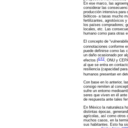
En ese marco, las agroempr
considerar las consecuenci
producción intensiva para d
bióticos- a tasas mucho ma
fertilizantes, agrotóxicos 
los países compradores; ge
locales, etc. Las consecue
humano como para otras es
El concepto de “vulnerabili
connotaciones conforme es
puede definirse como las 
un daño ocasionado por alg
GTZ
efectos (
, ONU y CEPAL
al que se entra en contacto
resiliencia (capacidad par
humanos presentan en dete
Con base en lo anterior, l
consigo remiten al concept
sufre un entorno medioambi
seres que viven en él ante
de respuesta ante tales f
En México la naturaleza ha 
distintas épocas, generan
agrícolas, así como otros 
muchos casos, en la termin
sus habitantes. Esto ha si